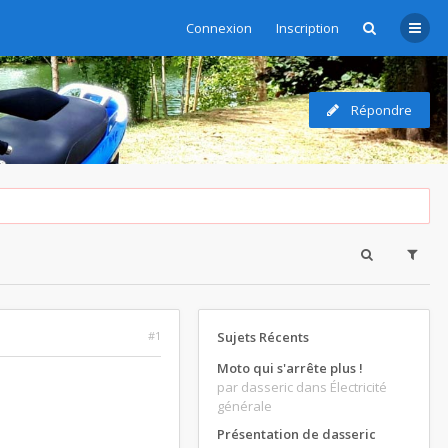
Connexion
Inscription
Répondre
#1
Sujets Récents
Moto qui s'arrête plus !
par dasseric
dans Électricité
générale
Présentation de dasseric