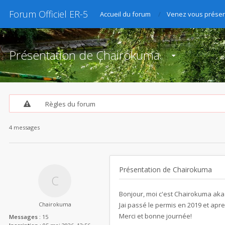
Forum Officiel ER-5
Accueil du forum
Venez vous présen
Présentation de Chairokuma
Règles du forum
4 messages
Présentation de Chairokuma
Bonjour, moi c'est Chairokuma aka H
Chairokuma
Jai passé le permis en 2019 et apr
Merci et bonne journée!
Messages :
15