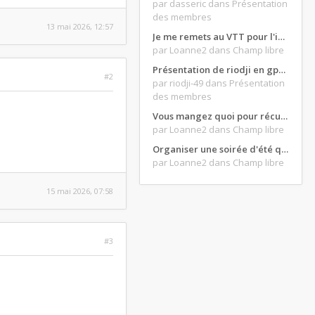
par dasseric
dans Présentation
des membres
13 mai 2026, 12:57
Je me remets au VTT pour l'intersaison, version électrique
par Loanne2
dans Champ libre
Présentation de riodji en gpz500
#2
par riodji-49
dans Présentation
des membres
Vous mangez quoi pour récupérer après une grosse journée de moto ?
par Loanne2
dans Champ libre
Organiser une soirée d'été qui claque : vos bons plans matos ?
par Loanne2
dans Champ libre
15 mai 2026, 07:58
#3