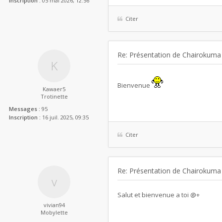
Inscription :
05 mai 2026, 12:56
Citer
Re: Présentation de Chairokuma
Bienvenue
Kawaer5
Trotinette
Messages :
95
Inscription :
16 juil. 2025, 09:35
Citer
Re: Présentation de Chairokuma
Salut et bienvenue a toi @+
vivian94
Mobylette