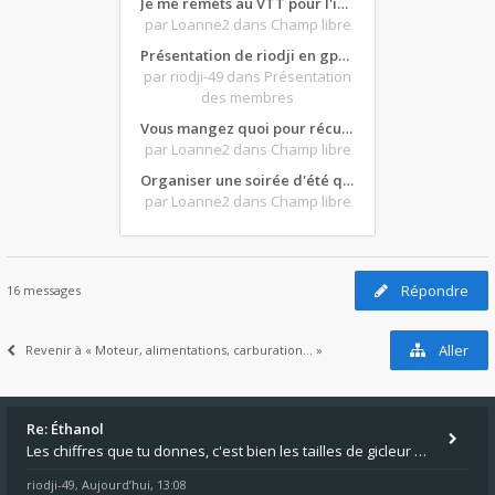
Je me remets au VTT pour l'intersaison, version électrique
par Loanne2
dans Champ libre
Présentation de riodji en gpz500
par riodji-49
dans Présentation
des membres
Vous mangez quoi pour récupérer après une grosse journée de moto ?
par Loanne2
dans Champ libre
Organiser une soirée d'été qui claque : vos bons plans matos ?
par Loanne2
dans Champ libre
Répondre
16 messages
Aller
Revenir à « Moteur, alimentations, carburation... »
Re: Éthanol
Les chiffres que tu donnes, c'est bien les tailles de gicleur ? Par contre tes "-2 tours" à quoi correspondent t'ils ?
riodji-49
Aujourd’hui, 13:08
,