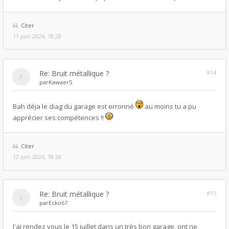
Citer
11 juin 2026, 18:28
Re: Bruit métallique ?
#14
par
Kawaer5
Bah déja le diag du garage est erronné
au moins tu a pu
apprécier ses compétences !!
Citer
12 juin 2026, 18:28
Re: Bruit métallique ?
#15
par
Ecko67
J'ai rendez vous le 15 juillet dans un très bon garage, ont ne