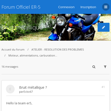
Forum Officiel ER-5
Connexion
Inscription
Bruit métallique ?
Accueil du forum
ATELIER - RESOLUTION DES PROBLEMES
Moteur, alimentations, carburation...
16 messages
Bruit métallique ?
#1
par
Ecko67
Hello la team er5,