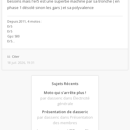
besoins mais l'er5 est une superbe machine par sa tronche ( en
phase 1 désolé sinon les gars ) et sa polyvalence
Depuis 2011, 4 motos :
Er5
Er5
Gpz 500
Er5...
Citer
18 juil. 2026, 19:31
Sujets Récents
Moto qui s'arrête plus !
par dasseric
dans Électricité
générale
Présentation de dasseric
par dasseric
dans Présentation
des membres