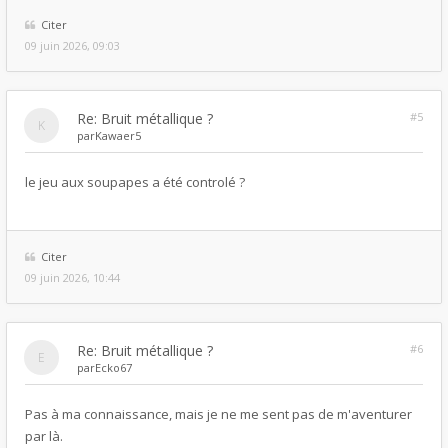
Citer
09 juin 2026, 09:03
Re: Bruit métallique ?
#5
par
Kawaer5
le jeu aux soupapes a été controlé ?
Citer
09 juin 2026, 10:44
Re: Bruit métallique ?
#6
par
Ecko67
Pas à ma connaissance, mais je ne me sent pas de m'aventurer
par là.