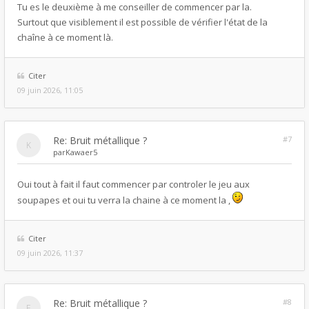
Tu es le deuxième à me conseiller de commencer par la.
Surtout que visiblement il est possible de vérifier l'état de la
chaîne à ce moment là.
Citer
09 juin 2026, 11:05
Re: Bruit métallique ?
#7
par
Kawaer5
Oui tout à fait il faut commencer par controler le jeu aux
soupapes et oui tu verra la chaine à ce moment la ,
Citer
09 juin 2026, 11:37
Re: Bruit métallique ?
#8