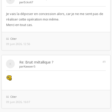
par
Ecko67
Je vais la déposer en concession alors, car je ne me sent pas de
réaliser cette opération moi même.
Merci en tout cas.
Citer
09 juin 2026, 12:56
Re: Bruit métallique ?
#9
par
Kawaer5
Citer
09 juin 2026, 16:07