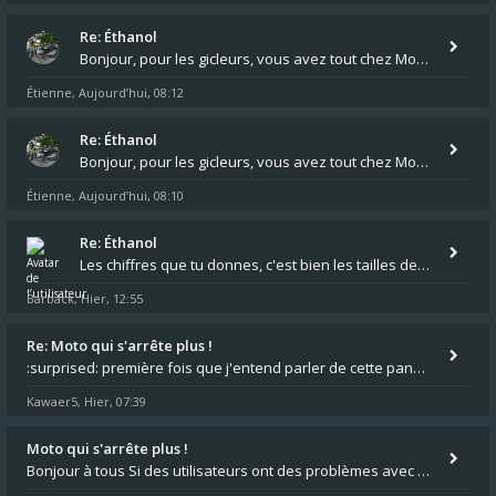
Re: Éthanol
Bonjour, pour les gicleurs, vous avez tout chez Motokristen à Bar sur Aube. https://www.motokristen.fr/ On peut aussi
Étienne
Aujourd’hui, 08:12
,
Re: Éthanol
Bonjour, pour les gicleurs, vous avez tout chez Motokristen à Bar sur Aube. https://www.motokristen.fr/produits/4946-l
Étienne
Aujourd’hui, 08:10
,
Re: Éthanol
Les chiffres que tu donnes, c'est bien les tailles de gicleur ? Par contre tes "-2 tours" à quoi correspondent t'ils ?
Barback
Hier, 12:55
,
Re: Moto qui s'arrête plus !
:surprised: première fois que j'entend parler de cette panne ,ta moto aurait été maraboutée? :pretre:
Kawaer5
Hier, 07:39
,
Moto qui s'arrête plus !
Bonjour à tous Si des utilisateurs ont des problèmes avec leur moto qui démarre plus, la mienne ne coupe plus :?: - Je