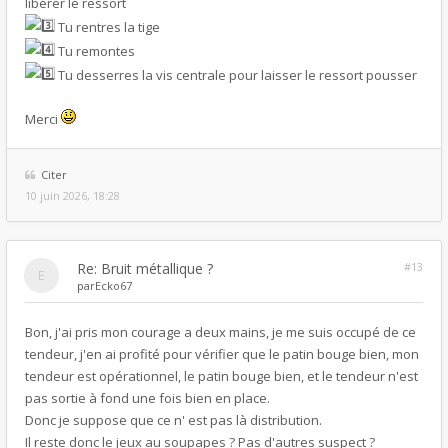
libérer le ressort
Tu rentres la tige
Tu remontes
Tu desserres la vis centrale pour laisser le ressort pousser
Merci
Citer
10 juin 2026, 18:28
Re: Bruit métallique ?
#13
par
Ecko67
Bon, j'ai pris mon courage a deux mains, je me suis occupé de ce
tendeur, j'en ai profité pour vérifier que le patin bouge bien, mon
tendeur est opérationnel, le patin bouge bien, et le tendeur n'est
pas sortie à fond une fois bien en place.
Donc je suppose que ce n' est pas là distribution.
Il reste donc le jeux au soupapes ? Pas d'autres suspect ?