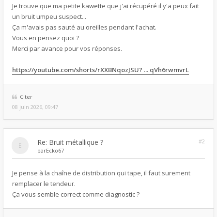
Je trouve que ma petite kawette que j'ai récupéré il y'a peux fait
un bruit umpeu suspect...
Ça m'avais pas sauté au oreilles pendant l'achat.
Vous en pensez quoi ?
Merci par avance pour vos réponses.
https://youtube.com/shorts/rXXBNqozJSU? ... qVh6rwmvrL
Citer
08 juin 2026, 09:47
Re: Bruit métallique ?
#2
par
Ecko67
Je pense à la chaîne de distribution qui tape, il faut surement
remplacer le tendeur.
Ça vous semble correct comme diagnostic ?