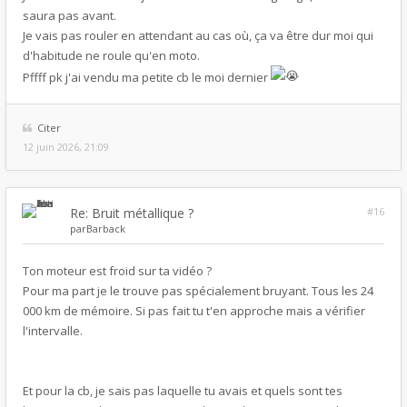
saura pas avant.
Je vais pas rouler en attendant au cas où, ça va être dur moi qui
d'habitude ne roule qu'en moto.
Pffff pk j'ai vendu ma petite cb le moi dernier
Citer
12 juin 2026, 21:09
Re: Bruit métallique ?
#16
par
Barback
Ton moteur est froid sur ta vidéo ?
Pour ma part je le trouve pas spécialement bruyant. Tous les 24
000 km de mémoire. Si pas fait tu t'en approche mais a vérifier
l'intervalle.
Et pour la cb, je sais pas laquelle tu avais et quels sont tes