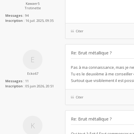
Kawaer5
Trotinette
Messages :
94
Inscription :
16 juil. 2025, 09:35
Citer
Re: Bruit métallique ?
Pas à ma connaissance, mais je ne
Ecko67
Tu es le deuxième à me conseiller
Surtout que visiblement il est possi
Messages :
11
Inscription :
05 juin 2026, 20:51
Citer
Re: Bruit métallique ?
Oui tout à fait il faut commencer p