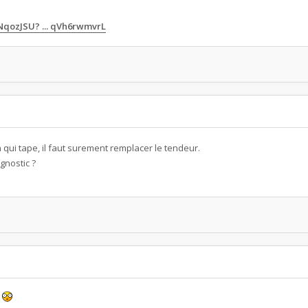
NqozJSU? ... qVh6rwmvrL
n qui tape, il faut surement remplacer le tendeur.
gnostic ?
?