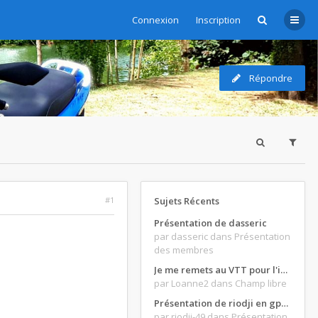
Connexion
Inscription
Répondre
#1
Sujets Récents
Présentation de dasseric
par dasseric
dans Présentation
des membres
Je me remets au VTT pour l'intersaison, version électrique
par Loanne2
dans Champ libre
Présentation de riodji en gpz500
par riodji-49
dans Présentation