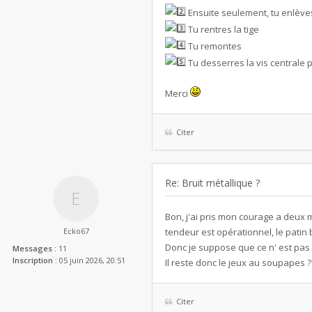
Ensuite seulement, tu enlèves 
Tu rentres la tige
Tu remontes
Tu desserres la vis centrale p
Merci
Citer
Re: Bruit métallique ?
Bon, j'ai pris mon courage a deux m
Ecko67
tendeur est opérationnel, le patin 
Donc je suppose que ce n' est pas l
Messages :
11
Inscription :
05 juin 2026, 20:51
Il reste donc le jeux au soupapes 
Citer