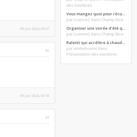
des membres
Vous mangez quoi pour récupérer après une grosse journée de moto ?
par Loanne2
dans Champ libre
Organiser une soirée d'été qui claque : vos bons plans matos ?
08 juin 2026, 09:47
par Loanne2
dans Champ libre
Ralenti qui accélère à chaud et ne redescend pas...
par emiliebourel
dans
#2
Présentation des membres
09 juin 2026, 04:18
#3