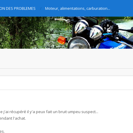
TION DES PROBLEMES
Moteur, alimentations, carburation...
 j'ai récupéré il y'a peux fait un bruit umpeu suspect...
endant l'achat.
es.