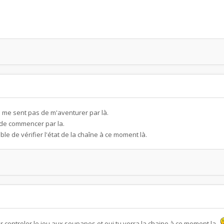
 me sent pas de m'aventurer par là.
 de commencer par la.
ble de vérifier l'état de la chaîne à ce moment là.
ar controler le jeu aux soupapes et oui tu verra la chaine à ce moment la ,