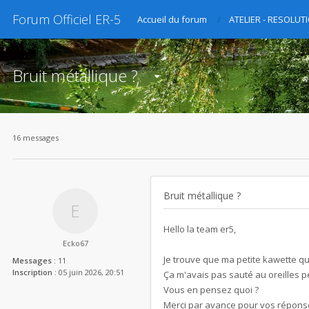
Forum Officiel ER-5
Accueil du forum
ATELIER - RESOLU
Bruit métallique ?
16 messages
Bruit métallique ?
Hello la team er5,
Ecko67
Je trouve que ma petite kawette que
Messages :
11
Inscription :
05 juin 2026, 20:51
Ça m'avais pas sauté au oreilles p
Vous en pensez quoi ?
Merci par avance pour vos répons