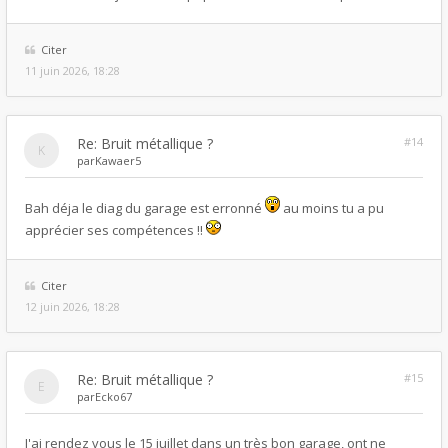
Citer
11 juin 2026, 18:28
Re: Bruit métallique ?
#14
par
Kawaer5
Bah déja le diag du garage est erronné
au moins tu a pu
apprécier ses compétences !!
Citer
12 juin 2026, 18:28
Re: Bruit métallique ?
#15
par
Ecko67
J'ai rendez vous le 15 juillet dans un très bon garage, ont ne