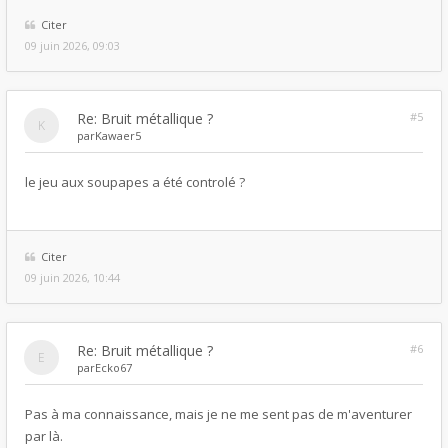
Citer
09 juin 2026, 09:03
Re: Bruit métallique ?
#5
par
Kawaer5
le jeu aux soupapes a été controlé ?
Citer
09 juin 2026, 10:44
Re: Bruit métallique ?
#6
par
Ecko67
Pas à ma connaissance, mais je ne me sent pas de m'aventurer
par là.