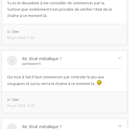
Tu es le deuxième à me conseiller de commencer par la.
Surtout que visiblement il est possible de vérifier l'état de la
chaîne à ce moment là.
Citer
09 juin 2026, 11:05
Re: Bruit métallique ?
#7
par
Kawaer5
Oui tout à fait il faut commencer par controler le jeu aux
soupapes et oui tu verra la chaine à ce moment la ,
Citer
09 juin 2026, 11:37
Re: Bruit métallique ?
#8