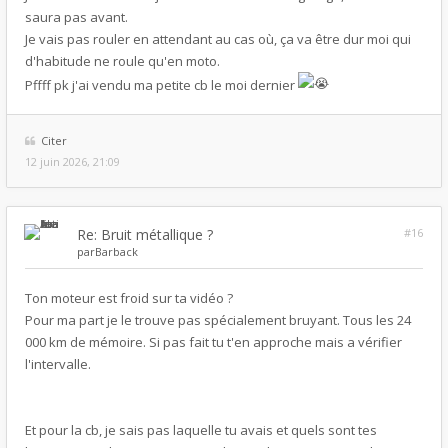
saura pas avant.
Je vais pas rouler en attendant au cas où, ça va être dur moi qui
d'habitude ne roule qu'en moto.
Pffff pk j'ai vendu ma petite cb le moi dernier
Citer
12 juin 2026, 21:09
Re: Bruit métallique ?
#16
par
Barback
Ton moteur est froid sur ta vidéo ?
Pour ma part je le trouve pas spécialement bruyant. Tous les 24
000 km de mémoire. Si pas fait tu t'en approche mais a vérifier
l'intervalle.
Et pour la cb, je sais pas laquelle tu avais et quels sont tes