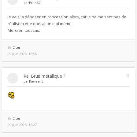
par
Ecko67
Je vais la déposer en concession alors, car je ne me sent pas de
réaliser cette opération moi même.
Merci en tout cas.
Citer
09 juin 2026, 12:56
Re: Bruit métallique ?
#9
par
Kawaer5
Citer
09 juin 2026, 16:07