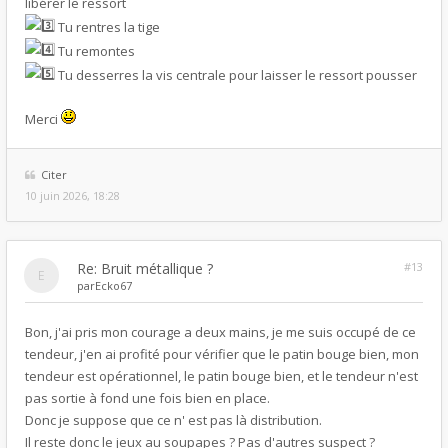
libérer le ressort
Tu rentres la tige
Tu remontes
Tu desserres la vis centrale pour laisser le ressort pousser
Merci
Citer
10 juin 2026, 18:28
Re: Bruit métallique ?
#13
par
Ecko67
Bon, j'ai pris mon courage a deux mains, je me suis occupé de ce
tendeur, j'en ai profité pour vérifier que le patin bouge bien, mon
tendeur est opérationnel, le patin bouge bien, et le tendeur n'est
pas sortie à fond une fois bien en place.
Donc je suppose que ce n' est pas là distribution.
Il reste donc le jeux au soupapes ? Pas d'autres suspect ?