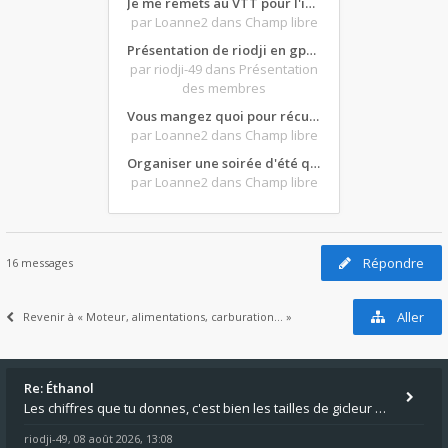
Je me remets au VTT pour l'intersaison, version électrique
par Loanne2
dans Champ libre
Présentation de riodji en gpz500
par riodji-49
dans Présentation
des membres
Vous mangez quoi pour récupérer après une grosse journée de moto ?
par Loanne2
dans Champ libre
Organiser une soirée d'été qui claque : vos bons plans matos ?
par Loanne2
dans Champ libre
Répondre
16 messages
Aller
Revenir à « Moteur, alimentations, carburation... »
Re: Éthanol
Les chiffres que tu donnes, c'est bien les tailles de gicleur ? Par contre tes "-2 tours" à quoi correspondent t'ils ?
riodji-49
08 août 2026, 13:08
,