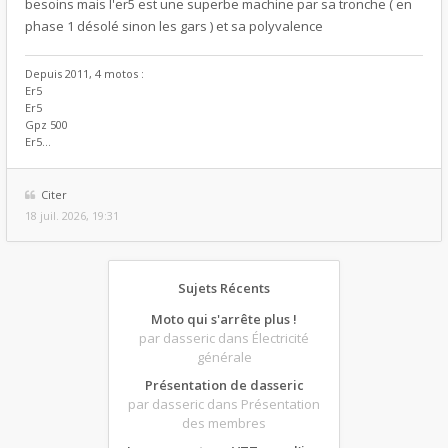
besoins mais l'er5 est une superbe machine par sa tronche ( en
phase 1 désolé sinon les gars ) et sa polyvalence
Depuis 2011, 4 motos :
Er5
Er5
Gpz 500
Er5...
Citer
18 juil. 2026, 19:31
Sujets Récents
Moto qui s'arrête plus !
par dasseric
dans Électricité
générale
Présentation de dasseric
par dasseric
dans Présentation
des membres