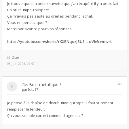
Je trouve que ma petite kawette que j'ai récupéré il y'a peux fait
un bruit umpeu suspect...
Ça m'avais pas sauté au oreilles pendant l'achat.
Vous en pensez quoi ?
Merci par avance pour vos réponses.
https://youtube.com/shorts/rXXBNqozJSU? ... qVh6rwmvrL
Citer
08 juin 2026, 09:47
Re: Bruit métallique ?
#2
par
Ecko67
Je pense à la chaîne de distribution qui tape, il faut surement
remplacer le tendeur.
Ça vous semble correct comme diagnostic ?