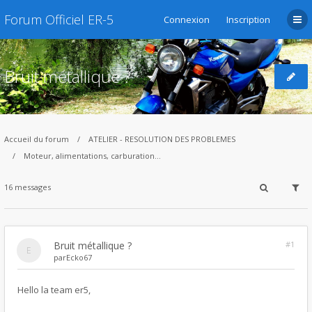
Forum Officiel ER-5
Connexion
Inscription
Bruit métallique ?
Accueil du forum
ATELIER - RESOLUTION DES PROBLEMES
Moteur, alimentations, carburation...
16 messages
Bruit métallique ?
#1
par
Ecko67
Hello la team er5,