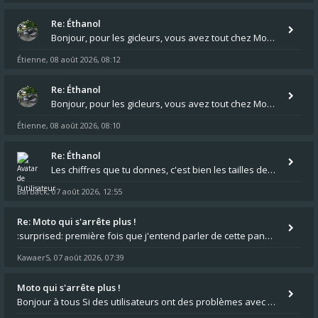
Re: Éthanol
Bonjour, pour les gicleurs, vous avez tout chez Motokristen à Bar sur Aube. https://www.motokristen.fr/ On peut aussi
Étienne
08 août 2026, 08:12
,
Re: Éthanol
Bonjour, pour les gicleurs, vous avez tout chez Motokristen à Bar sur Aube. https://www.motokristen.fr/produits/4946-l
Étienne
08 août 2026, 08:10
,
Re: Éthanol
Les chiffres que tu donnes, c'est bien les tailles de gicleur ? Par contre tes "-2 tours" à quoi correspondent t'ils ?
Barback
07 août 2026, 12:55
,
Re: Moto qui s'arrête plus !
:surprised: première fois que j'entend parler de cette panne ,ta moto aurait été maraboutée? :pretre:
Kawaer5
07 août 2026, 07:39
,
Moto qui s'arrête plus !
Bonjour à tous Si des utilisateurs ont des problèmes avec leur moto qui démarre plus, la mienne ne coupe plus :?: - Je