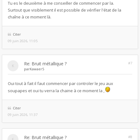
Tu es le deuxième à me conseiller de commencer par la.
Surtout que visiblement il est possible de vérifier l'état de la
chaîne à ce moment là.
Citer
09 juin 2026, 11:05
Re: Bruit métallique ?
#7
par
Kawaer5
Oui tout à fait il faut commencer par controler le jeu aux
soupapes et oui tu verra la chaine à ce moment la ,
Citer
09 juin 2026, 11:37
Re: Bruit métallique ?
#8