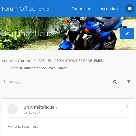
Forum Officiel ER-5
Connexion
Inscription
Bruit métallique ?
Accueil du forum
ATELIER - RESOLUTION DES PROBLEMES
Moteur, alimentations, carburation...
16 messages
Bruit métallique ?
#1
par
Ecko67
Hello la team er5,