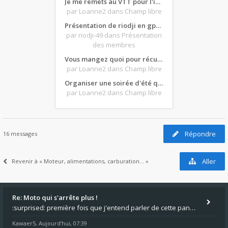
Je me remets au VTT pour l'intersaison, version électrique
par Loanne2
dans Champ libre
Présentation de riodji en gpz500
par riodji-49
dans Présentation
des membres
Vous mangez quoi pour récupérer après une grosse journée de moto ?
par Loanne2
dans Champ libre
Organiser une soirée d'été qui claque : vos bons plans matos ?
par Loanne2
dans Champ libre
Répondre
16 messages
Aller
Revenir à « Moteur, alimentations, carburation... »
Re: Moto qui s'arrête plus !
:surprised: première fois que j'entend parler de cette panne ,ta moto aurait été maraboutée? :pretre:
Kawaer5
Aujourd’hui, 07:39
,