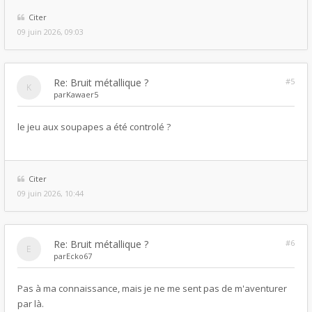
Citer
09 juin 2026, 09:03
Re: Bruit métallique ?
#5
par
Kawaer5
le jeu aux soupapes a été controlé ?
Citer
09 juin 2026, 10:44
Re: Bruit métallique ?
#6
par
Ecko67
Pas à ma connaissance, mais je ne me sent pas de m'aventurer
par là.