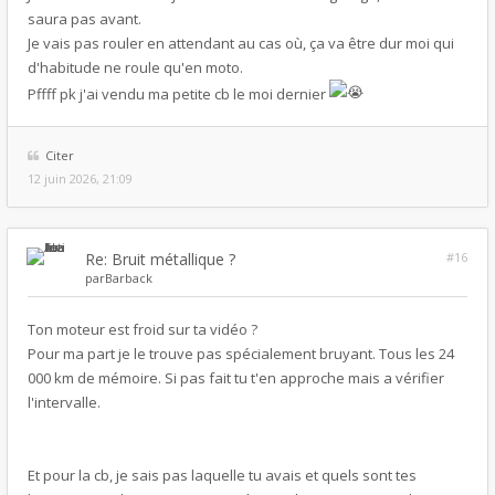
saura pas avant.
Je vais pas rouler en attendant au cas où, ça va être dur moi qui
d'habitude ne roule qu'en moto.
Pffff pk j'ai vendu ma petite cb le moi dernier
Citer
12 juin 2026, 21:09
Re: Bruit métallique ?
#16
par
Barback
Ton moteur est froid sur ta vidéo ?
Pour ma part je le trouve pas spécialement bruyant. Tous les 24
000 km de mémoire. Si pas fait tu t'en approche mais a vérifier
l'intervalle.
Et pour la cb, je sais pas laquelle tu avais et quels sont tes