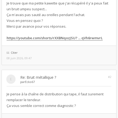
Je trouve que ma petite kawette que j'ai récupéré il y'a peux fait
un bruit umpeu suspect...
Ça m'avais pas sauté au oreilles pendant l'achat.
Vous en pensez quoi ?
Merci par avance pour vos réponses.
https://youtube.com/shorts/rXXBNqozJSU? ... qVh6rwmvrL
Citer
08 juin 2026, 09:47
Re: Bruit métallique ?
#2
par
Ecko67
Je pense à la chaîne de distribution qui tape, il faut surement
remplacer le tendeur.
Ça vous semble correct comme diagnostic ?