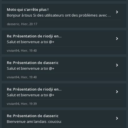
Moto qui s'arrête plus !
Bonjour à tous Si des utilisateurs ont des problèmes avec leur moto qui démarre plus, la mienne ne coupe plus :?: - Je
dasseric
Hier, 20:17
,
Re: Présentation de riodji en…
Salut et bienvenue a toi @+
vivian94
Hier, 19:40
,
Re: Présentation de dasseric
Salut et bienvenue a toi @+
vivian94
Hier, 19:40
,
Re: Présentation de riodji en…
Salut et bienvenue a toi @+
vivian94
Hier, 19:39
,
Re: Présentation de dasseric
Bienvenue ami landais :coucou: