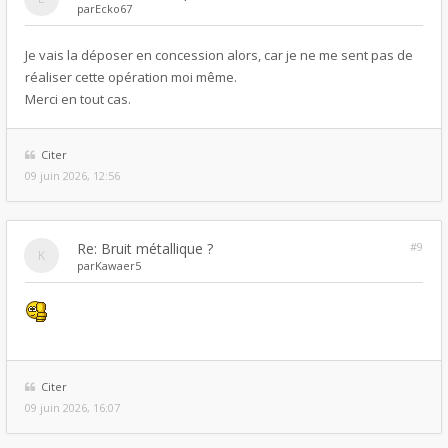
par
Ecko67
Je vais la déposer en concession alors, car je ne me sent pas de
réaliser cette opération moi même.
Merci en tout cas.
Citer
09 juin 2026, 12:56
Re: Bruit métallique ?
#9
par
Kawaer5
Citer
09 juin 2026, 16:07