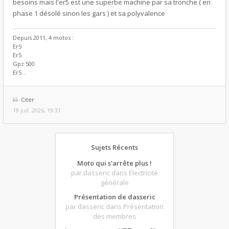
besoins mais l'er5 est une superbe machine par sa tronche ( en
phase 1 désolé sinon les gars ) et sa polyvalence
Depuis 2011, 4 motos :
Er5
Er5
Gpz 500
Er5...
Citer
18 juil. 2026, 19:31
Sujets Récents
Moto qui s'arrête plus !
par dasseric
dans Électricité
générale
Présentation de dasseric
par dasseric
dans Présentation
des membres