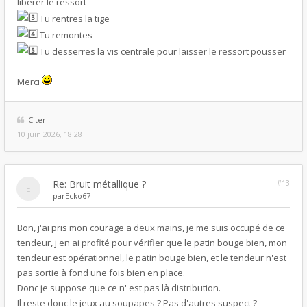
libérer le ressort
Tu rentres la tige
Tu remontes
Tu desserres la vis centrale pour laisser le ressort pousser
Merci
Citer
10 juin 2026, 18:28
Re: Bruit métallique ?
#13
par
Ecko67
Bon, j'ai pris mon courage a deux mains, je me suis occupé de ce
tendeur, j'en ai profité pour vérifier que le patin bouge bien, mon
tendeur est opérationnel, le patin bouge bien, et le tendeur n'est
pas sortie à fond une fois bien en place.
Donc je suppose que ce n' est pas là distribution.
Il reste donc le jeux au soupapes ? Pas d'autres suspect ?