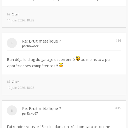
Citer
11 juin 2026, 18:28
Re: Bruit métallique ?
#14
par
Kawaer5
Bah déja le diag du garage est erronné
au moins tu a pu
apprécier ses compétences !!
Citer
12 juin 2026, 18:28
Re: Bruit métallique ?
#15
par
Ecko67
J'ai rendez vous le 15 juillet dans un très bon garage, ont ne