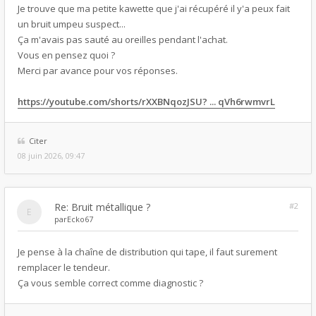
Je trouve que ma petite kawette que j'ai récupéré il y'a peux fait
un bruit umpeu suspect...
Ça m'avais pas sauté au oreilles pendant l'achat.
Vous en pensez quoi ?
Merci par avance pour vos réponses.
https://youtube.com/shorts/rXXBNqozJSU? ... qVh6rwmvrL
Citer
08 juin 2026, 09:47
Re: Bruit métallique ?
#2
par
Ecko67
Je pense à la chaîne de distribution qui tape, il faut surement
remplacer le tendeur.
Ça vous semble correct comme diagnostic ?