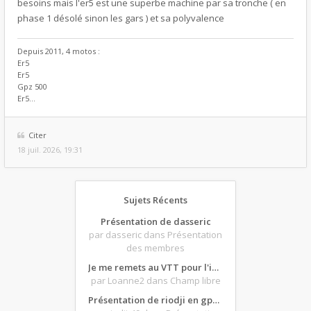
besoins mais l'er5 est une superbe machine par sa tronche ( en
phase 1 désolé sinon les gars ) et sa polyvalence
Depuis 2011, 4 motos :
Er5
Er5
Gpz 500
Er5...
Citer
18 juil. 2026, 19:31
Sujets Récents
Présentation de dasseric
par dasseric
dans Présentation
des membres
Je me remets au VTT pour l'intersaison, version électrique
par Loanne2
dans Champ libre
Présentation de riodji en gpz500