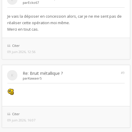
par
Ecko67
Je vais la déposer en concession alors, car je ne me sent pas de
réaliser cette opération moi même.
Merci en tout cas.
Citer
09 juin 2026, 12:56
Re: Bruit métallique ?
#9
par
Kawaer5
Citer
09 juin 2026, 16:07