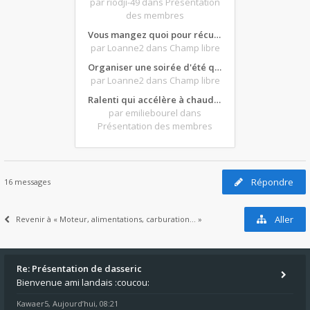
par riodji-49
dans Présentation
des membres
Vous mangez quoi pour récupérer après une grosse journée de moto ?
par Loanne2
dans Champ libre
Organiser une soirée d'été qui claque : vos bons plans matos ?
par Loanne2
dans Champ libre
Ralenti qui accélère à chaud et ne redescend pas...
par emiliebourel
dans
Présentation des membres
Répondre
16 messages
Aller
Revenir à « Moteur, alimentations, carburation... »
Re: Présentation de dasseric
Bienvenue ami landais :coucou:
Kawaer5
Aujourd’hui, 08:21
,