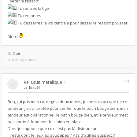
libérer le ressort
Tu rentres la tige
Tu remontes
Tu desserres la vis centrale pour laisser le ressort pousser
Merci
Citer
10 juin 2026, 18:28
Re: Bruit métallique ?
#13
par
Ecko67
Bon, j'ai pris mon courage a deux mains, je me suis occupé de ce
tendeur, j'en ai profité pour vérifier que le patin bouge bien, mon
tendeur est opérationnel, le patin bouge bien, et le tendeur n'est
pas sortie à fond une fois bien en place.
Donc je suppose que ce n' est pas là distribution.
Il reste donc le jeux au soupapes ? Pas d'autres suspect ?