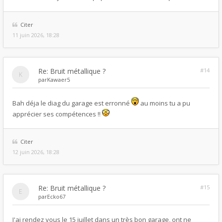
Citer
11 juin 2026, 18:28
Re: Bruit métallique ?
#14
par
Kawaer5
Bah déja le diag du garage est erronné
au moins tu a pu
apprécier ses compétences !!
Citer
12 juin 2026, 18:28
Re: Bruit métallique ?
#15
par
Ecko67
J'ai rendez vous le 15 juillet dans un très bon garage, ont ne