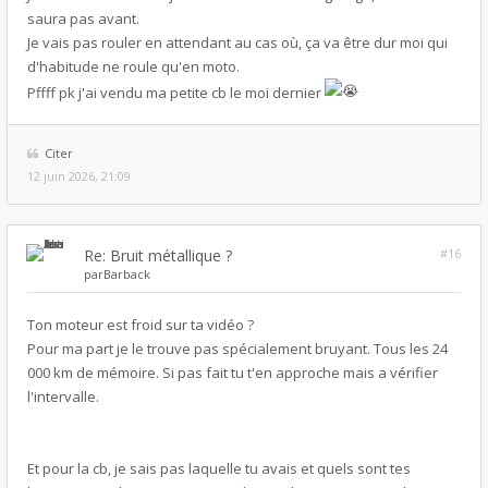
saura pas avant.
Je vais pas rouler en attendant au cas où, ça va être dur moi qui
d'habitude ne roule qu'en moto.
Pffff pk j'ai vendu ma petite cb le moi dernier
Citer
12 juin 2026, 21:09
Re: Bruit métallique ?
#16
par
Barback
Ton moteur est froid sur ta vidéo ?
Pour ma part je le trouve pas spécialement bruyant. Tous les 24
000 km de mémoire. Si pas fait tu t'en approche mais a vérifier
l'intervalle.
Et pour la cb, je sais pas laquelle tu avais et quels sont tes