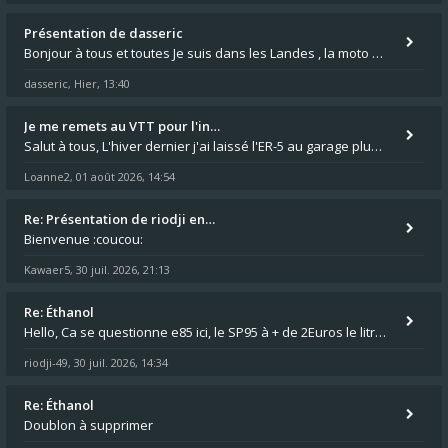
Présentation de dasseric
Bonjour à tous et toutes Je suis dans les Landes , la moto appartient à ma fille et je suis désigné pour faire l'entreti
dasseric
Hier, 13:40
,
Je me remets au VTT pour l'in…
Salut à tous, L'hiver dernier j'ai laissé l'ER-5 au garage plus souvent que je veux bien l'admettre, et le médecin m'a
Loanne2
01 août 2026, 14:54
,
Re: Présentation de riodji en…
Bienvenue :coucou:
Kawaer5
30 juil. 2026, 21:13
,
Re: Éthanol
Hello, Ca se questionne e85 ici, le SP95 à + de 2Euros le litre ça fait mal au luc en ER5 comme en GPZ500 :😵 0,76 le lit
riodji-49
30 juil. 2026, 14:34
,
Re: Éthanol
Doublon à supprimer