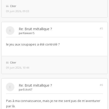
Citer
09 juin 2026, 09:03
Re: Bruit métallique ?
#5
par
Kawaer5
le jeu aux soupapes a été controlé ?
Citer
09 juin 2026, 10:44
Re: Bruit métallique ?
#6
par
Ecko67
Pas à ma connaissance, mais je ne me sent pas de m'aventurer
par là.