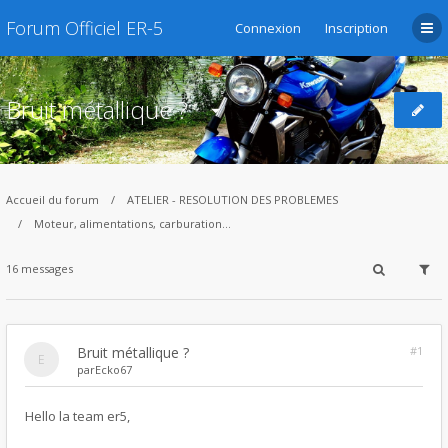
Forum Officiel ER-5
Connexion
Inscription
Bruit métallique ?
Accueil du forum
ATELIER - RESOLUTION DES PROBLEMES
Moteur, alimentations, carburation...
16 messages
Bruit métallique ?
#1
par
Ecko67
Hello la team er5,