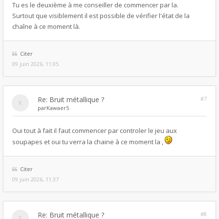
Tu es le deuxième à me conseiller de commencer par la.
Surtout que visiblement il est possible de vérifier l'état de la
chaîne à ce moment là.
Citer
09 juin 2026, 11:05
Re: Bruit métallique ?
#7
par
Kawaer5
Oui tout à fait il faut commencer par controler le jeu aux
soupapes et oui tu verra la chaine à ce moment la ,
Citer
09 juin 2026, 11:37
Re: Bruit métallique ?
#8