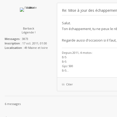
Re: Mise à jour des échappemen
Salut.
Barback
Ton échappement, tu ne peux le ré
Légende !
Messages :
3873
Regarde aussi d'occasion si il fa
Inscription :
17 oct. 2011, 01:00
Localisation :
49 Maine et loire
Depuis 2011, 4 motos :
Er5
Er5
Gpz 500
Er5...
Citer
6 messages