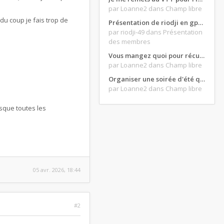
par Loanne2
dans Champ libre
t du coup je fais trop de
Présentation de riodji en gpz500
par riodji-49
dans Présentation
des membres
Vous mangez quoi pour récupérer après une grosse journée de moto ?
par Loanne2
dans Champ libre
Organiser une soirée d'été qui claque : vos bons plans matos ?
par Loanne2
dans Champ libre
esque toutes les
05 avr. 2026, 18:44
#2