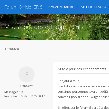
Forum Officiel ER-5
Accueil du forum
ATELIER - RESOLU
Mise à jour des échappements
6 messages
Mise à jour des échappements
Bonjour à tous,
FrancoisM
Étant donné que nous avons désorma
certaines personnes avaient déjà p
Messages :
14
Inscription :
02 déc. 2025, 00:17
comme ligne/silencieux/ligne&sile
En effet, sur le forum il y a déjà d