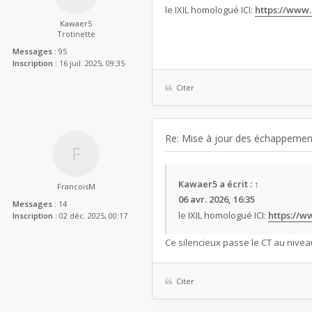
le IXIL homologué ICI:
https://www.
Kawaer5
Trotinette
Messages :
95
Inscription :
16 juil. 2025, 09:35
Citer
Re: Mise à jour des échappemen
Kawaer5
a écrit :
↑
FrancoisM
06 avr. 2026, 16:35
Messages :
14
le IXIL homologué ICI:
https://w
Inscription :
02 déc. 2025, 00:17
Ce silencieux passe le CT au nivea
Citer