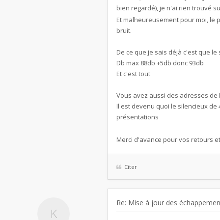
bien regardé), je n'ai rien trouvé s
Et malheureusement pour moi, le pot
bruit.
De ce que je sais déjà c'est que le
Db max 88db +5db donc 93db
Et c'est tout
Vous avez aussi des adresses de l
Il est devenu quoi le silencieux de
présentations
Merci d'avance pour vos retours et
Citer
Re: Mise à jour des échappemen