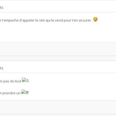
ts
ne t'empeche d'appeler le site qui le vend pour t'en assurer .
ts
is pas du tout
en prendre un