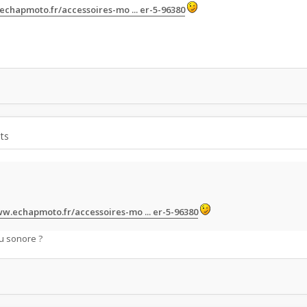
echapmoto.fr/accessoires-mo ... er-5-96380
ts
ww.echapmoto.fr/accessoires-mo ... er-5-96380
u sonore ?