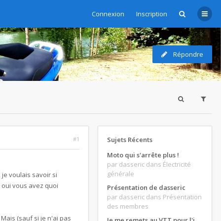
Connexion
Inscription
Répondre
#1
Sujets Récents
Moto qui s'arrête plus !
par dasseric
dans Électricité
générale
je voulais savoir si
i oui vous avez quoi
Présentation de dasseric
par dasseric
dans Présentation
des membres
Mais (sauf si je n'ai pas
Je me remets au VTT pour l'intersaison, version électrique