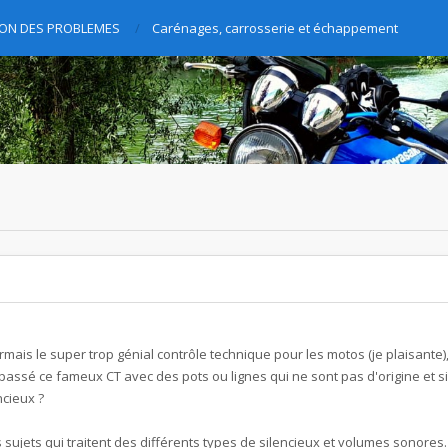
TION DES PROBLEMES
Carénages, carrosserie et échappement
is le super trop génial contrôle technique pour les motos (je plaisante), 
assé ce fameux CT avec des pots ou lignes qui ne sont pas d'origine et s
ncieux ?
es sujets qui traitent des différents types de silencieux et volumes sonores. 