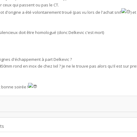
ur ceux qui passent ou pas le CT.
 d'origine a été volontairement troué (pas vu lors de l'achat snif
) e
 silencieux doit être homologué (donc Delkevic c'est mort)
ignes d'échappement à part Delkevic ?
 450mm rond en inox de chez Ixil ? Je ne le trouve pas alors qu'il est sur pr
 bonne soirée !
ts