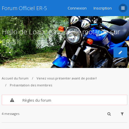
Forum Officiel ER-5
Connexion
Inscription
Hello de Loanne, nouvelle motarde sur
ER-5
Accueil du forum
Venez vous présenter avant de poster!
Présentation des membres
Règles du forum
4 messages