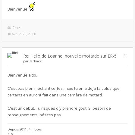
Bienvenue
Citer
10 avr. 2026, 20:08
Re: Hello de Loanne, nouvelle motarde sur ER-5
#4
par
Barback
Bienvenue a toi.
C'est pas bien méchant certes, mais tu en à déjà fait plus que
certains en auront fait dans une carrière de motard.
C'est un début. Tu risques d'y prendre goût. Si besoin de
renseignements, hésites pas.
Depuis 2011, 4 motos :
Er5