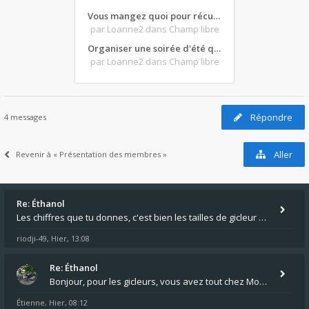
Vous mangez quoi pour récupérer après une grosse journée de moto ?
par Loanne2
dans Champ libre
Organiser une soirée d'été qui claque : vos bons plans matos ?
par Loanne2
dans Champ libre
Répondre
4 messages
Aller
Revenir à « Présentation des membres »
Re: Éthanol
Les chiffres que tu donnes, c'est bien les tailles de gicleur ? Par contre tes "-2 tours" à quoi correspondent t'ils ?
riodji-49
Hier, 13:08
,
Re: Éthanol
Bonjour, pour les gicleurs, vous avez tout chez Motokristen à Bar sur Aube. https://www.motokristen.fr/ On peut aussi
Étienne
Hier, 08:12
,