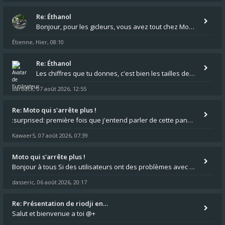
Re: Éthanol
Bonjour, pour les gicleurs, vous avez tout chez Motokristen à Bar sur Aube. https://www.motokristen.fr/produits/4946-l
Étienne
Hier, 08:10
,
Re: Éthanol
Les chiffres que tu donnes, c'est bien les tailles de gicleur ? Par contre tes "-2 tours" à quoi correspondent t'ils ?
Barback
07 août 2026, 12:55
,
Re: Moto qui s'arrête plus !
:surprised: première fois que j'entend parler de cette panne ,ta moto aurait été maraboutée? :pretre:
Kawaer5
07 août 2026, 07:39
,
Moto qui s'arrête plus !
Bonjour à tous Si des utilisateurs ont des problèmes avec leur moto qui démarre plus, la mienne ne coupe plus :?: - Je
dasseric
06 août 2026, 20:17
,
Re: Présentation de riodji en…
Salut et bienvenue a toi @+