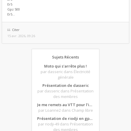
Er5
Gpz 500
Er5...
Citer
15 avr. 2026, 09:26
Sujets Récents
Moto qui s'arrête plus !
par dasseric
dans Électricité
générale
Présentation de dasseric
par dasseric
dans Présentation
des membres
Je me remets au VTT pour l'intersaison, version électrique
par Loanne2
dans Champ libre
Présentation de riodji en gpz500
par riodji-49
dans Présentation
des membres