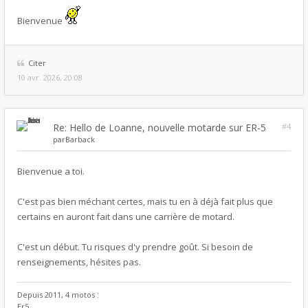
Bienvenue
Citer
10 avr. 2026, 20:08
Re: Hello de Loanne, nouvelle motarde sur ER-5
#4
par
Barback
Bienvenue a toi.
C'est pas bien méchant certes, mais tu en à déjà fait plus que
certains en auront fait dans une carrière de motard.
C'est un début. Tu risques d'y prendre goût. Si besoin de
renseignements, hésites pas.
Depuis 2011, 4 motos :
Er5