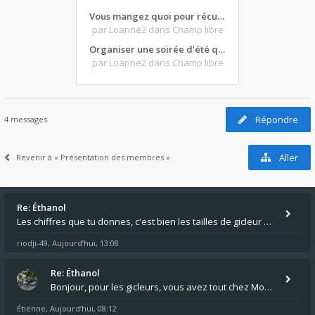
Vous mangez quoi pour récupérer après une grosse journée de moto ?
par Loanne2
dans Champ libre
Organiser une soirée d'été qui claque : vos bons plans matos ?
par Loanne2
dans Champ libre
Répondre
4 messages
Aller
Revenir à « Présentation des membres »
Re: Éthanol
Les chiffres que tu donnes, c'est bien les tailles de gicleur ? Par contre tes "-2 tours" à quoi correspondent t'ils ?
riodji-49
Aujourd’hui, 13:08
,
Re: Éthanol
Bonjour, pour les gicleurs, vous avez tout chez Motokristen à Bar sur Aube. https://www.motokristen.fr/ On peut aussi
Étienne
Aujourd’hui, 08:12
,