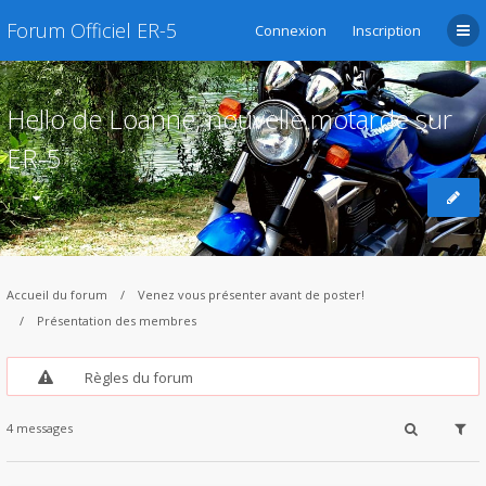
Forum Officiel ER-5
Connexion
Inscription
Hello de Loanne, nouvelle motarde sur
ER-5
Accueil du forum
Venez vous présenter avant de poster!
Présentation des membres
Règles du forum
4 messages