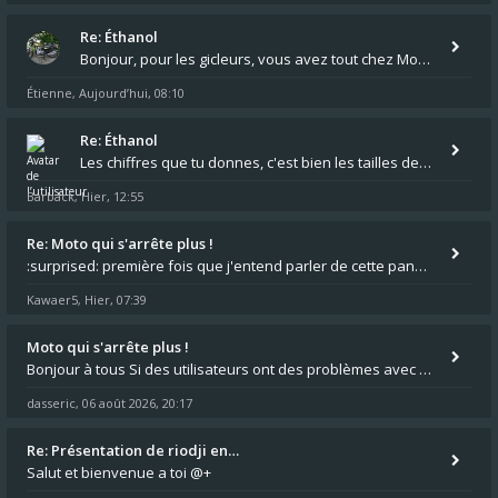
Re: Éthanol
Bonjour, pour les gicleurs, vous avez tout chez Motokristen à Bar sur Aube. https://www.motokristen.fr/produits/4946-l
Étienne
Aujourd’hui, 08:10
,
Re: Éthanol
Les chiffres que tu donnes, c'est bien les tailles de gicleur ? Par contre tes "-2 tours" à quoi correspondent t'ils ?
Barback
Hier, 12:55
,
Re: Moto qui s'arrête plus !
:surprised: première fois que j'entend parler de cette panne ,ta moto aurait été maraboutée? :pretre:
Kawaer5
Hier, 07:39
,
Moto qui s'arrête plus !
Bonjour à tous Si des utilisateurs ont des problèmes avec leur moto qui démarre plus, la mienne ne coupe plus :?: - Je
dasseric
06 août 2026, 20:17
,
Re: Présentation de riodji en…
Salut et bienvenue a toi @+