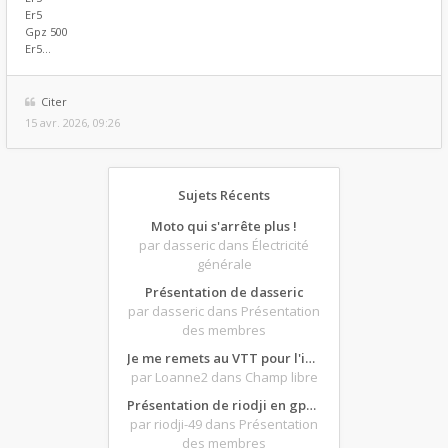
Er5
Gpz 500
Er5...
Citer
15 avr. 2026, 09:26
Sujets Récents
Moto qui s'arrête plus !
par dasseric
dans Électricité
générale
Présentation de dasseric
par dasseric
dans Présentation
des membres
Je me remets au VTT pour l'intersaison, version électrique
par Loanne2
dans Champ libre
Présentation de riodji en gpz500
par riodji-49
dans Présentation
des membres