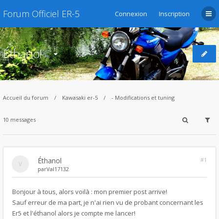
Forum Officiel ER-5
Connexion
Inscription
Éthanol
Accueil du forum
Kawasaki er-5
- Modifications et tuning
10 messages
Éthanol
#1
par
Val17132
Bonjour à tous, alors voilà : mon premier post arrive!
Sauf erreur de ma part, je n'ai rien vu de probant concernant les
Er5 et l'éthanol alors je compte me lancer!