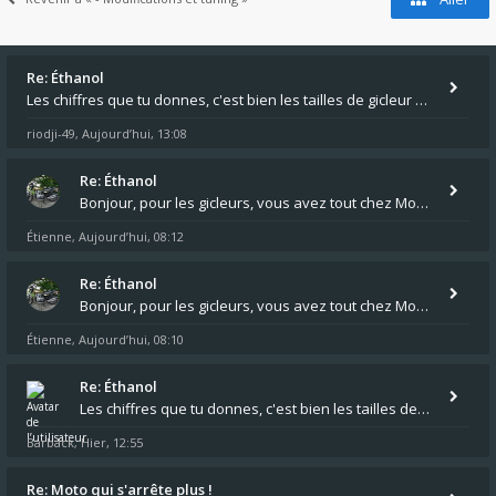
Re: Éthanol
Les chiffres que tu donnes, c'est bien les tailles de gicleur ? Par contre tes "-2 tours" à quoi correspondent t'ils ?
riodji-49
Aujourd’hui, 13:08
,
Re: Éthanol
Bonjour, pour les gicleurs, vous avez tout chez Motokristen à Bar sur Aube. https://www.motokristen.fr/ On peut aussi
Étienne
Aujourd’hui, 08:12
,
Re: Éthanol
Bonjour, pour les gicleurs, vous avez tout chez Motokristen à Bar sur Aube. https://www.motokristen.fr/produits/4946-l
Étienne
Aujourd’hui, 08:10
,
Re: Éthanol
Les chiffres que tu donnes, c'est bien les tailles de gicleur ? Par contre tes "-2 tours" à quoi correspondent t'ils ?
Barback
Hier, 12:55
,
Re: Moto qui s'arrête plus !