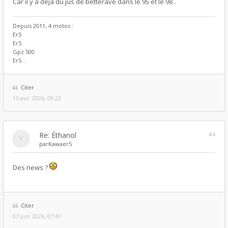
Car il y a déjà du jus de betterave dans le 95 et le 98 .
Depuis 2011, 4 motos :
Er5
Er5
Gpz 500
Er5...
Citer
15 avr. 2026, 09:23
Re: Éthanol
#4
par
Kawaer5
Des news ?
Citer
07 juin 2026, 07:47