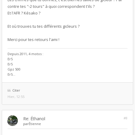
contre tes "-2 tours" à quoi correspondent t'ils ?
Et l'AFR ? Késako ?
Et où trouves tu tes différents gicleurs ?
Merci pour tes retours l'ami !
Depuis 2011, 4 motos :
Er5
Er5
Gpz 500
Er5...
Citer
Hier, 12:55
Re: Éthanol
#8
par
Étienne