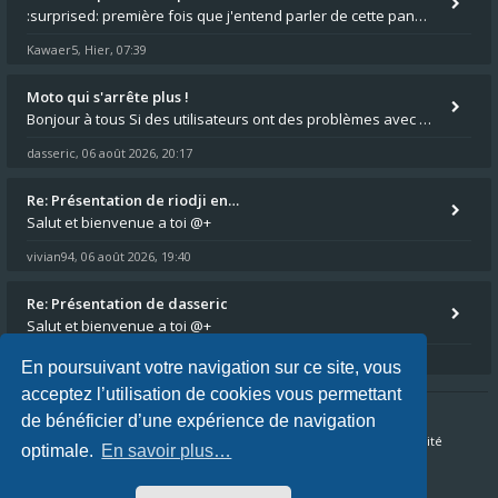
:surprised: première fois que j'entend parler de cette panne ,ta moto aurait été maraboutée? :pretre:
Kawaer5
Hier, 07:39
,
Moto qui s'arrête plus !
Bonjour à tous Si des utilisateurs ont des problèmes avec leur moto qui démarre plus, la mienne ne coupe plus :?: - Je
dasseric
06 août 2026, 20:17
,
Re: Présentation de riodji en…
Salut et bienvenue a toi @+
vivian94
06 août 2026, 19:40
,
Re: Présentation de dasseric
Salut et bienvenue a toi @+
vivian94
06 août 2026, 19:40
,
En poursuivant votre navigation sur ce site, vous
acceptez l’utilisation de cookies vous permettant
de bénéficier d’une expérience de navigation
Accueil du forum
FAQ
Nous contacter
Confidentialité
optimale.
En savoir plus…
Conditions