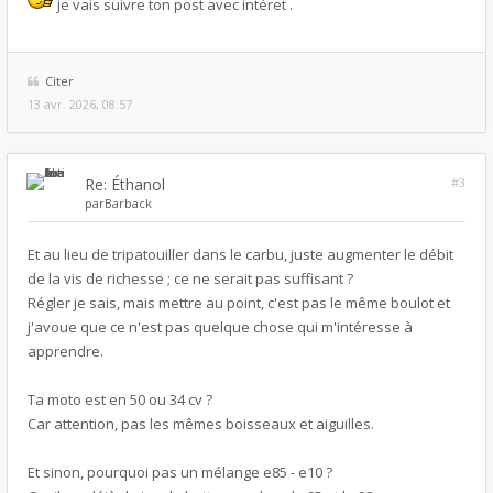
je vais suivre ton post avec intéret .
Citer
13 avr. 2026, 08:57
Re: Éthanol
#3
par
Barback
Et au lieu de tripatouiller dans le carbu, juste augmenter le débit
de la vis de richesse ; ce ne serait pas suffisant ?
Régler je sais, mais mettre au point, c'est pas le même boulot et
j'avoue que ce n'est pas quelque chose qui m'intéresse à
apprendre.
Ta moto est en 50 ou 34 cv ?
Car attention, pas les mêmes boisseaux et aiguilles.
Et sinon, pourquoi pas un mélange e85 - e10 ?