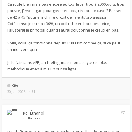
Ca roule bien mais pas encore au top, léger trou à 2000tours, trop
pauvre, j'investigue pour gaver en bas, niveau de cuve ? Passer
de 42 à 45 ?pour enrichir le circuit de ralenti/progression.
Coté conso je suis à +30%, un poil riche en haut peut etre,
j'ajusterai le principal quand j'aurai solutionné le creux en bas.
Voilà, voilà, ça fonctionne depuis +1000km comme ça, si ça peut
en motiver qqun.
Je le fais sans AFR, au feeling, mais mon acolyte est plus
méthodique et en à mis un sur sa ligne.
Citer
30 juil. 2026, 14:34
Re: Éthanol
#7
par
Barback
Les chiffres que tu donnes, c'est bien les tailles de gicleur ? Par