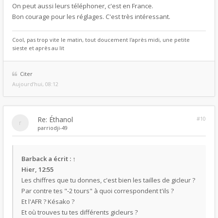
On peut aussi leurs téléphoner, c'est en France.
Bon courage pour les réglages. C'est très intéressant.
Cool, pas trop vite le matin, tout doucement l'après midi, une petite
sieste et après au lit
Citer
Aujourd’hui, 08:12
Re: Éthanol
#10
par
riodji-49
Barback
a écrit :
↑
Hier, 12:55
Les chiffres que tu donnes, c'est bien les tailles de gicleur ?
Par contre tes "-2 tours" à quoi correspondent t'ils ?
Et l'AFR ? Késako ?
Et où trouves tu tes différents gicleurs ?