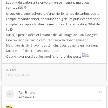
Les prix du carburant s'envolent en ce moment, mais pas
l'éthanol
Je suis en pleine recherche d'une vieille rampe de carbus que je
compte reconditionner, et équiper de gicleurs plus riches tenant
compte des rapports stœchiométriques différents du sp98 et de
l'e85.
Aussi je pense décaler l'avance de l'allumage de 3 ou 4 degrés.
Une révision du circuit carburant sera faite évidemment...
Mais j'aurais aimé avoir des témoignages de gens qui auraient
fait la modif, des conseils peut-etre?
Quand j'avancerai sur les modifs, je ferai des posts
Citer
13 avr. 2026, 00:23
Re: Éthanol
#2
par
Kawaer5