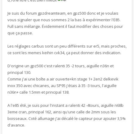
0,76 le litre c'est bien mieux
Je suis du forum gpzdreamteam, en gpz500 donc et je voulais
vous signaler que nous sommes 2 la bas à expérimenter l'E85.
Full sans mélange. Évidemment il faut modifier des choses pour
que ça passe.
Les réglages carbus sont un peu différents sur er5, mais proches,
ce sont les memes keihin cvk34, ça peut donner des indication.
D'origine un gpz500 c'est ralenti 35 -2 tours, aiguille n36n et
principal 130.
Comme j'ai une boîte a air ouverte+kn stage 1+ 2en2 delkevik
inox 350 avec chicanes, au SP95 j'étais à 35 -3 tours, l'aiguille
n36n+ calle 1.5mm et principal 138.
A l'e85 été, je suis pour l'instant a ralenti 42 -4tours, aiguille n68b
3eme cran, principal 162, ainsi qu'une calle de 2mm sous les
boisseaux. Coté allumage j'ai décalé le capteur pour ajouter 3,5%
d'avance.