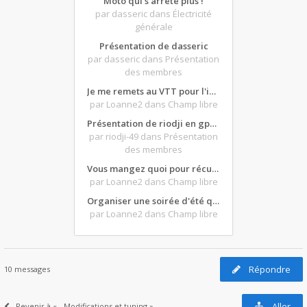
Moto qui s'arrête plus !
par dasseric
dans Électricité
générale
Présentation de dasseric
par dasseric
dans Présentation
des membres
Je me remets au VTT pour l'intersaison, version électrique
par Loanne2
dans Champ libre
Présentation de riodji en gpz500
par riodji-49
dans Présentation
des membres
Vous mangez quoi pour récupérer après une grosse journée de moto ?
par Loanne2
dans Champ libre
Organiser une soirée d'été qui claque : vos bons plans matos ?
par Loanne2
dans Champ libre
Répondre
10 messages
Aller
Revenir à « - Modifications et tuning »