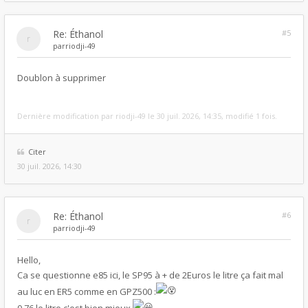
Re: Éthanol
#5
par
riodji-49
Doublon à supprimer
Dernière modification par
riodji-49
le 30 juil. 2026, 14:35, modifié 1 fois.
Citer
30 juil. 2026, 14:30
Re: Éthanol
#6
par
riodji-49
Hello,
Ca se questionne e85 ici, le SP95 à + de 2Euros le litre ça fait mal
au luc en ER5 comme en GPZ500 :