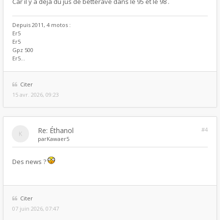
Car il y a déjà du jus de betterave dans le 95 et le 98 .
Depuis 2011, 4 motos :
Er5
Er5
Gpz 500
Er5...
Citer
15 avr. 2026, 09:23
Re: Éthanol
#4
par
Kawaer5
Des news ?
Citer
07 juin 2026, 07:47