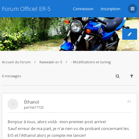
Forum Officiel ER-5
Connexion
Inscription
Éthanol
Accueil du forum
Kawasaki er-5
- Modifications et tuning
6 messages
Éthanol
#1
par
Val17132
Bonjour à tous, alors voilà : mon premier post arrive!
Sauf erreur de ma part, je n'ai rien vu de probant concernant les
Er5 et l'éthanol alors je compte me lancer!