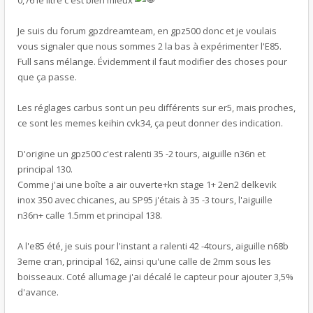
0,76 le litre c'est bien mieux
Je suis du forum gpzdreamteam, en gpz500 donc et je voulais
vous signaler que nous sommes 2 la bas à expérimenter l'E85.
Full sans mélange. Évidemment il faut modifier des choses pour
que ça passe.
Les réglages carbus sont un peu différents sur er5, mais proches,
ce sont les memes keihin cvk34, ça peut donner des indication.
D'origine un gpz500 c'est ralenti 35 -2 tours, aiguille n36n et
principal 130.
Comme j'ai une boîte a air ouverte+kn stage 1+ 2en2 delkevik
inox 350 avec chicanes, au SP95 j'étais à 35 -3 tours, l'aiguille
n36n+ calle 1.5mm et principal 138.
A l'e85 été, je suis pour l'instant a ralenti 42 -4tours, aiguille n68b
3eme cran, principal 162, ainsi qu'une calle de 2mm sous les
boisseaux. Coté allumage j'ai décalé le capteur pour ajouter 3,5%
d'avance.