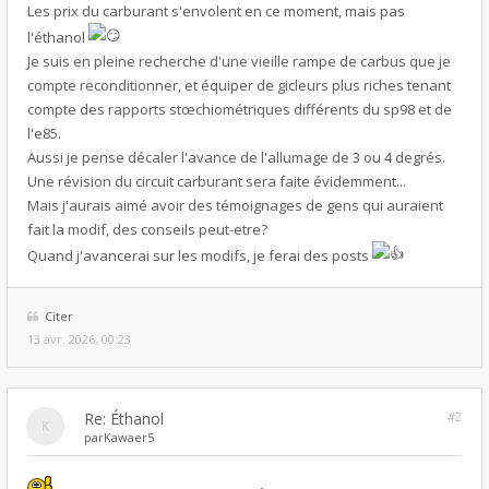
Les prix du carburant s'envolent en ce moment, mais pas
l'éthanol
Je suis en pleine recherche d'une vieille rampe de carbus que je
compte reconditionner, et équiper de gicleurs plus riches tenant
compte des rapports stœchiométriques différents du sp98 et de
l'e85.
Aussi je pense décaler l'avance de l'allumage de 3 ou 4 degrés.
Une révision du circuit carburant sera faite évidemment...
Mais j'aurais aimé avoir des témoignages de gens qui auraient
fait la modif, des conseils peut-etre?
Quand j'avancerai sur les modifs, je ferai des posts
Citer
13 avr. 2026, 00:23
Re: Éthanol
#2
par
Kawaer5