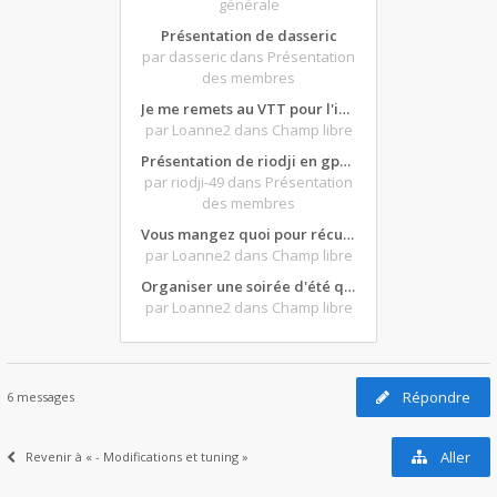
générale
Présentation de dasseric
par dasseric
dans Présentation
des membres
Je me remets au VTT pour l'intersaison, version électrique
par Loanne2
dans Champ libre
Présentation de riodji en gpz500
par riodji-49
dans Présentation
des membres
Vous mangez quoi pour récupérer après une grosse journée de moto ?
par Loanne2
dans Champ libre
Organiser une soirée d'été qui claque : vos bons plans matos ?
par Loanne2
dans Champ libre
Répondre
6 messages
Aller
Revenir à « - Modifications et tuning »