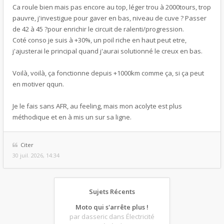
Ca roule bien mais pas encore au top, léger trou à 2000tours, trop
pauvre, j'investigue pour gaver en bas, niveau de cuve ? Passer
de 42 à 45 ?pour enrichir le circuit de ralenti/progression.
Coté conso je suis à +30%, un poil riche en haut peut etre,
j'ajusterai le principal quand j'aurai solutionné le creux en bas.
Voilà, voilà, ça fonctionne depuis +1000km comme ça, si ça peut
en motiver qqun.
Je le fais sans AFR, au feeling, mais mon acolyte est plus
méthodique et en à mis un sur sa ligne.
Citer
30 juil. 2026, 14:34
Sujets Récents
Moto qui s'arrête plus !
par dasseric
dans Électricité