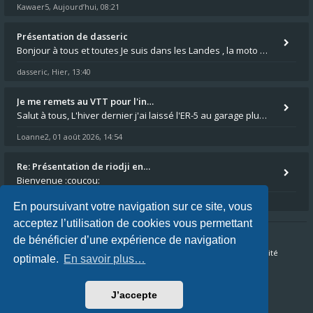
Kawaer5
Aujourd’hui, 08:21
,
Présentation de dasseric
Bonjour à tous et toutes Je suis dans les Landes , la moto appartient à ma fille et je suis désigné pour faire l'entreti
dasseric
Hier, 13:40
,
Je me remets au VTT pour l'in…
Salut à tous, L'hiver dernier j'ai laissé l'ER-5 au garage plus souvent que je veux bien l'admettre, et le médecin m'a
Loanne2
01 août 2026, 14:54
,
Re: Présentation de riodji en…
Bienvenue :coucou:
Kawaer5
30 juil. 2026, 21:13
,
En poursuivant votre navigation sur ce site, vous
acceptez l’utilisation de cookies vous permettant
de bénéficier d’une expérience de navigation
Accueil du forum
FAQ
Nous contacter
Confidentialité
optimale.
En savoir plus…
Conditions
J’accepte
Fuseau horaire sur
UTC+02:00