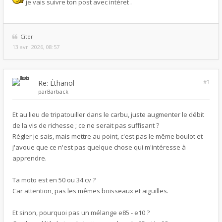
je vais suivre ton post avec intéret .
Citer
13 avr. 2026, 08:57
Re: Éthanol
#3
par
Barback
Et au lieu de tripatouiller dans le carbu, juste augmenter le débit
de la vis de richesse ; ce ne serait pas suffisant ?
Régler je sais, mais mettre au point, c'est pas le même boulot et
j'avoue que ce n'est pas quelque chose qui m'intéresse à
apprendre.
Ta moto est en 50 ou 34 cv ?
Car attention, pas les mêmes boisseaux et aiguilles.
Et sinon, pourquoi pas un mélange e85 - e10 ?