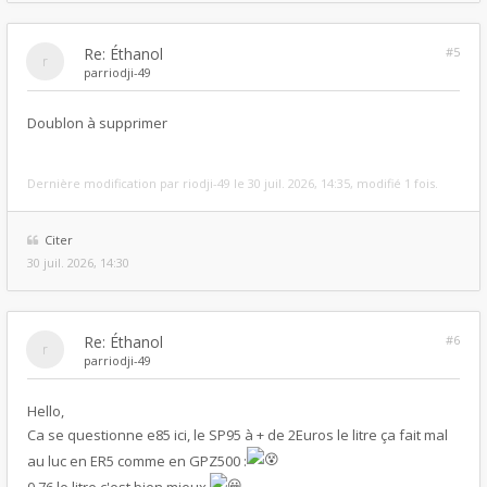
Re: Éthanol
#5
par
riodji-49
Doublon à supprimer
Dernière modification par
riodji-49
le 30 juil. 2026, 14:35, modifié 1 fois.
Citer
30 juil. 2026, 14:30
Re: Éthanol
#6
par
riodji-49
Hello,
Ca se questionne e85 ici, le SP95 à + de 2Euros le litre ça fait mal
au luc en ER5 comme en GPZ500 :