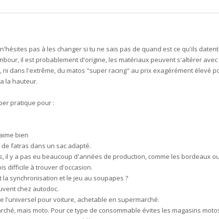
n'hésites pas à les changer si tu ne sais pas de quand est ce qu'ils datent.
our, il est probablement d'origine, les matériaux peuvent s'altérer avec l
x, ni dans l'extrême, du matos "super racing" au prix exagérément élevé p
a la hauteur.
per pratique pour :
 aime bien
 de fatras dans un sac adapté.
lais, il y a pas eu beaucoup d'années de production, comme les bordeaux ou 
is difficile à trouver d'occasion.
it la synchronisation et le jeu au soupapes ?
rouvent chez autodoc.
de l'universel pour voiture, achetable en supermarché.
arché, mais moto. Pour ce type de consommable évites les magasins moto