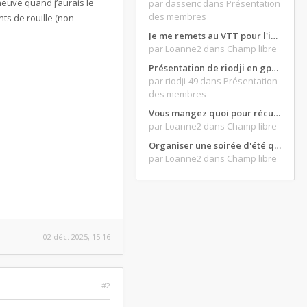
euve quand j’aurais le
par dasseric
dans Présentation
des membres
nts de rouille (non
Je me remets au VTT pour l'intersaison, version électrique
par Loanne2
dans Champ libre
Présentation de riodji en gpz500
par riodji-49
dans Présentation
des membres
Vous mangez quoi pour récupérer après une grosse journée de moto ?
par Loanne2
dans Champ libre
Organiser une soirée d'été qui claque : vos bons plans matos ?
par Loanne2
dans Champ libre
02 déc. 2025, 15:16
#2