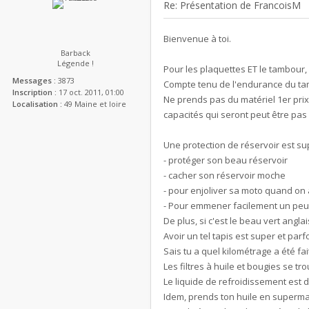
Re: Présentation de FrancoisM
Bienvenue à toi.
Barback
Légende !
Pour les plaquettes ET le tambour, 
Messages :
3873
Compte tenu de l'endurance du tamb
Inscription :
17 oct. 2011, 01:00
Ne prends pas du matériel 1er pri
Localisation :
49 Maine et loire
capacités qui seront peut être pas 
Une protection de réservoir est su
- protéger son beau réservoir
- cacher son réservoir moche
- pour enjoliver sa moto quand on
- Pour emmener facilement un peu
De plus, si c'est le beau vert ang
Avoir un tel tapis est super et parfo
Sais tu a quel kilométrage a été fa
Les filtres à huile et bougies se t
Le liquide de refroidissement est 
Idem, prends ton huile en superm