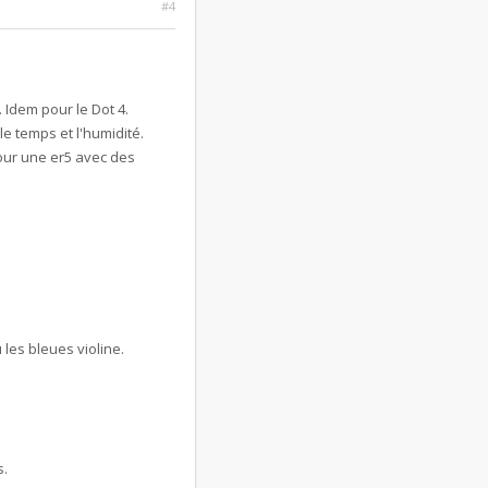
#4
 Idem pour le Dot 4.
e temps et l'humidité.
our une er5 avec des
les bleues violine.
s.