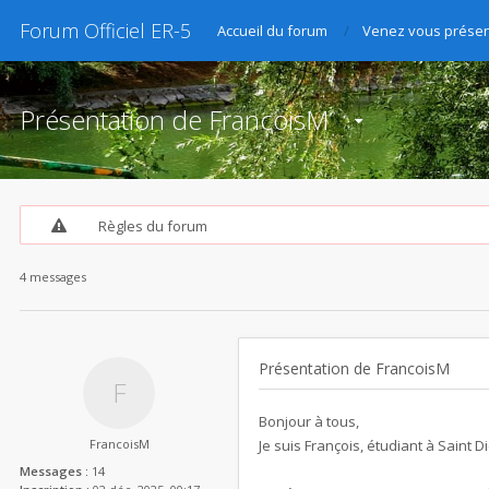
Forum Officiel ER-5
Accueil du forum
Venez vous présen
Présentation de FrancoisM
Règles du forum
4 messages
Présentation de FrancoisM
Bonjour à tous,
FrancoisM
Je suis François, étudiant à Saint 
Messages :
14