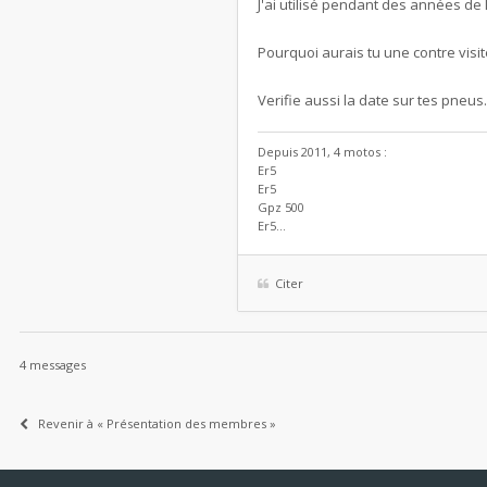
J'ai utilisé pendant des années d
Pourquoi aurais tu une contre visit
Verifie aussi la date sur tes pneus.
Depuis 2011, 4 motos :
Er5
Er5
Gpz 500
Er5...
Citer
4 messages
Revenir à « Présentation des membres »