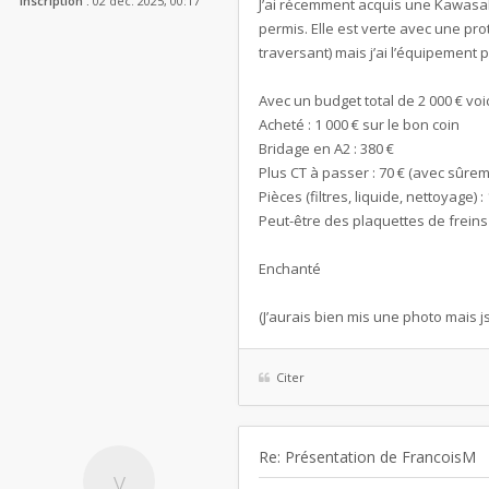
Inscription :
02 déc. 2025, 00:17
J’ai récemment acquis une Kawasak
permis. Elle est verte avec une prot
traversant) mais j’ai l’équipement p
Avec un budget total de 2 000 € vo
Acheté : 1 000 € sur le bon coin
Bridage en A2 : 380 €
Plus CT à passer : 70 € (avec sûrem
Pièces (filtres, liquide, nettoyage) :
Peut-être des plaquettes de freins 
Enchanté
(J’aurais bien mis une photo mais 
Citer
Re: Présentation de FrancoisM