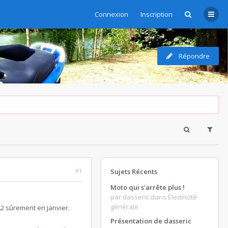
Connexion
Inscription
Répondre
#1
Sujets Récents
Moto qui s'arrête plus !
par dasseric
dans Électricité
générale
 A2 sûrement en janvier.
Présentation de dasseric