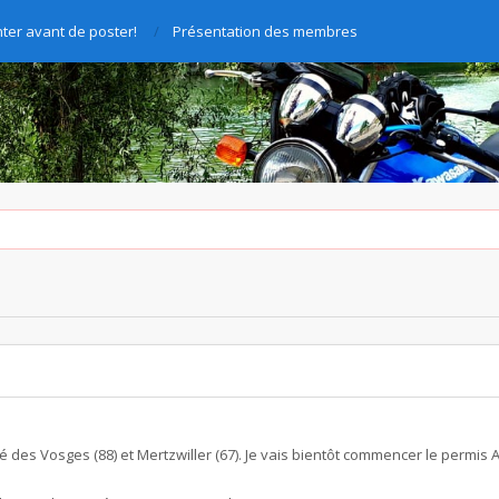
ter avant de poster!
Présentation des membres
Dié des Vosges (88) et Mertzwiller (67). Je vais bientôt commencer le permis