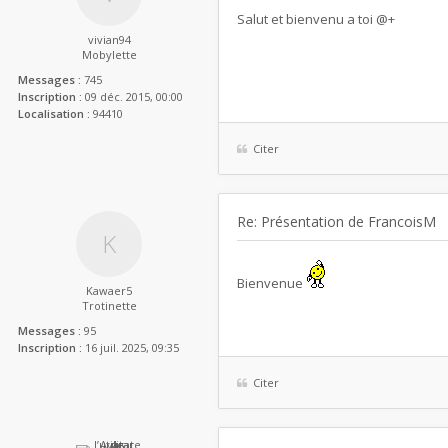
Salut et bienvenu a toi @+
vivian94
Mobylette
Messages :
745
Inscription :
09 déc. 2015, 00:00
Localisation :
94410
Citer
Re: Présentation de FrancoisM
Bienvenue
Kawaer5
Trotinette
Messages :
95
Inscription :
16 juil. 2025, 09:35
Citer