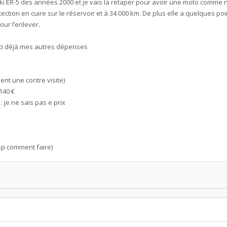
i ER-5 des années 2000 et je vais la retaper pour avoir une moto comme n
ection en cuire sur le réservoir et à 34 000 km. De plus elle a quelques poi
our l’enlever.
ici déjà mes autres dépenses
ent une contre visite)
 140 €
: je ne sais pas e prix
jsp comment faire)