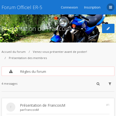
Forum Officiel ER-5
Connexion
Inscription
Présentation de FrancoisM
Accueil du forum
Venez vous présenter avant de poster!
Présentation des membres
Règles du forum
4 messages
Présentation de FrancoisM
#1
par
FrancoisM