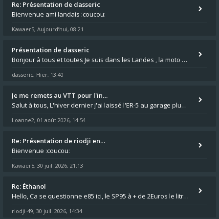
Re: Présentation de dasseric
Bienvenue ami landais :coucou:
Kawaer5
Aujourd’hui, 08:21
,
Présentation de dasseric
Bonjour à tous et toutes Je suis dans les Landes , la moto appartient à ma fille et je suis désigné pour faire l'entreti
dasseric
Hier, 13:40
,
Je me remets au VTT pour l'in…
Salut à tous, L'hiver dernier j'ai laissé l'ER-5 au garage plus souvent que je veux bien l'admettre, et le médecin m'a
Loanne2
01 août 2026, 14:54
,
Re: Présentation de riodji en…
Bienvenue :coucou:
Kawaer5
30 juil. 2026, 21:13
,
Re: Éthanol
Hello, Ca se questionne e85 ici, le SP95 à + de 2Euros le litre ça fait mal au luc en ER5 comme en GPZ500 :😵 0,76 le lit
riodji-49
30 juil. 2026, 14:34
,