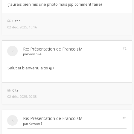
(J’aurais bien mis une photo mais jsp comment faire)
Citer
02 déc. 2025, 15:16
Re: Présentation de FrancoisM
#2
par
vivian94
Salut et bienvenu a toi @+
Citer
02 déc. 2025, 20:38
Re: Présentation de FrancoisM
#3
par
Kawaer5