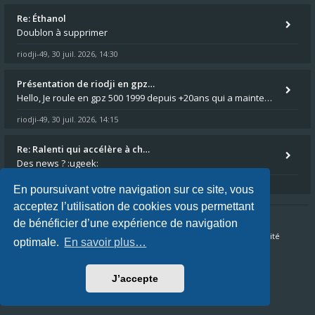
Re: Éthanol
Doublon à supprimer
riodji-49
30 juil. 2026, 14:30
,
Présentation de riodji en gpz…
Hello, Je roule en gpz 500 1999 depuis +20ans qui a maintenant passé les 150.000km au compteur. C'est un peu la grande s
riodji-49
30 juil. 2026, 14:15
,
Re: Ralenti qui accélère à ch…
Des news ? :ugeek:
Kawaer5
30 juil. 2026, 07:28
,
En poursuivant votre navigation sur ce site, vous
acceptez l’utilisation de cookies vous permettant
de bénéficier d’une expérience de navigation
Accueil du forum
FAQ
Nous contacter
Confidentialité
optimale.
En savoir plus…
Conditions
J’accepte
Fuseau horaire sur
UTC+02:00
Nous sommes le 06 août 2026, 11:49