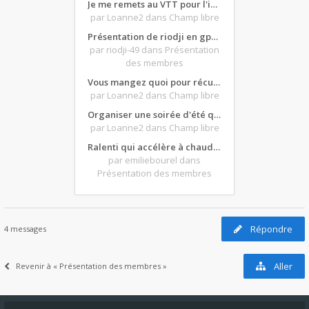
Je me remets au VTT pour l'intersaison, version électrique
par Loanne2
dans Champ libre
Présentation de riodji en gpz500
par riodji-49
dans Présentation
des membres
Vous mangez quoi pour récupérer après une grosse journée de moto ?
par Loanne2
dans Champ libre
Organiser une soirée d'été qui claque : vos bons plans matos ?
par Loanne2
dans Champ libre
Ralenti qui accélère à chaud et ne redescend pas...
par emiliebourel
dans
Présentation des membres
Répondre
4 messages
Aller
Revenir à « Présentation des membres »