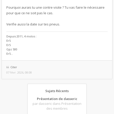
Pourquoi aurais tu une contre visite ? Tu vas faire le nécessaire
pour que ce ne soit pas le cas.
Verifie aussi la date sur tes pneus.
Depuis 2011, 4 motos :
Er5
Er5
Gpz 500
Er5...
Citer
07 févr. 2026, 08:08
Sujets Récents
Présentation de dasseric
par dasseric
dans Présentation
des membres