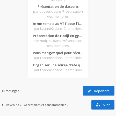
Présentation de dasseric
par dasseric
dans Présentation
des membres
Je me remets au VTT pour l'intersaison, version électrique
par Loanne2
dans Champ libre
Présentation de riodji en gpz500
par riodji-49
dans Présentation
des membres
Vous mangez quoi pour récupérer après une grosse journée de moto ?
par Loanne2
dans Champ libre
Organiser une soirée d'été qui claque : vos bons plans matos ?
par Loanne2
dans Champ libre
Répondre
14 messages
Aller
Revenir à « - Accessoires et consommables »