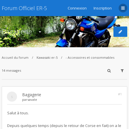
Forum Officiel ER-5
Connexion
Inscription
Bagagerie
Accueil du forum
Kawasaki er-5
- Accessoires et consommables
14 messages
Bagagerie
#1
par
savate
Salut à tous.
Depuis quelques temps (depuis le retour de Corse en fait) on a le