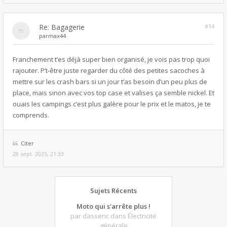
Re: Bagagerie
#14
par
max44
Franchement t’es déjà super bien organisé, je vois pas trop quoi
rajouter. P’t-être juste regarder du côté des petites sacoches à
mettre sur les crash bars si un jour t’as besoin d’un peu plus de
place, mais sinon avec vos top case et valises ça semble nickel. Et
ouais les campings c’est plus galère pour le prix et le matos, je te
comprends.
Citer
28 sept. 2025, 21:33
Sujets Récents
Moto qui s'arrête plus !
par dasseric
dans Électricité
générale