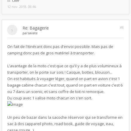
Citer
12 nov. 2018, 08:46
Re: Bagagerie
#8
par
savate
On fait de l'itinérant donc pas d'envoi possible. Mais pas de
camping donc pas de gros matériel à transporter.
L'avantage de la moto c'est que ce qu'il y a de plus volumineux à
transporter, on le porte sur sois ! Casque, bottes, blouson...
On est habitués à voyager léger, quand on part en avion c'est 1
bagage cabine chacun c'est tout, quand on part en voiture c'est 6
ou 7 dans un scenic, et sans coffre de toit ni remorque.
Du coup avec 1 valise moto chacun on s'en sort.
Un peu de bazar dans la sacoche réservoir qui se transforme en
sac à dos (appareil photo, road book, guide de voyage, eau,
casse croute...)