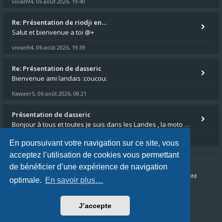
vivian94
06 août 2026, 19:40
,
Re: Présentation de riodji en…
Salut et bienvenue a toi @+
vivian94
06 août 2026, 19:39
,
Re: Présentation de dasseric
Bienvenue ami landais :coucou:
Kawaer5
06 août 2026, 08:21
,
Présentation de dasseric
Bonjour à tous et toutes Je suis dans les Landes , la moto appartient à ma fille et je suis désigné pour faire l'entreti
dasseric
05 août 2026, 13:40
,
En poursuivant votre navigation sur ce site, vous
acceptez l’utilisation de cookies vous permettant
de bénéficier d’une expérience de navigation
Accueil du forum
FAQ
Nous contacter
Confidentialité
optimale.
En savoir plus…
Conditions
J’accepte
Fuseau horaire sur
UTC+02:00
Nous sommes le 08 août 2026, 07:22