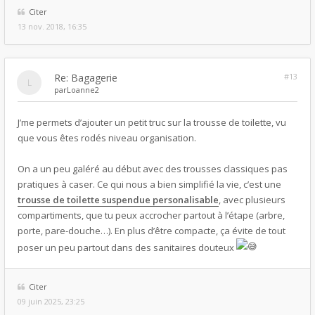
Citer
13 nov. 2018, 16:35
Re: Bagagerie
#13
par
Loanne2
J’me permets d’ajouter un petit truc sur la trousse de toilette, vu
que vous êtes rodés niveau organisation.
On a un peu galéré au début avec des trousses classiques pas
pratiques à caser. Ce qui nous a bien simplifié la vie, c’est une
trousse de toilette suspendue personalisable
, avec plusieurs
compartiments, que tu peux accrocher partout à l’étape (arbre,
porte, pare-douche…). En plus d’être compacte, ça évite de tout
poser un peu partout dans des sanitaires douteux
Citer
09 juin 2025, 23:25