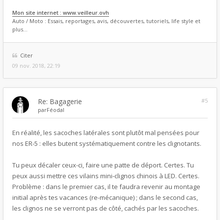
Mon site internet : www.veilleur.ovh
Auto / Moto : Essais, reportages, avis, découvertes, tutoriels, life style et
plus...
Citer
09 nov. 2018, 22:19
Re: Bagagerie
#5
par
Féodal
En réalité, les sacoches latérales sont plutôt mal pensées pour
nos ER-5 : elles butent systématiquement contre les clignotants.
Tu peux décaler ceux-ci, faire une patte de déport. Certes. Tu
peux aussi mettre ces vilains mini-clignos chinois à LED. Certes.
Problème : dans le premier cas, il te faudra revenir au montage
initial après tes vacances (re-mécanique) ; dans le second cas,
les clignos ne se verront pas de côté, cachés par les sacoches.