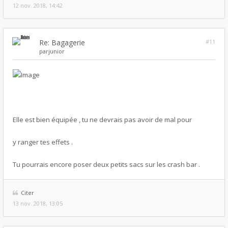
12 nov. 2018, 14:42
Re: Bagagerie
#11
par
junior
Elle est bien équipée , tu ne devrais pas avoir de mal pour
y ranger tes effets .
Tu pourrais encore poser deux petits sacs sur les crash bar .
Citer
13 nov. 2018, 13:05