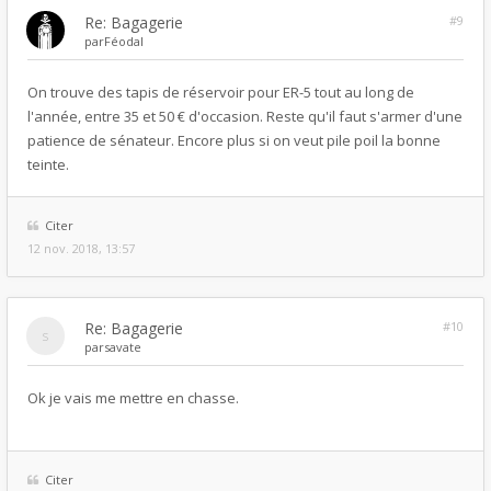
Re: Bagagerie
#9
par
Féodal
On trouve des tapis de réservoir pour ER-5 tout au long de
l'année, entre 35 et 50 € d'occasion. Reste qu'il faut s'armer d'une
patience de sénateur. Encore plus si on veut pile poil la bonne
teinte.
Citer
12 nov. 2018, 13:57
Re: Bagagerie
#10
par
savate
Ok je vais me mettre en chasse.
Citer