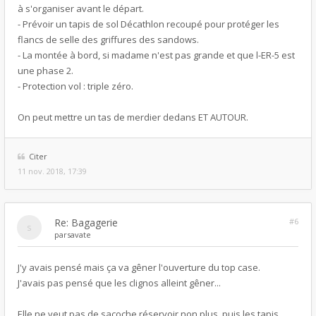
à s'organiser avant le départ.
- Prévoir un tapis de sol Décathlon recoupé pour protéger les
flancs de selle des griffures des sandows.
- La montée à bord, si madame n'est pas grande et que l-ER-5 est
une phase 2.
- Protection vol : triple zéro.
On peut mettre un tas de merdier dedans ET AUTOUR.
Citer
11 nov. 2018, 17:39
Re: Bagagerie
#6
par
savate
J'y avais pensé mais ça va gêner l'ouverture du top case.
J'avais pas pensé que les clignos alleint gêner...
Elle ne veut pas de sacoche réservoir non plus, puis les tapis