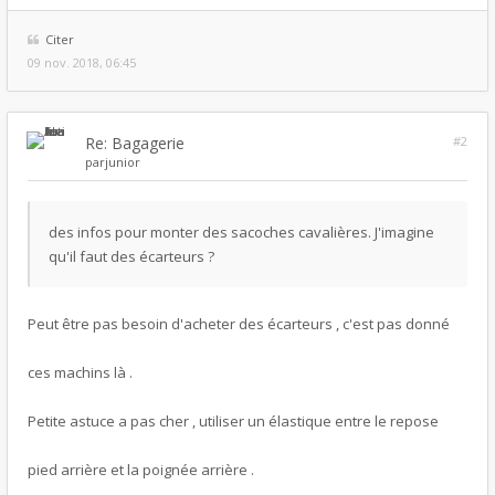
Citer
09 nov. 2018, 06:45
Re: Bagagerie
#2
par
junior
des infos pour monter des sacoches cavalières. J'imagine
qu'il faut des écarteurs ?
Peut être pas besoin d'acheter des écarteurs , c'est pas donné
ces machins là .
Petite astuce a pas cher , utiliser un élastique entre le repose
pied arrière et la poignée arrière .