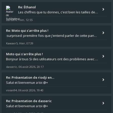
Re: Éthanol
Les chiffres que tu donnes, c'est bien les tailles de gicleur ? Par contre tes "-2 tours" à quoi correspondent t'ils ?
Barback
Hier, 12:55
,
Re: Moto qui s'arrête plus !
:surprised: première fois que j'entend parler de cette panne ,ta moto aurait été maraboutée? :pretre:
Kawaer5
Hier, 07:39
,
Moto qui s'arrête plus !
Bonjour à tous Si des utilisateurs ont des problèmes avec leur moto qui démarre plus, la mienne ne coupe plus :?: - Je
dasseric
06 août 2026, 20:17
,
Re: Présentation de riodji en…
Salut et bienvenue a toi @+
vivian94
06 août 2026, 19:40
,
Re: Présentation de dasseric
Salut et bienvenue a toi @+