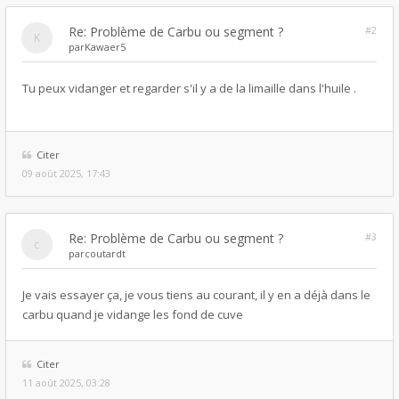
Re: Problème de Carbu ou segment ?
#2
par
Kawaer5
Tu peux vidanger et regarder s'il y a de la limaille dans l'huile .
Citer
09 août 2025, 17:43
Re: Problème de Carbu ou segment ?
#3
par
coutardt
Je vais essayer ça, je vous tiens au courant, il y en a déjà dans le
carbu quand je vidange les fond de cuve
Citer
11 août 2025, 03:28