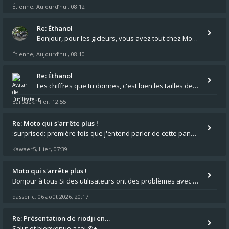
Étienne
Aujourd’hui, 08:12
,
Re: Éthanol
Bonjour, pour les gicleurs, vous avez tout chez Motokristen à Bar sur Aube. https://www.motokristen.fr/produits/4946-l
Étienne
Aujourd’hui, 08:10
,
Re: Éthanol
Les chiffres que tu donnes, c'est bien les tailles de gicleur ? Par contre tes "-2 tours" à quoi correspondent t'ils ?
Barback
Hier, 12:55
,
Re: Moto qui s'arrête plus !
:surprised: première fois que j'entend parler de cette panne ,ta moto aurait été maraboutée? :pretre:
Kawaer5
Hier, 07:39
,
Moto qui s'arrête plus !
Bonjour à tous Si des utilisateurs ont des problèmes avec leur moto qui démarre plus, la mienne ne coupe plus :?: - Je
dasseric
06 août 2026, 20:17
,
Re: Présentation de riodji en…
Salut et bienvenue a toi @+