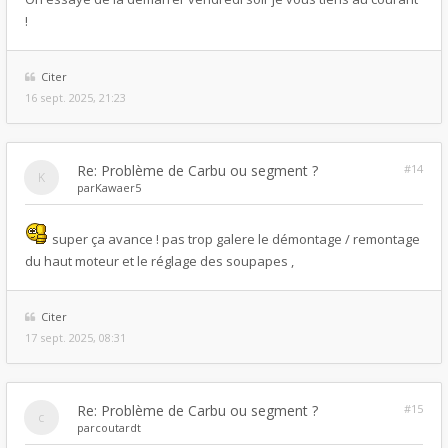
!
Citer
16 sept. 2025, 21:23
Re: Problème de Carbu ou segment ?
#14
par
Kawaer5
super ça avance ! pas trop galere le démontage / remontage
du haut moteur et le réglage des soupapes ,
Citer
17 sept. 2025, 08:31
Re: Problème de Carbu ou segment ?
#15
par
coutardt