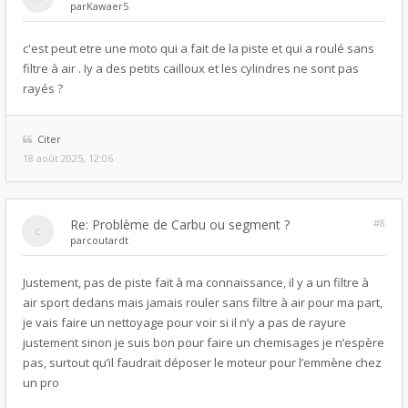
par
Kawaer5
c'est peut etre une moto qui a fait de la piste et qui a roulé sans
filtre à air . Iy a des petits cailloux et les cylindres ne sont pas
rayés ?
Citer
18 août 2025, 12:06
Re: Problème de Carbu ou segment ?
#8
par
coutardt
Justement, pas de piste fait à ma connaissance, il y a un filtre à
air sport dedans mais jamais rouler sans filtre à air pour ma part,
je vais faire un nettoyage pour voir si il n’y a pas de rayure
justement sinon je suis bon pour faire un chemisages je n’espère
pas, surtout qu’il faudrait déposer le moteur pour l’emmène chez
un pro