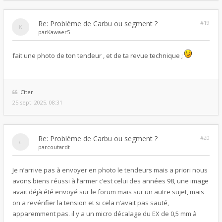
Re: Problème de Carbu ou segment ?
#19
par
Kawaer5
fait une photo de ton tendeur , et de ta revue technique ;
Citer
25 sept. 2025, 08:31
Re: Problème de Carbu ou segment ?
#20
par
coutardt
Je n’arrive pas à envoyer en photo le tendeurs mais a priori nous
avons biens réussi à l’armer c’est celui des années 98, une image
avait déjà été envoyé sur le forum mais sur un autre sujet, mais
on a revérifier la tension et si cela n’avait pas sauté,
apparemment pas. il y a un micro décalage du EX de 0,5 mm à