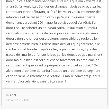
Bonjour, cela fait maintenant plusieurs mois que ma kawette est
à l’arrêt, j’ai voulu La débrider en changeant boisseau et aiguille,
cependant étant débutant j’ai foiré les vis et voulu en mettre des
adaptable et j’ai cassé mon carbu, je l’ai vu uniquement en la
démarrant et roulant 500 m quel broutait et quel s’arrêtait, j’ai
donc Ensuite acheter un nouveau carbu, installation du carbu,
vérification des hauteurs de cuve, pointeau, richesse etc, mais
depuis rien a changer c’est toujours impossible de rouler, elle
démarre et tiens bien le ralenti mais dès lors que j’accélère, elle
crache noir et broute jusqu’à caller, le piston est noir, il y a des
traces de limaille de fer sur la bougie, les deux bougies marchent
donc ma question est celle-ci, est-ce forcément un problème de
carbu sachant que avant la péripétie de carbu elle roulait ? Ou
alors mon problème de carbu à cause un problème de segment
et donc j’ai la Segmentation à refaire ? Limaille comment je peux
vérifier d’où cela vient sans déculasser ?
Citer
09 août 2025, 15:06