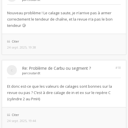
Nouveau problème ! Le calage saute, je n’arrive pas à armer
correctement le tendeur de chaîne, et la revue n’a pas le bon
tendeur 🥲
Citer
24 sept. 2025, 19:38
Re: Problème de Carbu ou segment ?
#18
par
coutardt
Et donc est-ce que les valeurs de calages sont bonnes sur la
revue ou pas ? C’est à dire calage de in et ex sur le repère C
(cylindre 2 au PmH)
Citer
24 sept. 2025, 19:44