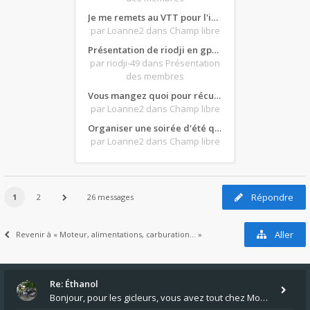
Je me remets au VTT pour l'intersaison, version électrique
par Loanne2
dans Champ libre
Présentation de riodji en gpz500
par riodji-49
dans Présentation
des membres
Vous mangez quoi pour récupérer après une grosse journée de moto ?
par Loanne2
dans Champ libre
Organiser une soirée d'été qui claque : vos bons plans matos ?
par Loanne2
dans Champ libre
Répondre
1
2
26 messages
Aller
Revenir à « Moteur, alimentations, carburation... »
Re: Éthanol
Bonjour, pour les gicleurs, vous avez tout chez Motokristen à Bar sur Aube. https://www.motokristen.fr/ On peut aussi