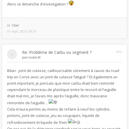
Alors ce dimanche d'investigation ?
Citer
01 sept. 2025, 09:55
Re: Problème de Carbu ou segment ?
#13
par
coutardt
Bilan : joint de culasse, cailloux/sable sûrement à cause du road
trip en Corse avec un joint de culasse fatigué ? Et également un
point important, je pensais que mon carbu était bien remonté
cependant le morceau de plastique entre le ressort et l’aiguille
était mal mis, je l’avais mis après l’aiguille, donc mauvaise
remontée de l’aiguille…
Cela m’aura permis au moins de refaire à neuf les cylindre,
pistons, joint de culasse, jeu au soupapes, liquide de
refroidissement et liquide de frein
🥲
On essaye de la démarrer vendredi soir je vous tiens au courant