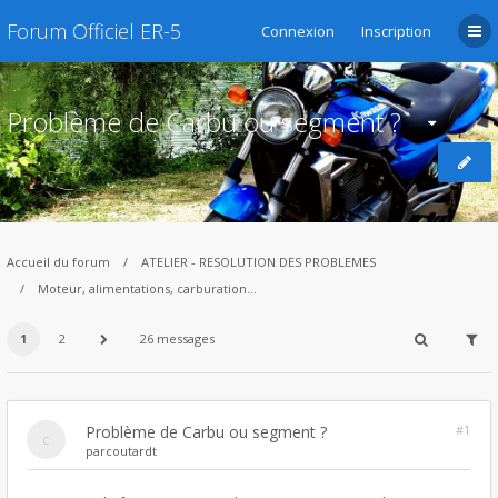
Forum Officiel ER-5
Connexion
Inscription
Problème de Carbu ou segment ?
Accueil du forum
ATELIER - RESOLUTION DES PROBLEMES
Moteur, alimentations, carburation...
1
2
26 messages
Problème de Carbu ou segment ?
#1
par
coutardt