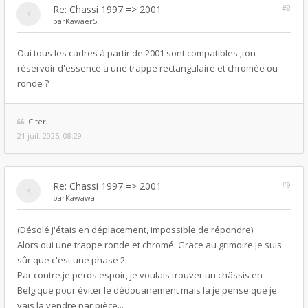
Re: Chassi 1997 => 2001
#8
par
Kawaer5
Oui tous les cadres à partir de 2001 sont compatibles ;ton
réservoir d'essence a une trappe rectangulaire et chromée ou
ronde ?
Citer
21 juil. 2025, 08:29
Re: Chassi 1997 => 2001
#9
par
Kawawa
(Désolé j'étais en déplacement, impossible de répondre)
Alors oui une trappe ronde et chromé. Grace au grimoire je suis
sûr que c'est une phase 2.
Par contre je perds espoir, je voulais trouver un châssis en
Belgique pour éviter le dédouanement mais la je pense que je
vais la vendre par pièce...