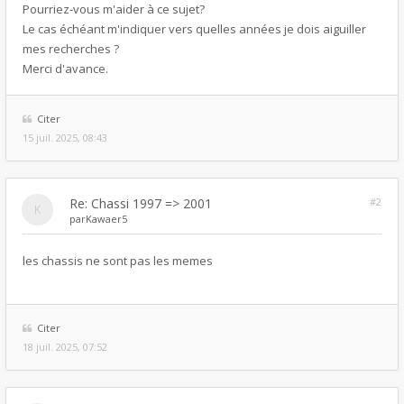
Pourriez-vous m'aider à ce sujet?
Le cas échéant m'indiquer vers quelles années je dois aiguiller
mes recherches ?
Merci d'avance.
Citer
15 juil. 2025, 08:43
Re: Chassi 1997 => 2001
#2
par
Kawaer5
les chassis ne sont pas les memes
Citer
18 juil. 2025, 07:52