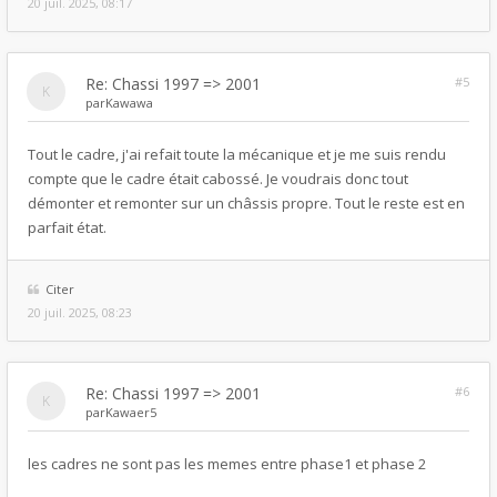
20 juil. 2025, 08:17
Re: Chassi 1997 => 2001
#5
par
Kawawa
Tout le cadre, j'ai refait toute la mécanique et je me suis rendu
compte que le cadre était cabossé. Je voudrais donc tout
démonter et remonter sur un châssis propre. Tout le reste est en
parfait état.
Citer
20 juil. 2025, 08:23
Re: Chassi 1997 => 2001
#6
par
Kawaer5
les cadres ne sont pas les memes entre phase1 et phase 2