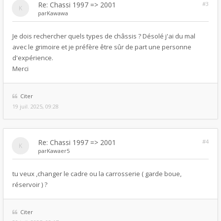
Re: Chassi 1997 => 2001
#3
par
Kawawa
Je dois rechercher quels types de châssis ? Désolé j'ai du mal
avec le grimoire et je préfère être sûr de part une personne
d'expérience.
Merci
Citer
19 juil. 2025, 09:28
Re: Chassi 1997 => 2001
#4
par
Kawaer5
tu veux ,changer le cadre ou la carrosserie ( garde boue,
réservoir ) ?
Citer