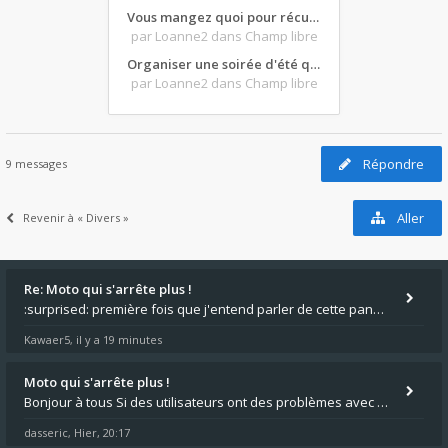
Vous mangez quoi pour récupérer après une grosse journée de moto ?
par Loanne2
dans Champ libre
Organiser une soirée d'été qui claque : vos bons plans matos ?
par Loanne2
dans Champ libre
Répondre
9 messages
Aller
Revenir à « Divers »
Re: Moto qui s'arrête plus !
:surprised: première fois que j'entend parler de cette panne ,ta moto aurait été maraboutée? :pretre:
Kawaer5
il y a 19 minutes
,
Moto qui s'arrête plus !
Bonjour à tous Si des utilisateurs ont des problèmes avec leur moto qui démarre plus, la mienne ne coupe plus :?: - Je
dasseric
Hier, 20:17
,