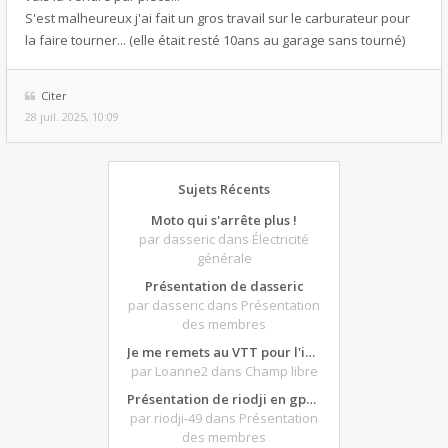
S'est malheureux j'ai fait un gros travail sur le carburateur pour
la faire tourner... (elle était resté 10ans au garage sans tourné)
Citer
28 juil. 2025, 10:09
Sujets Récents
Moto qui s'arrête plus !
par dasseric
dans Électricité
générale
Présentation de dasseric
par dasseric
dans Présentation
des membres
Je me remets au VTT pour l'intersaison, version électrique
par Loanne2
dans Champ libre
Présentation de riodji en gpz500
par riodji-49
dans Présentation
des membres