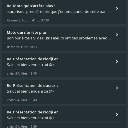
Re: Moto qui s'arrête plus !
:surprised: première fois que j'entend parler de cette panne ,ta moto aurait été maraboutée? :pretre:
Kawaer5
Aujourd’hui, 07:39
,
Moto qui s'arrête plus !
Bonjour à tous Si des utilisateurs ont des problèmes avec leur moto qui démarre plus, la mienne ne coupe plus :?: - Je
dasseric
Hier, 20:17
,
Re: Présentation de riodji en…
Salut et bienvenue a toi @+
vivian94
Hier, 19:40
,
Re: Présentation de dasseric
Salut et bienvenue a toi @+
vivian94
Hier, 19:40
,
Re: Présentation de riodji en…
Salut et bienvenue a toi @+
vivian94
Hier, 19:39
,