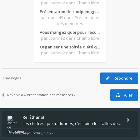
par Loanne2
dans Champ libre
Présentation de riodji en gpz500
par riodji-49
dans Présentation
des membres
Vous mangez quoi pour récupérer après une grosse journée de moto ?
par Loanne2
dans Champ libre
Organiser une soirée d'été qui claque : vos bons plans matos ?
par Loanne2
dans Champ libre
Répondre
3 messages
Aller
Revenir à « Présentation des membres »
Re: Éthanol
Les chiffres que tu donnes, c'est bien les tailles de gicleur ? Par contre tes "-2 tours" à quoi correspondent t'ils ?
Barback
Aujourd’hui, 12:55
,