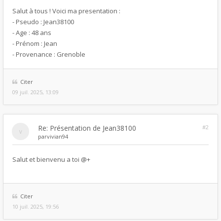
Salut à tous ! Voici ma presentation :
- Pseudo : Jean38100
- Age : 48 ans
- Prénom : Jean
- Provenance : Grenoble
Citer
09 juil. 2025, 13:09
Re: Présentation de Jean38100
#2
par
vivian94
Salut et bienvenu a toi @+
Citer
10 juil. 2025, 19:56