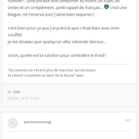
humide?...(une phrase doit comporter au moins un sujet, un
verbe et un complément...petit rappel de français...
c'est une
blague, ne t'enerve pas! j'aime bien taquiner.)
c'est bien pour ça que j'ai précisé que c'était bien avec mon
souffle!
je me doutais que quelqu'un aller rebondir dessus...
sinon, quelle est ta solution pour combattre le froid?
"les mômes ne rêvent plus de marcher sur les lunes
ils rêvent comment se faire de la thune" saez
Citer
04 févr. 2011, 13:04
#22
par
momoracing