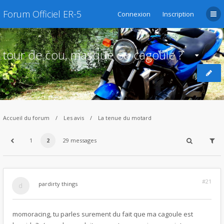
Forum Officiel ER-5
Connexion
Inscription
tour de cou, masque ou cagoule ?
Accueil du forum
Les avis
La tenue du motard
1
2
29 messages
#21
par
dirty things
momoracing, tu parles surement du fait que ma cagoule est