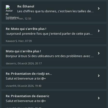
Re: Éthanol
Les chiffres que tu donnes, c'est bien les tailles de gicleur ? Par contre tes "-2 tours" à quoi correspondent t'ils ?
Barback
Hier, 12:55
,
Re: Moto qui s'arrête plus !
:surprised: première fois que j'entend parler de cette panne ,ta moto aurait été maraboutée? :pretre:
Kawaer5
Hier, 07:39
,
Moto qui s'arrête plus !
Bonjour à tous Si des utilisateurs ont des problèmes avec leur moto qui démarre plus, la mienne ne coupe plus :?: - Je
dasseric
06 août 2026, 20:17
,
Re: Présentation de riodji en…
Salut et bienvenue a toi @+
vivian94
06 août 2026, 19:40
,
Re: Présentation de dasseric
Salut et bienvenue a toi @+