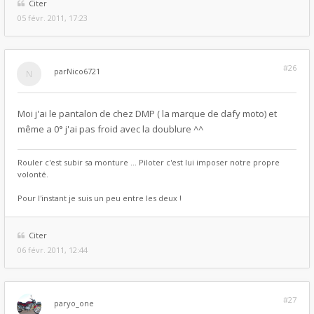
Citer
05 févr. 2011, 17:23
#26
par
Nico6721
Moi j'ai le pantalon de chez DMP ( la marque de dafy moto) et
même a 0° j'ai pas froid avec la doublure ^^
Rouler c'est subir sa monture ... Piloter c'est lui imposer notre propre
volonté.
Pour l'instant je suis un peu entre les deux !
Citer
06 févr. 2011, 12:44
#27
par
yo_one