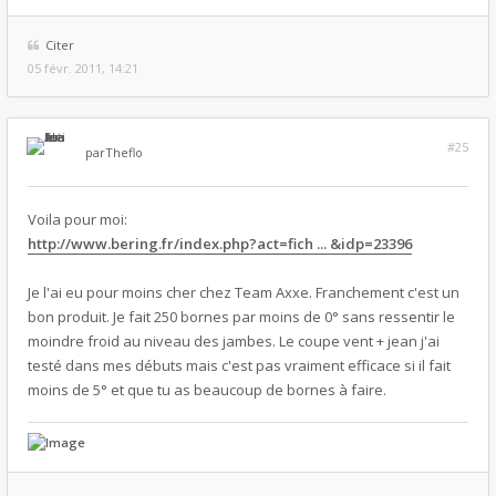
Citer
05 févr. 2011, 14:21
#25
par
Theflo
Voila pour moi:
http://www.bering.fr/index.php?act=fich ... &idp=23396
Je l'ai eu pour moins cher chez Team Axxe. Franchement c'est un
bon produit. Je fait 250 bornes par moins de 0° sans ressentir le
moindre froid au niveau des jambes. Le coupe vent + jean j'ai
testé dans mes débuts mais c'est pas vraiment efficace si il fait
moins de 5° et que tu as beaucoup de bornes à faire.