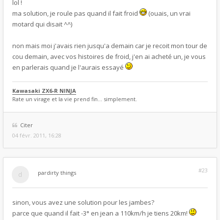
lol !
ma solution, je roule pas quand il fait froid
(ouais, un vrai
motard qui disait ^^)
non mais moi j'avais rien jusqu'a demain car je recoit mon tour de
cou demain, avec vos histoires de froid, j'en ai acheté un, je vous
en parlerais quand je l'aurais essayé
Kawasaki ZX6-R NINJA
Rate un virage et la vie prend fin... simplement.
Citer
04 févr. 2011, 16:28
#23
par
dirty things
sinon, vous avez une solution pour les jambes?
parce que quand il fait -3° en jean a 110km/h je tiens 20km!