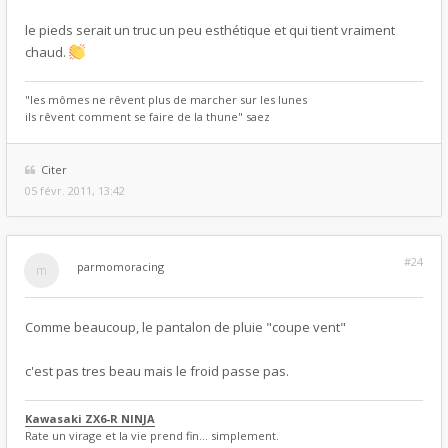
le pieds serait un truc un peu esthétique et qui tient vraiment
chaud.
"les mômes ne rêvent plus de marcher sur les lunes
ils rêvent comment se faire de la thune" saez
Citer
05 févr. 2011, 13:42
#24
par
momoracing
Comme beaucoup, le pantalon de pluie "coupe vent"
c'est pas tres beau mais le froid passe pas.
Kawasaki ZX6-R NINJA
Rate un virage et la vie prend fin... simplement.