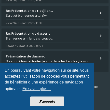
vivian94
06 août 2026, 19:40
,
Re: Présentation de riodji en…
Salut et bienvenue a toi @+
vivian94
06 août 2026, 19:39
,
Re: Présentation de dasseric
Bienvenue ami landais :coucou:
Kawaer5
06 août 2026, 08:21
,
Présentation de dasseric
Bonjour à tous et toutes Je suis dans les Landes , la moto appartient à ma fille et je suis désigné pour faire l'entreti
dasseric
05 août 2026, 13:40
,
En poursuivant votre navigation sur ce site, vous
acceptez l’utilisation de cookies vous permettant
de bénéficier d’une expérience de navigation
Accueil du forum
FAQ
Nous contacter
Confidentialité
optimale.
En savoir plus…
Conditions
J’accepte
Fuseau horaire sur
UTC+02:00
Nous sommes le 08 août 2026, 07:29