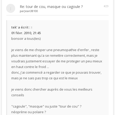
Re: tour de cou, masque ou cagoule ?
#29
par
Jean38100
tek'
a écrit :
↑
01 févr. 2010, 21:45
bonsoir a tous(tes)
je viens de me choper une pneumopathie d'enfer , reste
plus maintenant qu'a se remettre correctement, mais je
voudrais justement essayer de me proteger un peu mieux
en haut contre le froid ...
donc, j'ai commencé a regarder ce que je pouvais trouver,
mais je ne sais pas trop ce qui est le mieux
je viens donc chercher auprès de vous les meilleurs
conseils
"cagoule", "masque" ou juste "tour de cou" ?
néoprène ou polaire ?