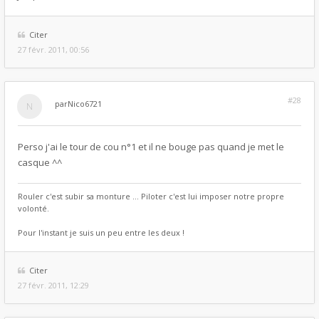
Citer
27 févr. 2011, 00:56
#28
par
Nico6721
Perso j'ai le tour de cou n°1 et il ne bouge pas quand je met le
casque ^^
Rouler c'est subir sa monture ... Piloter c'est lui imposer notre propre
volonté.
Pour l'instant je suis un peu entre les deux !
Citer
27 févr. 2011, 12:29