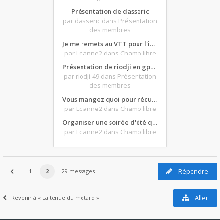
Présentation de dasseric
par dasseric
dans Présentation
des membres
Je me remets au VTT pour l'intersaison, version électrique
par Loanne2
dans Champ libre
Présentation de riodji en gpz500
par riodji-49
dans Présentation
des membres
Vous mangez quoi pour récupérer après une grosse journée de moto ?
par Loanne2
dans Champ libre
Organiser une soirée d'été qui claque : vos bons plans matos ?
par Loanne2
dans Champ libre
Répondre
1
2
29 messages
Aller
Revenir à « La tenue du motard »