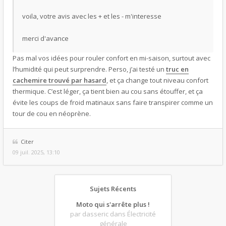
voila, votre avis avec les + et les - m'interesse
merci d'avance
Pas mal vos idées pour rouler confort en mi-saison, surtout avec
l’humidité qui peut surprendre. Perso, j’ai testé un
truc en
cachemire trouvé par hasard
, et ça change tout niveau confort
thermique. C’est léger, ça tient bien au cou sans étouffer, et ça
évite les coups de froid matinaux sans faire transpirer comme un
tour de cou en néoprène.
Citer
09 juil. 2025, 13:10
Sujets Récents
Moto qui s'arrête plus !
par dasseric
dans Électricité
générale