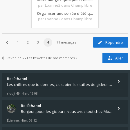
par Loanne2
dans Champ libre
Organiser une soirée d'été qui claque : vos bons plans matos ?
par Loanne2
dans Champ libre
Répondre
1
2
3
4
71 messages
Aller
Revenir à « - Les kawettes de nos membres »
Re: Éthanol
Les chiffres que tu donnes, c'est bien les tailles de gicleur ? Par contre tes "-2 tours" à quoi correspondent t'ils ?
riodji-49
Hier, 13:08
,
Re: Éthanol
Bonjour, pour les gicleurs, vous avez tout chez Motokristen à Bar sur Aube. https://www.motokristen.fr/ On peut aussi
Étienne
Hier, 08:12
,