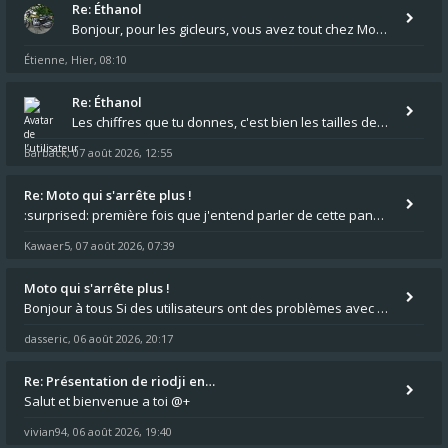
Re: Éthanol
Bonjour, pour les gicleurs, vous avez tout chez Motokristen à Bar sur Aube. https://www.motokristen.fr/produits/4946-l
Étienne
Hier, 08:10
,
Re: Éthanol
Les chiffres que tu donnes, c'est bien les tailles de gicleur ? Par contre tes "-2 tours" à quoi correspondent t'ils ?
Barback
07 août 2026, 12:55
,
Re: Moto qui s'arrête plus !
:surprised: première fois que j'entend parler de cette panne ,ta moto aurait été maraboutée? :pretre:
Kawaer5
07 août 2026, 07:39
,
Moto qui s'arrête plus !
Bonjour à tous Si des utilisateurs ont des problèmes avec leur moto qui démarre plus, la mienne ne coupe plus :?: - Je
dasseric
06 août 2026, 20:17
,
Re: Présentation de riodji en…
Salut et bienvenue a toi @+
vivian94
06 août 2026, 19:40
,