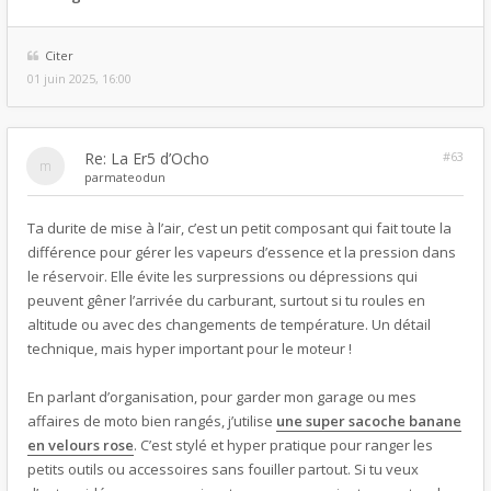
Citer
01 juin 2025, 16:00
Re: La Er5 d’Ocho
#63
par
mateodun
Ta durite de mise à l’air, c’est un petit composant qui fait toute la
différence pour gérer les vapeurs d’essence et la pression dans
le réservoir. Elle évite les surpressions ou dépressions qui
peuvent gêner l’arrivée du carburant, surtout si tu roules en
altitude ou avec des changements de température. Un détail
technique, mais hyper important pour le moteur !
En parlant d’organisation, pour garder mon garage ou mes
affaires de moto bien rangés, j’utilise
une super sacoche banane
en velours rose
. C’est stylé et hyper pratique pour ranger les
petits outils ou accessoires sans fouiller partout. Si tu veux