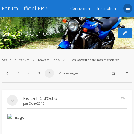
Forum Officiel ER-5
Connexion
Inscription
La Er5 d’Ocho
Accueil du forum
Kawasaki er-5
- Les kawettes de nos membres
1
2
3
4
71 messages
Re: La Er5 d’Ocho
#61
par
Ocho2015