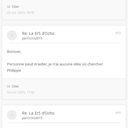
Citer
02 oct. 2025, 18:43
Re: La Er5 d’Ocho
#65
par
Ocho2015
Bonsoir,
Personne peut m’aider, je n’ai aucune idée où chercher.
Philippe
Citer
04 oct. 2025, 17:52
Re: La Er5 d’Ocho
#66
par
Ocho2015