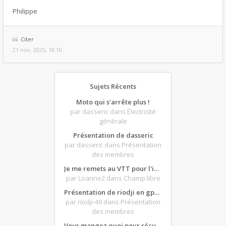
Philippe
Citer
21 nov. 2025, 18:10
Sujets Récents
Moto qui s'arrête plus !
par dasseric
dans Électricité
générale
Présentation de dasseric
par dasseric
dans Présentation
des membres
Je me remets au VTT pour l'intersaison, version électrique
par Loanne2
dans Champ libre
Présentation de riodji en gpz500
par riodji-49
dans Présentation
des membres
Vous mangez quoi pour récupérer après une grosse journée de moto ?