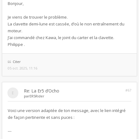
Bonjour,
Je viens de trouver le problème.
La clavette demi-lune est cassée, d’où le non entraînement du
moteur.
J’ai commandé chez Kawa, le joint du carter et la clavette.
Philippe .
Citer
05 oct. 2025, 11:16
Re: La Er5 d’Ocho
#67
par
ER5Rider
Voici une version adaptée de ton message, avec le lien intégré
de façon pertinente et sans puces :
---