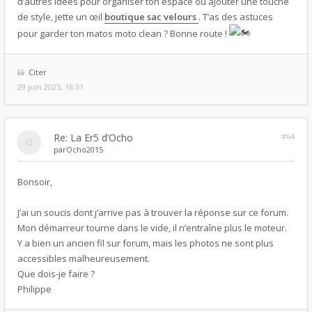
d’autres idées pour organiser ton espace ou ajouter une touche
de style, jette un œil
boutique sac velours
. T’as des astuces
pour garder ton matos moto clean ? Bonne route !
Citer
29 juin 2025, 16:31
Re: La Er5 d’Ocho
#64
par
Ocho2015
Bonsoir,
J’ai un soucis dont j’arrive pas à trouver la réponse sur ce forum.
Mon démarreur tourne dans le vide, il n’entraîne plus le moteur.
Y a bien un ancien fil sur forum, mais les photos ne sont plus
accessibles malheureusement.
Que dois-je faire ?
Philippe