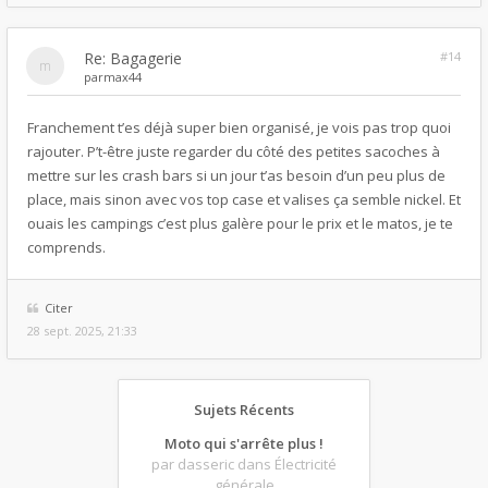
Re: Bagagerie
#14
par
max44
Franchement t’es déjà super bien organisé, je vois pas trop quoi
rajouter. P’t-être juste regarder du côté des petites sacoches à
mettre sur les crash bars si un jour t’as besoin d’un peu plus de
place, mais sinon avec vos top case et valises ça semble nickel. Et
ouais les campings c’est plus galère pour le prix et le matos, je te
comprends.
Citer
28 sept. 2025, 21:33
Sujets Récents
Moto qui s'arrête plus !
par dasseric
dans Électricité
générale