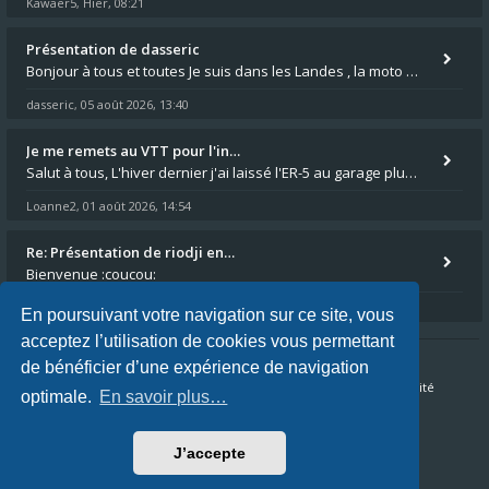
Kawaer5
Hier, 08:21
,
Présentation de dasseric
Bonjour à tous et toutes Je suis dans les Landes , la moto appartient à ma fille et je suis désigné pour faire l'entreti
dasseric
05 août 2026, 13:40
,
Je me remets au VTT pour l'in…
Salut à tous, L'hiver dernier j'ai laissé l'ER-5 au garage plus souvent que je veux bien l'admettre, et le médecin m'a
Loanne2
01 août 2026, 14:54
,
Re: Présentation de riodji en…
Bienvenue :coucou:
Kawaer5
30 juil. 2026, 21:13
,
En poursuivant votre navigation sur ce site, vous
acceptez l’utilisation de cookies vous permettant
de bénéficier d’une expérience de navigation
Accueil du forum
FAQ
Nous contacter
Confidentialité
optimale.
En savoir plus…
Conditions
J’accepte
Fuseau horaire sur
UTC+02:00
Nous sommes le 07 août 2026, 00:11