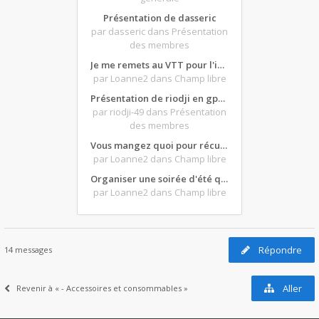
Présentation de dasseric
par dasseric
dans Présentation
des membres
Je me remets au VTT pour l'intersaison, version électrique
par Loanne2
dans Champ libre
Présentation de riodji en gpz500
par riodji-49
dans Présentation
des membres
Vous mangez quoi pour récupérer après une grosse journée de moto ?
par Loanne2
dans Champ libre
Organiser une soirée d'été qui claque : vos bons plans matos ?
par Loanne2
dans Champ libre
Répondre
14 messages
Aller
Revenir à « - Accessoires et consommables »