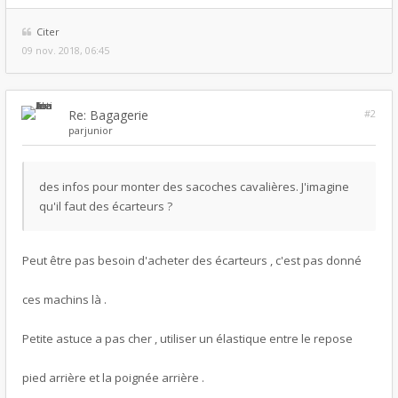
Citer
09 nov. 2018, 06:45
Re: Bagagerie
#2
par
junior
des infos pour monter des sacoches cavalières. J'imagine
qu'il faut des écarteurs ?
Peut être pas besoin d'acheter des écarteurs , c'est pas donné
ces machins là .
Petite astuce a pas cher , utiliser un élastique entre le repose
pied arrière et la poignée arrière .