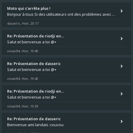
Moto qui s'arrête plus !
Bonjour à tous Si des utilisateurs ont des problèmes avec leur moto qui démarre plus, la mienne ne coupe plus :?: - Je
dasseric
Hier, 20:17
,
Re: Présentation de riodji en…
Salut et bienvenue a toi @+
vivian94
Hier, 19:40
,
Re: Présentation de dasseric
Salut et bienvenue a toi @+
vivian94
Hier, 19:40
,
Re: Présentation de riodji en…
Salut et bienvenue a toi @+
vivian94
Hier, 19:39
,
Re: Présentation de dasseric
Bienvenue ami landais :coucou: