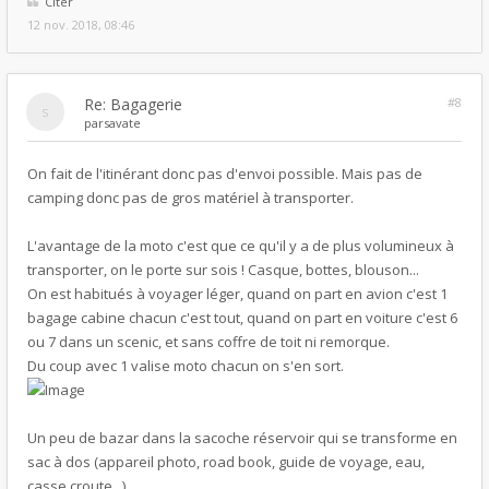
Citer
12 nov. 2018, 08:46
Re: Bagagerie
#8
par
savate
On fait de l'itinérant donc pas d'envoi possible. Mais pas de
camping donc pas de gros matériel à transporter.
L'avantage de la moto c'est que ce qu'il y a de plus volumineux à
transporter, on le porte sur sois ! Casque, bottes, blouson...
On est habitués à voyager léger, quand on part en avion c'est 1
bagage cabine chacun c'est tout, quand on part en voiture c'est 6
ou 7 dans un scenic, et sans coffre de toit ni remorque.
Du coup avec 1 valise moto chacun on s'en sort.
Un peu de bazar dans la sacoche réservoir qui se transforme en
sac à dos (appareil photo, road book, guide de voyage, eau,
casse croute...)