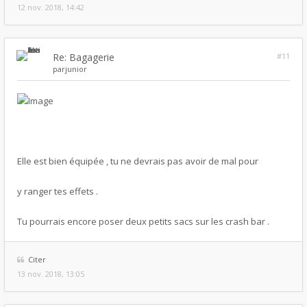
12 nov. 2018, 14:42
Re: Bagagerie
#11
par
junior
Elle est bien équipée , tu ne devrais pas avoir de mal pour
y ranger tes effets .
Tu pourrais encore poser deux petits sacs sur les crash bar .
Citer
13 nov. 2018, 13:05