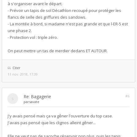
à s'organiser avant le départ.
- Prévoir un tapis de sol Décathlon recoupé pour protéger les
flancs de selle des griffures des sandows.
- La montée à bord, si madame n'est pas grande et que l-ER-5 est
une phase 2.
- Protection vol : triple zéro.
On peut mettre un tas de merdier dedans ET AUTOUR.
Citer
11 nov. 2018, 17:39
Re: Bagagerie
#6
par
savate
J'y avais pensé mais ça va gêner l'ouverture du top case.
J'avais pas pensé que les clignos alleint gêner...
Elle ne veut pas de sacoche réservoir non plus, puis les tapis