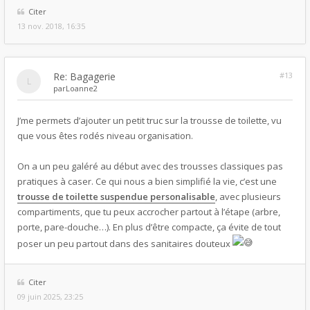
Citer
13 nov. 2018, 16:35
Re: Bagagerie
#13
par
Loanne2
J’me permets d’ajouter un petit truc sur la trousse de toilette, vu
que vous êtes rodés niveau organisation.
On a un peu galéré au début avec des trousses classiques pas
pratiques à caser. Ce qui nous a bien simplifié la vie, c’est une
trousse de toilette suspendue personalisable
, avec plusieurs
compartiments, que tu peux accrocher partout à l’étape (arbre,
porte, pare-douche…). En plus d’être compacte, ça évite de tout
poser un peu partout dans des sanitaires douteux
Citer
09 juin 2025, 23:25