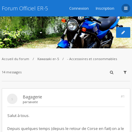
Forum Officiel ER-5
Connexion
Inscription
Bagagerie
Accueil du forum
Kawasaki er-5
- Accessoires et consommables
14 messages
Bagagerie
#1
par
savate
Salut à tous.
Depuis quelques temps (depuis le retour de Corse en fait) on a le