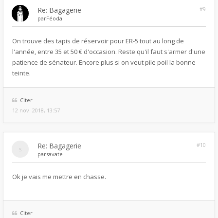
Re: Bagagerie
#9
par
Féodal
On trouve des tapis de réservoir pour ER-5 tout au long de
l'année, entre 35 et 50 € d'occasion. Reste qu'il faut s'armer d'une
patience de sénateur. Encore plus si on veut pile poil la bonne
teinte.
Citer
12 nov. 2018, 13:57
Re: Bagagerie
#10
par
savate
Ok je vais me mettre en chasse.
Citer