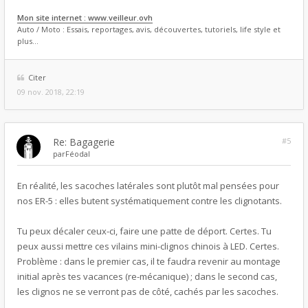
Mon site internet : www.veilleur.ovh
Auto / Moto : Essais, reportages, avis, découvertes, tutoriels, life style et
plus...
Citer
09 nov. 2018, 22:19
Re: Bagagerie
#5
par
Féodal
En réalité, les sacoches latérales sont plutôt mal pensées pour
nos ER-5 : elles butent systématiquement contre les clignotants.
Tu peux décaler ceux-ci, faire une patte de déport. Certes. Tu
peux aussi mettre ces vilains mini-clignos chinois à LED. Certes.
Problème : dans le premier cas, il te faudra revenir au montage
initial après tes vacances (re-mécanique) ; dans le second cas,
les clignos ne se verront pas de côté, cachés par les sacoches.