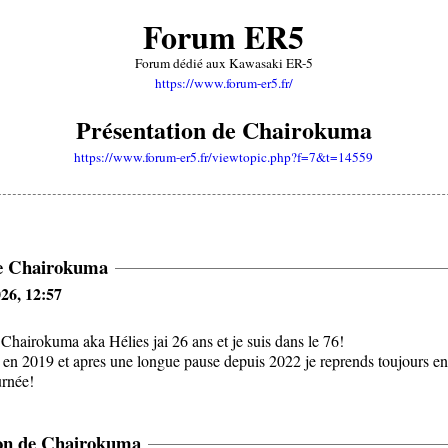
Forum ER5
Forum dédié aux Kawasaki ER-5
https://www.forum-er5.fr/
Présentation de Chairokuma
https://www.forum-er5.fr/viewtopic.php?f=7&t=14559
de Chairokuma
26, 12:57
 Chairokuma aka Hélies jai 26 ans et je suis dans le 76!
s en 2019 et apres une longue pause depuis 2022 je reprends toujours e
urnée!
ion de Chairokuma