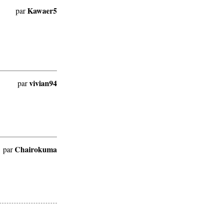
Kawaer5
par
vivian94
par
Chairokuma
par