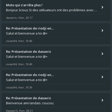
Moto qui s'arrête plus !
Bonjour à tous Si des utilisateurs ont des problèmes avec leur moto qui démarre plus, la mienne ne coupe plus :?: - Je
dasseric
Hier, 20:17
,
Re: Présentation de riodji en…
Salut et bienvenue a toi @+
vivian94
Hier, 19:40
,
Re: Présentation de dasseric
Salut et bienvenue a toi @+
vivian94
Hier, 19:40
,
Re: Présentation de riodji en…
Salut et bienvenue a toi @+
vivian94
Hier, 19:39
,
Re: Présentation de dasseric
Bienvenue ami landais :coucou:
Kawaer5
Hier, 08:21
,