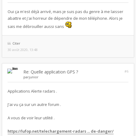
Oui ça m'est déjà arrivé, mais je suis pas du genre à me laisser
abattre et j'ai horreur de dépendre de mon téléphone. Alors je
sais me débrouiller aussi sans
Citer
30 août 2020, 13:48
Re: Quelle application GPS ?
#6
par
junior
Applications Alerte radars .
J'ai vu ça sur un autre forum .
A vous de voir leur utilité .
https://lufop.net/telechargement-radars ... de-danger/