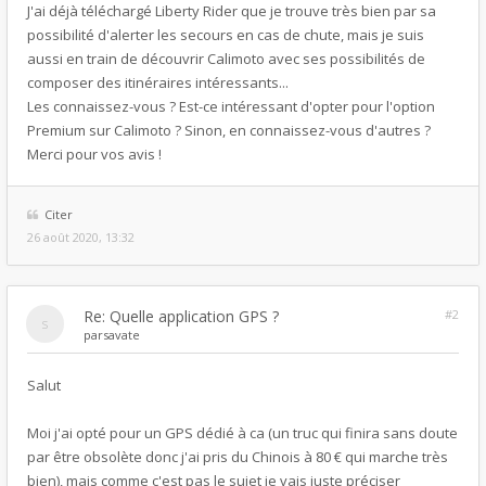
J'ai déjà téléchargé Liberty Rider que je trouve très bien par sa
possibilité d'alerter les secours en cas de chute, mais je suis
aussi en train de découvrir Calimoto avec ses possibilités de
composer des itinéraires intéressants...
Les connaissez-vous ? Est-ce intéressant d'opter pour l'option
Premium sur Calimoto ? Sinon, en connaissez-vous d'autres ?
Merci pour vos avis !
Citer
26 août 2020, 13:32
Re: Quelle application GPS ?
#2
par
savate
Salut
Moi j'ai opté pour un GPS dédié à ca (un truc qui finira sans doute
par être obsolète donc j'ai pris du Chinois à 80 € qui marche très
bien), mais comme c'est pas le sujet je vais juste préciser