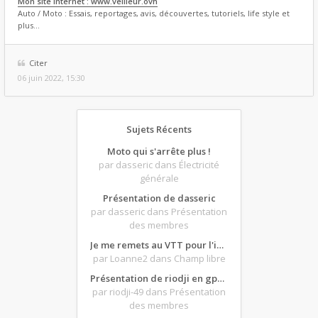
Mon site internet : www.veilleur.ovh
Auto / Moto : Essais, reportages, avis, découvertes, tutoriels, life style et
plus...
Citer
06 juin 2022, 15:30
Sujets Récents
Moto qui s'arrête plus !
par dasseric
dans Électricité
générale
Présentation de dasseric
par dasseric
dans Présentation
des membres
Je me remets au VTT pour l'intersaison, version électrique
par Loanne2
dans Champ libre
Présentation de riodji en gpz500
par riodji-49
dans Présentation
des membres