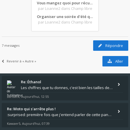
Vous mangez quoi pour récupérer après une grosse journée de moto ?
par Loanne2
dans Champ libre
Organiser une soirée d'été qui claque : vos bons plans matos ?
par Loanne2
dans Champ libre
Répondre
7 messages
Aller
Revenir à « Autre »
Re: Éthanol
Les chiffres que tu donnes, c'est bien les tailles de gicleur ? Par contre tes "-2 tours" à quoi correspondent t'ils ?
Barback
Aujourd’hui, 12:55
,
Re: Moto qui s'arrête plus !
:surprised: première fois que j'entend parler de cette panne ,ta moto aurait été maraboutée? :pretre:
Kawaer5
Aujourd’hui, 07:39
,