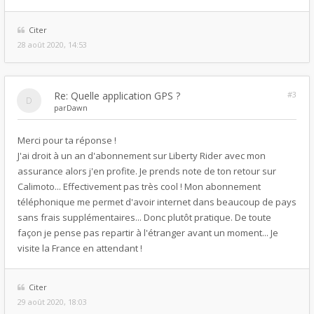
Citer
28 août 2020, 14:53
Re: Quelle application GPS ?
#3
par
Dawn
Merci pour ta réponse !
J'ai droit à un an d'abonnement sur Liberty Rider avec mon
assurance alors j'en profite. Je prends note de ton retour sur
Calimoto... Effectivement pas très cool ! Mon abonnement
téléphonique me permet d'avoir internet dans beaucoup de pays
sans frais supplémentaires... Donc plutôt pratique. De toute
façon je pense pas repartir à l'étranger avant un moment... Je
visite la France en attendant !
Citer
29 août 2020, 18:03