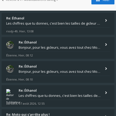
Re: Éthanol
Les chiffres que tu donnes, c'est bien les tailles de gicleur ? Par contre tes "-2 tours" à quoi correspondent t'ils ?
riodji-49
Hier, 13:08
,
Re: Éthanol
Bonjour, pour les gicleurs, vous avez tout chez Motokristen à Bar sur Aube. https://www.motokristen.fr/ On peut aussi
Étienne
Hier, 08:12
,
Re: Éthanol
Bonjour, pour les gicleurs, vous avez tout chez Motokristen à Bar sur Aube. https://www.motokristen.fr/produits/4946-l
Étienne
Hier, 08:10
,
Re: Éthanol
Les chiffres que tu donnes, c'est bien les tailles de gicleur ? Par contre tes "-2 tours" à quoi correspondent t'ils ?
Barback
07 août 2026, 12:55
,
Re: Moto qui s'arrête plus !