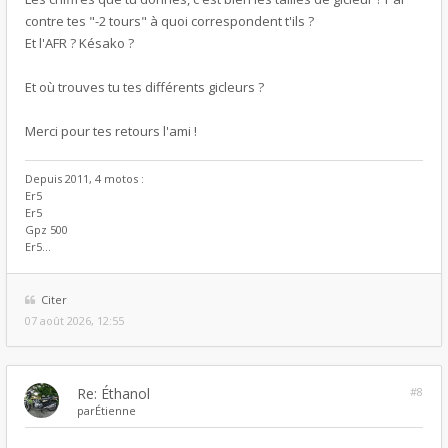
contre tes "-2 tours" à quoi correspondent t'ils ?
Et l'AFR ? Késako ?
Et où trouves tu tes différents gicleurs ?
Merci pour tes retours l'ami !
Depuis 2011, 4 motos :
Er5
Er5
Gpz 500
Er5...
Citer
07 août 2026, 12:55
Re: Éthanol
#8
par
Étienne