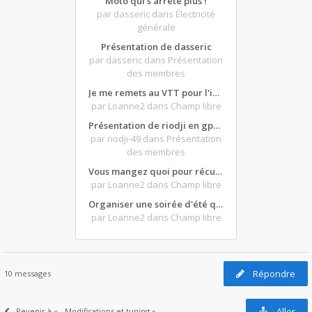
Moto qui s'arrête plus !
par dasseric
dans Électricité
générale
Présentation de dasseric
par dasseric
dans Présentation
des membres
Je me remets au VTT pour l'intersaison, version électrique
par Loanne2
dans Champ libre
Présentation de riodji en gpz500
par riodji-49
dans Présentation
des membres
Vous mangez quoi pour récupérer après une grosse journée de moto ?
par Loanne2
dans Champ libre
Organiser une soirée d'été qui claque : vos bons plans matos ?
par Loanne2
dans Champ libre
Répondre
10 messages
Aller
Revenir à « - Modifications et tuning »