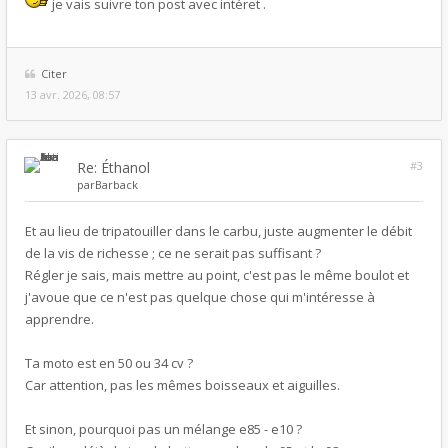
je vais suivre ton post avec intéret .
Citer
13 avr. 2026, 08:57
Re: Éthanol
#3
par
Barback
Et au lieu de tripatouiller dans le carbu, juste augmenter le débit
de la vis de richesse ; ce ne serait pas suffisant ?
Régler je sais, mais mettre au point, c'est pas le même boulot et
j'avoue que ce n'est pas quelque chose qui m'intéresse à
apprendre.
Ta moto est en 50 ou 34 cv ?
Car attention, pas les mêmes boisseaux et aiguilles.
Et sinon, pourquoi pas un mélange e85 - e10 ?