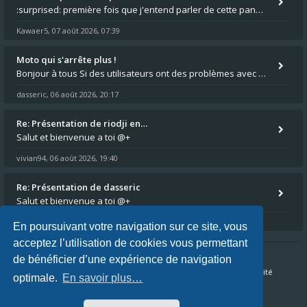
:surprised: première fois que j'entend parler de cette panne ,ta moto aurait été maraboutée? :pretre:
Kawaer5
07 août 2026, 07:39
,
Moto qui s'arrête plus !
Bonjour à tous Si des utilisateurs ont des problèmes avec leur moto qui démarre plus, la mienne ne coupe plus :?: - Je
dasseric
06 août 2026, 20:17
,
Re: Présentation de riodji en…
Salut et bienvenue a toi @+
vivian94
06 août 2026, 19:40
,
Re: Présentation de dasseric
Salut et bienvenue a toi @+
vivian94
06 août 2026, 19:40
,
En poursuivant votre navigation sur ce site, vous
acceptez l’utilisation de cookies vous permettant
de bénéficier d’une expérience de navigation
Accueil du forum
FAQ
Nous contacter
Confidentialité
optimale.
En savoir plus…
Conditions