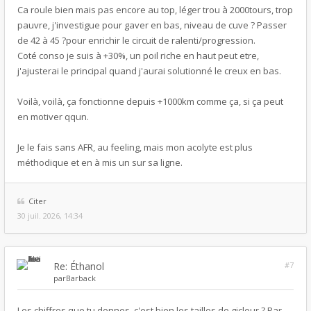
Ca roule bien mais pas encore au top, léger trou à 2000tours, trop
pauvre, j'investigue pour gaver en bas, niveau de cuve ? Passer
de 42 à 45 ?pour enrichir le circuit de ralenti/progression.
Coté conso je suis à +30%, un poil riche en haut peut etre,
j'ajusterai le principal quand j'aurai solutionné le creux en bas.
Voilà, voilà, ça fonctionne depuis +1000km comme ça, si ça peut
en motiver qqun.
Je le fais sans AFR, au feeling, mais mon acolyte est plus
méthodique et en à mis un sur sa ligne.
Citer
30 juil. 2026, 14:34
Re: Éthanol
#7
par
Barback
Les chiffres que tu donnes, c'est bien les tailles de gicleur ? Par