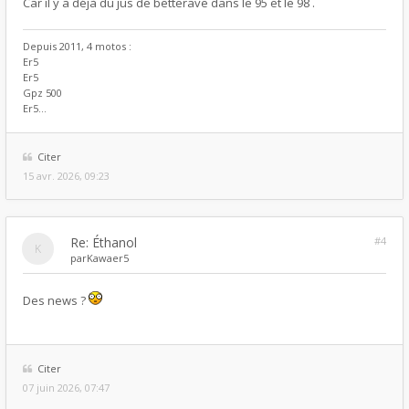
Car il y a déjà du jus de betterave dans le 95 et le 98 .
Depuis 2011, 4 motos :
Er5
Er5
Gpz 500
Er5...
Citer
15 avr. 2026, 09:23
Re: Éthanol
#4
par
Kawaer5
Des news ?
Citer
07 juin 2026, 07:47