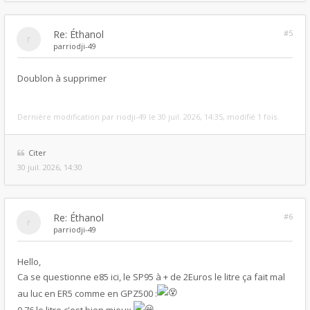
Re: Éthanol
#5
par
riodji-49
Doublon à supprimer
Dernière modification par
riodji-49
le 30 juil. 2026, 14:35, modifié 1 fois.
Citer
30 juil. 2026, 14:30
Re: Éthanol
#6
par
riodji-49
Hello,
Ca se questionne e85 ici, le SP95 à + de 2Euros le litre ça fait mal
au luc en ER5 comme en GPZ500 :