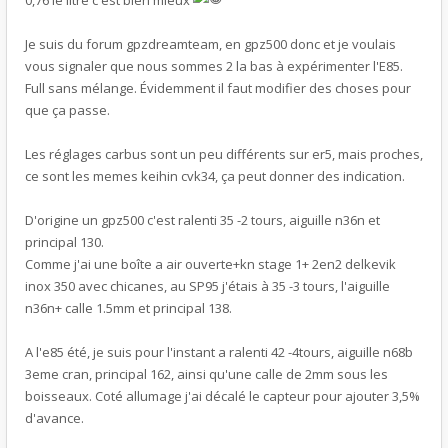
0,76 le litre c'est bien mieux
Je suis du forum gpzdreamteam, en gpz500 donc et je voulais
vous signaler que nous sommes 2 la bas à expérimenter l'E85.
Full sans mélange. Évidemment il faut modifier des choses pour
que ça passe.
Les réglages carbus sont un peu différents sur er5, mais proches,
ce sont les memes keihin cvk34, ça peut donner des indication.
D'origine un gpz500 c'est ralenti 35 -2 tours, aiguille n36n et
principal 130.
Comme j'ai une boîte a air ouverte+kn stage 1+ 2en2 delkevik
inox 350 avec chicanes, au SP95 j'étais à 35 -3 tours, l'aiguille
n36n+ calle 1.5mm et principal 138.
A l'e85 été, je suis pour l'instant a ralenti 42 -4tours, aiguille n68b
3eme cran, principal 162, ainsi qu'une calle de 2mm sous les
boisseaux. Coté allumage j'ai décalé le capteur pour ajouter 3,5%
d'avance.