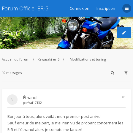
Forum Officiel ER-5
Connexion
Inscription
Éthanol
Accueil du forum
Kawasaki er-5
- Modifications et tuning
10 messages
Éthanol
#1
par
Val17132
Bonjour à tous, alors voilà : mon premier post arrive!
Sauf erreur de ma part, je n'ai rien vu de probant concernant les
Er5 et l'éthanol alors je compte me lancer!