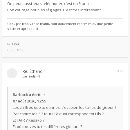
On peut aussi leurs téléphoner, c'est en France.
Bon courage pour les réglages. C'est très intéressant.
Cool, pas trop vite le matin, tout doucement l'après midi, une petite
sieste et après au lit
Citer
Hier, 08:12
Re: Éthanol
#10
par
riodji-49
Barback
a écrit :
↑
07 août 2026, 12:55
Les chiffres que tu donnes, c'est bien les tailles de gicleur ?
Par contre tes "-2 tours" à quoi correspondent t'ils ?
Et l'AFR ? Késako ?
Et où trouves tu tes différents gicleurs ?