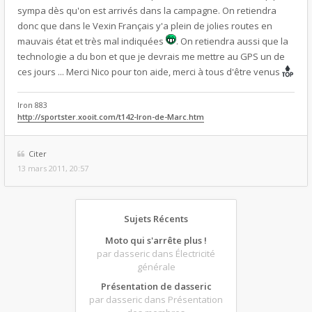
sympa dès qu'on est arrivés dans la campagne. On retiendra
donc que dans le Vexin Français y'a plein de jolies routes en
mauvais état et très mal indiquées
. On retiendra aussi que la
technologie a du bon et que je devrais me mettre au GPS un de
ces jours ... Merci Nico pour ton aide, merci à tous d'être venus
Iron 883
http://sportster.xooit.com/t142-Iron-de-Marc.htm
Citer
13 mars 2011, 20:57
Sujets Récents
Moto qui s'arrête plus !
par dasseric
dans Électricité
générale
Présentation de dasseric
par dasseric
dans Présentation