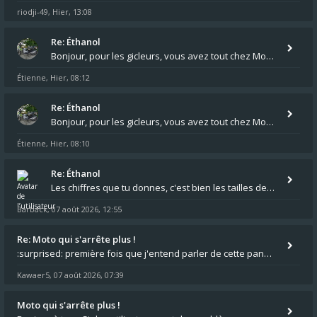
riodji-49
Hier, 13:08
,
Re: Éthanol
Bonjour, pour les gicleurs, vous avez tout chez Motokristen à Bar sur Aube. https://www.motokristen.fr/ On peut aussi
Étienne
Hier, 08:12
,
Re: Éthanol
Bonjour, pour les gicleurs, vous avez tout chez Motokristen à Bar sur Aube. https://www.motokristen.fr/produits/4946-l
Étienne
Hier, 08:10
,
Re: Éthanol
Les chiffres que tu donnes, c'est bien les tailles de gicleur ? Par contre tes "-2 tours" à quoi correspondent t'ils ?
Barback
07 août 2026, 12:55
,
Re: Moto qui s'arrête plus !
:surprised: première fois que j'entend parler de cette panne ,ta moto aurait été maraboutée? :pretre:
Kawaer5
07 août 2026, 07:39
,
Moto qui s'arrête plus !