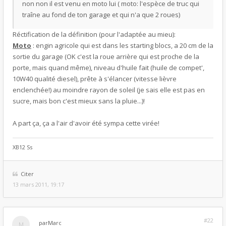
non non il est venu en moto lui ( moto: l'espèce de truc qui
traîne au fond de ton garage et qui n'a que 2 roues)
Réctification de la définition (pour l'adaptée au mieu):
Moto
: engin agricole qui est dans les starting blocs, a 20 cm de la
sortie du garage (OK c'est la roue arrière qui est proche de la
porte, mais quand même), niveau d'huile fait (huile de compet',
10W40 qualité diesel), prête à s'élancer (vitesse lièvre
enclenchée!) au moindre rayon de soleil (je sais elle est pas en
sucre, mais bon c'est mieux sans la pluie...)!
A part ça, ça a l'air d'avoir été sympa cette virée!
XB12 Ss
Citer
13 mars 2011, 19:17
#22
par
Marc