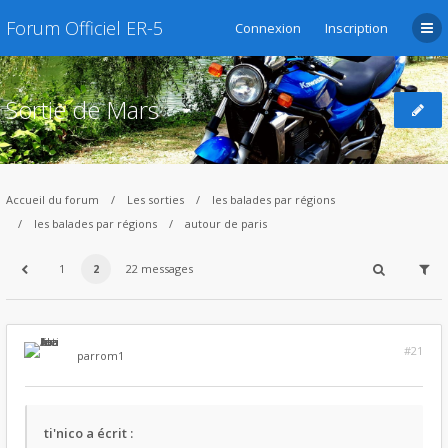
Forum Officiel ER-5
Connexion
Inscription
Sortie de Mars
Accueil du forum
Les sorties
les balades par régions
les balades par régions
autour de paris
1
2
22 messages
#21
par
rom1
ti'nico a écrit :