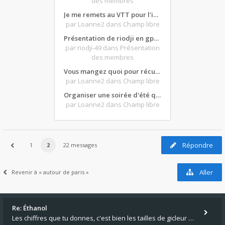
des membres
Je me remets au VTT pour l'intersaison, version électrique
par Loanne2
dans Champ libre
Présentation de riodji en gpz500
par riodji-49
dans Présentation
des membres
Vous mangez quoi pour récupérer après une grosse journée de moto ?
par Loanne2
dans Champ libre
Organiser une soirée d'été qui claque : vos bons plans matos ?
par Loanne2
dans Champ libre
Répondre
1
2
22 messages
Aller
Revenir à « autour de paris »
Re: Éthanol
Les chiffres que tu donnes, c'est bien les tailles de gicleur ? Par contre tes "-2 tours" à quoi correspondent t'ils ?