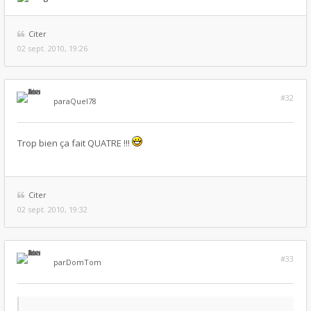
Citer
02 sept. 2010, 19:26
#32
par
aQuel78
Trop bien ça fait QUATRE !!!
Citer
02 sept. 2010, 19:32
#33
par
DomTom