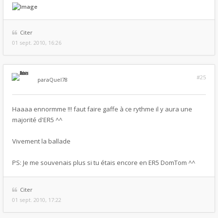
Citer
01 sept. 2010, 16:26
#25
par
aQuel78
Haaaa ennormme !!! faut faire gaffe à ce rythme il y aura une
majorité d'ER5 ^^
Vivement la ballade
PS: Je me souvenais plus si tu étais encore en ER5 DomTom ^^
Citer
01 sept. 2010, 17:22