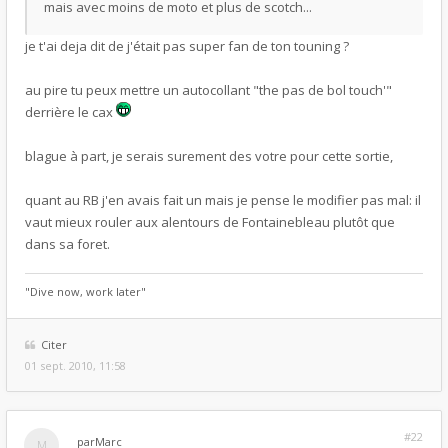
mais avec moins de moto et plus de scotch...
je t'ai deja dit de j'était pas super fan de ton touning ?
au pire tu peux mettre un autocollant "the pas de bol touch'"
derrière le cax
blague à part, je serais surement des votre pour cette sortie,
quant au RB j'en avais fait un mais je pense le modifier pas mal: il
vaut mieux rouler aux alentours de Fontainebleau plutôt que
dans sa foret.
"Dive now, work later"
Citer
01 sept. 2010, 11:58
#22
par
Marc