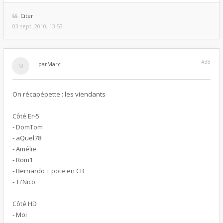
Citer
03 sept. 2010, 13:53
#38
par
Marc
On récapépette : les viendants
Côté Er-5
- DomTom
- aQuel78
- Amélie
- Rom1
- Bernardo + pote en CB
- Ti'Nico
Côté HD
- Moi