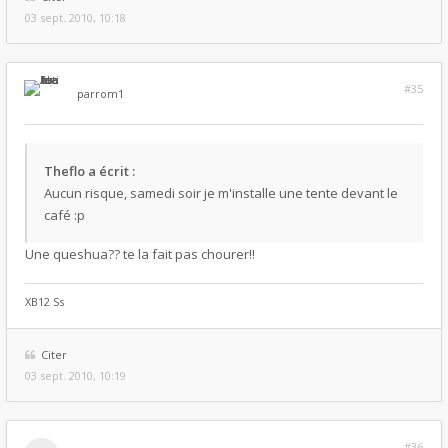
03 sept. 2010, 10:18
#35
par
rom1
Theflo a écrit :
Aucun risque, samedi soir je m'installe une tente devant le
café :p
Une queshua?? te la fait pas chourer!!
XB12 Ss
Citer
03 sept. 2010, 10:19
#36