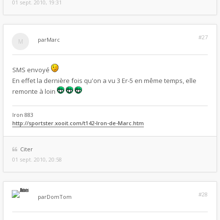
01 sept. 2010, 19:31
#27
par
Marc
SMS envoyé
En effet la dernière fois qu'on a vu 3 Er-5 en même temps, elle
remonte à loin
Iron 883
http://sportster.xooit.com/t142-Iron-de-Marc.htm
Citer
01 sept. 2010, 20:58
#28
par
DomTom