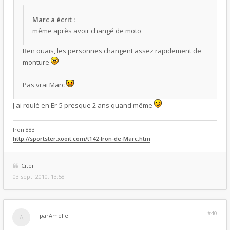
Marc a écrit :
même après avoir changé de moto
Ben ouais, les personnes changent assez rapidement de
monture
Pas vrai Marc
J'ai roulé en Er-5 presque 2 ans quand même
Iron 883
http://sportster.xooit.com/t142-Iron-de-Marc.htm
Citer
03 sept. 2010, 13:58
#40
par
Amélie