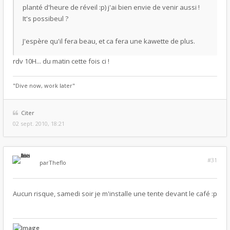
planté d'heure de réveil :p) j'ai bien envie de venir aussi !
It's possibeul ?
J'espère qu'il fera beau, et ca fera une kawette de plus.
rdv 10H... du matin cette fois ci !
"Dive now, work later"
Citer
02 sept. 2010, 18:21
#31
par
Theflo
Aucun risque, samedi soir je m'installe une tente devant le café :p