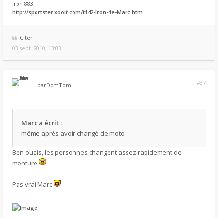
Iron 883
http://sportster.xooit.com/t142-Iron-de-Marc.htm
Citer
03 sept. 2010, 13:03
#37
par
DomTom
Marc a écrit :
même après avoir changé de moto
Ben ouais, les personnes changent assez rapidement de
monture
Pas vrai Marc