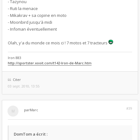
- Tazynou
- Ruti la menace
- Mikakrav + sa copine en moto
- Moonbird jusqu'à midi
- Infoman éventuellement
Olah, y'a du monde ce mois ci ! 7 motos et 7 tracteurs
Iron 883
http://sportster.xooit.com/t142-Iron-de-Marc.htm
Citer
03 sept. 2010, 13:55
#39
par
Marc
DomTom a écrit :