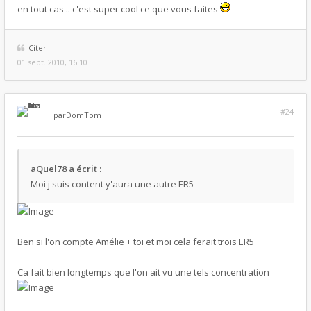
en tout cas .. c'est super cool ce que vous faites
Citer
01 sept. 2010, 16:10
#24
par
DomTom
aQuel78 a écrit :
Moi j'suis content y'aura une autre ER5
Ben si l'on compte Amélie + toi et moi cela ferait trois ER5
Ca fait bien longtemps que l'on ait vu une tels concentration