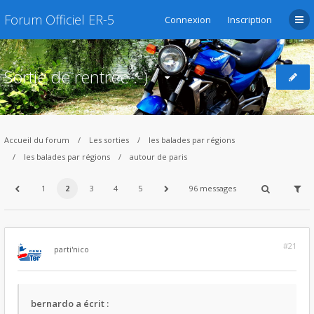
Forum Officiel ER-5
Connexion
Inscription
Sortie de rentrée :-)
Accueil du forum
Les sorties
les balades par régions
les balades par régions
autour de paris
1
2
3
4
5
96 messages
#21
par
ti'nico
bernardo a écrit :