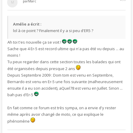
par
Marc
Amélie a écrit :
lol à ce point ? Finalement il y a si peu d'ER5 ?
Ah toi t'es nouvelle ça se voit !
Sache que 4 Er-5 est record ultime qui n'a pas été vu depuis ... au
moins !
Tu peux regarder dans cette section toutes les balades qui ont
été organisées depuis presque 2 ans
Depuis Septembre 2009 : Dom tom est venu en Septembre,
Bernardo est venu en Er-5 une fois suivante (malheureusement
ensuite il a eu son accident), aQuel78 est venu en Juillet. Sinon ...
bah pas d'Er-5
En fait comme ce forum est très sympa, on a envie d'y rester
même après avoir changé de moto, ce qui explique le
phénomène