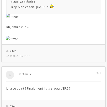
aQuel78 a écrit :
Trop bien ça fait QUATRE !!!
Du jamais vue...
Citer
02 sept. 2010, 21:14
#34
par
Amélie
lol à ce point ? Finalement il y a si peu d'ER5 ?
Citer