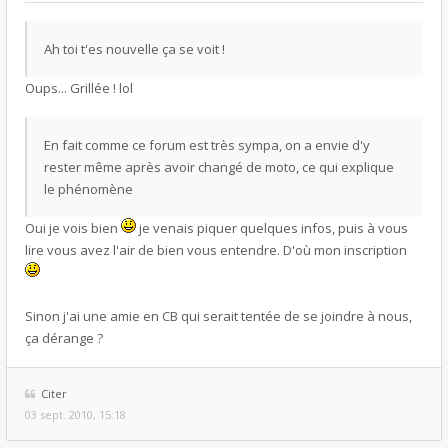
Ah toi t'es nouvelle ça se voit !
Oups... Grillée ! lol
En fait comme ce forum est très sympa, on a envie d'y
rester même après avoir changé de moto, ce qui explique
le phénomène
Oui je vois bien
je venais piquer quelques infos, puis à vous
lire vous avez l'air de bien vous entendre. D'où mon inscription
Sinon j'ai une amie en CB qui serait tentée de se joindre à nous,
ça dérange ?
Citer
03 sept. 2010, 15:18