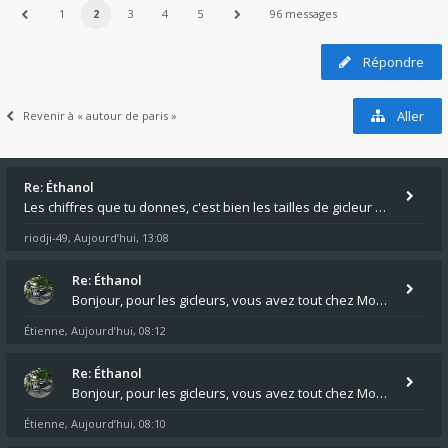
1
2
3
4
5
96 messages
Répondre
Aller
Revenir à « autour de paris »
Re: Éthanol
Les chiffres que tu donnes, c'est bien les tailles de gicleur ? Par contre tes "-2 tours" à quoi correspondent t'ils ?
riodji-49
Aujourd’hui, 13:08
,
Re: Éthanol
Bonjour, pour les gicleurs, vous avez tout chez Motokristen à Bar sur Aube. https://www.motokristen.fr/ On peut aussi
Étienne
Aujourd’hui, 08:12
,
Re: Éthanol
Bonjour, pour les gicleurs, vous avez tout chez Motokristen à Bar sur Aube. https://www.motokristen.fr/produits/4946-l
Étienne
Aujourd’hui, 08:10
,