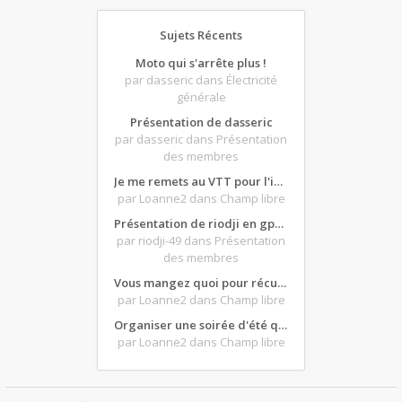
Sujets Récents
Moto qui s'arrête plus !
par dasseric
dans Électricité
générale
Présentation de dasseric
par dasseric
dans Présentation
des membres
Je me remets au VTT pour l'intersaison, version électrique
par Loanne2
dans Champ libre
Présentation de riodji en gpz500
par riodji-49
dans Présentation
des membres
Vous mangez quoi pour récupérer après une grosse journée de moto ?
par Loanne2
dans Champ libre
Organiser une soirée d'été qui claque : vos bons plans matos ?
par Loanne2
dans Champ libre