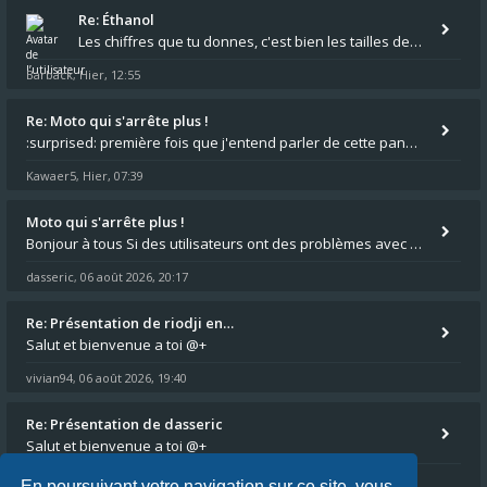
Re: Éthanol
Les chiffres que tu donnes, c'est bien les tailles de gicleur ? Par contre tes "-2 tours" à quoi correspondent t'ils ?
Barback
Hier, 12:55
,
Re: Moto qui s'arrête plus !
:surprised: première fois que j'entend parler de cette panne ,ta moto aurait été maraboutée? :pretre:
Kawaer5
Hier, 07:39
,
Moto qui s'arrête plus !
Bonjour à tous Si des utilisateurs ont des problèmes avec leur moto qui démarre plus, la mienne ne coupe plus :?: - Je
dasseric
06 août 2026, 20:17
,
Re: Présentation de riodji en…
Salut et bienvenue a toi @+
vivian94
06 août 2026, 19:40
,
Re: Présentation de dasseric
Salut et bienvenue a toi @+
vivian94
06 août 2026, 19:40
,
En poursuivant votre navigation sur ce site, vous