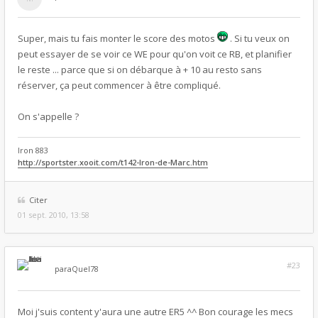
Super, mais tu fais monter le score des motos
. Si tu veux on
peut essayer de se voir ce WE pour qu'on voit ce RB, et planifier
le reste ... parce que si on débarque à + 10 au resto sans
réserver, ça peut commencer à être compliqué.
On s'appelle ?
Iron 883
http://sportster.xooit.com/t142-Iron-de-Marc.htm
Citer
01 sept. 2010, 13:58
#23
par
aQuel78
Moi j'suis content y'aura une autre ER5 ^^ Bon courage les mecs