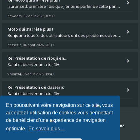
Re: Moto qui s'arrête plus !
:surprised: première fois que j'entend parler de cette panne ,ta moto aurait été maraboutée? :pretre:
Kawaer5
07 août 2026, 07:39
,
Moto qui s'arrête plus !
Bonjour à tous Si des utilisateurs ont des problèmes avec leur moto qui démarre plus, la mienne ne coupe plus :?: - Je
dasseric
06 août 2026, 20:17
,
Re: Présentation de riodji en…
Salut et bienvenue a toi @+
vivian94
06 août 2026, 19:40
,
Re: Présentation de dasseric
Salut et bienvenue a toi @+
vivian94
06 août 2026, 19:40
,
En poursuivant votre navigation sur ce site, vous
acceptez l’utilisation de cookies vous permettant
de bénéficier d’une expérience de navigation
Accueil du forum
FAQ
Nous contacter
Confidentialité
optimale.
En savoir plus…
Conditions