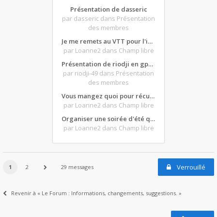
Présentation de dasseric
par dasseric
dans Présentation
des membres
Je me remets au VTT pour l'intersaison, version électrique
par Loanne2
dans Champ libre
Présentation de riodji en gpz500
par riodji-49
dans Présentation
des membres
Vous mangez quoi pour récupérer après une grosse journée de moto ?
par Loanne2
dans Champ libre
Organiser une soirée d'été qui claque : vos bons plans matos ?
par Loanne2
dans Champ libre
Verrouillé
1
2
29 messages
Revenir à « Le Forum : Informations, changements, suggestions. »