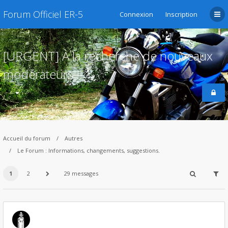
Forum Officiel ER-5
Connexion
Inscription
[URGENT] À la recherche de nouveaux
modérateurs !!
Accueil du forum
Autres
Le Forum : Informations, changements, suggestions.
1
2
29 messages