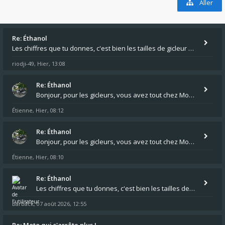
Aller
Re: Éthanol
Les chiffres que tu donnes, c'est bien les tailles de gicleur ? Par contre tes "-2 tours" à quoi correspondent t'ils ?
riodji-49
Hier, 13:08
,
Re: Éthanol
Bonjour, pour les gicleurs, vous avez tout chez Motokristen à Bar sur Aube. https://www.motokristen.fr/ On peut aussi
Étienne
Hier, 08:12
,
Re: Éthanol
Bonjour, pour les gicleurs, vous avez tout chez Motokristen à Bar sur Aube. https://www.motokristen.fr/produits/4946-l
Étienne
Hier, 08:10
,
Re: Éthanol
Les chiffres que tu donnes, c'est bien les tailles de gicleur ? Par contre tes "-2 tours" à quoi correspondent t'ils ?
Barback
07 août 2026, 12:55
,