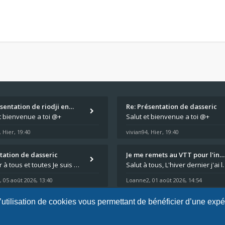
ésentation de riodji en…
Re: Présentation de dasseric
t bienvenue a toi @+
Salut et bienvenue a toi @+
Hier, 19:40
vivian94
Hier, 19:40
,
,
tation de dasseric
Je me remets au VTT pour l'in…
Bonjour à tous et toutes Je suis dans les Landes , la moto appartient à ma fille et je suis désigné pour faire l'entreti
Salut à tous, L'hiver dernier j'ai laissé l'ER-5 au g
05 août 2026, 13:40
Loanne2
01 août 2026, 14:54
,
,
l’utilisation de cookies vous permettant de bénéficier d’une exp