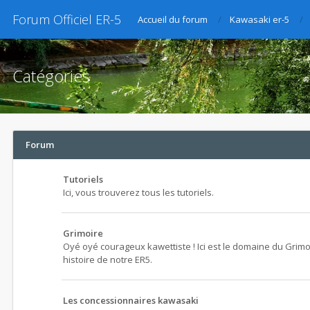
Forum Officiel ER-5
Accueil du forum
Kawasaki er-5
Catégories
Forum
Tutoriels
Ici, vous trouverez tous les tutoriels.
Grimoire
Oyé oyé courageux kawettiste ! Ici est le domaine du Grimo
histoire de notre ER5.
Les concessionnaires kawasaki