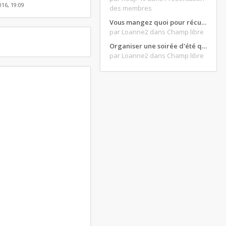
016, 19:09
des membres
Vous mangez quoi pour récupérer après une grosse journée de moto ?
par Loanne2
dans Champ libre
Organiser une soirée d'été qui claque : vos bons plans matos ?
par Loanne2
dans Champ libre