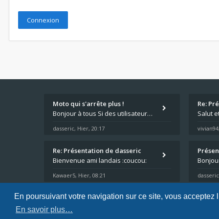
Moto qui s'arrête plus !
Re: Pr
Bonjour à tous Si des utilisateurs ont des problèmes avec leur moto qui démarre plus, la mienne ne coupe plus :?: - Je
Salut e
dasseric
Hier, 20:17
vivian94
,
Re: Présentation de dasseric
Présen
Bienvenue ami landais :coucou:
Kawaer5
Hier, 08:21
dasseric
,
En poursuivant votre navigation sur ce site, vous acceptez 
En savoir plus…
Accueil du forum
FAQ
Nous contacter
Confidentialité
Conditions