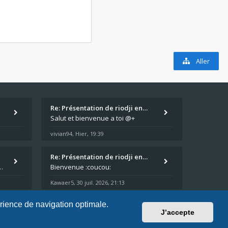
Aller
Re: Présentation de riodji en…
Salut et bienvenue a toi @+
vivian94
Hier, 19:39
,
Re: Présentation de riodji en…
arage plus souvent que je veux bien l'admettre, et le médecin m'a
Bienvenue :coucou:
Kawaer5
30 juil. 2026, 21:13
,
érience de navigation optimale.
J’accepte
Nous sommes le 07 août 2026, 00:16
Fuseau horaire sur
UTC+02:00