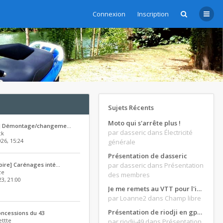
Connexion
Inscription
Sujets Récents
Moto qui s'arrête plus !
o] Démontage/changeme…
par dasseric
dans Électricité
ck
026, 15:24
générale
Présentation de dasseric
oire] Carénages inté…
par dasseric
dans Présentation
ze
des membres
3, 21:00
Je me remets au VTT pour l'intersaison, version électrique
par Loanne2
dans Champ libre
Présentation de riodji en gpz500
oncessions du 43
ttte
par riodji-49
dans Présentation