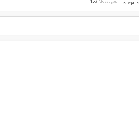
153
Messages
09 sept. 2