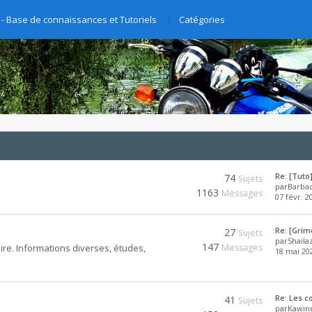
- Base de connaissances et Tutoriels
Catégories
Re: [Tut
74
Sujets
par
Barba
1163
Messages
07 févr. 2
Re: [Grim
27
Sujets
par
Shaila
147
ire. Informations diverses, études,
Messages
18 mai 202
Re: Les c
41
Sujets
par
Kawine