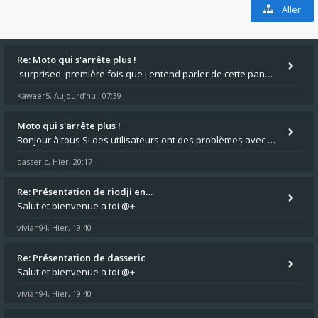
Aller
Re: Moto qui s'arrête plus !
:surprised: première fois que j'entend parler de cette panne ,ta moto aurait été maraboutée? :pretre:
Kawaer5
Aujourd’hui, 07:39
,
Moto qui s'arrête plus !
Bonjour à tous Si des utilisateurs ont des problèmes avec leur moto qui démarre plus, la mienne ne coupe plus :?: - Je
dasseric
Hier, 20:17
,
Re: Présentation de riodji en…
Salut et bienvenue a toi @+
vivian94
Hier, 19:40
,
Re: Présentation de dasseric
Salut et bienvenue a toi @+
vivian94
Hier, 19:40
,