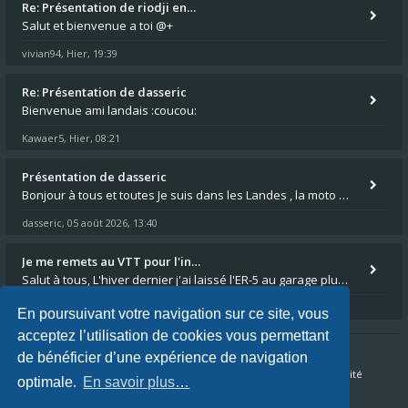
Re: Présentation de riodji en…
Salut et bienvenue a toi @+
vivian94
Hier, 19:39
,
Re: Présentation de dasseric
Bienvenue ami landais :coucou:
Kawaer5
Hier, 08:21
,
Présentation de dasseric
Bonjour à tous et toutes Je suis dans les Landes , la moto appartient à ma fille et je suis désigné pour faire l'entreti
dasseric
05 août 2026, 13:40
,
Je me remets au VTT pour l'in…
Salut à tous, L'hiver dernier j'ai laissé l'ER-5 au garage plus souvent que je veux bien l'admettre, et le médecin m'a
Loanne2
01 août 2026, 14:54
,
En poursuivant votre navigation sur ce site, vous
acceptez l’utilisation de cookies vous permettant
de bénéficier d’une expérience de navigation
Accueil du forum
FAQ
Nous contacter
Confidentialité
optimale.
En savoir plus…
Conditions