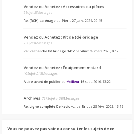
Vendez ou Achetez : Accessoires ou pièces
2Sujets5Messages
Re: [RCH] carénage
par
Pieric
27 janv. 2024, 09:45
Vendez ou Achetez : Kit de (dé)bridage
2Sujets6Messages
Re: Recherche kit bridage 34CV
par
Alinx
18 mars 2023, 07:25
Vendez ou Achetez : Équipement motard
40Sujets248Messages
A Lire avant de publier
par
Veilleur
16 sept. 2016, 13:22
Archives
727Sujets4588Messages
Re: Ligne complète Delkevic +…
par
Rrioba
25 févr. 2023, 13:16
Vous ne pouvez pas voir ou consulter les sujets de ce