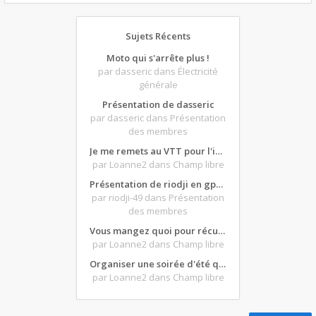
Sujets Récents
Moto qui s'arrête plus !
par dasseric
dans Électricité
générale
Présentation de dasseric
par dasseric
dans Présentation
des membres
Je me remets au VTT pour l'intersaison, version électrique
par Loanne2
dans Champ libre
Présentation de riodji en gpz500
par riodji-49
dans Présentation
des membres
Vous mangez quoi pour récupérer après une grosse journée de moto ?
par Loanne2
dans Champ libre
Organiser une soirée d'été qui claque : vos bons plans matos ?
par Loanne2
dans Champ libre