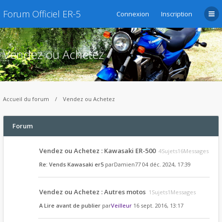
Forum Officiel ER-5
Connexion
Inscription
Vendez ou Achetez
Accueil du forum
Vendez ou Achetez
Forum
Vendez ou Achetez : Kawasaki ER-500
4Sujets16Messages
Re: Vends Kawasaki er5
par
Damien77
04 déc. 2024, 17:39
Vendez ou Achetez : Autres motos
1Sujets1Messages
A Lire avant de publier
par
Veilleur
16 sept. 2016, 13:17