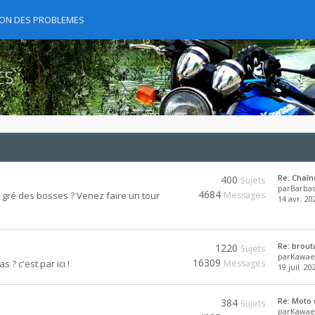
TION DES PROBLEMES
ES
Re: Chaîn
400
Sujets
par
Barba
4684
 gré des bosses ? Venez faire un tour
Messages
14 avr. 20
Re: brout
1220
Sujets
par
Kawae
16309
? c'est par ici !
Messages
19 juil. 20
Re: Moto q
384
Sujets
par
Kawae