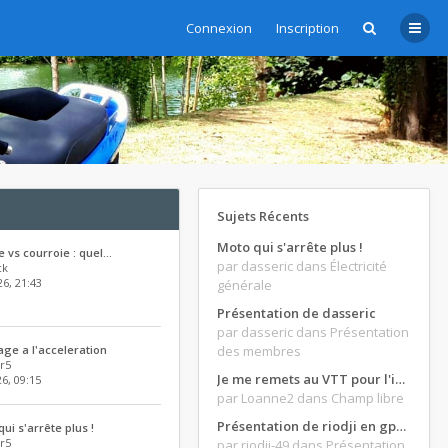
Connexion
Inscription
Sujets Récents
Moto qui s'arrête plus !
e vs courroie : quel…
par dasseric
dans Électricité
ck
26, 21:43
générale
Présentation de dasseric
par dasseric
dans Présentation
age a l'acceleration
des membres
r5
Je me remets au VTT pour l'intersaison, version électrique
26, 09:15
par Loanne2
dans Champ libre
Présentation de riodji en gpz500
ui s'arrête plus !
r5
par riodji-49
dans Présentation