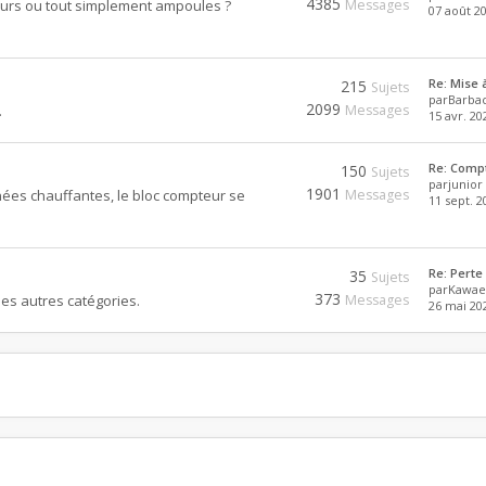
4385
teurs ou tout simplement ampoules ?
Messages
07 août 20
Re: Mise
215
Sujets
par
Barba
2099
.
Messages
15 avr. 20
Re: Comp
150
Sujets
par
junior
1901
nées chauffantes, le bloc compteur se
Messages
11 sept. 2
Re: Perte
35
Sujets
par
Kawae
373
es autres catégories.
Messages
26 mai 202