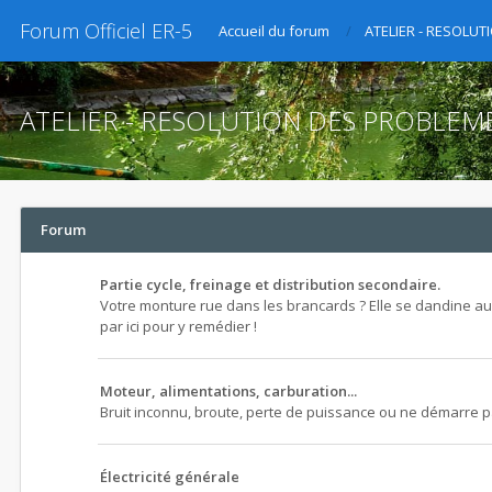
Forum Officiel ER-5
Accueil du forum
ATELIER - RESOLU
ATELIER - RESOLUTION DES PROBLEM
Forum
Partie cycle, freinage et distribution secondaire.
Votre monture rue dans les brancards ? Elle se dandine au
par ici pour y remédier !
Moteur, alimentations, carburation...
Bruit inconnu, broute, perte de puissance ou ne démarre pas 
Électricité générale