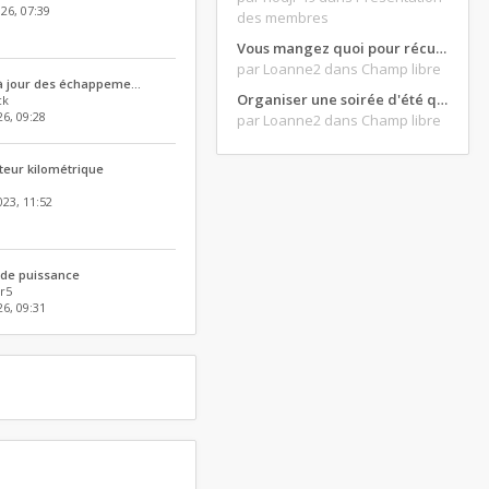
26, 07:39
des membres
Vous mangez quoi pour récupérer après une grosse journée de moto ?
par Loanne2
dans Champ libre
 à jour des échappeme…
Organiser une soirée d'été qui claque : vos bons plans matos ?
ck
26, 09:28
par Loanne2
dans Champ libre
teur kilométrique
023, 11:52
 de puissance
r5
6, 09:31