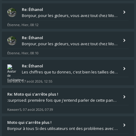
Re: Éthanol
Bonjour, pour les gicleurs, vous avez tout chez Motokristen à Bar sur Aube. https://www.motokristen.fr/ On peut aussi
Étienne
Hier, 08:12
,
Re: Éthanol
Bonjour, pour les gicleurs, vous avez tout chez Motokristen à Bar sur Aube. https://www.motokristen.fr/produits/4946-l
Étienne
Hier, 08:10
,
Re: Éthanol
Les chiffres que tu donnes, c'est bien les tailles de gicleur ? Par contre tes "-2 tours" à quoi correspondent t'ils ?
Barback
07 août 2026, 12:55
,
Re: Moto qui s'arrête plus !
:surprised: première fois que j'entend parler de cette panne ,ta moto aurait été maraboutée? :pretre:
Kawaer5
07 août 2026, 07:39
,
Moto qui s'arrête plus !
Bonjour à tous Si des utilisateurs ont des problèmes avec leur moto qui démarre plus, la mienne ne coupe plus :?: - Je