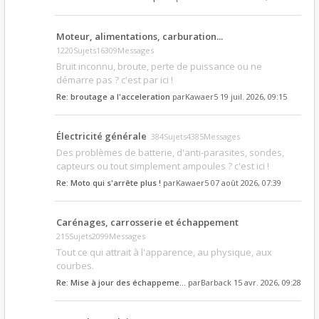
Moteur, alimentations, carburation...
1220Sujets16309Messages
Bruit inconnu, broute, perte de puissance ou ne
démarre pas ? c'est par ici !
Re: broutage a l'acceleration
par
Kawaer5
19 juil. 2026, 09:15
Électricité générale
384Sujets4385Messages
Des problèmes de batterie, d'anti-parasites, sondes,
capteurs ou tout simplement ampoules ? c'est ici !
Re: Moto qui s'arrête plus !
par
Kawaer5
07 août 2026, 07:39
Carénages, carrosserie et échappement
215Sujets2099Messages
Tout ce qui attrait à l'apparence, au physique, aux
courbes.
Re: Mise à jour des échappeme…
par
Barback
15 avr. 2026, 09:28