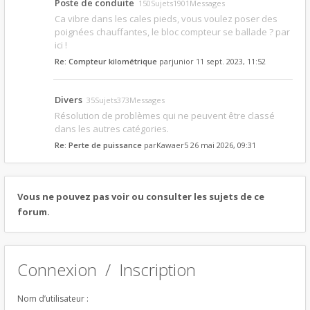
Poste de conduite
150Sujets1901Messages
Ca vibre dans les cales pieds, vous voulez poser des
poignées chauffantes, le bloc compteur se ballade ? par
ici !
Re: Compteur kilométrique
par
junior
11 sept. 2023, 11:52
Divers
35Sujets373Messages
Résolution de problèmes qui ne peuvent être classé
dans les autres catégories.
Re: Perte de puissance
par
Kawaer5
26 mai 2026, 09:31
Vous ne pouvez pas voir ou consulter les sujets de ce
forum.
Connexion
/
Inscription
Nom d’utilisateur :