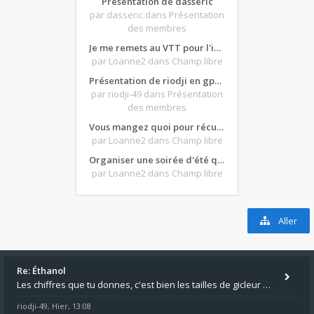
Présentation de dasseric
par dasseric
dans Présentation
des membres
Je me remets au VTT pour l'intersaison, version électrique
par Loanne2
dans Champ libre
Présentation de riodji en gpz500
par riodji-49
dans Présentation
des membres
Vous mangez quoi pour récupérer après une grosse journée de moto ?
par Loanne2
dans Champ libre
Organiser une soirée d'été qui claque : vos bons plans matos ?
par Loanne2
dans Champ libre
Aller
Re: Éthanol
Les chiffres que tu donnes, c'est bien les tailles de gicleur ? Par contre tes "-2 tours" à quoi correspondent t'ils ?
riodji-49
Hier, 13:08
,