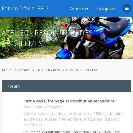
Forum Officiel ER-5
Connexion
Inscription
ATELIER - RESOLUTION DES
PROBLEMES
Accueil du forum
ATELIER - RESOLUTION DES PROBLEMES
Forum
Partie cycle, freinage et distribution secondaire.
400Sujets4684Messages
Votre monture rue dans les brancards ? Elle se dandine
au gré des bosses ? Venez faire un tour par ici pour y
remédier !
Re: Chaîne vs courroie : quel…
par
Barback
14 avr. 2026, 21:43