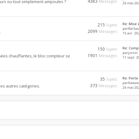
4383
teurs ou tout simplement ampoules ?
Messages
26 mai 202
Re: Mise
215
Sujets
par
Barba
2099
.
Messages
15 avr. 20
Re: Comp
150
Sujets
par
junior
1901
nées chauffantes, le bloc compteur se
Messages
11 sept. 2
Re: Perte
35
Sujets
par
Kawae
373
es autres catégories.
Messages
26 mai 202