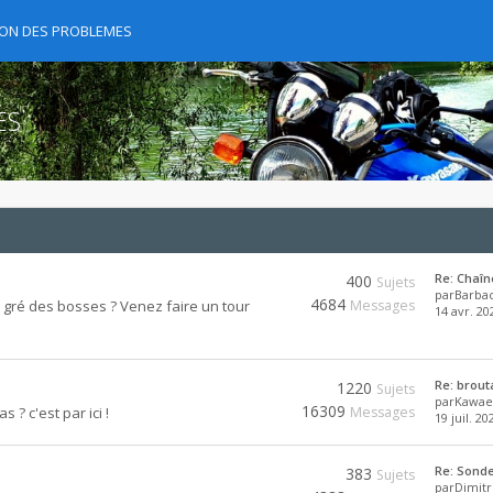
TION DES PROBLEMES
ES
Re: Chaîn
400
Sujets
par
Barba
4684
 gré des bosses ? Venez faire un tour
Messages
14 avr. 20
Re: brout
1220
Sujets
par
Kawae
16309
? c'est par ici !
Messages
19 juil. 20
Re: Sond
383
Sujets
par
Dimit