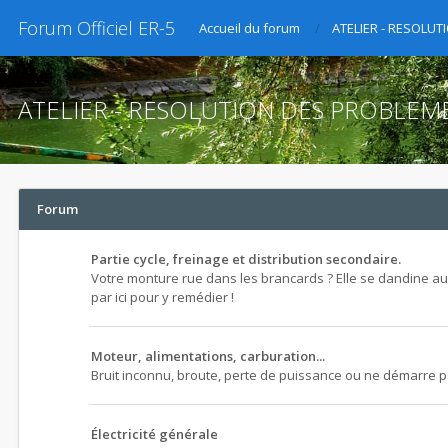
Forum Officiel ER-5
Accueil du forum
ATELIER - RESOLU
ATELIER - RESOLUTION DES PROBLEM
Forum
Partie cycle, freinage et distribution secondaire.
Votre monture rue dans les brancards ? Elle se dandine au
par ici pour y remédier !
Moteur, alimentations, carburation...
Bruit inconnu, broute, perte de puissance ou ne démarre pas 
Électricité générale