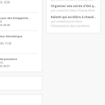
5, 15:39
Organiser une soirée d'été qui claque : vos bons plans matos ?
par Loanne2
dans Champ libre
Ralenti qui accélère à chaud et ne redescend pas...
 à jour des échappeme…
par emiliebourel
dans
ck
26, 09:28
Présentation des membres
teur kilométrique
023, 11:52
 de puissance
r5
6, 09:31