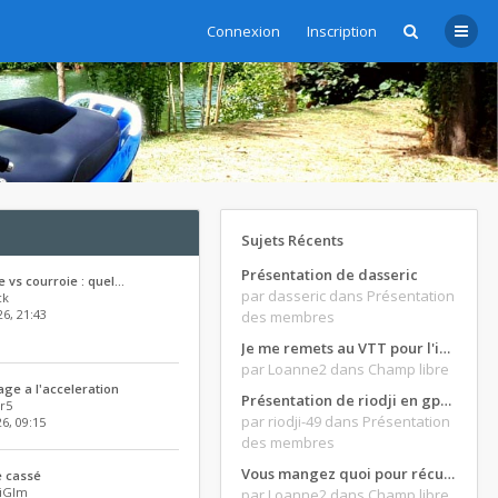
Connexion
Inscription
Sujets Récents
Présentation de dasseric
e vs courroie : quel…
par dasseric
dans Présentation
ck
26, 21:43
des membres
Je me remets au VTT pour l'intersaison, version électrique
par Loanne2
dans Champ libre
age a l'acceleration
Présentation de riodji en gpz500
r5
par riodji-49
dans Présentation
26, 09:15
des membres
Vous mangez quoi pour récupérer après une grosse journée de moto ?
e cassé
riGlm_
par Loanne2
dans Champ libre