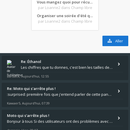
Vous mangez quoi pour récupérer après une grosse journée de moto ?
par Loanne2
dans Champ libre
Organiser une soirée d'été qui claque : vos bons plans matos ?
par Loanne2
dans Champ libre
Aller
Re: Éthanol
Les chiffres que tu donnes, c'est bien les tailles de gicleur ? Par contre tes "-2 tours" à quoi correspondent t'ils ?
Barback
Aujourd’hui, 12:55
,
Re: Moto qui s'arrête plus !
:surprised: première fois que j'entend parler de cette panne ,ta moto aurait été maraboutée? :pretre:
Kawaer5
Aujourd’hui, 07:39
,
Moto qui s'arrête plus !
Bonjour à tous Si des utilisateurs ont des problèmes avec leur moto qui démarre plus, la mienne ne coupe plus :?: - Je