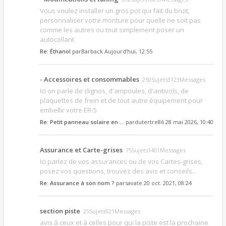
Vous voulez installer un gros pot qui fait du bruit,
personnaliser votre monture pour quelle ne soit pas
comme les autres ou tout simplement poser un
autocollant
Re: Éthanol
par
Barback
Aujourd’hui, 12:55
- Accessoires et consommables
250Sujets3123Messages
Ici on parle de clignos, d'ampoules, d'antivols, de
plaquettes de frein et de tout autre équipement pour
embellir votre ER-5
Re: Petit panneau solaire en …
par
dutertre86
28 mai 2026, 10:40
Assurance et Carte-grises
75Sujets1401Messages
Ici parlez de vos assurances ou de vos Cartes-grises,
posez vos questions, trouvez des avis et conseils...
Re: Assurance à son nom ?
par
savate
20 oct. 2021, 08:24
section piste
25Sujets921Messages
avis à ceux et à celles pour qui la piste est la prochaine