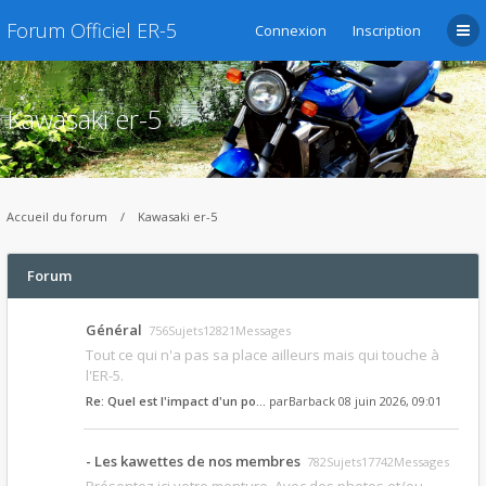
Forum Officiel ER-5
Connexion
Inscription
Kawasaki er-5
Accueil du forum
Kawasaki er-5
Forum
Général
756Sujets12821Messages
Tout ce qui n'a pas sa place ailleurs mais qui touche à
l'ER-5.
Re: Quel est l'impact d'un po…
par
Barback
08 juin 2026, 09:01
- Les kawettes de nos membres
782Sujets17742Messages