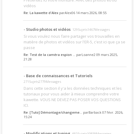
Présentez ici votre monture. Avec des photos et/ou
vidéos
Re: La kawette d'Alex
par
Alex06
14 mars 2026, 08:55
- Studio photos et vidéos
129Sujets1467Messages
Si vous voulez nous faire partager vos trouvailles en
matière de photos et vidéos sur l'ER-5, c'est ici que ça se
passe
Re: Test de la caméra espion …
par
Loanne2
09 mars 2025,
21:28
- Base de connaissances et Tutoriels
271Sujets2779Messages
Dans cette section il y'a les données techniques et les
tutoriaux pour vous aider à mieux comprendre votre
kawette. VOUS NE DEVEZ PAS POSER VOS QUESTIONS
ICI.
Re: [Tuto] Démontage/changeme…
par
Barback
07 févr. 2026,
15:24
- Modifications et tuning
692Sujets10859Messages