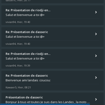
dasseric
Hier, 20:17
,
Re: Présentation de riodji en…
Salut et bienvenue a toi @+
vivian94
Hier, 19:40
,
Re: Présentation de dasseric
Salut et bienvenue a toi @+
vivian94
Hier, 19:40
,
Re: Présentation de riodji en…
Salut et bienvenue a toi @+
vivian94
Hier, 19:39
,
Re: Présentation de dasseric
Bienvenue ami landais :coucou:
Kawaer5
Hier, 08:21
,
Présentation de dasseric
Bonjour à tous et toutes Je suis dans les Landes , la moto appartient à ma fille et je suis désigné pour faire l'entreti