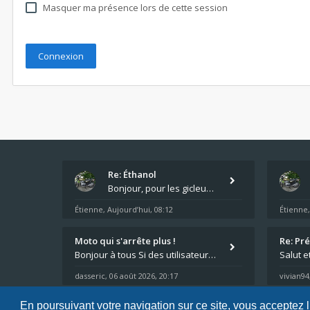
Masquer ma présence lors de cette session
Re: Éthanol
Bonjour, pour les gicleurs, vous avez tout chez Motokristen à Bar sur Aube. https://www.motokristen.fr/ On peut aussi
Étienne
Aujourd’hui, 08:12
Étienne
,
Moto qui s'arrête plus !
Re: Pr
Bonjour à tous Si des utilisateurs ont des problèmes avec leur moto qui démarre plus, la mienne ne coupe plus :?: - Je
Salut e
dasseric
06 août 2026, 20:17
vivian94
,
En poursuivant votre navigation sur ce site, vous acceptez 