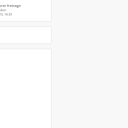
orer freinage
dun
25, 16:33