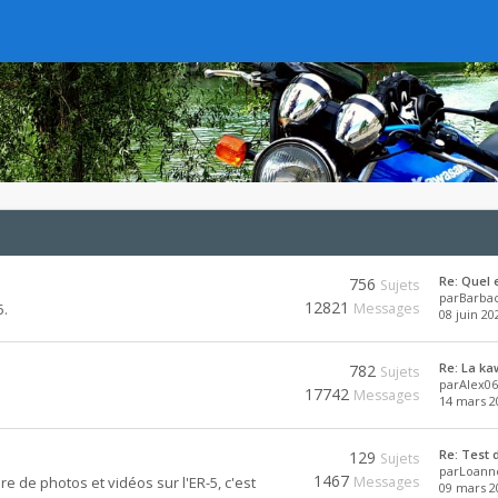
Re: Quel 
756
Sujets
par
Barba
12821
5.
Messages
08 juin 20
Re: La ka
782
Sujets
par
Alex06
17742
Messages
14 mars 2
Re: Test 
129
Sujets
par
Loann
1467
e de photos et vidéos sur l'ER-5, c'est
Messages
09 mars 2