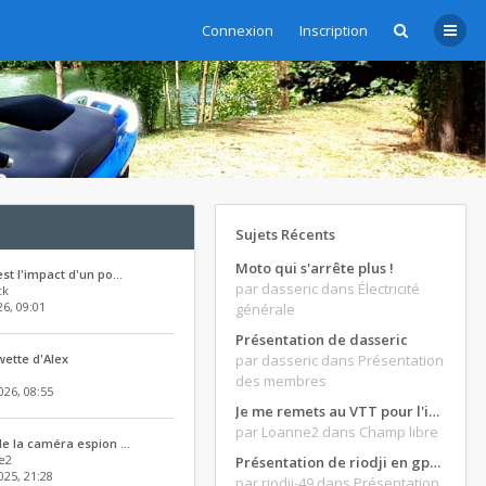
Connexion
Inscription
Sujets Récents
Moto qui s'arrête plus !
est l'impact d'un po…
par dasseric
dans Électricité
ck
26, 09:01
générale
Présentation de dasseric
wette d'Alex
par dasseric
dans Présentation
des membres
026, 08:55
Je me remets au VTT pour l'intersaison, version électrique
par Loanne2
dans Champ libre
de la caméra espion …
e2
Présentation de riodji en gpz500
025, 21:28
par riodji-49
dans Présentation