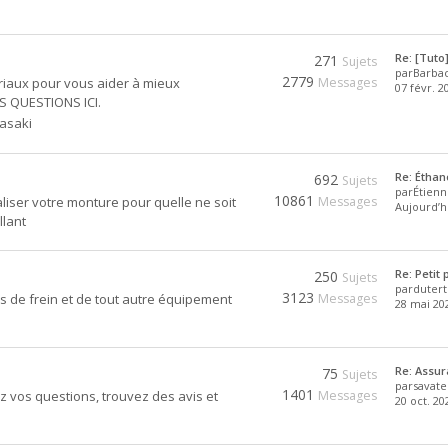
Re: [Tut
271
Sujets
par
Barba
2779
oriaux pour vous aider à mieux
Messages
07 févr. 2
 QUESTIONS ICI.
asaki
Re: Éthan
692
Sujets
par
Étien
10861
aliser votre monture pour quelle ne soit
Messages
Aujourd’hu
llant
Re: Petit
250
Sujets
par
dutert
3123
es de frein et de tout autre équipement
Messages
28 mai 202
Re: Assu
75
Sujets
par
savate
1401
z vos questions, trouvez des avis et
Messages
20 oct. 20