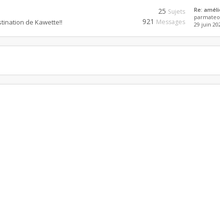
Re: améli
25
Sujets
par
mateo
921
stination de Kawette!!
Messages
29 juin 20