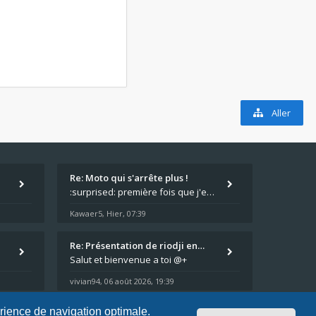
Aller
Re: Moto qui s'arrête plus !
ent t'ils ?
:surprised: première fois que j'entend parler de cette panne ,ta moto aurait été maraboutée? :pretre:
Kawaer5
Hier, 07:39
,
Re: Présentation de riodji en…
Salut et bienvenue a toi @+
vivian94
06 août 2026, 19:39
,
érience de navigation optimale.