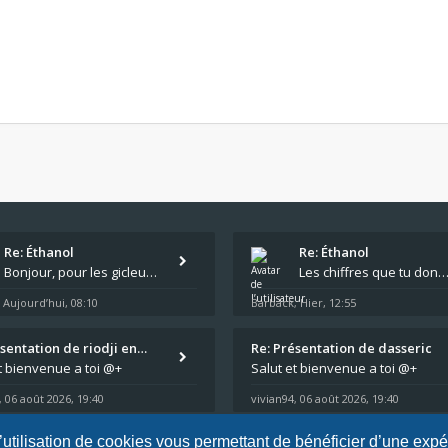
Re: Éthanol
Re: Éthanol
Bonjour, pour les gicleurs, vous avez tout chez Motokristen à Bar sur Aube. https://www.motokristen.fr/produits/4946-l
Les chiffres que tu donnes, c'est bien les tailles de gicleur ? Par contre tes "-2 tours" à quoi correspond
Aujourd’hui, 08:10
Barback
Hier, 12:55
,
,
ésentation de riodji en…
Re: Présentation de dasseric
t bienvenue a toi @+
Salut et bienvenue a toi @+
06 août 2026, 19:40
vivian94
06 août 2026, 19:40
,
,
l’utilisation de cookies vous permettant de bénéficier d’une exp