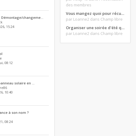
des membres
Vous mangez quoi pour récupérer après une grosse journée de moto ?
o] Démontage/changeme…
par Loanne2
dans Champ libre
ck
026, 15:24
Organiser une soirée d'été qui claque : vos bons plans matos ?
par Loanne2
dans Champ libre
ol
ne
i, 08:12
 panneau solaire en …
re86
6, 10:40
rance à son nom ?
21, 08:24