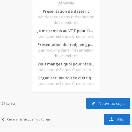
générale
Présentation de dasseric
par dasseric
dans Présentation
des membres
Je me remets au VTT pour l'intersaison, version électrique
par Loanne2
dans Champ libre
Présentation de riodji en gpz500
par riodji-49
dans Présentation
des membres
Vous mangez quoi pour récupérer après une grosse journée de moto ?
par Loanne2
dans Champ libre
Organiser une soirée d'été qui claque : vos bons plans matos ?
par Loanne2
dans Champ libre
Nouveau sujet
27 sujets
Aller
Revenir à l’accueil du forum