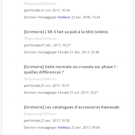
5Réponses4551Vues
par
Féodal
,31 oct. 2017, 10:54
Dernier messagepar
Veilleur
23 avr. 2018, 15:24
[Grimoire] L'ER-5 fait sa pub à la télé (vidéo).
7Réponses2921Vues
par
Féodal
,07 déc. 2017, 10:27
Dernier messagepar
Féodal
21 déc. 2017, 22:46
[Grimoire] Selle normale ou creusée sur phase 1 :
quelles différences ?
0Réponses3554Vues
par
Féodal
,31 oct. 2017, 10:21
Dernier messagepar
Féodal
31 oct. 2017, 10:21
[Grimoire] Les catalogues d'accessoires Kawasaki.
3Réponses2761Vues
par
Féodal
,21 avr. 2017, 10:53
Dernier messagepar
Veilleur
22 avr. 2017, 09:06