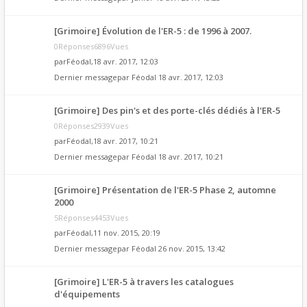
[Grimoire] Évolution de l'ER-5 : de 1996 à 2007.
0Réponses6896Vues
par
Féodal
,18 avr. 2017, 12:03
Dernier messagepar
Féodal
18 avr. 2017, 12:03
[Grimoire] Des pin's et des porte-clés dédiés à l'ER-5
0Réponses2939Vues
par
Féodal
,18 avr. 2017, 10:21
Dernier messagepar
Féodal
18 avr. 2017, 10:21
[Grimoire] Présentation de l'ER-5 Phase 2, automne
2000
5Réponses4453Vues
par
Féodal
,11 nov. 2015, 20:19
Dernier messagepar
Féodal
26 nov. 2015, 13:42
[Grimoire] L'ER-5 à travers les catalogues
d'équipements