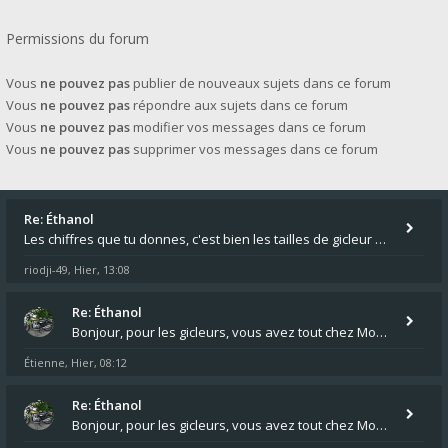
Permissions du forum
Vous
ne pouvez pas
publier de nouveaux sujets dans ce forum
Vous
ne pouvez pas
répondre aux sujets dans ce forum
Vous
ne pouvez pas
modifier vos messages dans ce forum
Vous
ne pouvez pas
supprimer vos messages dans ce forum
Re: Éthanol
Les chiffres que tu donnes, c'est bien les tailles de gicleur ? Par contre tes "-2 tours" à quoi correspondent t'ils ?
riodji-49
Hier, 13:08
,
Re: Éthanol
Bonjour, pour les gicleurs, vous avez tout chez Motokristen à Bar sur Aube. https://www.motokristen.fr/ On peut aussi
Étienne
Hier, 08:12
,
Re: Éthanol
Bonjour, pour les gicleurs, vous avez tout chez Motokristen à Bar sur Aube. https://www.motokristen.fr/produits/4946-l