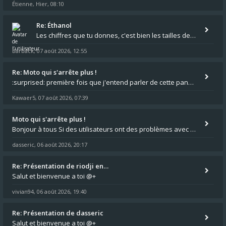
Étienne
Hier, 08:10
,
Re: Éthanol
Les chiffres que tu donnes, c'est bien les tailles de gicleur ? Par contre tes "-2 tours" à quoi correspondent t'ils ?
Barback
07 août 2026, 12:55
,
Re: Moto qui s'arrête plus !
:surprised: première fois que j'entend parler de cette panne ,ta moto aurait été maraboutée? :pretre:
Kawaer5
07 août 2026, 07:39
,
Moto qui s'arrête plus !
Bonjour à tous Si des utilisateurs ont des problèmes avec leur moto qui démarre plus, la mienne ne coupe plus :?: - Je
dasseric
06 août 2026, 20:17
,
Re: Présentation de riodji en…
Salut et bienvenue a toi @+
vivian94
06 août 2026, 19:40
,
Re: Présentation de dasseric
Salut et bienvenue a toi @+