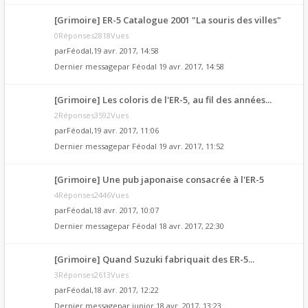
[Grimoire] ER-5 Catalogue 2001 "La souris des villes"
0Réponses2818Vues
par
Féodal
,19 avr. 2017, 14:58
Dernier messagepar
Féodal
19 avr. 2017, 14:58
[Grimoire] Les coloris de l'ER-5, au fil des années...
2Réponses3592Vues
par
Féodal
,19 avr. 2017, 11:06
Dernier messagepar
Féodal
19 avr. 2017, 11:52
[Grimoire] Une pub japonaise consacrée à l'ER-5
4Réponses2446Vues
par
Féodal
,18 avr. 2017, 10:07
Dernier messagepar
Féodal
18 avr. 2017, 22:30
[Grimoire] Quand Suzuki fabriquait des ER-5...
3Réponses2613Vues
par
Féodal
,18 avr. 2017, 12:22
Dernier messagepar
junior
18 avr. 2017, 13:23