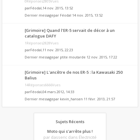
0Réponses2805Vues
par
Féodal
,14 nov. 2015, 13:52
Dernier messagepar
Féodal
14 nov. 2015, 13:52
[Grimoire] Quand l'ER-5 servait de décor à un
catalogue DAFY
1Réponses2828Vues
par
Féodal
,11 nov. 2015, 22:23
Dernier messagepar
ptite moutarde
12 nov. 2015, 17:22
[Grimoire] L'ancêtre de nos ER-5 : la Kawasaki 250
Balius
14Réponses6666Vues
par
Féodal
,04 mars 2012, 14:33
Dernier messagepar
kevin_hansen
11 févr. 2013, 21:57
Sujets Récents
Moto qui s'arrête plus !
par dasseric
dans Électricité