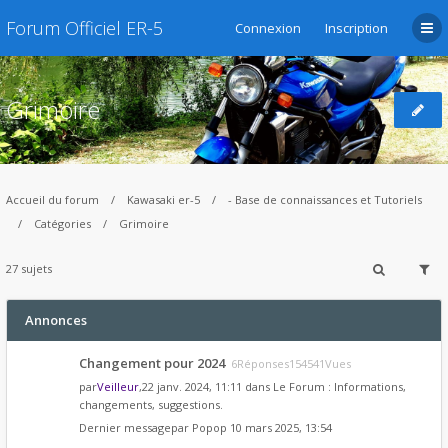
Forum Officiel ER-5
Connexion
Inscription
Grimoire
Accueil du forum
Kawasaki er-5
- Base de connaissances et Tutoriels
Catégories
Grimoire
27 sujets
Annonces
Changement pour 2024
6Réponses154541Vues
par
Veilleur
,22 janv. 2024, 11:11 dans
Le Forum : Informations,
changements, suggestions.
Dernier messagepar
Popop
10 mars 2025, 13:54