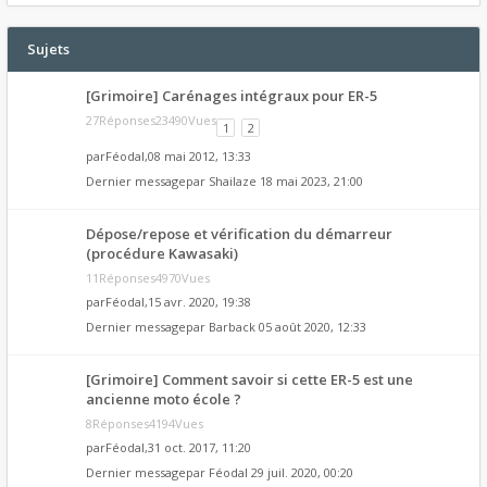
Sujets
[Grimoire] Carénages intégraux pour ER-5
27Réponses23490Vues
1
2
par
Féodal
,08 mai 2012, 13:33
Dernier messagepar
Shailaze
18 mai 2023, 21:00
Dépose/repose et vérification du démarreur
(procédure Kawasaki)
11Réponses4970Vues
par
Féodal
,15 avr. 2020, 19:38
Dernier messagepar
Barback
05 août 2020, 12:33
[Grimoire] Comment savoir si cette ER-5 est une
ancienne moto école ?
8Réponses4194Vues
par
Féodal
,31 oct. 2017, 11:20
Dernier messagepar
Féodal
29 juil. 2020, 00:20