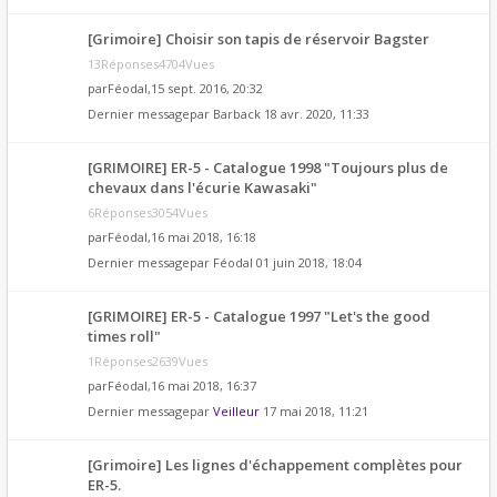
[Grimoire] Choisir son tapis de réservoir Bagster
13Réponses4704Vues
par
Féodal
,15 sept. 2016, 20:32
Dernier messagepar
Barback
18 avr. 2020, 11:33
[GRIMOIRE] ER-5 - Catalogue 1998 "Toujours plus de
chevaux dans l'écurie Kawasaki"
6Réponses3054Vues
par
Féodal
,16 mai 2018, 16:18
Dernier messagepar
Féodal
01 juin 2018, 18:04
[GRIMOIRE] ER-5 - Catalogue 1997 "Let's the good
times roll"
1Réponses2639Vues
par
Féodal
,16 mai 2018, 16:37
Dernier messagepar
Veilleur
17 mai 2018, 11:21
[Grimoire] Les lignes d'échappement complètes pour
ER-5.