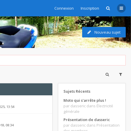
Connexion
Inscription
Nouveau sujet
Sujets Récents
Moto qui s'arrête plus !
par dasseric
dans Électricité
025, 13:54
générale
Présentation de dasseric
par dasseric
dans Présentation
018, 08:34
des membres