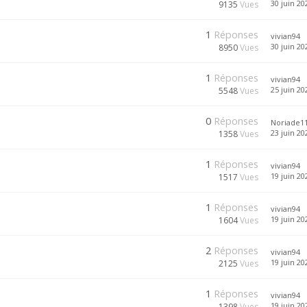
30 juin 20
9135
Vues
1
Réponses
vivian94
30 juin 20
8950
Vues
1
Réponses
vivian94
25 juin 20
5548
Vues
0
Réponses
Noriade1
23 juin 20
1358
Vues
1
Réponses
vivian94
19 juin 20
1517
Vues
1
Réponses
vivian94
19 juin 20
1604
Vues
2
Réponses
vivian94
19 juin 20
2125
Vues
1
Réponses
vivian94
19 juin 20
1398
Vues