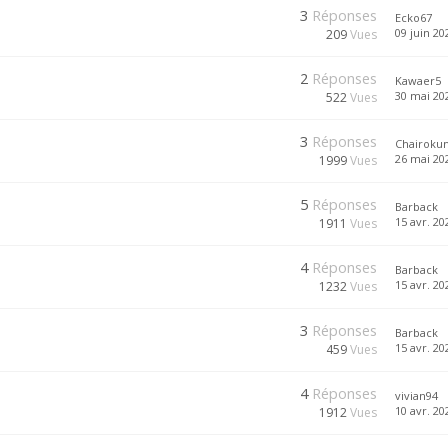
3
Réponses
Ecko67
09 juin 20
209
Vues
2
Réponses
Kawaer5
30 mai 202
522
Vues
3
Réponses
Chairoku
26 mai 202
1999
Vues
5
Réponses
Barback
15 avr. 20
1911
Vues
4
Réponses
Barback
15 avr. 20
1232
Vues
3
Réponses
Barback
15 avr. 20
459
Vues
4
Réponses
vivian94
10 avr. 20
1912
Vues