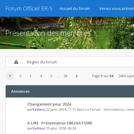
Forum Officiel ER-5
Accueil du forum
Venez vous présen
Présentation des membres
Règles du forum
1
2
3
4
5
…
54
Page
1
sur
54
2684 suje
Annonces
Changement pour 2024
par
Veilleur
,22 janv. 2024, 11:11 dans
Le Forum : Informations, chan
A LIRE : Présentation OBLIGATOIRE
par
Veilleur
,19 janv. 2018, 08:34