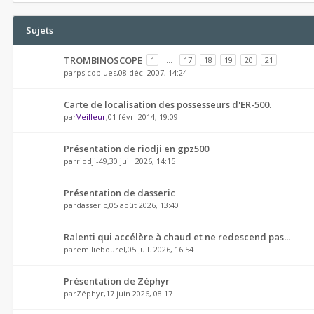
Sujets
TROMBINOSCOPE
1
…
17
18
19
20
21
par
psicoblues
,08 déc. 2007, 14:24
Carte de localisation des possesseurs d'ER-500.
par
Veilleur
,01 févr. 2014, 19:09
Présentation de riodji en gpz500
par
riodji-49
,30 juil. 2026, 14:15
Présentation de dasseric
par
dasseric
,05 août 2026, 13:40
Ralenti qui accélère à chaud et ne redescend pas...
par
emiliebourel
,05 juil. 2026, 16:54
Présentation de Zéphyr
par
Zéphyr
,17 juin 2026, 08:17