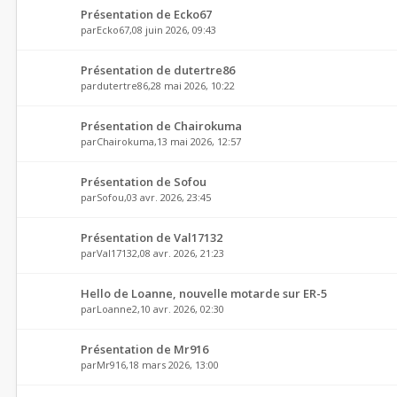
Présentation de Ecko67
par
Ecko67
,08 juin 2026, 09:43
Présentation de dutertre86
par
dutertre86
,28 mai 2026, 10:22
Présentation de Chairokuma
par
Chairokuma
,13 mai 2026, 12:57
Présentation de Sofou
par
Sofou
,03 avr. 2026, 23:45
Présentation de Val17132
par
Val17132
,08 avr. 2026, 21:23
Hello de Loanne, nouvelle motarde sur ER-5
par
Loanne2
,10 avr. 2026, 02:30
Présentation de Mr916
par
Mr916
,18 mars 2026, 13:00