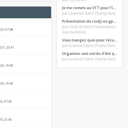
Je me remets au VTT pour l'intersaison, version électrique
par Loanne2
dans Champ libre
Présentation de riodji en gpz500
par riodji-49
dans Présentation
23, 07:48
des membres
Vous mangez quoi pour récupérer après une grosse journée de moto ?
par Loanne2
dans Champ libre
021, 23:41
Organiser une soirée d'été qui claque : vos bons plans matos ?
par Loanne2
dans Champ libre
26, 19:40
26, 19:40
26, 07:28
26, 21:43