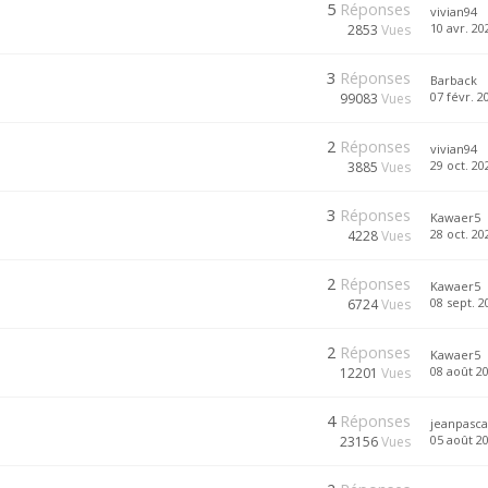
5
Réponses
vivian94
10 avr. 20
2853
Vues
3
Réponses
Barback
07 févr. 2
99083
Vues
2
Réponses
vivian94
29 oct. 20
3885
Vues
3
Réponses
Kawaer5
28 oct. 20
4228
Vues
2
Réponses
Kawaer5
08 sept. 2
6724
Vues
2
Réponses
Kawaer5
08 août 20
12201
Vues
4
Réponses
jeanpasca
05 août 20
23156
Vues