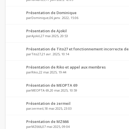
Présentation de Dominique
par
Dominique
,06 janv. 2022, 15:06
Présentation de Ajokil
par
Ajokil
,27 mai 2025, 20:53
Présentation de Tito27 et fonctionnement incorrecte d
par
Tito27
,21 avr. 2025, 10:14
Présentation de Riko et appel aux membres
par
Riko
,22 mai 2025, 19:44
Présentation de MEOPTA 69
par
MEOPTA 69
,20 mai 2025, 10:59
Présentation de zermeil
par
zermeil
,18 mai 2025, 23:03
Présentation de MZ666
par
MZ666
,07 mai 2025, 09:04