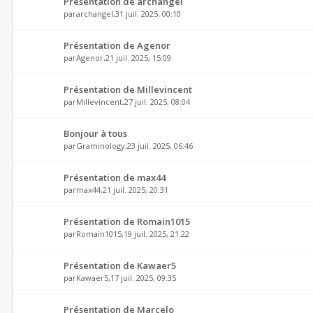
Présentation de archangel
par
archangel
,31 juil. 2025, 00:10
Présentation de Agenor
par
Agenor
,21 juil. 2025, 15:09
Présentation de Millevincent
par
Millevincent
,27 juil. 2025, 08:04
Bonjour à tous
par
Graminology
,23 juil. 2025, 06:46
Présentation de max44
par
max44
,21 juil. 2025, 20:31
Présentation de Romain1015
par
Romain1015
,19 juil. 2025, 21:22
Présentation de Kawaer5
par
Kawaer5
,17 juil. 2025, 09:35
Présentation de Marcelo