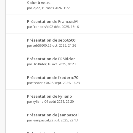
Salut à vous.
par
jojoo
,31 mars 2026, 15:29
Présentation de FrancoisM
par
FrancoisM
,02 déc. 2025, 15:16
Présentation de seb56500
par
seb56500
,26 oct. 2025, 21:36
Présentation de ER5Rider
par
ER5Rider
,16 oct. 2025, 10:23
Présentation de frederic70
par
frederic70
,05 sept. 2025, 16:23
Présentation de kyliano
par
kyliano
,04 août 2025, 22:20
Présentation de jeanpascal
par
jeanpascal
,22 juil. 2025, 22:13