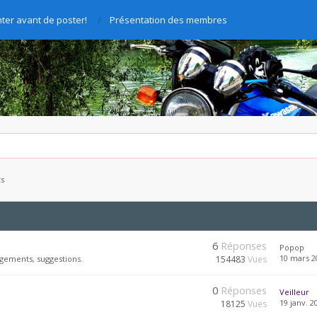
ter avant de poster!
Présentation des membres
ts
6
Réponses
Popop
10 mars 2
gements, suggestions.
154483
Vues
0
Réponses
Veilleur
19 janv. 2
18125
Vues