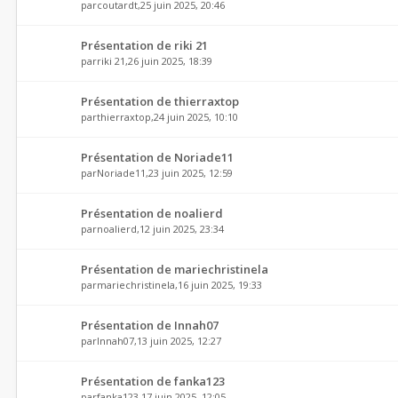
par
coutardt
,25 juin 2025, 20:46
Présentation de riki 21
par
riki 21
,26 juin 2025, 18:39
Présentation de thierraxtop
par
thierraxtop
,24 juin 2025, 10:10
Présentation de Noriade11
par
Noriade11
,23 juin 2025, 12:59
Présentation de noalierd
par
noalierd
,12 juin 2025, 23:34
Présentation de mariechristinela
par
mariechristinela
,16 juin 2025, 19:33
Présentation de Innah07
par
Innah07
,13 juin 2025, 12:27
Présentation de fanka123
par
fanka123
,17 juin 2025, 12:05