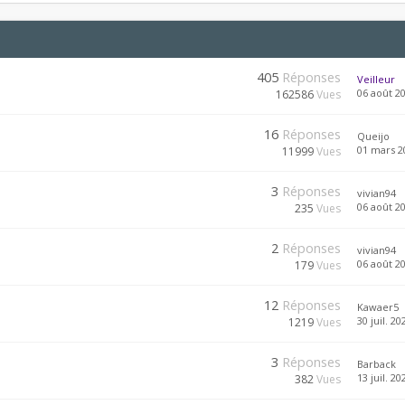
405
Réponses
Veilleur
06 août 20
162586
Vues
16
Réponses
Queijo
01 mars 2
11999
Vues
3
Réponses
vivian94
06 août 20
235
Vues
2
Réponses
vivian94
06 août 20
179
Vues
12
Réponses
Kawaer5
30 juil. 20
1219
Vues
3
Réponses
Barback
13 juil. 20
382
Vues