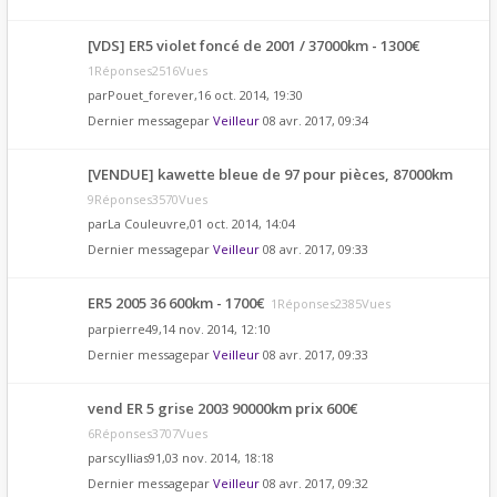
[VDS] ER5 violet foncé de 2001 / 37000km - 1300€
1Réponses2516Vues
par
Pouet_forever
,16 oct. 2014, 19:30
Dernier messagepar
Veilleur
08 avr. 2017, 09:34
[VENDUE] kawette bleue de 97 pour pièces, 87000km
9Réponses3570Vues
par
La Couleuvre
,01 oct. 2014, 14:04
Dernier messagepar
Veilleur
08 avr. 2017, 09:33
ER5 2005 36 600km - 1700€
1Réponses2385Vues
par
pierre49
,14 nov. 2014, 12:10
Dernier messagepar
Veilleur
08 avr. 2017, 09:33
vend ER 5 grise 2003 90000km prix 600€
6Réponses3707Vues
par
scyllias91
,03 nov. 2014, 18:18
Dernier messagepar
Veilleur
08 avr. 2017, 09:32