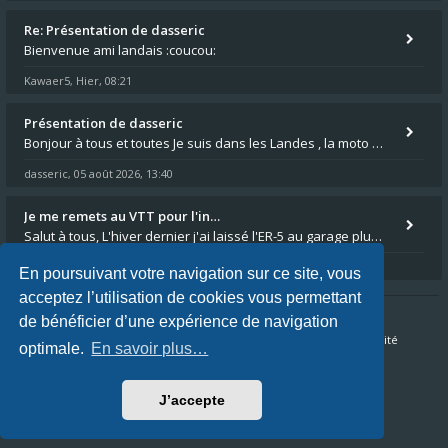
Re: Présentation de dasseric
Bienvenue ami landais :coucou:
Kawaer5
Hier, 08:21
,
Présentation de dasseric
Bonjour à tous et toutes Je suis dans les Landes , la moto appartient à ma fille et je suis désigné pour faire l'entreti
dasseric
05 août 2026, 13:40
,
Je me remets au VTT pour l'in…
Salut à tous, L'hiver dernier j'ai laissé l'ER-5 au garage plus souvent que je veux bien l'admettre, et le médecin m'a
Loanne2
01 août 2026, 14:54
,
En poursuivant votre navigation sur ce site, vous
acceptez l’utilisation de cookies vous permettant
de bénéficier d’une expérience de navigation
Accueil du forum
FAQ
Nous contacter
Confidentialité
optimale.
En savoir plus…
Conditions
J’accepte
Fuseau horaire sur
UTC+02:00
Nous sommes le 07 août 2026, 10:09