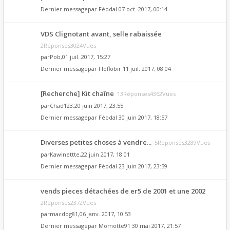
Dernier messagepar
Féodal
07 oct. 2017, 00:14
VDS Clignotant avant, selle rabaissée
2Réponses3024Vues
par
Pob
,01 juil. 2017, 15:27
Dernier messagepar
Floflobir
11 juil. 2017, 08:04
[Recherche] Kit chaîne
13Réponses4362Vues
par
Chad123
,20 juin 2017, 23:55
Dernier messagepar
Féodal
30 juin 2017, 18:57
Diverses petites choses à vendre...
5Réponses3289Vues
par
Kawinettte
,22 juin 2017, 18:01
Dernier messagepar
Féodal
23 juin 2017, 23:59
vends pieces détachées de er5 de 2001 et une 2002
2Réponses2372Vues
par
macdog81
,06 janv. 2017, 10:53
Dernier messagepar
Momotte91
30 mai 2017, 21:57