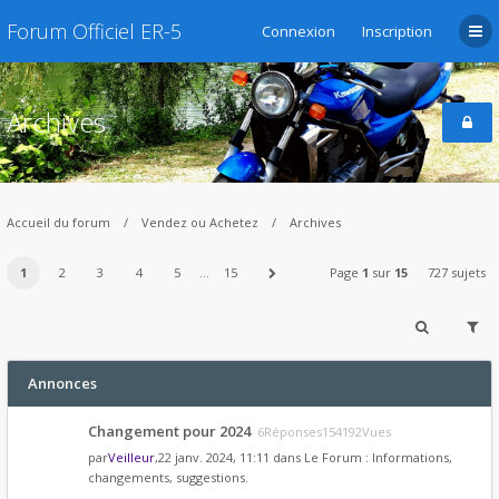
Forum Officiel ER-5
Connexion
Inscription
Archives
Accueil du forum
Vendez ou Achetez
Archives
1
2
3
4
5
…
15
Page
1
sur
15
727 sujets
Annonces
Changement pour 2024
6Réponses154192Vues
par
Veilleur
,22 janv. 2024, 11:11 dans
Le Forum : Informations,
changements, suggestions.