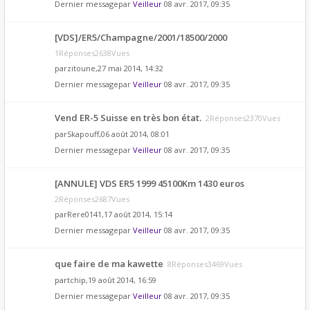
Dernier messagepar
Veilleur
08 avr. 2017, 09:35
[VDS]/ER5/Champagne/2001/18500/2000
1Réponses2638Vues
par
zitoune
,27 mai 2014, 14:32
Dernier messagepar
Veilleur
08 avr. 2017, 09:35
Vend ER-5 Suisse en très bon état.
2Réponses2370Vues
par
Skapouff
,06 août 2014, 08:01
Dernier messagepar
Veilleur
08 avr. 2017, 09:35
[ANNULE] VDS ER5 1999 45100Km 1430 euros
2Réponses2687Vues
par
Rere0141
,17 août 2014, 15:14
Dernier messagepar
Veilleur
08 avr. 2017, 09:35
que faire de ma kawette
8Réponses3469Vues
par
tchip
,19 août 2014, 16:59
Dernier messagepar
Veilleur
08 avr. 2017, 09:35