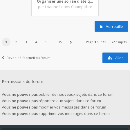
Organiser une soirée d'été qui claque : vos bons plans matos ?
par Loanne2
dans Champ libre
Verrouillé
1
2
3
4
5
…
15
Page
1
sur
15
727 sujets
Aller
Revenir à l’accueil du forum
Permissions du forum
Vous
ne pouvez pas
publier de nouveaux sujets dans ce forum
Vous
ne pouvez pas
répondre aux sujets dans ce forum
Vous
ne pouvez pas
modifier vos messages dans ce forum
Vous
ne pouvez pas
supprimer vos messages dans ce forum