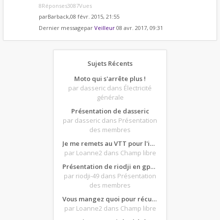
8Réponses3087Vues
par
Barback
,08 févr. 2015, 21:55
Dernier messagepar
Veilleur
08 avr. 2017, 09:31
Sujets Récents
Moto qui s'arrête plus !
par dasseric
dans Électricité
générale
Présentation de dasseric
par dasseric
dans Présentation
des membres
Je me remets au VTT pour l'intersaison, version électrique
par Loanne2
dans Champ libre
Présentation de riodji en gpz500
par riodji-49
dans Présentation
des membres
Vous mangez quoi pour récupérer après une grosse journée de moto ?
par Loanne2
dans Champ libre