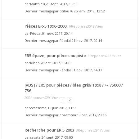
par
Matthieu
,20 sept. 2017, 19:35
Dernier messagepar
ptilou76
25 janv. 2018, 12:52
Pièces ER-5 1996-2000.
0Réponses3018Vues
par
Féodal
,01 nov. 2017, 20:14
Dernier messagepar
Féodal
01 nov. 2017, 20:14
ER5 épave, pour pièces ou piste
3Réponses2936Vues
par
Kibob
,28 oct. 2017, 15:06
Dernier messagepar
Féodal
01 nov. 2017, 14:17
[VDS] / ER5 pour pièces / bleu gris/ 1998 / +- 75000 /
75€
20Réponses7291Vues
1
2
par
ccaemma
,15 juin 2017, 11:51
Dernier messagepar
ccaemma
13 oct. 2017, 23:16
Recherche pour ER 5 2003
3Réponses2917Vues
par
savate
,24 sept. 2017, 09:00