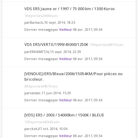
VDS ER5 Jaune or / 1997 / 75 000 km / 1300 €uros
1Réponses2446Vues
par
Barback
,10 sept. 2014, 18:25
Dernier messagepar
Veilleur
08 avr. 2017, 09:34
VDS ER5/VERTE/1999/45000/1250€
1Réponses2801Vues
par
ERKAWET26
,15 sept. 2014, 22:39
Dernier messagepar
Veilleur
08 avr. 2017, 09:34
[VENDUE]/ER5/Bleue/2006/15054KM/Pour pièces ou
bricoleur.
6Réponses3407Vues
par
valstar
,11 juin 2014, 15:29
Dernier messagepar
Veilleur
08 avr. 2017, 09:34
[VDS] ER5 / 2003 / 54000km / 1500€ / BLEUE
12Réponses4296Vues
par
ckzk
,07 oct. 2014, 10:04
Dernier messagepar
Veilleur
08 avr. 2017, 09:34