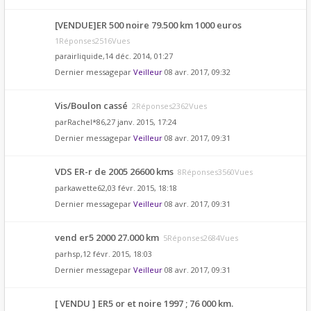
[VENDUE]ER 500 noire 79.500 km 1000 euros
1Réponses2516Vues
par
airliquide
,14 déc. 2014, 01:27
Dernier messagepar
Veilleur
08 avr. 2017, 09:32
Vis/Boulon cassé
2Réponses2362Vues
par
Rachel*86
,27 janv. 2015, 17:24
Dernier messagepar
Veilleur
08 avr. 2017, 09:31
VDS ER-r de 2005 26600 kms
8Réponses3560Vues
par
kawette62
,03 févr. 2015, 18:18
Dernier messagepar
Veilleur
08 avr. 2017, 09:31
vend er5 2000 27.000 km
5Réponses2684Vues
par
hsp
,12 févr. 2015, 18:03
Dernier messagepar
Veilleur
08 avr. 2017, 09:31
[ VENDU ] ER5 or et noire 1997 ; 76 000 km.