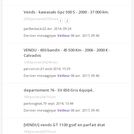
Vends - kawasaki Gpz 500 S - 2000 - 37 000 km.
22Réponses6575Vues
1
2
par
Barback
,02 avr. 2014, 09:24
Dernier messagepar
Veilleur
08 avr. 2017, 09:46
VENDU - 650 bandit - 45 500 Km - 2006 - 2000 € -
Calvados
12Réponses3624Vues
par
corcor
,01 août 2014, 15:35
Dernier messagepar
Veilleur
08 avr. 2017, 09:46
departement 76 - SV 650 Gris équipé..
1Réponses2401Vues
par
bougnat
,19 sept. 2014, 13:44
Dernier messagepar
Veilleur
08 avr. 2017, 09:45
[VENDU] vends GT 1100 gsxf en parfait état
1Réponses2457Vues