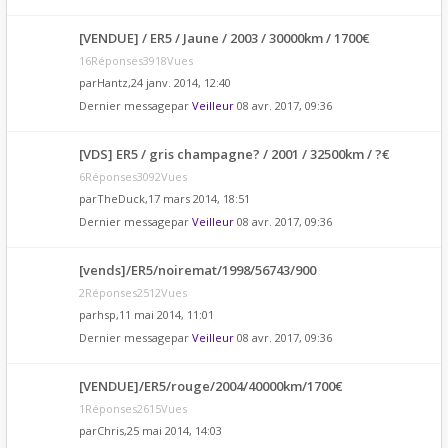
[VENDUE] / ER5 / Jaune / 2003 / 30000km / 1700€
16Réponses3918Vues
par
Hantz
,24 janv. 2014, 12:40
Dernier messagepar
Veilleur
08 avr. 2017, 09:36
[VDS] ER5 / gris champagne? / 2001 / 32500km / ?€
6Réponses3092Vues
par
TheDuck
,17 mars 2014, 18:51
Dernier messagepar
Veilleur
08 avr. 2017, 09:36
[vends]/ER5/noiremat/1998/56743/900
2Réponses2512Vues
par
hsp
,11 mai 2014, 11:01
Dernier messagepar
Veilleur
08 avr. 2017, 09:36
[VENDUE]/ER5/rouge/2004/40000km/1700€
1Réponses2615Vues
par
Chris
,25 mai 2014, 14:03