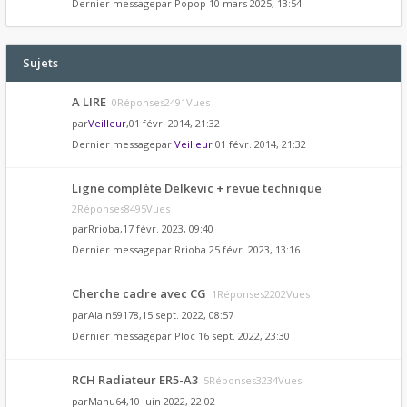
Dernier messagepar
Popop
10 mars 2025, 13:54
Sujets
A LIRE
0Réponses2491Vues
par
Veilleur
,01 févr. 2014, 21:32
Dernier messagepar
Veilleur
01 févr. 2014, 21:32
Ligne complète Delkevic + revue technique
2Réponses8495Vues
par
Rrioba
,17 févr. 2023, 09:40
Dernier messagepar
Rrioba
25 févr. 2023, 13:16
Cherche cadre avec CG
1Réponses2202Vues
par
Alain59178
,15 sept. 2022, 08:57
Dernier messagepar
Ploc
16 sept. 2022, 23:30
RCH Radiateur ER5-A3
5Réponses3234Vues
par
Manu64
,10 juin 2022, 22:02