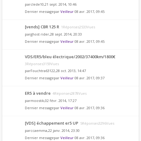
par
clede10
,21 sept. 2014, 10:46
Dernier messagepar
Veilleur
08 avr. 2017, 09:45
[vends] CBR 125 R
1Réponses2533Vues
par
ghost rider
,28 sept. 2014, 20:33
Dernier messagepar
Veilleur
08 avr. 2017, 09:45
VDS/ER5/bleu électrique/2002/37400km/1800€
3Réponses3159Vues
par
Fouchtra63122
,28 oct. 2013, 14:47
Dernier messagepar
Veilleur
08 avr. 2017, 09:37
ER5 à vendre
4Réponses2878Vues
par
moostik
,02 févr. 2014, 17:27
Dernier messagepar
Veilleur
08 avr. 2017, 09:36
[VDS] échappement er5 UP
5Réponses3296Vues
par
ccaemma
,22 janv. 2014, 23:30
Dernier messagepar
Veilleur
08 avr. 2017, 09:36