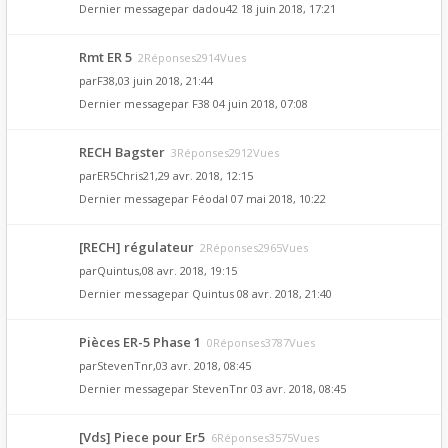
Dernier messagepar
dadou42
18 juin 2018, 17:21
Rmt ER 5
2Réponses2914Vues
par
F38
,03 juin 2018, 21:44
Dernier messagepar
F38
04 juin 2018, 07:08
RECH Bagster
3Réponses2912Vues
par
ER5Chris21
,29 avr. 2018, 12:15
Dernier messagepar
Féodal
07 mai 2018, 10:22
[RECH] régulateur
2Réponses2965Vues
par
Quintus
,08 avr. 2018, 19:15
Dernier messagepar
Quintus
08 avr. 2018, 21:40
Pièces ER-5 Phase 1
0Réponses3787Vues
par
StevenTnr
,03 avr. 2018, 08:45
Dernier messagepar
StevenTnr
03 avr. 2018, 08:45
[Vds] Piece pour Er5
6Réponses3575Vues