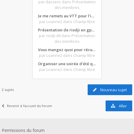
par dasseric
dans Présentation
des membres
Je me remets au VTT pour l'intersaison, version électrique
par Loanne2
dans Champ libre
Présentation de riodji en gpz500
par riodji-49
dans Présentation
des membres
Vous mangez quoi pour récupérer après une grosse journée de moto ?
par Loanne2
dans Champ libre
Organiser une soirée d'été qui claque : vos bons plans matos ?
par Loanne2
dans Champ libre
Nouveau sujet
2 sujets
Aller
Revenir à l’accueil du forum
Permissions du forum