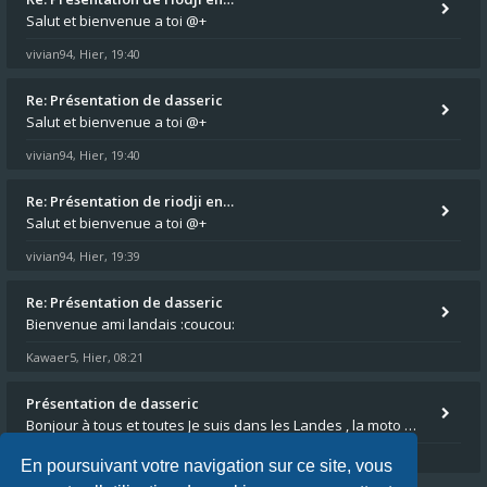
Salut et bienvenue a toi @+
vivian94
Hier, 19:40
,
Re: Présentation de dasseric
Salut et bienvenue a toi @+
vivian94
Hier, 19:40
,
Re: Présentation de riodji en…
Salut et bienvenue a toi @+
vivian94
Hier, 19:39
,
Re: Présentation de dasseric
Bienvenue ami landais :coucou:
Kawaer5
Hier, 08:21
,
Présentation de dasseric
Bonjour à tous et toutes Je suis dans les Landes , la moto appartient à ma fille et je suis désigné pour faire l'entreti
dasseric
05 août 2026, 13:40
,
En poursuivant votre navigation sur ce site, vous