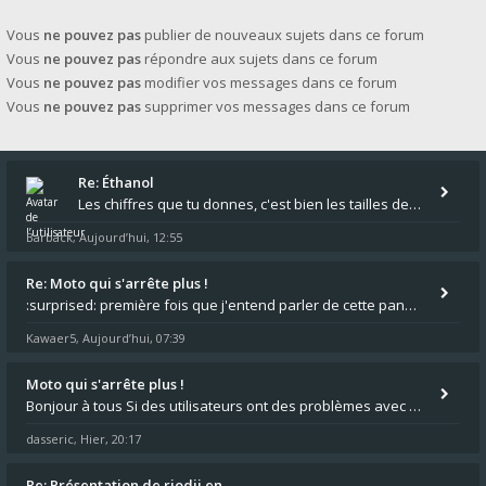
Vous
ne pouvez pas
publier de nouveaux sujets dans ce forum
Vous
ne pouvez pas
répondre aux sujets dans ce forum
Vous
ne pouvez pas
modifier vos messages dans ce forum
Vous
ne pouvez pas
supprimer vos messages dans ce forum
Re: Éthanol
Les chiffres que tu donnes, c'est bien les tailles de gicleur ? Par contre tes "-2 tours" à quoi correspondent t'ils ?
Barback
Aujourd’hui, 12:55
,
Re: Moto qui s'arrête plus !
:surprised: première fois que j'entend parler de cette panne ,ta moto aurait été maraboutée? :pretre:
Kawaer5
Aujourd’hui, 07:39
,
Moto qui s'arrête plus !
Bonjour à tous Si des utilisateurs ont des problèmes avec leur moto qui démarre plus, la mienne ne coupe plus :?: - Je
dasseric
Hier, 20:17
,
Re: Présentation de riodji en…