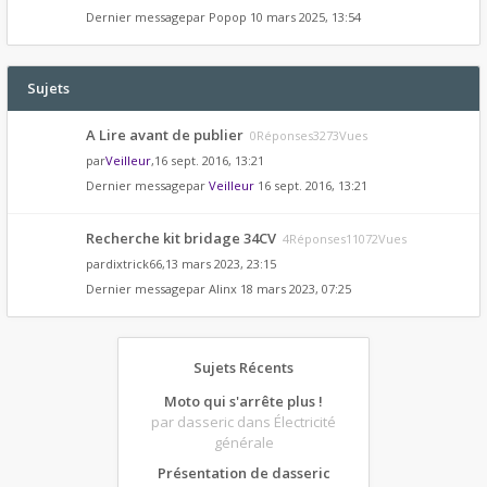
Dernier messagepar
Popop
10 mars 2025, 13:54
Sujets
A Lire avant de publier
0Réponses3273Vues
par
Veilleur
,16 sept. 2016, 13:21
Dernier messagepar
Veilleur
16 sept. 2016, 13:21
Recherche kit bridage 34CV
4Réponses11072Vues
par
dixtrick66
,13 mars 2023, 23:15
Dernier messagepar
Alinx
18 mars 2023, 07:25
Sujets Récents
Moto qui s'arrête plus !
par dasseric
dans Électricité
générale
Présentation de dasseric