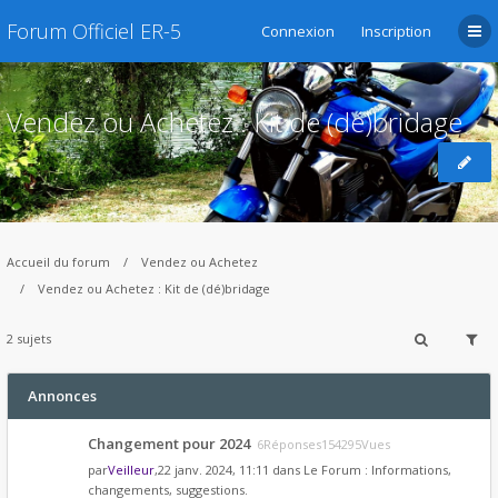
Forum Officiel ER-5
Connexion
Inscription
Vendez ou Achetez : Kit de (dé)bridage
Accueil du forum
Vendez ou Achetez
Vendez ou Achetez : Kit de (dé)bridage
2 sujets
Annonces
Changement pour 2024
6Réponses154295Vues
par
Veilleur
,22 janv. 2024, 11:11 dans
Le Forum : Informations,
changements, suggestions.