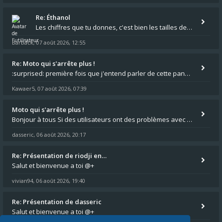
Re: Éthanol
Les chiffres que tu donnes, c'est bien les tailles de gicleur ? Par contre tes "-2 tours" à quoi correspondent t'ils ?
Barback
07 août 2026, 12:55
,
Re: Moto qui s'arrête plus !
:surprised: première fois que j'entend parler de cette panne ,ta moto aurait été maraboutée? :pretre:
Kawaer5
07 août 2026, 07:39
,
Moto qui s'arrête plus !
Bonjour à tous Si des utilisateurs ont des problèmes avec leur moto qui démarre plus, la mienne ne coupe plus :?: - Je
dasseric
06 août 2026, 20:17
,
Re: Présentation de riodji en…
Salut et bienvenue a toi @+
vivian94
06 août 2026, 19:40
,
Re: Présentation de dasseric
Salut et bienvenue a toi @+