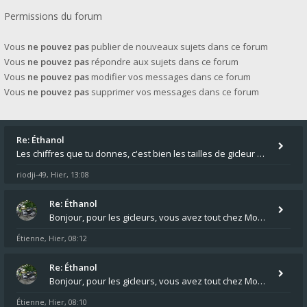
Permissions du forum
Vous
ne pouvez pas
publier de nouveaux sujets dans ce forum
Vous
ne pouvez pas
répondre aux sujets dans ce forum
Vous
ne pouvez pas
modifier vos messages dans ce forum
Vous
ne pouvez pas
supprimer vos messages dans ce forum
Re: Éthanol
Les chiffres que tu donnes, c'est bien les tailles de gicleur ? Par contre tes "-2 tours" à quoi correspondent t'ils ?
riodji-49
Hier, 13:08
,
Re: Éthanol
Bonjour, pour les gicleurs, vous avez tout chez Motokristen à Bar sur Aube. https://www.motokristen.fr/ On peut aussi
Étienne
Hier, 08:12
,
Re: Éthanol
Bonjour, pour les gicleurs, vous avez tout chez Motokristen à Bar sur Aube. https://www.motokristen.fr/produits/4946-l
Étienne
Hier, 08:10
,