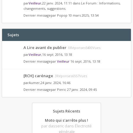
par
Veilleur
,22 janv. 2024, 11:11 dans
Le Forum : Informations,
changements, suggestions.
Dernier messagepar
Popop
10 mars 2025, 13:54
Sujets
A Lire avant de publier
0Réponses5400Vues
par
Veilleur
,16 sept. 2016, 13:18
Dernier messagepar
Veilleur
16 sept. 2016, 13:18
[RCH] carénage
3Réponses6557Vues
par
Aumer
,24 janv. 2024, 16:46
Dernier messagepar
Pieric
27 janv. 2024, 09:45
Sujets Récents
Moto qui s'arrête plus !
par dasseric
dans Électricité
générale