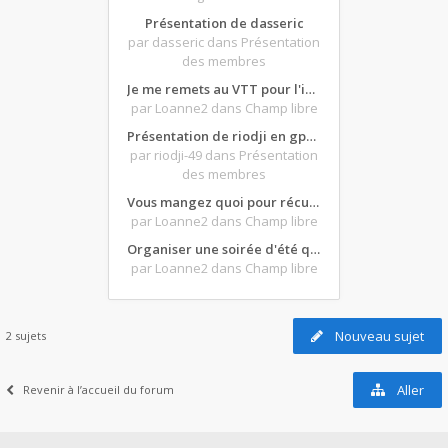
Présentation de dasseric
par dasseric
dans Présentation
des membres
Je me remets au VTT pour l'intersaison, version électrique
par Loanne2
dans Champ libre
Présentation de riodji en gpz500
par riodji-49
dans Présentation
des membres
Vous mangez quoi pour récupérer après une grosse journée de moto ?
par Loanne2
dans Champ libre
Organiser une soirée d'été qui claque : vos bons plans matos ?
par Loanne2
dans Champ libre
Nouveau sujet
2 sujets
Aller
Revenir à l’accueil du forum