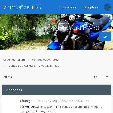
Forum Officiel ER-5
Connexion
Inscription
Vendez ou Achetez : Kawasaki ER-500
Accueil du forum
Vendez ou Achetez
Vendez ou Achetez : Kawasaki ER-500
4 sujets
Annonces
Changement pour 2024
6Réponses154374Vues
par
Veilleur
,22 janv. 2024, 11:11 dans
Le Forum : Informations,
changements, suggestions.