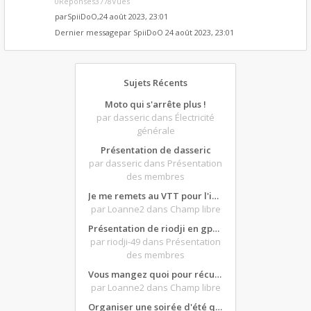
0Réponses3778Vues
par
SpiiDoO
,24 août 2023, 23:01
Dernier messagepar
SpiiDoO
24 août 2023, 23:01
Sujets Récents
Moto qui s'arrête plus !
par dasseric
dans Électricité
générale
Présentation de dasseric
par dasseric
dans Présentation
des membres
Je me remets au VTT pour l'intersaison, version électrique
par Loanne2
dans Champ libre
Présentation de riodji en gpz500
par riodji-49
dans Présentation
des membres
Vous mangez quoi pour récupérer après une grosse journée de moto ?
par Loanne2
dans Champ libre
Organiser une soirée d'été qui claque : vos bons plans matos ?