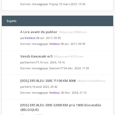
Dernier messagepar
Popop
10 mars 2025, 13:54
Sujets
A Lire avant de publier
0Réponses7484Vues
par
Veilleur
,08 avr. 2017, 09:39
Dernier messagepar
Veilleur
08 avr. 2017, 09:39
Vends Kawasaki er5
8Réponses14310Vues
par
Damien77
,16 nov. 2024, 14:16
Dernier messagepar
Damien77
04 déc. 2024, 17:39
[VDS] ER5 BLEU 2005 71106 KM 800€
4Réponses3645Vues
par
Ildrit
,16 août 2023, 20:42
Dernier messagepar
Veilleur
28 févr. 2024, 21:13
[VDS] ER5 BLEU 2005 32000 KM prix 1800 discutable
(BELGIQUE)