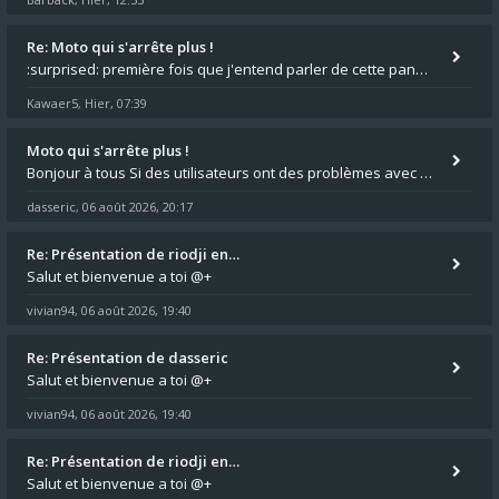
,
Re: Moto qui s'arrête plus !
:surprised: première fois que j'entend parler de cette panne ,ta moto aurait été maraboutée? :pretre:
Kawaer5
Hier, 07:39
,
Moto qui s'arrête plus !
Bonjour à tous Si des utilisateurs ont des problèmes avec leur moto qui démarre plus, la mienne ne coupe plus :?: - Je
dasseric
06 août 2026, 20:17
,
Re: Présentation de riodji en…
Salut et bienvenue a toi @+
vivian94
06 août 2026, 19:40
,
Re: Présentation de dasseric
Salut et bienvenue a toi @+
vivian94
06 août 2026, 19:40
,
Re: Présentation de riodji en…
Salut et bienvenue a toi @+