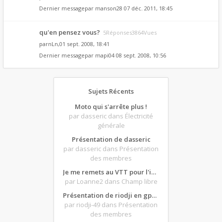
Dernier messagepar
manson28
07 déc. 2011, 18:45
qu'en pensez vous?
5Réponses3864Vues
par
nLn
,01 sept. 2008, 18:41
Dernier messagepar
mapi04
08 sept. 2008, 10:56
Sujets Récents
Moto qui s'arrête plus !
par dasseric
dans Électricité
générale
Présentation de dasseric
par dasseric
dans Présentation
des membres
Je me remets au VTT pour l'intersaison, version électrique
par Loanne2
dans Champ libre
Présentation de riodji en gpz500
par riodji-49
dans Présentation
des membres