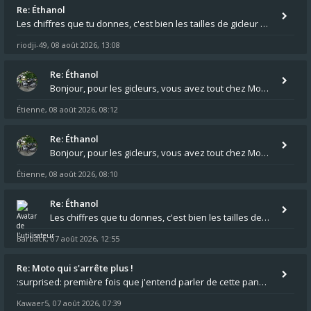
Re: Éthanol
Les chiffres que tu donnes, c'est bien les tailles de gicleur ? Par contre tes "-2 tours" à quoi correspondent t'ils ?
riodji-49
08 août 2026, 13:08
,
Re: Éthanol
Bonjour, pour les gicleurs, vous avez tout chez Motokristen à Bar sur Aube. https://www.motokristen.fr/ On peut aussi
Étienne
08 août 2026, 08:12
,
Re: Éthanol
Bonjour, pour les gicleurs, vous avez tout chez Motokristen à Bar sur Aube. https://www.motokristen.fr/produits/4946-l
Étienne
08 août 2026, 08:10
,
Re: Éthanol
Les chiffres que tu donnes, c'est bien les tailles de gicleur ? Par contre tes "-2 tours" à quoi correspondent t'ils ?
Barback
07 août 2026, 12:55
,
Re: Moto qui s'arrête plus !
:surprised: première fois que j'entend parler de cette panne ,ta moto aurait été maraboutée? :pretre:
Kawaer5
07 août 2026, 07:39
,