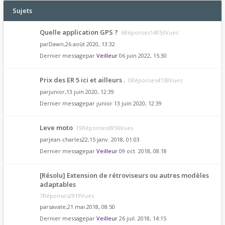
Sujets
Quelle application GPS ?
6Réponses14053Vues
par
Dawn
,26 août 2020, 13:32
Dernier messagepar
Veilleur
06 juin 2022, 15:30
Prix des ER 5 ici et ailleurs .
0Réponses4138Vues
par
junior
,13 juin 2020, 12:39
Dernier messagepar
junior
13 juin 2020, 12:39
Leve moto
19Réponses6956Vues
par
jean-charles22
,15 janv. 2018, 01:03
Dernier messagepar
Veilleur
09 oct. 2018, 08:18
[Résolu] Extension de rétroviseurs ou autres modèles
adaptables
7Réponses2919Vues
par
savate
,21 mai 2018, 08:50
Dernier messagepar
Veilleur
26 juil. 2018, 14:15