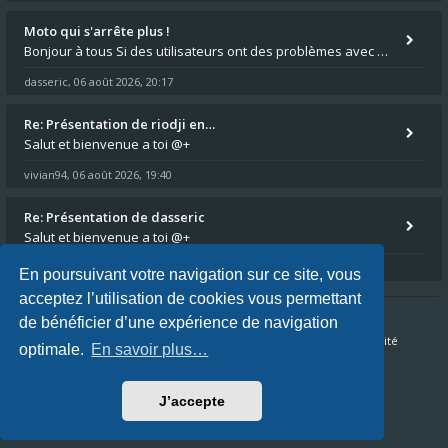
Moto qui s'arrête plus !
Bonjour à tous Si des utilisateurs ont des problèmes avec leur moto qui démarre plus, la mienne ne coupe plus :?: - Je
dasseric
06 août 2026, 20:17
,
Re: Présentation de riodji en…
Salut et bienvenue a toi @+
vivian94
06 août 2026, 19:40
,
Re: Présentation de dasseric
Salut et bienvenue a toi @+
vivian94
06 août 2026, 19:40
,
En poursuivant votre navigation sur ce site, vous
acceptez l’utilisation de cookies vous permettant
de bénéficier d’une expérience de navigation
Accueil du forum
FAQ
Nous contacter
Confidentialité
optimale.
En savoir plus…
Conditions
J’accepte
Fuseau horaire sur
UTC+02:00
Nous sommes le 10 août 2026, 10:13