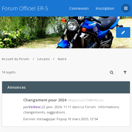
Forum Officiel ER-5
Connexion
Inscription
Autre
Accueil du forum
Les avis
Autre
14 sujets
Annonces
Changement pour 2024
6Réponses154804Vues
par
Veilleur
,22 janv. 2024, 11:11 dans
Le Forum : Informations,
changements, suggestions.
Dernier messagepar
Popop
10 mars 2025, 13:54