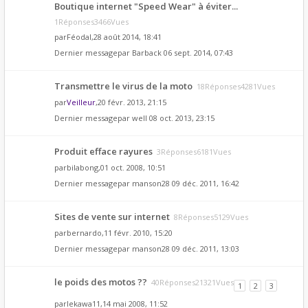
Boutique internet "Speed Wear" à éviter...
1Réponses3466Vues
par
Féodal
,28 août 2014, 18:41
Dernier messagepar
Barback
06 sept. 2014, 07:43
Transmettre le virus de la moto
18Réponses4281Vues
par
Veilleur
,20 févr. 2013, 21:15
Dernier messagepar
well
08 oct. 2013, 23:15
Produit efface rayures
3Réponses6181Vues
par
bilabong
,01 oct. 2008, 10:51
Dernier messagepar
manson28
09 déc. 2011, 16:42
Sites de vente sur internet
8Réponses5129Vues
par
bernardo
,11 févr. 2010, 15:20
Dernier messagepar
manson28
09 déc. 2011, 13:03
le poids des motos ??
40Réponses21321Vues
1
2
3
par
lekawa11
,14 mai 2008, 11:52