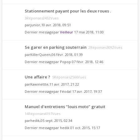
Stationnement payant pour les deux roues .
3Réponses2432Vues
par
junior
,10 avr. 2018, 09:51
Dernier messagepar
Veilleur
17 mai 2018, 11:00
Se garer en parking souterrain
2Réponses3092Vues
par
KillerQueen
,06 févr. 2018, 01:39
Dernier messagepar
Popop
07 févr. 2018, 12:46
Une affaire ?
5Réponses2566Vues
par
Kawinettte
,11 avr. 2017, 21:22
Dernier messagepar
Féodal
17 avr. 2017, 19:37
Manuel d'entretiens "louis moto" gratuit
14Réponses4197Vues
par
hedik
,05 sept. 2015, 02:34
Dernier messagepar
hedik
01 oct. 2015, 15:17