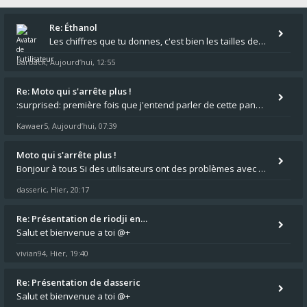
Re: Éthanol
Les chiffres que tu donnes, c'est bien les tailles de gicleur ? Par contre tes "-2 tours" à quoi correspondent t'ils ?
Barback
Aujourd’hui, 12:55
,
Re: Moto qui s'arrête plus !
:surprised: première fois que j'entend parler de cette panne ,ta moto aurait été maraboutée? :pretre:
Kawaer5
Aujourd’hui, 07:39
,
Moto qui s'arrête plus !
Bonjour à tous Si des utilisateurs ont des problèmes avec leur moto qui démarre plus, la mienne ne coupe plus :?: - Je
dasseric
Hier, 20:17
,
Re: Présentation de riodji en…
Salut et bienvenue a toi @+
vivian94
Hier, 19:40
,
Re: Présentation de dasseric
Salut et bienvenue a toi @+