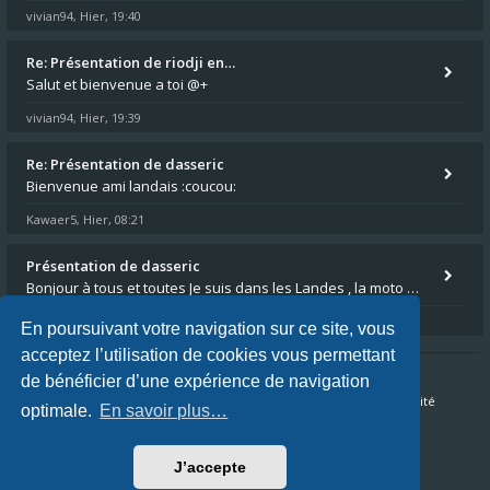
vivian94
Hier, 19:40
,
Re: Présentation de riodji en…
Salut et bienvenue a toi @+
vivian94
Hier, 19:39
,
Re: Présentation de dasseric
Bienvenue ami landais :coucou:
Kawaer5
Hier, 08:21
,
Présentation de dasseric
Bonjour à tous et toutes Je suis dans les Landes , la moto appartient à ma fille et je suis désigné pour faire l'entreti
dasseric
05 août 2026, 13:40
,
En poursuivant votre navigation sur ce site, vous
acceptez l’utilisation de cookies vous permettant
de bénéficier d’une expérience de navigation
Accueil du forum
FAQ
Nous contacter
Confidentialité
optimale.
En savoir plus…
Conditions
J’accepte
Fuseau horaire sur
UTC+02:00