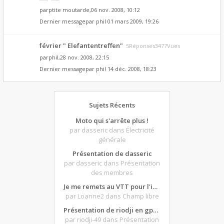
par
ptite moutarde
,06 nov. 2008, 10:12
Dernier messagepar
phil
01 mars 2009, 19:26
février " Elefantentreffen"
5Réponses3477Vues
par
phil
,28 nov. 2008, 22:15
Dernier messagepar
phil
14 déc. 2008, 18:23
Sujets Récents
Moto qui s'arrête plus !
par dasseric
dans Électricité
générale
Présentation de dasseric
par dasseric
dans Présentation
des membres
Je me remets au VTT pour l'intersaison, version électrique
par Loanne2
dans Champ libre
Présentation de riodji en gpz500
par riodji-49
dans Présentation