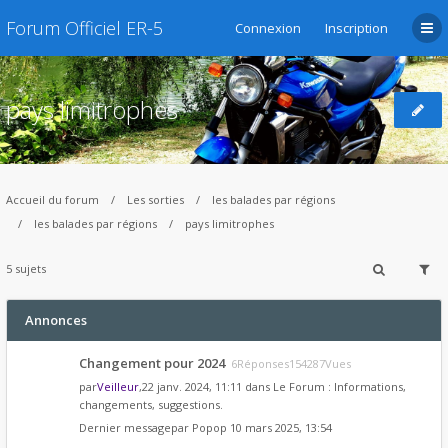
Forum Officiel ER-5
Connexion
Inscription
pays limitrophes
Accueil du forum
Les sorties
les balades par régions
les balades par régions
pays limitrophes
5 sujets
Annonces
Changement pour 2024
6Réponses154287Vues
par
Veilleur
,22 janv. 2024, 11:11 dans
Le Forum : Informations,
changements, suggestions.
Dernier messagepar
Popop
10 mars 2025, 13:54