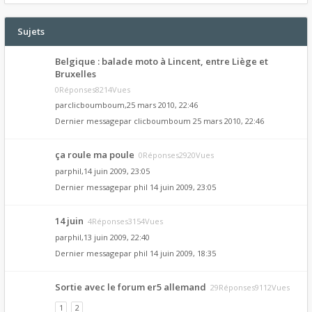
Sujets
Belgique : balade moto à Lincent, entre Liège et
Bruxelles
0Réponses8214Vues
par
clicboumboum
,25 mars 2010, 22:46
Dernier messagepar
clicboumboum
25 mars 2010, 22:46
ça roule ma poule
0Réponses2920Vues
par
phil
,14 juin 2009, 23:05
Dernier messagepar
phil
14 juin 2009, 23:05
14 juin
4Réponses3154Vues
par
phil
,13 juin 2009, 22:40
Dernier messagepar
phil
14 juin 2009, 18:35
Sortie avec le forum er5 allemand
29Réponses9112Vues
1
2