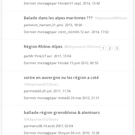
Dernier messagepar
Féodal
01 sept. 2016, 13:42
Balade dans les alpes maritimes ???
1Réponses2989Vues
par
kevin_hansen
,31 janv. 2013, 18:00
Dernier messagepar
clem_clem06
12 avr. 2014, 17:02
Région Rhône-Alpes
48Réponses21332Vues
1
2
3
par
Mr Pink
,07 avr. 2011, 13:04
Dernier messagepar
Féodal
15 juin 2012, 00:55
sortie en auvergne ou les région a coté
14Réponses6312Vues
par
meta63
,20 juil. 2011, 11:34
Dernier messagepar
meta63
26 mai 2012, 21:31
ballade région grenobloise & alentours
10Réponses5125Vues
par
manu38
,14 août 2007, 02:04
Dernier messagepar
Shoyun
06 oct. 2010, 13:28