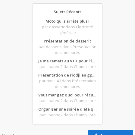
Sujets Récents
Moto qui s'arrête plus !
par dasseric
dans Électricité
générale
Présentation de dasseric
par dasseric
dans Présentation
des membres
Je me remets au VTT pour l'intersaison, version électrique
par Loanne2
dans Champ libre
Présentation de riodji en gpz500
par riodji-49
dans Présentation
des membres
Vous mangez quoi pour récupérer après une grosse journée de moto ?
par Loanne2
dans Champ libre
Organiser une soirée d'été qui claque : vos bons plans matos ?
par Loanne2
dans Champ libre