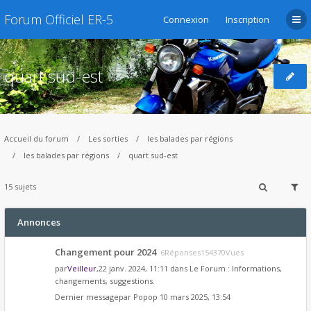
Forum Officiel ER-5
Connexion
Inscription
quart sud-est
Accueil du forum
Les sorties
les balades par régions
les balades par régions
quart sud-est
15 sujets
Annonces
Changement pour 2024
6Réponses154370Vues
par
Veilleur
,22 janv. 2024, 11:11 dans
Le Forum : Informations,
changements, suggestions.
Dernier messagepar
Popop
10 mars 2025, 13:54