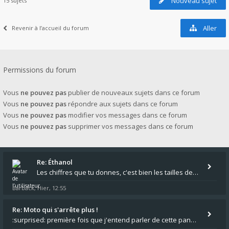
Nouveau sujet
15 sujets
Aller
Revenir à l’accueil du forum
Permissions du forum
Vous
ne pouvez pas
publier de nouveaux sujets dans ce forum
Vous
ne pouvez pas
répondre aux sujets dans ce forum
Vous
ne pouvez pas
modifier vos messages dans ce forum
Vous
ne pouvez pas
supprimer vos messages dans ce forum
Re: Éthanol
Les chiffres que tu donnes, c'est bien les tailles de gicleur ? Par contre tes "-2 tours" à quoi correspondent t'ils ?
Barback
Hier, 12:55
,
Re: Moto qui s'arrête plus !
:surprised: première fois que j'entend parler de cette panne ,ta moto aurait été maraboutée? :pretre: