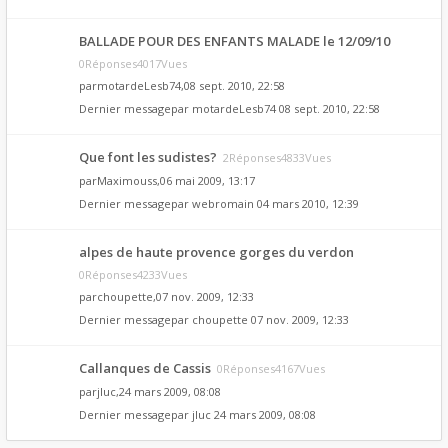
BALLADE POUR DES ENFANTS MALADE le 12/09/10
0Réponses4017Vues
par
motardeLesb74
,08 sept. 2010, 22:58
Dernier messagepar
motardeLesb74
08 sept. 2010, 22:58
Que font les sudistes?
2Réponses4833Vues
par
Maximouss
,06 mai 2009, 13:17
Dernier messagepar
webromain
04 mars 2010, 12:39
alpes de haute provence gorges du verdon
0Réponses4233Vues
par
choupette
,07 nov. 2009, 12:33
Dernier messagepar
choupette
07 nov. 2009, 12:33
Callanques de Cassis
0Réponses4167Vues
par
jluc
,24 mars 2009, 08:08
Dernier messagepar
jluc
24 mars 2009, 08:08