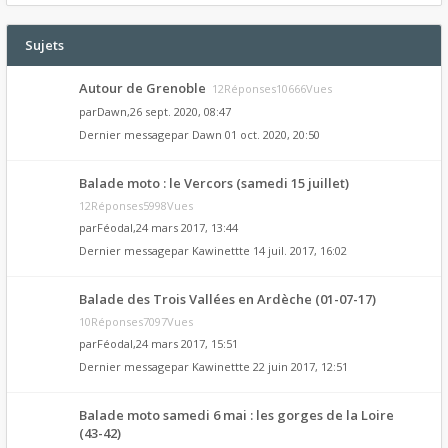
Sujets
Autour de Grenoble
12Réponses10666Vues
par
Dawn
,26 sept. 2020, 08:47
Dernier messagepar
Dawn
01 oct. 2020, 20:50
Balade moto : le Vercors (samedi 15 juillet)
12Réponses5998Vues
par
Féodal
,24 mars 2017, 13:44
Dernier messagepar
Kawinettte
14 juil. 2017, 16:02
Balade des Trois Vallées en Ardèche (01-07-17)
10Réponses7097Vues
par
Féodal
,24 mars 2017, 15:51
Dernier messagepar
Kawinettte
22 juin 2017, 12:51
Balade moto samedi 6 mai : les gorges de la Loire
(43-42)