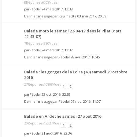
8Réponses6008Vues
par
Féodal
,24 mars 2017, 13:38
Dernier messagepar
Kawinettte
03 mai 2017, 20:09
Balade moto le samedi 22-04-17 dans le Pilat (dpts
42-43-07)
7Réponses4880Vues
par
Féodal
,24 mars 2017, 13:32
Dernier messagepar
Féodal
28 avr. 2017, 16:45
Balade : les gorges de la Loire (43) samedi 29 octobre
2016
27Réponses10808Vues
1
2
par
Féodal
,23 oct. 2016, 22:59
Dernier messagepar
Féodal
09 nov. 2016, 11:07
Balade en Ardèche samedi 27 août 2016
20Réponses12327Vues
1
2
par
Féodal
,21 août 2016, 22:36