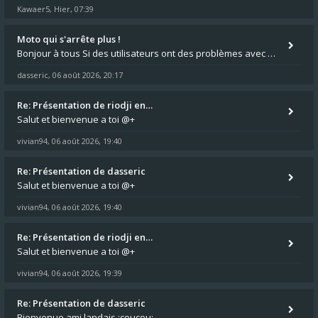
Kawaer5
Hier, 07:39
,
Moto qui s'arrête plus !
Bonjour à tous Si des utilisateurs ont des problèmes avec leur moto qui démarre plus, la mienne ne coupe plus :?: - Je
dasseric
06 août 2026, 20:17
,
Re: Présentation de riodji en…
Salut et bienvenue a toi @+
vivian94
06 août 2026, 19:40
,
Re: Présentation de dasseric
Salut et bienvenue a toi @+
vivian94
06 août 2026, 19:40
,
Re: Présentation de riodji en…
Salut et bienvenue a toi @+
vivian94
06 août 2026, 19:39
,
Re: Présentation de dasseric
Bienvenue ami landais :coucou: