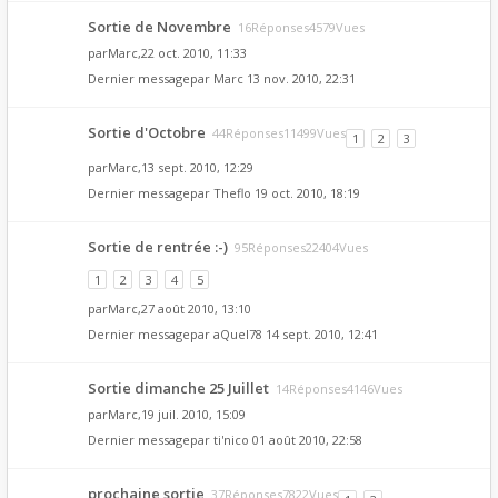
Sortie de Novembre
16Réponses4579Vues
par
Marc
,22 oct. 2010, 11:33
Dernier messagepar
Marc
13 nov. 2010, 22:31
Sortie d'Octobre
44Réponses11499Vues
1
2
3
par
Marc
,13 sept. 2010, 12:29
Dernier messagepar
Theflo
19 oct. 2010, 18:19
Sortie de rentrée :-)
95Réponses22404Vues
1
2
3
4
5
par
Marc
,27 août 2010, 13:10
Dernier messagepar
aQuel78
14 sept. 2010, 12:41
Sortie dimanche 25 Juillet
14Réponses4146Vues
par
Marc
,19 juil. 2010, 15:09
Dernier messagepar
ti'nico
01 août 2010, 22:58
prochaine sortie
37Réponses7822Vues