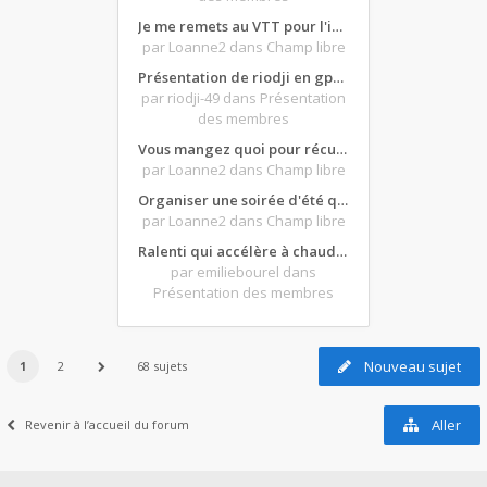
Je me remets au VTT pour l'intersaison, version électrique
par Loanne2
dans Champ libre
Présentation de riodji en gpz500
par riodji-49
dans Présentation
des membres
Vous mangez quoi pour récupérer après une grosse journée de moto ?
par Loanne2
dans Champ libre
Organiser une soirée d'été qui claque : vos bons plans matos ?
par Loanne2
dans Champ libre
Ralenti qui accélère à chaud et ne redescend pas...
par emiliebourel
dans
Présentation des membres
Nouveau sujet
1
2
68 sujets
Aller
Revenir à l’accueil du forum