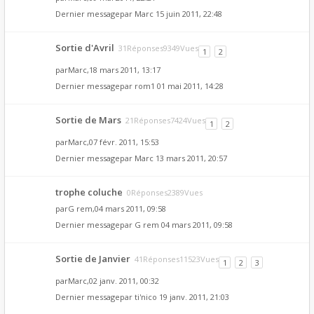
Dernier messagepar
Marc
15 juin 2011, 22:48
Sortie d'Avril
31Réponses9349Vues
1
2
par
Marc
,18 mars 2011, 13:17
Dernier messagepar
rom1
01 mai 2011, 14:28
Sortie de Mars
21Réponses7424Vues
1
2
par
Marc
,07 févr. 2011, 15:53
Dernier messagepar
Marc
13 mars 2011, 20:57
trophe coluche
0Réponses2389Vues
par
G rem
,04 mars 2011, 09:58
Dernier messagepar
G rem
04 mars 2011, 09:58
Sortie de Janvier
41Réponses11523Vues
1
2
3
par
Marc
,02 janv. 2011, 00:32
Dernier messagepar
ti'nico
19 janv. 2011, 21:03