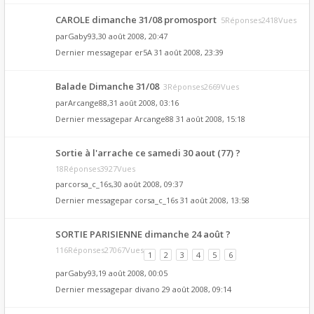
CAROLE dimanche 31/08 promosport
5Réponses2418Vues
par
Gaby93
,30 août 2008, 20:47
Dernier messagepar
er5A
31 août 2008, 23:39
Balade Dimanche 31/08
3Réponses2669Vues
par
Arcange88
,31 août 2008, 03:16
Dernier messagepar
Arcange88
31 août 2008, 15:18
Sortie à l'arrache ce samedi 30 aout (77) ?
18Réponses3927Vues
par
corsa_c_16s
,30 août 2008, 09:37
Dernier messagepar
corsa_c_16s
31 août 2008, 13:58
SORTIE PARISIENNE dimanche 24 août ?
116Réponses27067Vues
1
2
3
4
5
6
par
Gaby93
,19 août 2008, 00:05
Dernier messagepar
divano
29 août 2008, 09:14