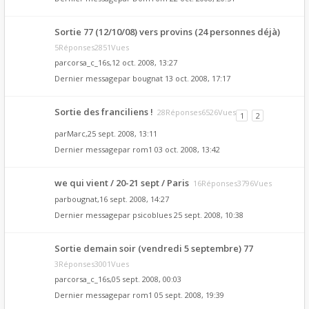
Sortie 77 (12/10/08) vers provins (24 personnes déjà)
5Réponses2851Vues
par
corsa_c_16s
,12 oct. 2008, 13:27
Dernier messagepar
bougnat
13 oct. 2008, 17:17
Sortie des franciliens !
28Réponses6526Vues
1
2
par
Marc
,25 sept. 2008, 13:11
Dernier messagepar
rom1
03 oct. 2008, 13:42
we qui vient / 20-21 sept / Paris
16Réponses3796Vues
par
bougnat
,16 sept. 2008, 14:27
Dernier messagepar
psicoblues
25 sept. 2008, 10:38
Sortie demain soir (vendredi 5 septembre) 77
3Réponses3001Vues
par
corsa_c_16s
,05 sept. 2008, 00:03
Dernier messagepar
rom1
05 sept. 2008, 19:39