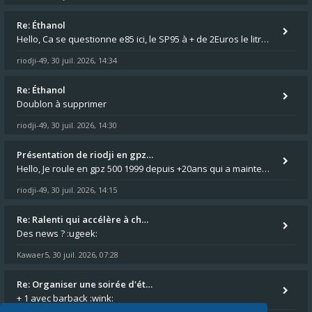
Re: Éthanol
Hello, Ca se questionne e85 ici, le SP95 à + de 2Euros le litre ça fait mal au luc en ER5 comme en GPZ500 :😵 0,76 le lit
riodji-49
30 juil. 2026, 14:34
,
Re: Éthanol
Doublon à supprimer
riodji-49
30 juil. 2026, 14:30
,
Présentation de riodji en gpz…
Hello, Je roule en gpz 500 1999 depuis +20ans qui a maintenant passé les 150.000km au compteur. C'est un peu la grande s
riodji-49
30 juil. 2026, 14:15
,
Re: Ralenti qui accélère à ch…
Des news ? :ugeek:
Kawaer5
30 juil. 2026, 07:28
,
Re: Organiser une soirée d'ét…
+ 1 avec barback :wink: