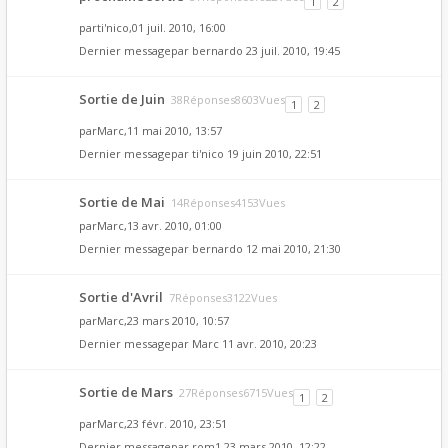
1
2
par
ti'nico
,01 juil. 2010, 16:00
Dernier messagepar
bernardo
23 juil. 2010, 19:45
Sortie de Juin
38Réponses8603Vues
1
2
par
Marc
,11 mai 2010, 13:57
Dernier messagepar
ti'nico
19 juin 2010, 22:51
Sortie de Mai
14Réponses4153Vues
par
Marc
,13 avr. 2010, 01:00
Dernier messagepar
bernardo
12 mai 2010, 21:30
Sortie d'Avril
7Réponses3122Vues
par
Marc
,23 mars 2010, 10:57
Dernier messagepar
Marc
11 avr. 2010, 20:23
Sortie de Mars
27Réponses6715Vues
1
2
par
Marc
,23 févr. 2010, 23:51
Dernier messagepar
rom1
23 mars 2010, 12:22