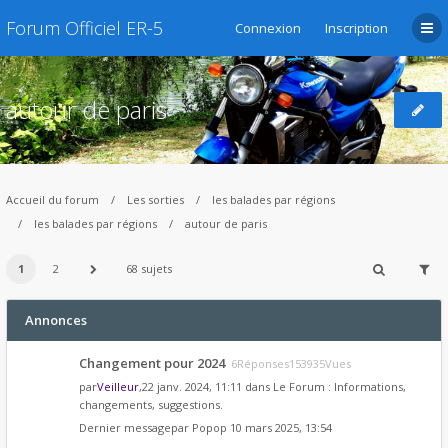
Forum Officiel ER-5
Connexion
Inscription
autour de paris
Accueil du forum
Les sorties
les balades par régions
les balades par régions
autour de paris
1
2
68 sujets
Annonces
Changement pour 2024
6Réponses153935Vues
par
Veilleur
,22 janv. 2024, 11:11 dans
Le Forum : Informations,
changements, suggestions.
Dernier messagepar
Popop
10 mars 2025, 13:54