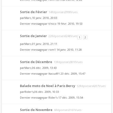
Sortie de Février
14Réponses3998Vues
par
Marc
,10 janv. 2010, 20:03
Dernier messagepar
ti'nico
19 févr. 2010, 19:53
Sortie de Janvier
22Réponses6248Vues
1
2
par
Marc
,01 janv. 2010, 21:11
Dernier messagepar
rom1
14 janv. 2010, 11:28
Sortie de Décembre
13Réponses3810Vues
par
Marc
,06 déc. 2009, 13:43
Dernier messagepar
Itacud91
23 déc. 2009, 15:47
Balade moto de Noel à Paris Bercy
12Réponses4207Vues
par
Rider's
,06 déc. 2009, 10:33
Dernier messagepar
Rider's
17 déc. 2009, 15:54
Sortie de Novembre
6Réponses3161Vues