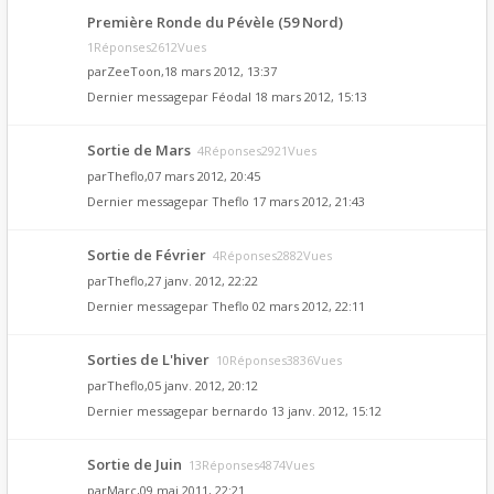
Première Ronde du Pévèle (59 Nord)
1Réponses2612Vues
par
ZeeToon
,18 mars 2012, 13:37
Dernier messagepar
Féodal
18 mars 2012, 15:13
Sortie de Mars
4Réponses2921Vues
par
Theflo
,07 mars 2012, 20:45
Dernier messagepar
Theflo
17 mars 2012, 21:43
Sortie de Février
4Réponses2882Vues
par
Theflo
,27 janv. 2012, 22:22
Dernier messagepar
Theflo
02 mars 2012, 22:11
Sorties de L'hiver
10Réponses3836Vues
par
Theflo
,05 janv. 2012, 20:12
Dernier messagepar
bernardo
13 janv. 2012, 15:12
Sortie de Juin
13Réponses4874Vues
par
Marc
,09 mai 2011, 22:21