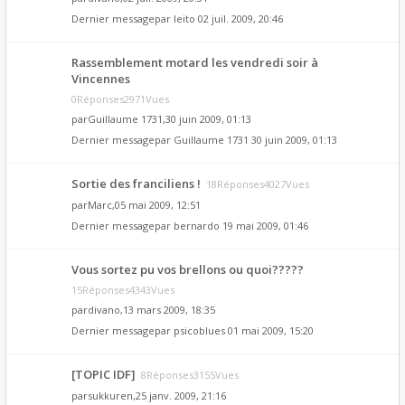
Dernier messagepar
leito
02 juil. 2009, 20:46
Rassemblement motard les vendredi soir à
Vincennes
0Réponses2971Vues
par
Guillaume 1731
,30 juin 2009, 01:13
Dernier messagepar
Guillaume 1731
30 juin 2009, 01:13
Sortie des franciliens !
18Réponses4027Vues
par
Marc
,05 mai 2009, 12:51
Dernier messagepar
bernardo
19 mai 2009, 01:46
Vous sortez pu vos brellons ou quoi?????
15Réponses4343Vues
par
divano
,13 mars 2009, 18:35
Dernier messagepar
psicoblues
01 mai 2009, 15:20
[TOPIC IDF]
8Réponses3155Vues
par
sukkuren
,25 janv. 2009, 21:16