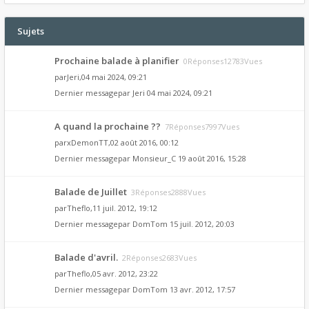
Sujets
Prochaine balade à planifier
0Réponses12783Vues
par
Jeri
,04 mai 2024, 09:21
Dernier messagepar
Jeri
04 mai 2024, 09:21
A quand la prochaine ??
7Réponses7997Vues
par
xDemonTT
,02 août 2016, 00:12
Dernier messagepar
Monsieur_C
19 août 2016, 15:28
Balade de Juillet
3Réponses2888Vues
par
Theflo
,11 juil. 2012, 19:12
Dernier messagepar
DomTom
15 juil. 2012, 20:03
Balade d'avril.
2Réponses2683Vues
par
Theflo
,05 avr. 2012, 23:22
Dernier messagepar
DomTom
13 avr. 2012, 17:57