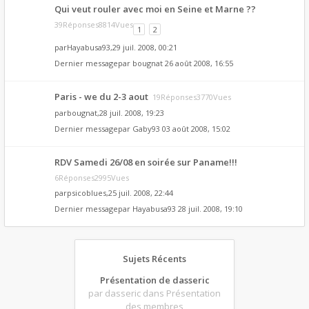
Qui veut rouler avec moi en Seine et Marne ??
39Réponses8814Vues
1
2
par
Hayabusa93
,29 juil. 2008, 00:21
Dernier messagepar
bougnat
26 août 2008, 16:55
Paris - we du 2-3 aout
19Réponses3770Vues
par
bougnat
,28 juil. 2008, 19:23
Dernier messagepar
Gaby93
03 août 2008, 15:02
RDV Samedi 26/08 en soirée sur Paname!!!
6Réponses2995Vues
par
psicoblues
,25 juil. 2008, 22:44
Dernier messagepar
Hayabusa93
28 juil. 2008, 19:10
Sujets Récents
Présentation de dasseric
par dasseric
dans Présentation
des membres