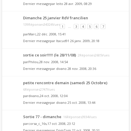
Dernier messagepar
leito
28 avr. 2009, 08:29
Dimanche 25 janvier RdV francilien
139Réponses34324Vues
1
…
3
4
5
6
7
par
Marc
,22 déc. 2008, 15:41
Dernier messagepar
Itacud91
26 janv. 2009, 20:18
sortie ce soir!!!!! (le 28/11/08)
2Réponses2605Vues
par
Philou
,28 nov. 2008, 14:54
Dernier messagepar
divano
28 nov. 2008, 20:36
petite rencontre demain (samedi 25 Octobre)
6Réponses2747Vues
par
divano
,24 oct. 2008, 12:04
Dernier messagepar
divano
25 oct. 2008, 13:44
Sortie 77 - dimanche
16Réponses3934Vues
par
corsa_c_16s
,17 oct. 2008, 23:12
Dernier messagepar
DomTom
22 oct. 2008, 20:51