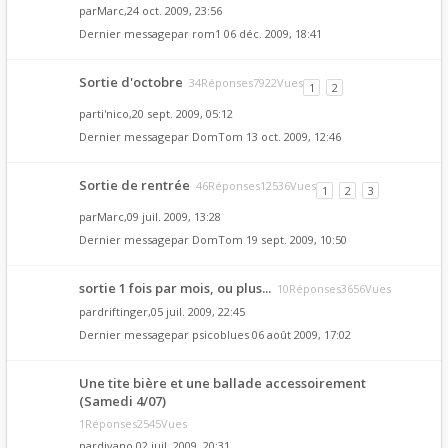
par
Marc
,24 oct. 2009, 23:56
Dernier messagepar
rom1
06 déc. 2009, 18:41
Sortie d'octobre
34Réponses7922Vues
1
2
par
ti'nico
,20 sept. 2009, 05:12
Dernier messagepar
DomTom
13 oct. 2009, 12:46
Sortie de rentrée
46Réponses12536Vues
1
2
3
par
Marc
,09 juil. 2009, 13:28
Dernier messagepar
DomTom
19 sept. 2009, 10:50
sortie 1 fois par mois, ou plus...
10Réponses3656Vues
par
driftinger
,05 juil. 2009, 22:45
Dernier messagepar
psicoblues
06 août 2009, 17:02
Une tite bière et une ballade accessoirement
(Samedi 4/07)
1Réponses2545Vues
par
divano
,02 juil. 2009, 20:31