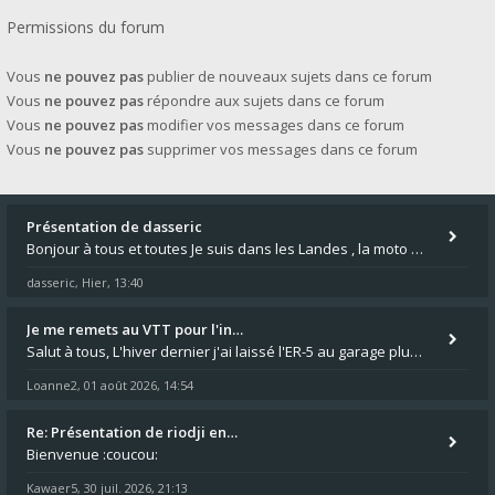
Permissions du forum
Vous
ne pouvez pas
publier de nouveaux sujets dans ce forum
Vous
ne pouvez pas
répondre aux sujets dans ce forum
Vous
ne pouvez pas
modifier vos messages dans ce forum
Vous
ne pouvez pas
supprimer vos messages dans ce forum
Présentation de dasseric
Bonjour à tous et toutes Je suis dans les Landes , la moto appartient à ma fille et je suis désigné pour faire l'entreti
dasseric
Hier, 13:40
,
Je me remets au VTT pour l'in…
Salut à tous, L'hiver dernier j'ai laissé l'ER-5 au garage plus souvent que je veux bien l'admettre, et le médecin m'a
Loanne2
01 août 2026, 14:54
,
Re: Présentation de riodji en…
Bienvenue :coucou:
Kawaer5
30 juil. 2026, 21:13
,