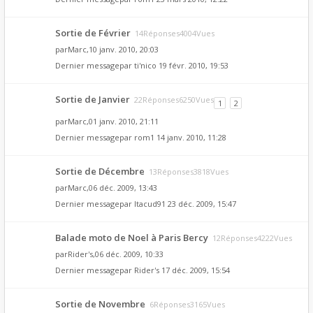
Sortie de Février
14Réponses4004Vues
par
Marc
,10 janv. 2010, 20:03
Dernier messagepar
ti'nico
19 févr. 2010, 19:53
Sortie de Janvier
22Réponses6250Vues
1
2
par
Marc
,01 janv. 2010, 21:11
Dernier messagepar
rom1
14 janv. 2010, 11:28
Sortie de Décembre
13Réponses3818Vues
par
Marc
,06 déc. 2009, 13:43
Dernier messagepar
Itacud91
23 déc. 2009, 15:47
Balade moto de Noel à Paris Bercy
12Réponses4222Vues
par
Rider's
,06 déc. 2009, 10:33
Dernier messagepar
Rider's
17 déc. 2009, 15:54
Sortie de Novembre
6Réponses3165Vues