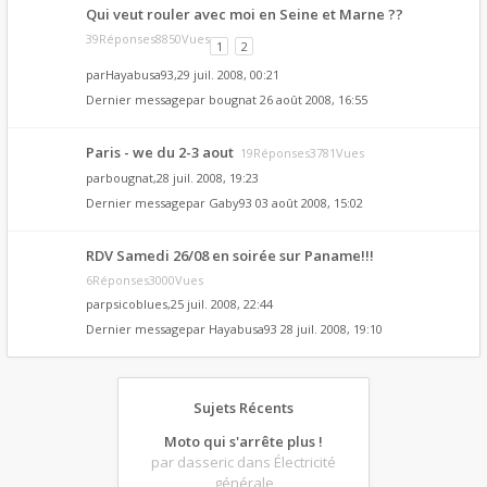
Qui veut rouler avec moi en Seine et Marne ??
39Réponses8850Vues
1
2
par
Hayabusa93
,29 juil. 2008, 00:21
Dernier messagepar
bougnat
26 août 2008, 16:55
Paris - we du 2-3 aout
19Réponses3781Vues
par
bougnat
,28 juil. 2008, 19:23
Dernier messagepar
Gaby93
03 août 2008, 15:02
RDV Samedi 26/08 en soirée sur Paname!!!
6Réponses3000Vues
par
psicoblues
,25 juil. 2008, 22:44
Dernier messagepar
Hayabusa93
28 juil. 2008, 19:10
Sujets Récents
Moto qui s'arrête plus !
par dasseric
dans Électricité
générale