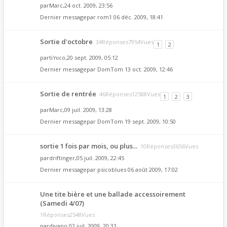
par
Marc
,24 oct. 2009, 23:56
Dernier messagepar
rom1
06 déc. 2009, 18:41
Sortie d'octobre
34Réponses7954Vues
1
2
par
ti'nico
,20 sept. 2009, 05:12
Dernier messagepar
DomTom
13 oct. 2009, 12:46
Sortie de rentrée
46Réponses12588Vues
1
2
3
par
Marc
,09 juil. 2009, 13:28
Dernier messagepar
DomTom
19 sept. 2009, 10:50
sortie 1 fois par mois, ou plus...
10Réponses3656Vues
par
driftinger
,05 juil. 2009, 22:45
Dernier messagepar
psicoblues
06 août 2009, 17:02
Une tite bière et une ballade accessoirement
(Samedi 4/07)
1Réponses2548Vues
par
divano
,02 juil. 2009, 20:31