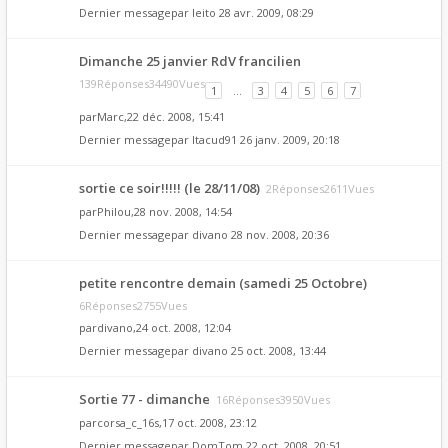
Dernier messagepar
leito
28 avr. 2009, 08:29
Dimanche 25 janvier RdV francilien
139Réponses34490Vues
1
…
3
4
5
6
7
par
Marc
,22 déc. 2008, 15:41
Dernier messagepar
Itacud91
26 janv. 2009, 20:18
sortie ce soir!!!!! (le 28/11/08)
2Réponses2611Vues
par
Philou
,28 nov. 2008, 14:54
Dernier messagepar
divano
28 nov. 2008, 20:36
petite rencontre demain (samedi 25 Octobre)
6Réponses2755Vues
par
divano
,24 oct. 2008, 12:04
Dernier messagepar
divano
25 oct. 2008, 13:44
Sortie 77 - dimanche
16Réponses3950Vues
par
corsa_c_16s
,17 oct. 2008, 23:12
Dernier messagepar
DomTom
22 oct. 2008, 20:51