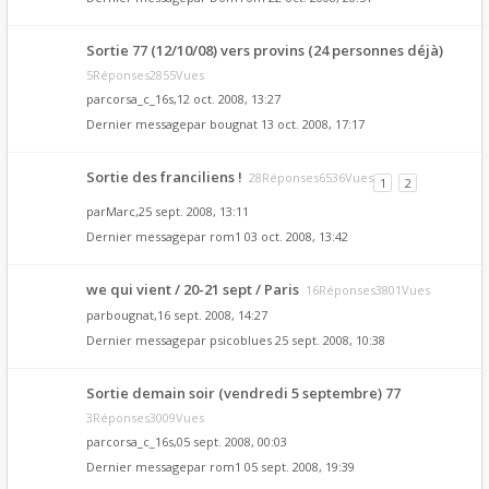
Sortie 77 (12/10/08) vers provins (24 personnes déjà)
5Réponses2855Vues
par
corsa_c_16s
,12 oct. 2008, 13:27
Dernier messagepar
bougnat
13 oct. 2008, 17:17
Sortie des franciliens !
28Réponses6536Vues
1
2
par
Marc
,25 sept. 2008, 13:11
Dernier messagepar
rom1
03 oct. 2008, 13:42
we qui vient / 20-21 sept / Paris
16Réponses3801Vues
par
bougnat
,16 sept. 2008, 14:27
Dernier messagepar
psicoblues
25 sept. 2008, 10:38
Sortie demain soir (vendredi 5 septembre) 77
3Réponses3009Vues
par
corsa_c_16s
,05 sept. 2008, 00:03
Dernier messagepar
rom1
05 sept. 2008, 19:39