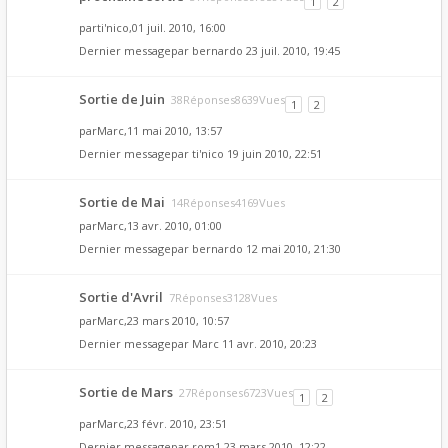
1
2
par
ti'nico
,01 juil. 2010, 16:00
Dernier messagepar
bernardo
23 juil. 2010, 19:45
Sortie de Juin
38Réponses8639Vues
1
2
par
Marc
,11 mai 2010, 13:57
Dernier messagepar
ti'nico
19 juin 2010, 22:51
Sortie de Mai
14Réponses4169Vues
par
Marc
,13 avr. 2010, 01:00
Dernier messagepar
bernardo
12 mai 2010, 21:30
Sortie d'Avril
7Réponses3128Vues
par
Marc
,23 mars 2010, 10:57
Dernier messagepar
Marc
11 avr. 2010, 20:23
Sortie de Mars
27Réponses6723Vues
1
2
par
Marc
,23 févr. 2010, 23:51
Dernier messagepar
rom1
23 mars 2010, 12:22