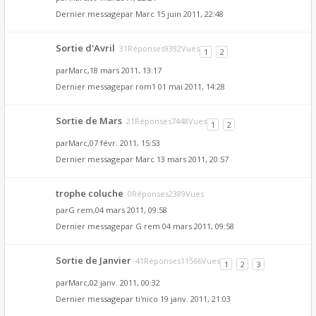
Dernier messagepar
Marc
15 juin 2011, 22:48
Sortie d'Avril
31Réponses9392Vues
1
2
par
Marc
,18 mars 2011, 13:17
Dernier messagepar
rom1
01 mai 2011, 14:28
Sortie de Mars
21Réponses7448Vues
1
2
par
Marc
,07 févr. 2011, 15:53
Dernier messagepar
Marc
13 mars 2011, 20:57
trophe coluche
0Réponses2389Vues
par
G rem
,04 mars 2011, 09:58
Dernier messagepar
G rem
04 mars 2011, 09:58
Sortie de Janvier
41Réponses11566Vues
1
2
3
par
Marc
,02 janv. 2011, 00:32
Dernier messagepar
ti'nico
19 janv. 2011, 21:03