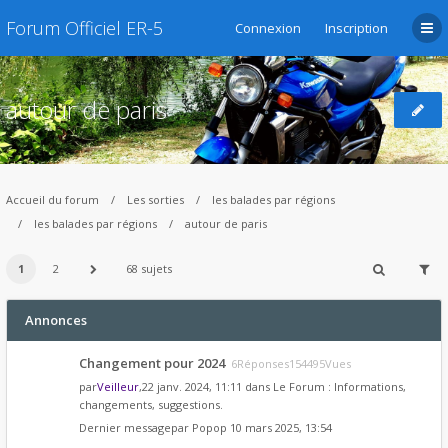
Forum Officiel ER-5
Connexion
Inscription
autour de paris
Accueil du forum
Les sorties
les balades par régions
les balades par régions
autour de paris
1
2
68 sujets
Annonces
Changement pour 2024
6Réponses154495Vues
par
Veilleur
,22 janv. 2024, 11:11 dans
Le Forum : Informations,
changements, suggestions.
Dernier messagepar
Popop
10 mars 2025, 13:54