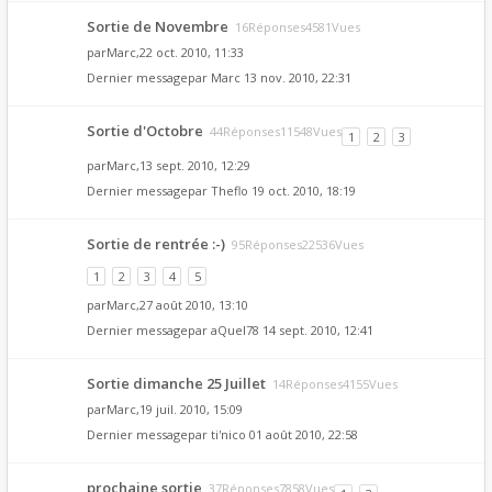
Sortie de Novembre
16Réponses4581Vues
par
Marc
,22 oct. 2010, 11:33
Dernier messagepar
Marc
13 nov. 2010, 22:31
Sortie d'Octobre
44Réponses11548Vues
1
2
3
par
Marc
,13 sept. 2010, 12:29
Dernier messagepar
Theflo
19 oct. 2010, 18:19
Sortie de rentrée :-)
95Réponses22536Vues
1
2
3
4
5
par
Marc
,27 août 2010, 13:10
Dernier messagepar
aQuel78
14 sept. 2010, 12:41
Sortie dimanche 25 Juillet
14Réponses4155Vues
par
Marc
,19 juil. 2010, 15:09
Dernier messagepar
ti'nico
01 août 2010, 22:58
prochaine sortie
37Réponses7858Vues