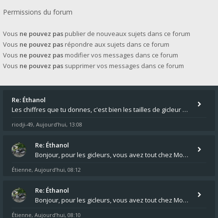
Permissions du forum
Vous
ne pouvez pas
publier de nouveaux sujets dans ce forum
Vous
ne pouvez pas
répondre aux sujets dans ce forum
Vous
ne pouvez pas
modifier vos messages dans ce forum
Vous
ne pouvez pas
supprimer vos messages dans ce forum
Re: Éthanol
Les chiffres que tu donnes, c'est bien les tailles de gicleur ? Par contre tes "-2 tours" à quoi correspondent t'ils ?
riodji-49
Aujourd’hui, 13:08
,
Re: Éthanol
Bonjour, pour les gicleurs, vous avez tout chez Motokristen à Bar sur Aube. https://www.motokristen.fr/ On peut aussi
Étienne
Aujourd’hui, 08:12
,
Re: Éthanol
Bonjour, pour les gicleurs, vous avez tout chez Motokristen à Bar sur Aube. https://www.motokristen.fr/produits/4946-l
Étienne
Aujourd’hui, 08:10
,