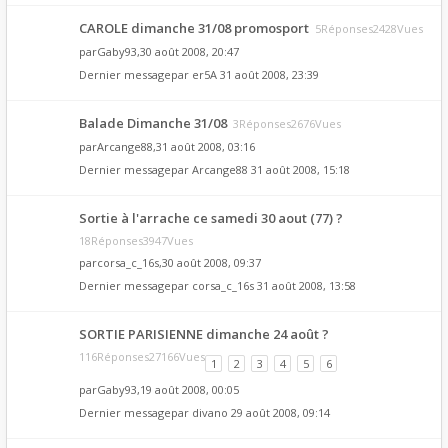
CAROLE dimanche 31/08 promosport
5Réponses2428Vues
par
Gaby93
,30 août 2008, 20:47
Dernier messagepar
er5A
31 août 2008, 23:39
Balade Dimanche 31/08
3Réponses2676Vues
par
Arcange88
,31 août 2008, 03:16
Dernier messagepar
Arcange88
31 août 2008, 15:18
Sortie à l'arrache ce samedi 30 aout (77) ?
18Réponses3947Vues
par
corsa_c_16s
,30 août 2008, 09:37
Dernier messagepar
corsa_c_16s
31 août 2008, 13:58
SORTIE PARISIENNE dimanche 24 août ?
116Réponses27166Vues
1
2
3
4
5
6
par
Gaby93
,19 août 2008, 00:05
Dernier messagepar
divano
29 août 2008, 09:14