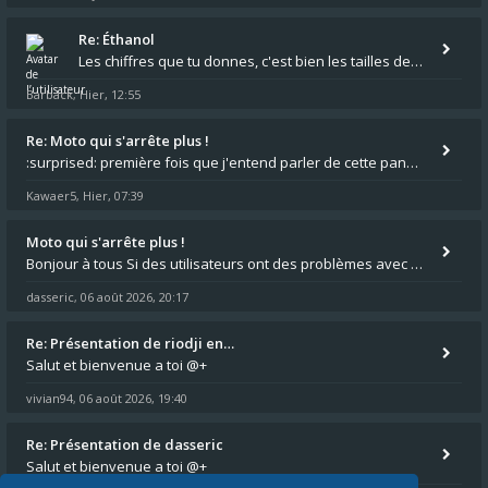
Re: Éthanol
Les chiffres que tu donnes, c'est bien les tailles de gicleur ? Par contre tes "-2 tours" à quoi correspondent t'ils ?
Barback
Hier, 12:55
,
Re: Moto qui s'arrête plus !
:surprised: première fois que j'entend parler de cette panne ,ta moto aurait été maraboutée? :pretre:
Kawaer5
Hier, 07:39
,
Moto qui s'arrête plus !
Bonjour à tous Si des utilisateurs ont des problèmes avec leur moto qui démarre plus, la mienne ne coupe plus :?: - Je
dasseric
06 août 2026, 20:17
,
Re: Présentation de riodji en…
Salut et bienvenue a toi @+
vivian94
06 août 2026, 19:40
,
Re: Présentation de dasseric
Salut et bienvenue a toi @+