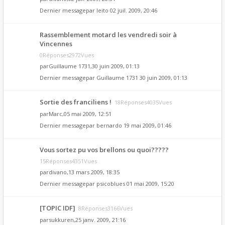
Dernier messagepar
leito
02 juil. 2009, 20:46
Rassemblement motard les vendredi soir à
Vincennes
0Réponses2972Vues
par
Guillaume 1731
,30 juin 2009, 01:13
Dernier messagepar
Guillaume 1731
30 juin 2009, 01:13
Sortie des franciliens !
18Réponses4035Vues
par
Marc
,05 mai 2009, 12:51
Dernier messagepar
bernardo
19 mai 2009, 01:46
Vous sortez pu vos brellons ou quoi?????
15Réponses4351Vues
par
divano
,13 mars 2009, 18:35
Dernier messagepar
psicoblues
01 mai 2009, 15:20
[TOPIC IDF]
8Réponses3166Vues
par
sukkuren
,25 janv. 2009, 21:16