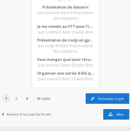
Présentation de dasseric
par dasseric
dans Présentation
des membres
Je me remets au VTT pour l'intersaison, version électrique
par Loanne2
dans Champ libre
Présentation de riodji en gpz500
par riodji-49
dans Présentation
des membres
Vous mangez quoi pour récupérer après une grosse journée de moto ?
par Loanne2
dans Champ libre
Organiser une soirée d'été qui claque : vos bons plans matos ?
par Loanne2
dans Champ libre
Nouveau sujet
1
2
68 sujets
Aller
Revenir à l’accueil du forum