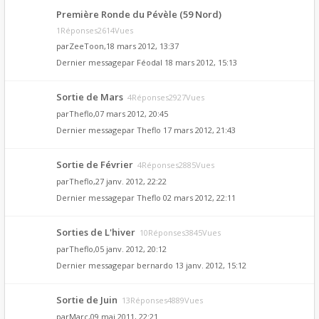
Première Ronde du Pévèle (59 Nord)
1Réponses2614Vues
par
ZeeToon
,18 mars 2012, 13:37
Dernier messagepar
Féodal
18 mars 2012, 15:13
Sortie de Mars
4Réponses2927Vues
par
Theflo
,07 mars 2012, 20:45
Dernier messagepar
Theflo
17 mars 2012, 21:43
Sortie de Février
4Réponses2885Vues
par
Theflo
,27 janv. 2012, 22:22
Dernier messagepar
Theflo
02 mars 2012, 22:11
Sorties de L'hiver
10Réponses3845Vues
par
Theflo
,05 janv. 2012, 20:12
Dernier messagepar
bernardo
13 janv. 2012, 15:12
Sortie de Juin
13Réponses4889Vues
par
Marc
,09 mai 2011, 22:21