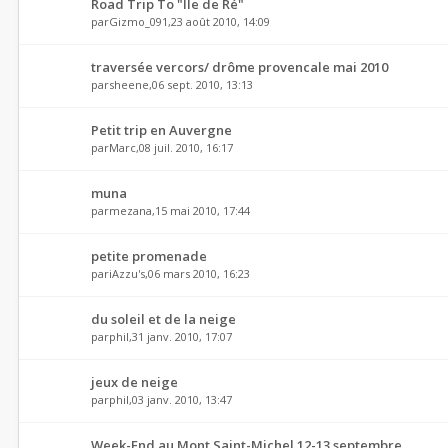
Road Trip To "Ile de Ré"
par
Gizmo_091
,23 août 2010, 14:09
traversée vercors/ drôme provencale mai 2010
par
sheene
,06 sept. 2010, 13:13
Petit trip en Auvergne
par
Marc
,08 juil. 2010, 16:17
muna
par
mezana
,15 mai 2010, 17:44
petite promenade
par
iAzzu's
,06 mars 2010, 16:23
du soleil et de la neige
par
phil
,31 janv. 2010, 17:07
jeux de neige
par
phil
,03 janv. 2010, 13:47
Week-End au Mont Saint-Michel 12-13 septembre