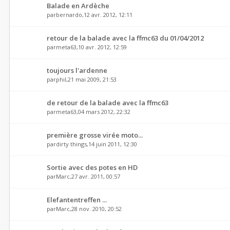
Balade en Ardèche
par
bernardo
,12 avr. 2012, 12:11
retour de la balade avec la ffmc63 du 01/04/2012
par
meta63
,10 avr. 2012, 12:59
toujours l'ardenne
par
phil
,21 mai 2009, 21:53
de retour de la balade avec la ffmc63
par
meta63
,04 mars 2012, 22:32
première grosse virée moto...
par
dirty things
,14 juin 2011, 12:30
Sortie avec des potes en HD
par
Marc
,27 avr. 2011, 00:57
Elefantentreffen ...
par
Marc
,28 nov. 2010, 20:52