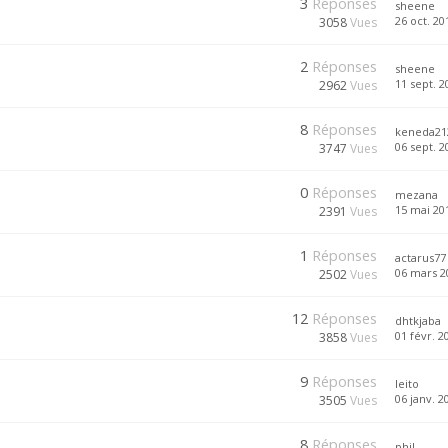
3
Réponses
sheene
26 oct. 20
3058
Vues
2
Réponses
sheene
11 sept. 2
2962
Vues
8
Réponses
keneda21
06 sept. 2
3747
Vues
0
Réponses
mezana
15 mai 201
2391
Vues
1
Réponses
actarus77
06 mars 2
2502
Vues
12
Réponses
dhtkjaba
01 févr. 2
3858
Vues
9
Réponses
leito
06 janv. 2
3505
Vues
8
Réponses
phil