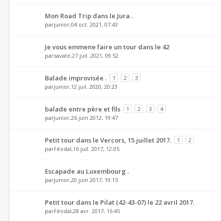
Mon Road Trip dans le Jura .
par
junior
,04 oct. 2021, 07:43
Je vous emmene faire un tour dans le 42
par
savate
,27 juil. 2021, 09:52
Balade improvisée .
1
2
3
par
junior
,12 juil. 2020, 20:23
balade entre père et fils
1
2
3
4
par
junior
,26 juin 2012, 19:47
Petit tour dans le Vercors, 15 juillet 2017.
1
2
par
Féodal
,16 juil. 2017, 12:05
Escapade au Luxembourg .
par
junior
,20 juin 2017, 19:15
Petit tour dans le Pilat (42-43-07) le 22 avril 2017.
par
Féodal
,28 avr. 2017, 16:45