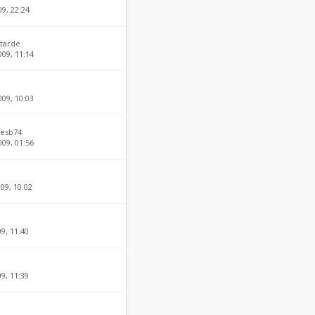
09, 22:24
tarde
009, 11:14
009, 10:03
esb74
009, 01:56
09, 10:02
09, 11:40
09, 11:39