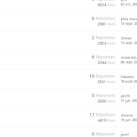
02 oct. 20
4524
Vues
6
Réponses
ptite mou
13 sept. 2
2981
Vues
2
Réponses
Olivier
13 sept. 2
2954
Vues
6
Réponses
motardeL
08 sept. 2
3344
Vues
10
Réponses
Fabiano
18 août 20
3551
Vues
0
Réponses
phl73
31 juil. 20
2836
Vues
17
Réponses
sheene
19 juil. 20
4419
Vues
0
Réponses
plorf