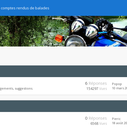
s comptes rendus de balades
6
Réponses
Popop
10 mars 2
gements, suggestions.
154297
Vues
0
Réponses
Pieric
18 août 20
6568
Vues