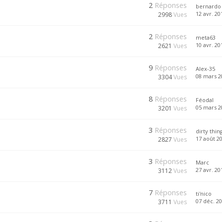
2
Réponses
bernardo
12 avr. 20
2998
Vues
2
Réponses
meta63
10 avr. 20
2621
Vues
9
Réponses
Alex-35
08 mars 2
3304
Vues
8
Réponses
Féodal
05 mars 2
3201
Vues
3
Réponses
dirty thin
17 août 20
2827
Vues
3
Réponses
Marc
27 avr. 20
3112
Vues
7
Réponses
ti'nico
07 déc. 20
3711
Vues