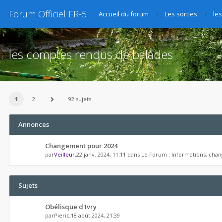
Forum Officiel ER-5
Accueil du forum
Les sorties
le
les comptes rendus de balades
1
2
92 sujets
Annonces
Changement pour 2024
par
Veilleur
,22 janv. 2024, 11:11 dans
Le Forum : Informations, chan
Sujets
Obélisque d'Ivry
par
Pieric
,18 août 2024, 21:39