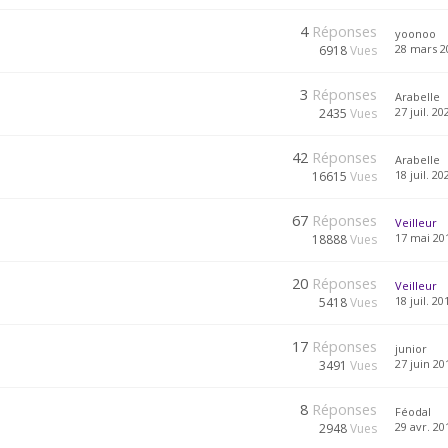
4
Réponses
yoonoo
28 mars 2
6918
Vues
3
Réponses
Arabelle
27 juil. 20
2435
Vues
42
Réponses
Arabelle
18 juil. 20
16615
Vues
67
Réponses
Veilleur
17 mai 201
18888
Vues
20
Réponses
Veilleur
18 juil. 20
5418
Vues
17
Réponses
junior
27 juin 20
3491
Vues
8
Réponses
Féodal
29 avr. 20
2948
Vues