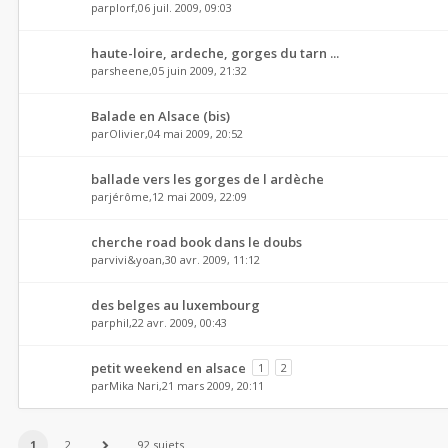
par
plorf
,06 juil. 2009, 09:03
haute-loire, ardeche, gorges du tarn ...
par
sheene
,05 juin 2009, 21:32
Balade en Alsace (bis)
par
Olivier
,04 mai 2009, 20:52
ballade vers les gorges de l ardèche
par
jérôme
,12 mai 2009, 22:09
cherche road book dans le doubs
par
vivi&yoan
,30 avr. 2009, 11:12
des belges au luxembourg
par
phil
,22 avr. 2009, 00:43
petit weekend en alsace
1
2
par
Mika Nari
,21 mars 2009, 20:11
1
2
92 sujets