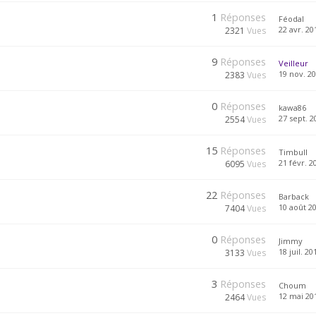
1
Réponses
Féodal
22 avr. 20
2321
Vues
9
Réponses
Veilleur
19 nov. 20
2383
Vues
0
Réponses
kawa86
27 sept. 2
2554
Vues
15
Réponses
Timbull
21 févr. 2
6095
Vues
22
Réponses
Barback
10 août 20
7404
Vues
0
Réponses
Jimmy
18 juil. 20
3133
Vues
3
Réponses
Choum
12 mai 201
2464
Vues