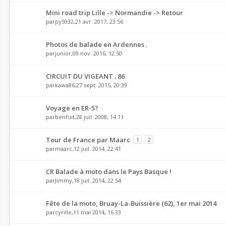
Mini road trip Lille -> Normandie -> Retour
par
py5932
,21 avr. 2017, 23:56
Photos de balade en Ardennes .
par
junior
,09 nov. 2016, 12:50
CIRCUIT DU VIGEANT . 86
par
kawa86
,27 sept. 2015, 20:39
Voyage en ER-5?
par
benfuit
,28 juil. 2008, 14:11
Tour de France par Maarc
1
2
par
maarc
,12 juil. 2014, 22:41
CR Balade à moto dans le Pays Basque !
par
Jimmy
,18 juil. 2014, 22:54
Fête de la moto, Bruay-La-Buissière (62), 1er mai 2014
par
cyrille
,11 mai 2014, 16:33