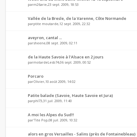
par
m26arie
,23 sept. 2009, 18:53
Vallée de la Bresle, de la Varenne, Côte Normande
par
ptite moutarde
,12 sept. 2009, 22:32
aveyron, cantal ...
par
sheene
,08 sept. 2009, 02:11
de la Haute Savoie à l'Alsace en 2 jours
par
motardeLesb74
,06 sept. 2009, 00:52
Porcaro
par
Olivier
,10 août 2009, 14:02
Patite balade (Savoie, Haute Savoie et Jura)
par
phl73
,31 juil. 2009, 11:40
A moi les Alpes du Sud!!
par
'Tite Pop
,08 juil. 2009, 10:32
alors en gros Versailles - Salins (près de Fontainebleau)