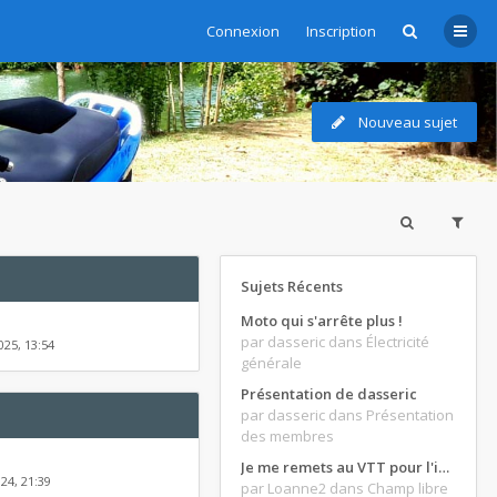
Connexion
Inscription
Nouveau sujet
Sujets Récents
Moto qui s'arrête plus !
par dasseric
dans Électricité
025, 13:54
générale
Présentation de dasseric
par dasseric
dans Présentation
des membres
Je me remets au VTT pour l'intersaison, version électrique
24, 21:39
par Loanne2
dans Champ libre