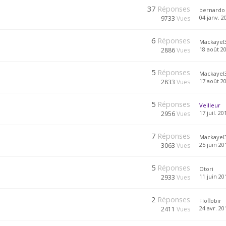
37
Réponses
bernardo
04 janv. 2
9733
Vues
6
Réponses
Mackayel
18 août 20
2886
Vues
5
Réponses
Mackayel
17 août 20
2833
Vues
5
Réponses
Veilleur
17 juil. 20
2956
Vues
7
Réponses
Mackayel
25 juin 20
3063
Vues
5
Réponses
Otori
11 juin 20
2933
Vues
2
Réponses
Floflobir
24 avr. 20
2411
Vues