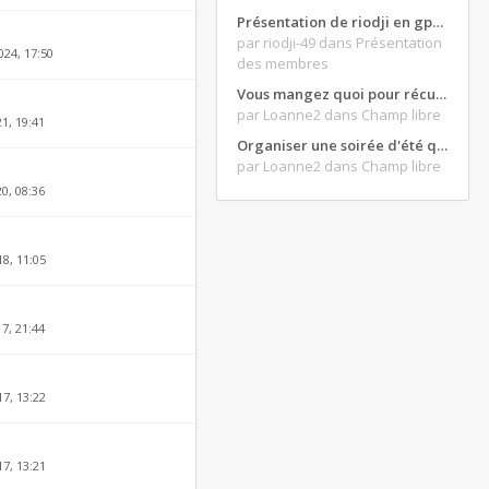
Présentation de riodji en gpz500
par riodji-49
dans Présentation
024, 17:50
des membres
Vous mangez quoi pour récupérer après une grosse journée de moto ?
par Loanne2
dans Champ libre
21, 19:41
Organiser une soirée d'été qui claque : vos bons plans matos ?
par Loanne2
dans Champ libre
20, 08:36
8, 11:05
17, 21:44
17, 13:22
17, 13:21