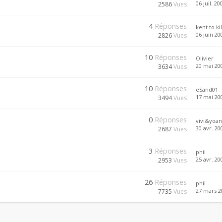
06 juil. 20
2586
Vues
4
Réponses
kent to kil
06 juin 20
2826
Vues
10
Réponses
Olivier
20 mai 200
3634
Vues
10
Réponses
eSand01
17 mai 200
3494
Vues
0
Réponses
vivi&yoan
30 avr. 20
2687
Vues
3
Réponses
phil
25 avr. 20
2953
Vues
26
Réponses
phil
27 mars 2
7735
Vues