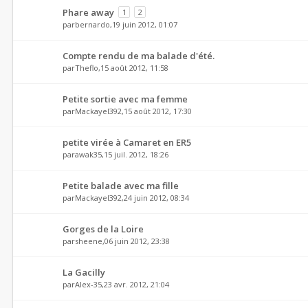
Phare away
1
2
par
bernardo
,19 juin 2012, 01:07
Compte rendu de ma balade d'été.
par
Theflo
,15 août 2012, 11:58
Petite sortie avec ma femme
par
Mackayel392
,15 août 2012, 17:30
petite virée à Camaret en ER5
par
awak35
,15 juil. 2012, 18:26
Petite balade avec ma fille
par
Mackayel392
,24 juin 2012, 08:34
Gorges de la Loire
par
sheene
,06 juin 2012, 23:38
La Gacilly
par
Alex-35
,23 avr. 2012, 21:04