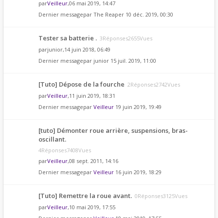
par
Veilleur
,06 mai 2019, 14:47
Dernier messagepar
The Reaper
10 déc. 2019, 00:30
Tester sa batterie .
3Réponses2655Vues
par
junior
,14 juin 2018, 06:49
Dernier messagepar
junior
15 juil. 2019, 11:00
[Tuto] Dépose de la fourche
2Réponses2742Vues
par
Veilleur
,11 juin 2019, 18:31
Dernier messagepar
Veilleur
19 juin 2019, 19:49
[tuto] Démonter roue arrière, suspensions, bras-
oscillant.
4Réponses7408Vues
par
Veilleur
,08 sept. 2011, 14:16
Dernier messagepar
Veilleur
16 juin 2019, 18:29
[Tuto] Remettre la roue avant.
0Réponses3125Vues
par
Veilleur
,10 mai 2019, 17:55