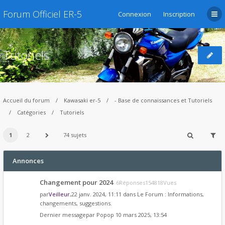
Forum Officiel ER-5
Connexion
Inscription
Tutoriels
Accueil du forum
Kawasaki er-5
- Base de connaissances et Tutoriels
Catégories
Tutoriels
1
2
74 sujets
Annonces
Changement pour 2024
6Réponses154818Vues
par
Veilleur
,22 janv. 2024, 11:11 dans
Le Forum : Informations,
changements, suggestions.
Dernier messagepar
Popop
10 mars 2025, 13:54