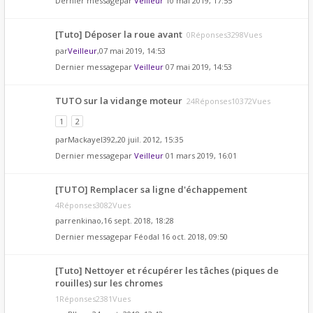
Dernier messagepar
Veilleur
10 mai 2019, 17:55
[Tuto] Déposer la roue avant
0Réponses3298Vues
par
Veilleur
,07 mai 2019, 14:53
Dernier messagepar
Veilleur
07 mai 2019, 14:53
TUTO sur la vidange moteur
24Réponses10372Vues
1
2
par
Mackayel392
,20 juil. 2012, 15:35
Dernier messagepar
Veilleur
01 mars 2019, 16:01
[TUTO] Remplacer sa ligne d'échappement
4Réponses3082Vues
par
renkinao
,16 sept. 2018, 18:28
Dernier messagepar
Féodal
16 oct. 2018, 09:50
[Tuto] Nettoyer et récupérer les tâches (piques de
rouilles) sur les chromes
1Réponses2381Vues