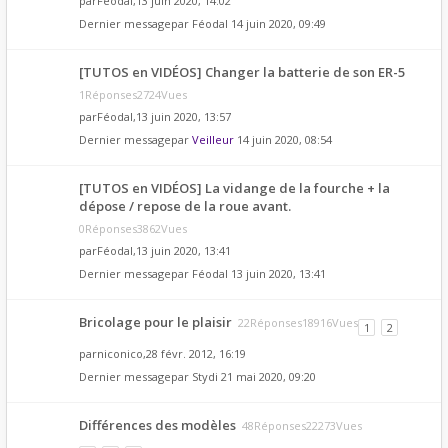
par
Féodal
,13 juin 2020, 14:02
Dernier messagepar
Féodal
14 juin 2020, 09:49
[TUTOS en VIDÉOS] Changer la batterie de son ER-5
1Réponses2724Vues
par
Féodal
,13 juin 2020, 13:57
Dernier messagepar
Veilleur
14 juin 2020, 08:54
[TUTOS en VIDÉOS] La vidange de la fourche + la
dépose / repose de la roue avant.
0Réponses3862Vues
par
Féodal
,13 juin 2020, 13:41
Dernier messagepar
Féodal
13 juin 2020, 13:41
Bricolage pour le plaisir
22Réponses18916Vues
1
2
par
niconico
,28 févr. 2012, 16:19
Dernier messagepar
Stydi
21 mai 2020, 09:20
Différences des modèles
48Réponses22273Vues