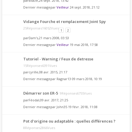
par
Bllaze
,24 sept. 2018, 13:42
Dernier messagepar
Veilleur
24 sept. 2018, 21:12
Vidange Fourche et remplacement Joint Spy
25Réponses16052Vues
1
2
par
Dam's
,21 mars 2008, 03:53
Dernier messagepar
Veilleur
19 mai 2018, 17:58
Tutoriel - Warning / Feux de detresse
15Réponses6391Vues
par
cyrille
,08 avr. 2015, 21:17
Dernier messagepar
Ragnar13
09 mars 2018, 10:19
Démarrer son ER-5
9Réponses6755Vues
par
Féodal
,09 avr. 2017, 21:25
Dernier messagepar
John35
19 févr. 2018, 11:08
Pot d'origine ou adaptable : quelles différences ?
8Réponses2866Vues