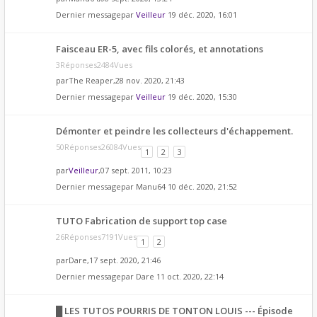
Dernier messagepar
Veilleur
19 déc. 2020, 16:01
Faisceau ER-5, avec fils colorés, et annotations
3Réponses2484Vues
par
The Reaper
,28 nov. 2020, 21:43
Dernier messagepar
Veilleur
19 déc. 2020, 15:30
Démonter et peindre les collecteurs d'échappement.
50Réponses26084Vues
1
2
3
par
Veilleur
,07 sept. 2011, 10:23
Dernier messagepar
Manu64
10 déc. 2020, 21:52
TUTO Fabrication de support top case
26Réponses7191Vues
1
2
par
Dare
,17 sept. 2020, 21:46
Dernier messagepar
Dare
11 oct. 2020, 22:14
█ LES TUTOS POURRIS DE TONTON LOUIS --- Épisode