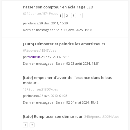
Passer son compteur en éclairage LED
69Réponses45746Vues
1
2
3
4
par
olance
,20 déc. 2011, 15:39
Dernier messagepar
Snip
19 janv. 2025, 15:18
[Tuto] Démonter et peindre les amortisseurs.
6Réponses11549Vues
par
Veilleur
,23 nov. 2011, 19:13
Dernier messagepar
Sara.m92
23 août 2024, 11:51
[tuto] empecher d'avoir de l'essence dans le bas
moteur...
13Réponses21850Vues
par
Inzuno
,26 avr. 2010, 01:28
Dernier messagepar
Sara.m92
04 mai 2024, 18:42
[tuto] Remplacer son démarreur
34Réponses30054Vues
1
2