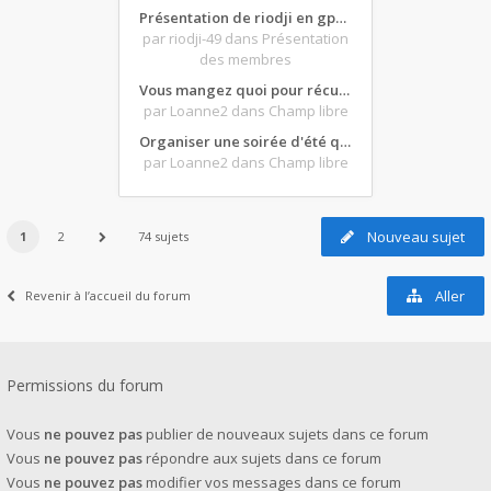
Présentation de riodji en gpz500
par riodji-49
dans Présentation
des membres
Vous mangez quoi pour récupérer après une grosse journée de moto ?
par Loanne2
dans Champ libre
Organiser une soirée d'été qui claque : vos bons plans matos ?
par Loanne2
dans Champ libre
Nouveau sujet
1
2
74 sujets
Aller
Revenir à l’accueil du forum
Permissions du forum
Vous
ne pouvez pas
publier de nouveaux sujets dans ce forum
Vous
ne pouvez pas
répondre aux sujets dans ce forum
Vous
ne pouvez pas
modifier vos messages dans ce forum