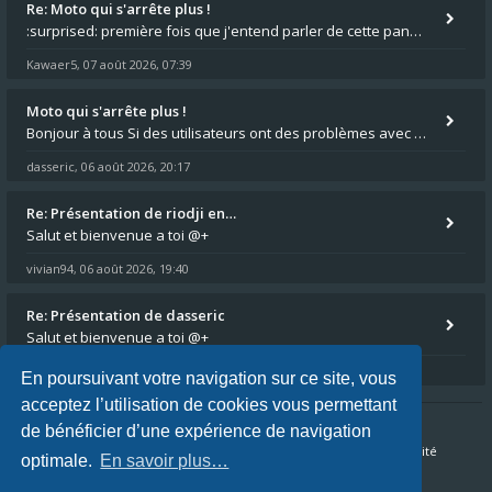
Re: Moto qui s'arrête plus !
:surprised: première fois que j'entend parler de cette panne ,ta moto aurait été maraboutée? :pretre:
Kawaer5
07 août 2026, 07:39
,
Moto qui s'arrête plus !
Bonjour à tous Si des utilisateurs ont des problèmes avec leur moto qui démarre plus, la mienne ne coupe plus :?: - Je
dasseric
06 août 2026, 20:17
,
Re: Présentation de riodji en…
Salut et bienvenue a toi @+
vivian94
06 août 2026, 19:40
,
Re: Présentation de dasseric
Salut et bienvenue a toi @+
vivian94
06 août 2026, 19:40
,
En poursuivant votre navigation sur ce site, vous
acceptez l’utilisation de cookies vous permettant
de bénéficier d’une expérience de navigation
Accueil du forum
FAQ
Nous contacter
Confidentialité
optimale.
En savoir plus…
Conditions