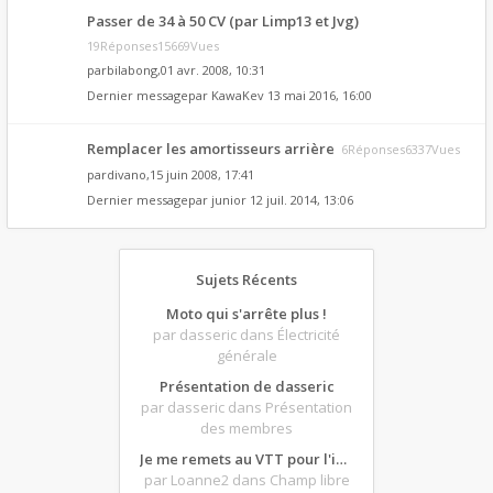
Passer de 34 à 50 CV (par Limp13 et Jvg)
19Réponses15669Vues
par
bilabong
,01 avr. 2008, 10:31
Dernier messagepar
KawaKev
13 mai 2016, 16:00
Remplacer les amortisseurs arrière
6Réponses6337Vues
par
divano
,15 juin 2008, 17:41
Dernier messagepar
junior
12 juil. 2014, 13:06
Sujets Récents
Moto qui s'arrête plus !
par dasseric
dans Électricité
générale
Présentation de dasseric
par dasseric
dans Présentation
des membres
Je me remets au VTT pour l'intersaison, version électrique
par Loanne2
dans Champ libre