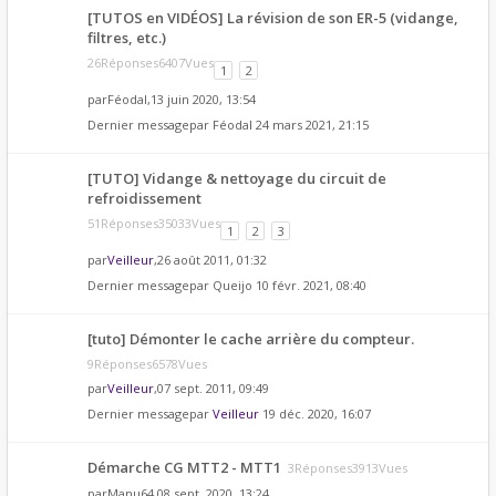
[TUTOS en VIDÉOS] La révision de son ER-5 (vidange,
filtres, etc.)
26Réponses6407Vues
1
2
par
Féodal
,13 juin 2020, 13:54
Dernier messagepar
Féodal
24 mars 2021, 21:15
[TUTO] Vidange & nettoyage du circuit de
refroidissement
51Réponses35033Vues
1
2
3
par
Veilleur
,26 août 2011, 01:32
Dernier messagepar
Queijo
10 févr. 2021, 08:40
[tuto] Démonter le cache arrière du compteur.
9Réponses6578Vues
par
Veilleur
,07 sept. 2011, 09:49
Dernier messagepar
Veilleur
19 déc. 2020, 16:07
Démarche CG MTT2 - MTT1
3Réponses3913Vues
par
Manu64
,08 sept. 2020, 13:24