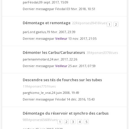
par
Féodal
,09 sept. 2017, 15:09
Dernier messagepar
Féodal
03 févr. 2018, 10:51
Démontage et remontage
22Réponses39416Vues
1
2
par
Lord gaelus
,19 févr. 2007, 23:39
Dernier messagepar
Veilleur
13 nov. 2017, 21:05
Démonter les Carbu/Carburateurs
3Réponses3376Vues
par
lenainmotard
,24 avr. 2017, 22:26
Dernier messagepar
Veilleur
25 avr. 2017, 07:59
Descendre ses tés de fourches sur les tubes
11Réponses7751Vues
par
ghizmo_le_vrai
,24 juin 2008, 19:49
Dernier messagepar
Féodal
14 déc. 2016, 15:43
Démontage du réservoir et synchro des carbus
98Réponses65608Vues
1
2
3
4
5