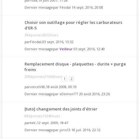
par
foxa
,19 juin 2007, 17:28
Dernier messagepar
Féodal
14 sept. 2016, 20:08
Choisir son outillage pour régler les carburateurs
d'ER-5
3Réponses5672Vues
par
Féodal
,03 sept. 2016, 13:32
Dernier messagepar
Veilleur
05 sept. 2016, 12:40
Remplacement disque - plaquettes - durite + purge
freins
20Réponses21666Vues
1
2
par
vinceV60
,18 août 2008, 00:10
Dernier messagepar
xDemonTT
20 août 2016, 23:26
[tuto] changement des joints d'étrier
8Réponses15248Vues
par
tek'
,12 sept. 2009, 18:47
Dernier messagepar
joris13
18 juil. 2016, 22:12