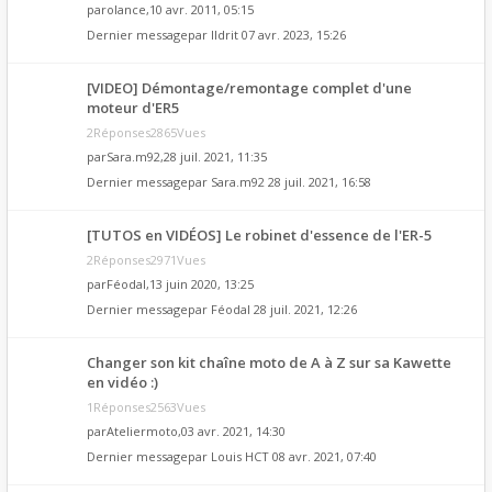
par
olance
,10 avr. 2011, 05:15
Dernier messagepar
Ildrit
07 avr. 2023, 15:26
[VIDEO] Démontage/remontage complet d'une
moteur d'ER5
2Réponses2865Vues
par
Sara.m92
,28 juil. 2021, 11:35
Dernier messagepar
Sara.m92
28 juil. 2021, 16:58
[TUTOS en VIDÉOS] Le robinet d'essence de l'ER-5
2Réponses2971Vues
par
Féodal
,13 juin 2020, 13:25
Dernier messagepar
Féodal
28 juil. 2021, 12:26
Changer son kit chaîne moto de A à Z sur sa Kawette
en vidéo :)
1Réponses2563Vues
par
Ateliermoto
,03 avr. 2021, 14:30
Dernier messagepar
Louis HCT
08 avr. 2021, 07:40