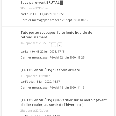
1 : Le pare-vent BRUTAL █
9Réponses3713Vues
par
Louis HCT
,13 juin 2020, 10:56
Dernier messagepar
Arabelle
28 sept. 2020, 06:19
Tuto jeu au soupapes, fuite lente liquide de
refroidissement
34Réponses17152Vues
1
2
par
kent to kill
,22 juil. 2008, 17:48
Dernier messagepar
Féodal
22 juin 2020, 19:25
[TUTOS en VIDÉOS] : Le frein arrière.
11Réponses3193Vues
par
Féodal
,13 juin 2020, 14:17
Dernier messagepar
Féodal
16 juin 2020, 11:19
[TUTOS en VIDÉOS] Que vérifier sur sa moto ? (Avant
d'aller rouler, au sortir de l'hiver, etc.)
2Réponses2242Vues