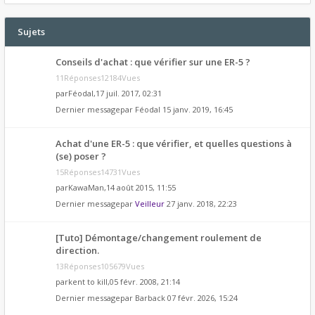
Sujets
Conseils d'achat : que vérifier sur une ER-5 ?
11Réponses12184Vues
par
Féodal
,17 juil. 2017, 02:31
Dernier messagepar
Féodal
15 janv. 2019, 16:45
Achat d'une ER-5 : que vérifier, et quelles questions à
(se) poser ?
15Réponses14731Vues
par
KawaMan
,14 août 2015, 11:55
Dernier messagepar
Veilleur
27 janv. 2018, 22:23
[Tuto] Démontage/changement roulement de
direction.
13Réponses105679Vues
par
kent to kill
,05 févr. 2008, 21:14
Dernier messagepar
Barback
07 févr. 2026, 15:24