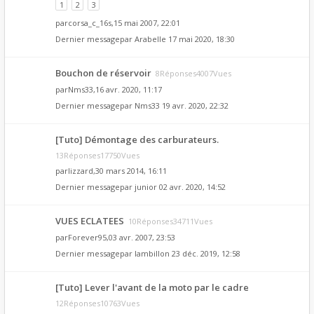
1
2
3
par
corsa_c_16s
,15 mai 2007, 22:01
Dernier messagepar
Arabelle
17 mai 2020, 18:30
Bouchon de réservoir
8Réponses4007Vues
par
Nms33
,16 avr. 2020, 11:17
Dernier messagepar
Nms33
19 avr. 2020, 22:32
[Tuto] Démontage des carburateurs.
13Réponses17750Vues
par
lizzard
,30 mars 2014, 16:11
Dernier messagepar
junior
02 avr. 2020, 14:52
VUES ECLATEES
10Réponses34711Vues
par
Forever95
,03 avr. 2007, 23:53
Dernier messagepar
lambillon
23 déc. 2019, 12:58
[Tuto] Lever l'avant de la moto par le cadre
12Réponses10763Vues