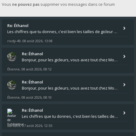
Vous
ne pouvez pas
supprimer vos messages dans ce forum
Re: Éthanol
Les chiffres que tu donnes, c'est bien les tailles de gicleur ? Par contre tes "-2 tours" à quoi correspondent t'ils ?
riodji-49
08 août 2026, 13:08
,
Re: Éthanol
Bonjour, pour les gicleurs, vous avez tout chez Motokristen à Bar sur Aube. https://www.motokristen.fr/ On peut aussi
Étienne
08 août 2026, 08:12
,
Re: Éthanol
Bonjour, pour les gicleurs, vous avez tout chez Motokristen à Bar sur Aube. https://www.motokristen.fr/produits/4946-l
Étienne
08 août 2026, 08:10
,
Re: Éthanol
Les chiffres que tu donnes, c'est bien les tailles de gicleur ? Par contre tes "-2 tours" à quoi correspondent t'ils ?
Barback
07 août 2026, 12:55
,