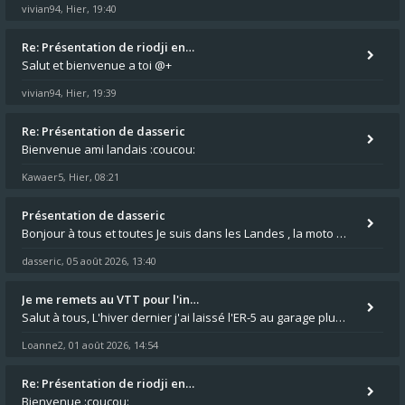
vivian94
Hier, 19:40
,
Re: Présentation de riodji en…
Salut et bienvenue a toi @+
vivian94
Hier, 19:39
,
Re: Présentation de dasseric
Bienvenue ami landais :coucou:
Kawaer5
Hier, 08:21
,
Présentation de dasseric
Bonjour à tous et toutes Je suis dans les Landes , la moto appartient à ma fille et je suis désigné pour faire l'entreti
dasseric
05 août 2026, 13:40
,
Je me remets au VTT pour l'in…
Salut à tous, L'hiver dernier j'ai laissé l'ER-5 au garage plus souvent que je veux bien l'admettre, et le médecin m'a
Loanne2
01 août 2026, 14:54
,
Re: Présentation de riodji en…
Bienvenue :coucou: