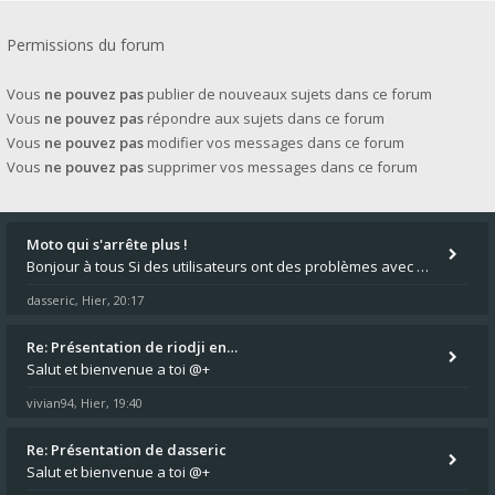
Permissions du forum
Vous
ne pouvez pas
publier de nouveaux sujets dans ce forum
Vous
ne pouvez pas
répondre aux sujets dans ce forum
Vous
ne pouvez pas
modifier vos messages dans ce forum
Vous
ne pouvez pas
supprimer vos messages dans ce forum
Moto qui s'arrête plus !
Bonjour à tous Si des utilisateurs ont des problèmes avec leur moto qui démarre plus, la mienne ne coupe plus :?: - Je
dasseric
Hier, 20:17
,
Re: Présentation de riodji en…
Salut et bienvenue a toi @+
vivian94
Hier, 19:40
,
Re: Présentation de dasseric
Salut et bienvenue a toi @+