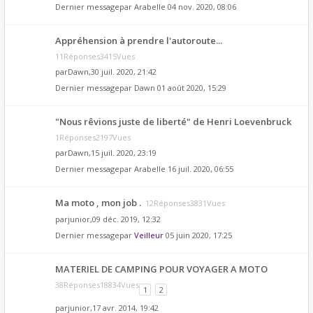
Dernier messagepar
Arabelle
04 nov. 2020, 08:06
Appréhension à prendre l'autoroute...
11Réponses3415Vues
par
Dawn
,30 juil. 2020, 21:42
Dernier messagepar
Dawn
01 août 2020, 15:29
"Nous rêvions juste de liberté" de Henri Loevenbruck
1Réponses2197Vues
par
Dawn
,15 juil. 2020, 23:19
Dernier messagepar
Arabelle
16 juil. 2020, 06:55
Ma moto , mon job .
12Réponses3831Vues
par
junior
,09 déc. 2019, 12:32
Dernier messagepar
Veilleur
05 juin 2020, 17:25
MATERIEL DE CAMPING POUR VOYAGER A MOTO
38Réponses18834Vues
1
2
par
junior
,17 avr. 2014, 19:42