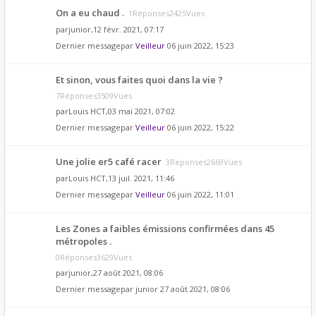
On a eu chaud .
1Réponses2425Vues
par
junior
,12 févr. 2021, 07:17
Dernier messagepar
Veilleur
06 juin 2022, 15:23
Et sinon, vous faites quoi dans la vie ?
7Réponses3509Vues
par
Louis HCT
,03 mai 2021, 07:02
Dernier messagepar
Veilleur
06 juin 2022, 15:22
Une jolie er5 café racer
3Réponses2669Vues
par
Louis HCT
,13 juil. 2021, 11:46
Dernier messagepar
Veilleur
06 juin 2022, 11:01
Les Zones a faibles émissions confirmées dans 45
métropoles .
0Réponses3629Vues
par
junior
,27 août 2021, 08:06
Dernier messagepar
junior
27 août 2021, 08:06