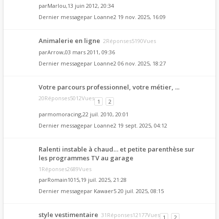
par
Marlou
,13 juin 2012, 20:34
Dernier messagepar
Loanne2
19 nov. 2025, 16:09
Animalerie en ligne
2Réponses5190Vues
par
Arrow
,03 mars 2011, 09:36
Dernier messagepar
Loanne2
06 nov. 2025, 18:27
Votre parcours professionnel, votre métier, ...
20Réponses5012Vues
1
2
par
momoracing
,22 juil. 2010, 20:01
Dernier messagepar
Loanne2
19 sept. 2025, 04:12
Ralenti instable à chaud… et petite parenthèse sur
les programmes TV au garage
1Réponses2689Vues
par
Romain1015
,19 juil. 2025, 21:28
Dernier messagepar
Kawaer5
20 juil. 2025, 08:15
style vestimentaire
31Réponses12177Vues
1
2