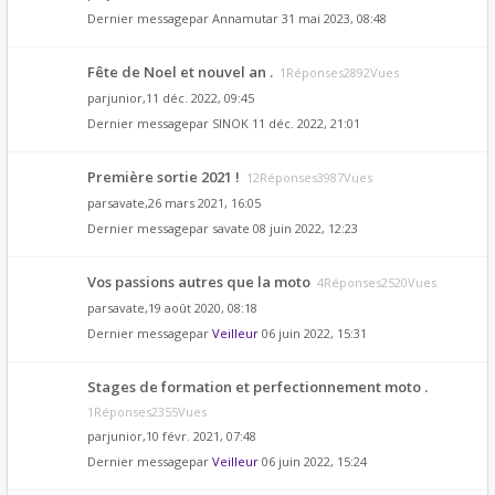
Dernier messagepar
Annamutar
31 mai 2023, 08:48
Fête de Noel et nouvel an .
1Réponses2892Vues
par
junior
,11 déc. 2022, 09:45
Dernier messagepar
SINOK
11 déc. 2022, 21:01
Première sortie 2021 !
12Réponses3987Vues
par
savate
,26 mars 2021, 16:05
Dernier messagepar
savate
08 juin 2022, 12:23
Vos passions autres que la moto
4Réponses2520Vues
par
savate
,19 août 2020, 08:18
Dernier messagepar
Veilleur
06 juin 2022, 15:31
Stages de formation et perfectionnement moto .
1Réponses2355Vues
par
junior
,10 févr. 2021, 07:48
Dernier messagepar
Veilleur
06 juin 2022, 15:24