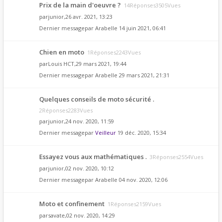
Prix de la main d'oeuvre ?
14Réponses3505Vues
par
junior
,26 avr. 2021, 13:23
Dernier messagepar
Arabelle
14 juin 2021, 06:41
Chien en moto
1Réponses2243Vues
par
Louis HCT
,29 mars 2021, 19:44
Dernier messagepar
Arabelle
29 mars 2021, 21:31
Quelques conseils de moto sécurité .
2Réponses2283Vues
par
junior
,24 nov. 2020, 11:59
Dernier messagepar
Veilleur
19 déc. 2020, 15:34
Essayez vous aux mathématiques .
3Réponses2554Vues
par
junior
,02 nov. 2020, 10:12
Dernier messagepar
Arabelle
04 nov. 2020, 12:06
Moto et confinement
1Réponses2159Vues
par
savate
,02 nov. 2020, 14:29