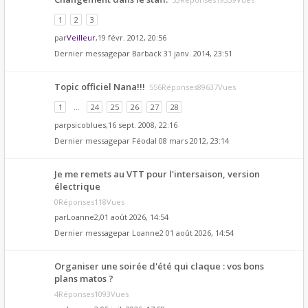
1
2
3
par
Veilleur
,19 févr. 2012, 20:56
Dernier messagepar
Barback
31 janv. 2014, 23:51
Topic officiel Nana!!!
556Réponses89637Vues
1
…
24
25
26
27
28
par
psicoblues
,16 sept. 2008, 22:16
Dernier messagepar
Féodal
08 mars 2012, 23:14
Je me remets au VTT pour l'intersaison, version
électrique
0Réponses118Vues
par
Loanne2
,01 août 2026, 14:54
Dernier messagepar
Loanne2
01 août 2026, 14:54
Organiser une soirée d'été qui claque : vos bons
plans matos ?
4Réponses1093Vues