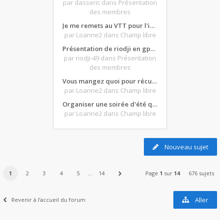
par dasseric
dans Présentation
des membres
Je me remets au VTT pour l'intersaison, version électrique
par Loanne2
dans Champ libre
Présentation de riodji en gpz500
par riodji-49
dans Présentation
des membres
Vous mangez quoi pour récupérer après une grosse journée de moto ?
par Loanne2
dans Champ libre
Organiser une soirée d'été qui claque : vos bons plans matos ?
par Loanne2
dans Champ libre
Nouveau sujet
1
2
3
4
5
…
14
Page
1
sur
14
676 sujets
Aller
Revenir à l’accueil du forum