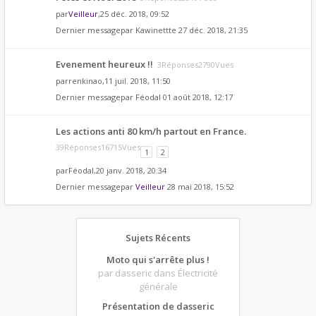
par
Veilleur
,25 déc. 2018, 09:52
Dernier messagepar
Kawinettte
27 déc. 2018, 21:35
Evenement heureux !!
3Réponses2790Vues
par
renkinao
,11 juil. 2018, 11:50
Dernier messagepar
Féodal
01 août 2018, 12:17
Les actions anti 80 km/h partout en France.
39Réponses16715Vues
1
2
par
Féodal
,20 janv. 2018, 20:34
Dernier messagepar
Veilleur
28 mai 2018, 15:52
Sujets Récents
Moto qui s'arrête plus !
par dasseric
dans Électricité
générale
Présentation de dasseric