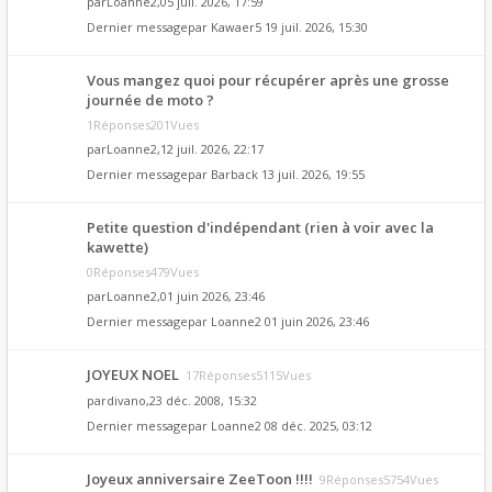
par
Loanne2
,05 juil. 2026, 17:59
Dernier messagepar
Kawaer5
19 juil. 2026, 15:30
Vous mangez quoi pour récupérer après une grosse
journée de moto ?
1Réponses201Vues
par
Loanne2
,12 juil. 2026, 22:17
Dernier messagepar
Barback
13 juil. 2026, 19:55
Petite question d'indépendant (rien à voir avec la
kawette)
0Réponses479Vues
par
Loanne2
,01 juin 2026, 23:46
Dernier messagepar
Loanne2
01 juin 2026, 23:46
JOYEUX NOEL
17Réponses5115Vues
par
divano
,23 déc. 2008, 15:32
Dernier messagepar
Loanne2
08 déc. 2025, 03:12
Joyeux anniversaire ZeeToon !!!!
9Réponses5754Vues