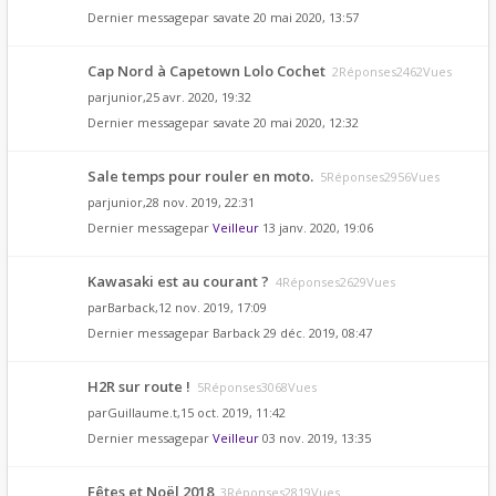
Dernier messagepar
savate
20 mai 2020, 13:57
Cap Nord à Capetown Lolo Cochet
2Réponses2462Vues
par
junior
,25 avr. 2020, 19:32
Dernier messagepar
savate
20 mai 2020, 12:32
Sale temps pour rouler en moto.
5Réponses2956Vues
par
junior
,28 nov. 2019, 22:31
Dernier messagepar
Veilleur
13 janv. 2020, 19:06
Kawasaki est au courant ?
4Réponses2629Vues
par
Barback
,12 nov. 2019, 17:09
Dernier messagepar
Barback
29 déc. 2019, 08:47
H2R sur route !
5Réponses3068Vues
par
Guillaume.t
,15 oct. 2019, 11:42
Dernier messagepar
Veilleur
03 nov. 2019, 13:35
Fêtes et Noël 2018
3Réponses2819Vues