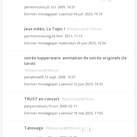
par
temoulos
,22 oct. 2009, 16:51
Dernier messagepar
Loanne2
06 juil. 2025, 19:16
Jeux vidéo, Le Topic !
10Réponses9772Vues
par
momoracing
,26 févr. 2011, 11:15
Dernier messagepar
mateodun
29 juin 2025, 16:36
soirée tupperware: animation de soirée originale (le
tarot)
10Réponses2818Vues
par
sahnia59
,13 sept. 2008, 15:31
Dernier messagepar
Loanne2
12 juin 2025, 14:55
TRUST en concert
7Réponses2487Vues
par
psicoblues
,15 oct. 2008, 02:11
Dernier messagepar
Loanne2
19 mai 2025, 17:06
Tatouage
39Réponses8855Vues
1
2