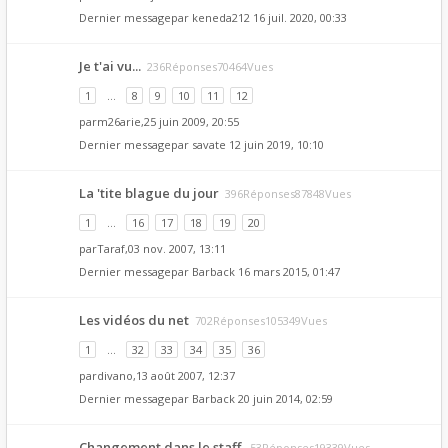
Dernier messagepar
keneda212
16 juil. 2020, 00:33
Je t'ai vu...
236Réponses70464Vues
1
…
8
9
10
11
12
par
m26arie
,25 juin 2009, 20:55
Dernier messagepar
savate
12 juin 2019, 10:10
La 'tite blague du jour
396Réponses87848Vues
1
…
16
17
18
19
20
par
Taraf
,03 nov. 2007, 13:11
Dernier messagepar
Barback
16 mars 2015, 01:47
Les vidéos du net
702Réponses105349Vues
1
…
32
33
34
35
36
par
divano
,13 août 2007, 12:37
Dernier messagepar
Barback
20 juin 2014, 02:59
Changement dans le staff.
53Réponses19339Vues