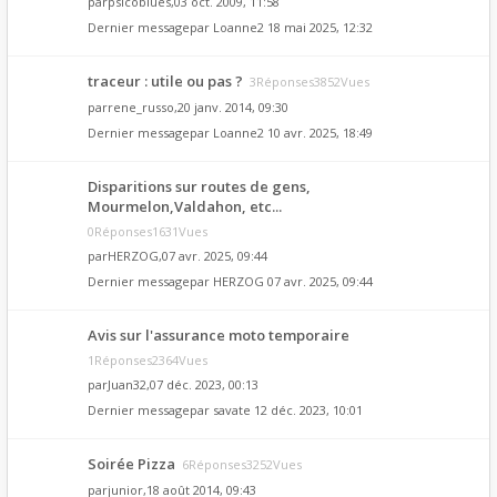
par
psicoblues
,03 oct. 2009, 11:58
Dernier messagepar
Loanne2
18 mai 2025, 12:32
traceur : utile ou pas ?
3Réponses3852Vues
par
rene_russo
,20 janv. 2014, 09:30
Dernier messagepar
Loanne2
10 avr. 2025, 18:49
Disparitions sur routes de gens,
Mourmelon,Valdahon, etc...
0Réponses1631Vues
par
HERZOG
,07 avr. 2025, 09:44
Dernier messagepar
HERZOG
07 avr. 2025, 09:44
Avis sur l'assurance moto temporaire
1Réponses2364Vues
par
Juan32
,07 déc. 2023, 00:13
Dernier messagepar
savate
12 déc. 2023, 10:01
Soirée Pizza
6Réponses3252Vues
par
junior
,18 août 2014, 09:43