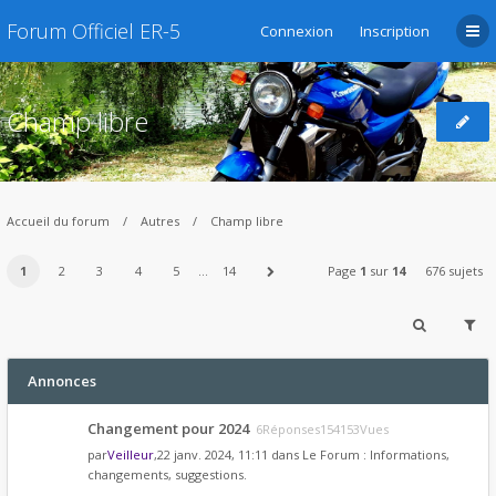
Forum Officiel ER-5
Connexion
Inscription
Champ libre
Accueil du forum
Autres
Champ libre
1
2
3
4
5
…
14
Page
1
sur
14
676 sujets
Annonces
Changement pour 2024
6Réponses154153Vues
par
Veilleur
,22 janv. 2024, 11:11 dans
Le Forum : Informations,
changements, suggestions.