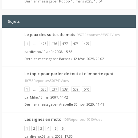
Dernier messagepar
Popop
10 mars 2025, 13:54
Sujets
Le jeux des suites de mots
9572Réponses553501Vues
1
…
475
476
477
478
479
par
divano
,19 août 2008, 15:38
Dernier messagepar
Barback
12 févr. 2025, 20:02
Le topic pour parler de tout et n'importe quoi
10788Réponses570749Vues
1
…
536
537
538
539
540
par
Milie
,13 mai 2007, 14:42
Dernier messagepar
Arabelle
30 nov. 2020, 11:41
Les signes en moto
105Réponses47010Vues
1
2
3
4
5
6
par
divano
,08 janv. 2008, 17:30