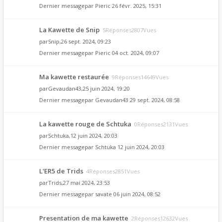
Dernier messagepar
Pieric
26 févr. 2025, 15:31
La Kawette de Snip
5Réponses2807Vues
par
Snip
,26 sept. 2024, 09:23
Dernier messagepar
Pieric
04 oct. 2024, 09:07
Ma kawette restaurée
9Réponses14649Vues
par
Gevaudan43
,25 juin 2024, 19:20
Dernier messagepar
Gevaudan43
29 sept. 2024, 08:58
La kawette rouge de Schtuka
0Réponses2131Vues
par
Schtuka
,12 juin 2024, 20:03
Dernier messagepar
Schtuka
12 juin 2024, 20:03
L'ER5 de Trids
4Réponses2851Vues
par
Trids
,27 mai 2024, 23:53
Dernier messagepar
savate
06 juin 2024, 08:52
Presentation de ma kawette
2Réponses12632Vues