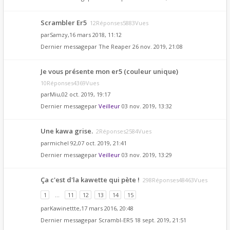
Scrambler Er5
12Réponses5883Vues
par
Samzy
,16 mars 2018, 11:12
Dernier messagepar
The Reaper
26 nov. 2019, 21:08
Je vous présente mon er5 (couleur unique)
10Réponses4369Vues
par
Miu
,02 oct. 2019, 19:17
Dernier messagepar
Veilleur
03 nov. 2019, 13:32
Une kawa grise.
2Réponses2584Vues
par
michel 92
,07 oct. 2019, 21:41
Dernier messagepar
Veilleur
03 nov. 2019, 13:29
Ça c'est d'la kawette qui pète !
298Réponses48463Vues
1
…
11
12
13
14
15
par
Kawinettte
,17 mars 2016, 20:48
Dernier messagepar
Scrambl-ER5
18 sept. 2019, 21:51