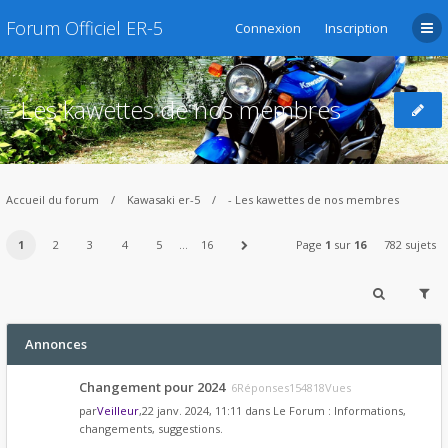
Forum Officiel ER-5
Connexion
Inscription
- Les kawettes de nos membres
Accueil du forum
Kawasaki er-5
- Les kawettes de nos membres
1
2
3
4
5
…
16
Page
1
sur
16
782 sujets
Annonces
Changement pour 2024
6Réponses154818Vues
par
Veilleur
,22 janv. 2024, 11:11 dans
Le Forum : Informations,
changements, suggestions.