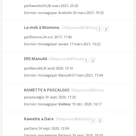
par
Kawette35
,28 mars 2021, 23:20
Dernier messagepar
Arabelle
29 mars 2021, 19:32
La mob à Momone.
21Réponses8318Vues
1
2
par
Étienne
,24 oct. 2017, 17:46
Dernier messagepar
savate
17 mars 2021, 15:22
ER5 Manu64
25Réponses8407Vues
1
2
par
Manu64
,30 août 2020, 13:10
Dernier messagepar
Manu64
07 mars 2021, 17:44
KAWETTE A PASCALGIO
1Réponses2583Vues
par
pascalgio
,10 sept. 2020, 11:32
Dernier messagepar
Veilleur
19 déc. 2020, 16:17
Kawette a Dare
31Réponses8062Vues
1
2
par
Dare
,14 sept. 2020, 12:06
Dernier messagepar
Barback
19 sept. 2020, 19:55