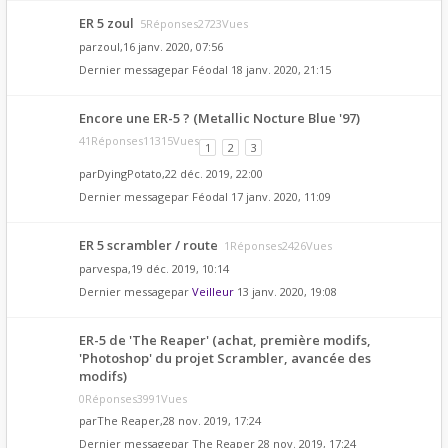
ER 5 zoul
5Réponses2723Vues
par
zoul
,16 janv. 2020, 07:56
Dernier messagepar
Féodal
18 janv. 2020, 21:15
Encore une ER-5 ? (Metallic Nocture Blue '97)
41Réponses11315Vues
1
2
3
par
DyingPotato
,22 déc. 2019, 22:00
Dernier messagepar
Féodal
17 janv. 2020, 11:09
ER 5 scrambler / route
1Réponses2426Vues
par
vespa
,19 déc. 2019, 10:14
Dernier messagepar
Veilleur
13 janv. 2020, 19:08
ER-5 de 'The Reaper' (achat, première modifs,
'Photoshop' du projet Scrambler, avancée des
modifs)
0Réponses3991Vues
par
The Reaper
,28 nov. 2019, 17:24
Dernier messagepar
The Reaper
28 nov. 2019, 17:24