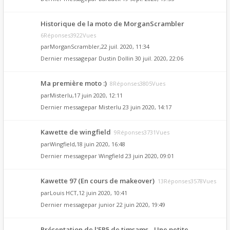
Historique de la moto de MorganScrambler
6Réponses3922Vues
par
MorganScrambler
,22 juil. 2020, 11:34
Dernier messagepar
Dustin Dollin
30 juil. 2020, 22:06
Ma première moto :)
8Réponses3805Vues
par
Misterlu
,17 juin 2020, 12:11
Dernier messagepar
Misterlu
23 juin 2020, 14:17
Kawette de wingfield
9Réponses3731Vues
par
Wingfield
,18 juin 2020, 16:48
Dernier messagepar
Wingfield
23 juin 2020, 09:01
Kawette 97 (En cours de makeover)
13Réponses3578Vues
par
Louis HCT
,12 juin 2020, 10:41
Dernier messagepar
junior
22 juin 2020, 19:49
Présentation de l'ER5 de timsams - Une petite