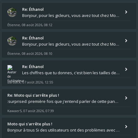
Re: Éthanol
Bonjour, pour les gicleurs, vous avez tout chez Motokristen à Bar sur Aube. https://www.motokristen.fr/ On peut aussi
Étienne
08 août 2026, 08:12
,
Re: Éthanol
Bonjour, pour les gicleurs, vous avez tout chez Motokristen à Bar sur Aube. https://www.motokristen.fr/produits/4946-l
Étienne
08 août 2026, 08:10
,
Re: Éthanol
Les chiffres que tu donnes, c'est bien les tailles de gicleur ? Par contre tes "-2 tours" à quoi correspondent t'ils ?
Barback
07 août 2026, 12:55
,
Re: Moto qui s'arrête plus !
:surprised: première fois que j'entend parler de cette panne ,ta moto aurait été maraboutée? :pretre:
Kawaer5
07 août 2026, 07:39
,
Moto qui s'arrête plus !
Bonjour à tous Si des utilisateurs ont des problèmes avec leur moto qui démarre plus, la mienne ne coupe plus :?: - Je