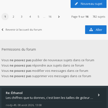
Nouveau sujet
1
2
3
4
5
…
16
Page
1
sur
16
782 sujets
Aller
Revenir à l’accueil du forum
Permissions du forum
Vous
ne pouvez pas
publier de nouveaux sujets dans ce forum
Vous
ne pouvez pas
répondre aux sujets dans ce forum
Vous
ne pouvez pas
modifier vos messages dans ce forum
Vous
ne pouvez pas
supprimer vos messages dans ce forum
Re: Éthanol
Les chiffres que tu donnes, c'est bien les tailles de gicleur ? Par contre tes "-2 tours" à quoi correspondent t'ils ?
riodji-49
08 août 2026, 13:08
,