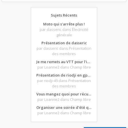
Sujets Récents
Moto qui s'arrête plus !
par dasseric
dans Électricité
générale
Présentation de dasseric
par dasseric
dans Présentation
des membres
Je me remets au VTT pour l'intersaison, version électrique
par Loanne2
dans Champ libre
Présentation de riodji en gpz500
par riodji-49
dans Présentation
des membres
Vous mangez quoi pour récupérer après une grosse journée de moto ?
par Loanne2
dans Champ libre
Organiser une soirée d'été qui claque : vos bons plans matos ?
par Loanne2
dans Champ libre