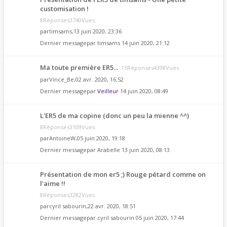
customisation !
8Réponses3740Vues
par
timsams
,13 juin 2020, 23:36
Dernier messagepar
timsams
14 juin 2020, 21:12
Ma toute première ER5...
15Réponses4398Vues
par
Vince_Be
,02 avr. 2020, 16:52
Dernier messagepar
Veilleur
14 juin 2020, 08:49
L'ER5 de ma copine (donc un peu la mienne ^^)
8Réponses3109Vues
par
AntoineW
,05 juin 2020, 19:18
Dernier messagepar
Arabelle
13 juin 2020, 08:13
Présentation de mon er5 ;) Rouge pétard comme on
l'aime !!
8Réponses3282Vues
par
cyril sabourin
,22 avr. 2020, 18:51
Dernier messagepar
cyril sabourin
05 juin 2020, 17:44