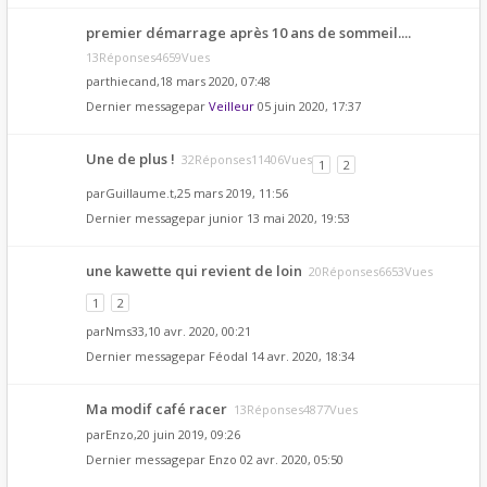
premier démarrage après 10 ans de sommeil....
13Réponses4659Vues
par
thiecand
,18 mars 2020, 07:48
Dernier messagepar
Veilleur
05 juin 2020, 17:37
Une de plus !
32Réponses11406Vues
1
2
par
Guillaume.t
,25 mars 2019, 11:56
Dernier messagepar
junior
13 mai 2020, 19:53
une kawette qui revient de loin
20Réponses6653Vues
1
2
par
Nms33
,10 avr. 2020, 00:21
Dernier messagepar
Féodal
14 avr. 2020, 18:34
Ma modif café racer
13Réponses4877Vues
par
Enzo
,20 juin 2019, 09:26
Dernier messagepar
Enzo
02 avr. 2020, 05:50