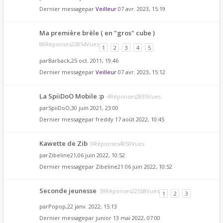
Dernier messagepar
Veilleur
07 avr. 2023, 15:19
Ma première brèle ( en "gros" cube )
88Réponses23854Vues
1
2
3
4
5
par
Barback
,25 oct. 2011, 19:46
Dernier messagepar
Veilleur
07 avr. 2023, 15:12
La SpiiDoO Mobile :p
4Réponses2835Vues
par
SpiiDoO
,30 juin 2021, 23:00
Dernier messagepar
freddy
17 août 2022, 10:45
Kawette de Zib
0Réponses4050Vues
par
Zibeline21
,06 juin 2022, 10:52
Dernier messagepar
Zibeline21
06 juin 2022, 10:52
Seconde jeunesse
59Réponses22558Vues
1
2
3
par
Popop
,22 janv. 2022, 15:13
Dernier messagepar
junior
13 mai 2022, 07:00