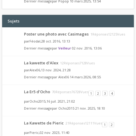
Dernier messagepar
Popop
10 mars 2025, 13:54
Sujets
Poster une photo avec Casimages
1Réponses12125Vues
par
Féodal
,28 oct. 2016, 13:13
Dernier messagepar
Veilleur
02 nov. 2016, 13:06
La kawette d'Alex
12Réponses7128Vues
par
Alex06
,13 nov. 2024, 21:28
Dernier messagepar
Alex06
14 mars 2026, 08:55
La Er5 d’Ocho
70Réponses76728Vues
1
2
3
4
par
Ocho2015
,16 juil. 2021, 21:02
Dernier messagepar
Ocho2015
21 nov. 2025, 18:10
La Kawette de Pieric
21Réponses12111Vues
1
2
par
Pieric
,02 nov. 2023, 11:40