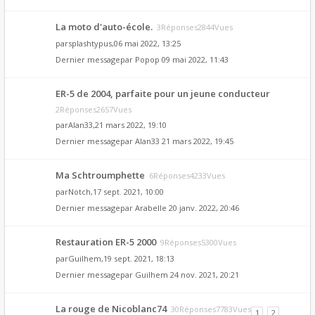
La moto d'auto-école.
3Réponses2844Vues
par
splashtypus
,06 mai 2022, 13:25
Dernier messagepar
Popop
09 mai 2022, 11:43
ER-5 de 2004, parfaite pour un jeune conducteur
2Réponses2657Vues
par
Alan33
,21 mars 2022, 19:10
Dernier messagepar
Alan33
21 mars 2022, 19:45
Ma Schtroumphette
6Réponses4233Vues
par
Notch
,17 sept. 2021, 10:00
Dernier messagepar
Arabelle
20 janv. 2022, 20:46
Restauration ER-5 2000
9Réponses5300Vues
par
Guilhem
,19 sept. 2021, 18:13
Dernier messagepar
Guilhem
24 nov. 2021, 20:21
La rouge de Nicoblanc74
30Réponses7783Vues
1
2