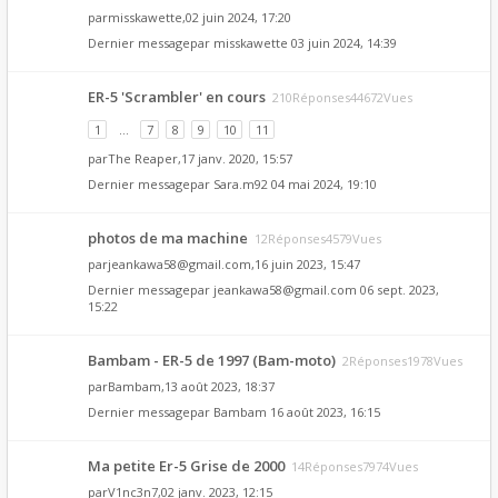
par
misskawette
,02 juin 2024, 17:20
Dernier messagepar
misskawette
03 juin 2024, 14:39
ER-5 'Scrambler' en cours
210Réponses44672Vues
1
…
7
8
9
10
11
par
The Reaper
,17 janv. 2020, 15:57
Dernier messagepar
Sara.m92
04 mai 2024, 19:10
photos de ma machine
12Réponses4579Vues
par
jeankawa58@gmail.com
,16 juin 2023, 15:47
Dernier messagepar
jeankawa58@gmail.com
06 sept. 2023,
15:22
Bambam - ER-5 de 1997 (Bam-moto)
2Réponses1978Vues
par
Bambam
,13 août 2023, 18:37
Dernier messagepar
Bambam
16 août 2023, 16:15
Ma petite Er-5 Grise de 2000
14Réponses7974Vues
par
V1nc3n7
,02 janv. 2023, 12:15