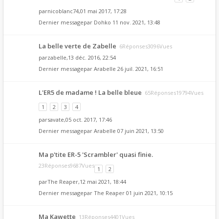
par
nicoblanc74
,01 mai 2017, 17:28
Dernier messagepar
Dohko
11 nov. 2021, 13:48
La belle verte de Zabelle
6Réponses3096Vues
par
zabelle
,13 déc. 2016, 22:54
Dernier messagepar
Arabelle
26 juil. 2021, 16:51
L'ER5 de madame ! La belle bleue
65Réponses19794Vues
1
2
3
4
par
savate
,05 oct. 2017, 17:46
Dernier messagepar
Arabelle
07 juin 2021, 13:50
Ma p'tite ER-5 'Scrambler' quasi finie.
23Réponses9687Vues
1
2
par
The Reaper
,12 mai 2021, 18:44
Dernier messagepar
The Reaper
01 juin 2021, 10:15
Ma Kawette
13Réponses4401Vues