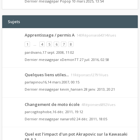
Dernier messagepar
Popop
10 mars 2025, 13:54
Sujets
Apprentissage / permis A
140Réponses64314Vues
1
…
4
5
6
7
8
par
divano
,17 sept. 2008, 11:02
Dernier messagepar
xDemonTT
27 juil. 2016, 02:58
Quelques liens utiles...
11Réponses12791Vues
par
lapinou16
,14 mars 2007, 00:15
Dernier messagepar
kevin_hansen
28 janv. 2013, 20:21
Changement de moto école
4Réponses6892Vues
par
cogitophobe
,16 déc. 2011, 19:12
Dernier messagepar
nanaro92
24 déc. 2011, 18:05
Quel est l'impact d'un pot Akrapovic sur la Kawasaki
ER-5 ?