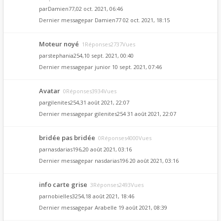
par
Damien77
,02 oct. 2021, 06:46
Dernier messagepar
Damien77
02 oct. 2021, 18:15
Moteur noyé
1Réponses2737Vues
par
stephania254
,10 sept. 2021, 00:40
Dernier messagepar
junior
10 sept. 2021, 07:46
Avatar
0Réponses3934Vues
par
gilenites254
,31 août 2021, 22:07
Dernier messagepar
gilenites254
31 août 2021, 22:07
bridée pas bridée
0Réponses4000Vues
par
nasdarias196
,20 août 2021, 03:16
Dernier messagepar
nasdarias196
20 août 2021, 03:16
info carte grise
3Réponses2493Vues
par
nobielles3254
,18 août 2021, 18:46
Dernier messagepar
Arabelle
19 août 2021, 08:39