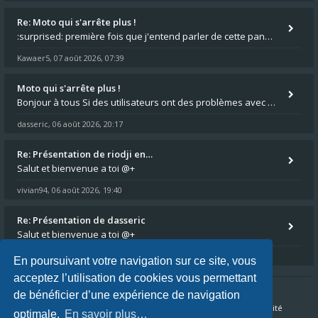
Re: Moto qui s'arrête plus !
:surprised: première fois que j'entend parler de cette panne ,ta moto aurait été maraboutée? :pretre:
Kawaer5
07 août 2026, 07:39
,
Moto qui s'arrête plus !
Bonjour à tous Si des utilisateurs ont des problèmes avec leur moto qui démarre plus, la mienne ne coupe plus :?: - Je
dasseric
06 août 2026, 20:17
,
Re: Présentation de riodji en…
Salut et bienvenue a toi @+
vivian94
06 août 2026, 19:40
,
Re: Présentation de dasseric
Salut et bienvenue a toi @+
vivian94
06 août 2026, 19:40
,
En poursuivant votre navigation sur ce site, vous
acceptez l’utilisation de cookies vous permettant
de bénéficier d’une expérience de navigation
Accueil du forum
FAQ
Nous contacter
Confidentialité
optimale.
En savoir plus…