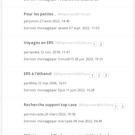
Pour les petites ..
4Réponses3011Vues
par
junior
,27 août 2022, 14:40
Dernier messagepar
savate
07 sept. 2022, 11:05
Voyages en ER5
36Réponses15324Vues
1
2
par
savate
,12 nov. 2018, 11:47
Dernier messagepar
Ocho2015
28 juil. 2022, 19:51
ER5 à l'éthanol
56Réponses16342Vues
1
2
3
par
Milie
,12 mai 2008, 16:01
Dernier messagepar
Djux
11 juin 2022, 16:28
Recherche support top case
30Réponses8951Vues
1
2
par
mercade
,20 mars 2022, 10:50
Dernier messagepar
mercade
09 mai 2022, 04:49