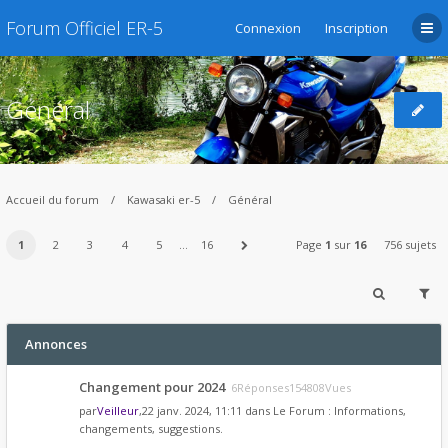
Forum Officiel ER-5
Connexion
Inscription
Général
Accueil du forum
Kawasaki er-5
Général
1
2
3
4
5
…
16
Page
1
sur
16
756 sujets
Annonces
Changement pour 2024
6Réponses154808Vues
par
Veilleur
,22 janv. 2024, 11:11 dans
Le Forum : Informations,
changements, suggestions.