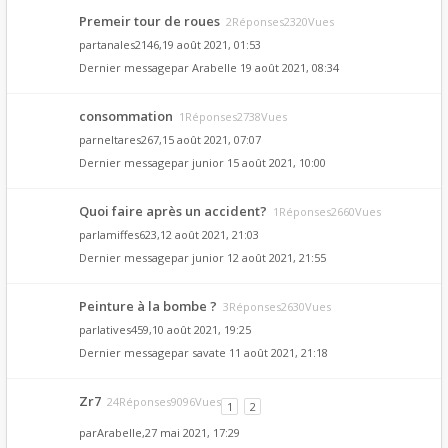
Premeir tour de roues
2Réponses2320Vues
par
tanales2146
,19 août 2021, 01:53
Dernier messagepar
Arabelle
19 août 2021, 08:34
consommation
1Réponses2738Vues
par
neltares267
,15 août 2021, 07:07
Dernier messagepar
junior
15 août 2021, 10:00
Quoi faire après un accident?
1Réponses2660Vues
par
lamiffes623
,12 août 2021, 21:03
Dernier messagepar
junior
12 août 2021, 21:55
Peinture à la bombe ?
3Réponses2630Vues
par
latives459
,10 août 2021, 19:25
Dernier messagepar
savate
11 août 2021, 21:18
Zr7
24Réponses9096Vues
1
2
par
Arabelle
,27 mai 2021, 17:29