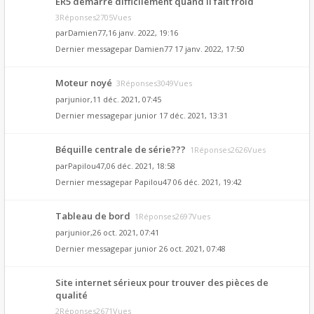
ER5 démarre difficilement quand il fait froid
3Réponses2705Vues
par
Damien77
,16 janv. 2022, 19:16
Dernier messagepar
Damien77
17 janv. 2022, 17:50
Moteur noyé
3Réponses3049Vues
par
junior
,11 déc. 2021, 07:45
Dernier messagepar
junior
17 déc. 2021, 13:31
Béquille centrale de série???
1Réponses2626Vues
par
Papilou47
,06 déc. 2021, 18:58
Dernier messagepar
Papilou47
06 déc. 2021, 19:42
Tableau de bord
1Réponses2697Vues
par
junior
,26 oct. 2021, 07:41
Dernier messagepar
junior
26 oct. 2021, 07:48
Site internet sérieux pour trouver des pièces de
qualité
2Réponses2671Vues