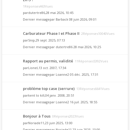
1Réponses463Vues
par
dutertre86
,28 mai 2026, 10:45
Dernier messagepar
Barback
08 juin 2026, 09:01
Carburateur Phase I et Phase II
2Réponses10040Vues
par
Snip
,29 sept. 2025, 07:13
Dernier messagepar
dutertre86
28 mai 2026, 10:25
Rapport au permis, validité
11Réponses5392Vues
par
Lionel
,13 oct. 2007, 17:34
Dernier messagepar
Loanne2
05 déc. 2025, 17:31
probléme top case (serrure)
13Réponses6641Vues
par
kent to kill
,04 janv. 2008, 20:51
Dernier messagepar
Loanne2
16 juil. 2025, 18:55
Bonjour à Tous
0Réponses2023Vues
par
Noriade11
,23 juin 2025, 13:00
Dernier messagepar
Noriade11
23 juin 2025, 13:00