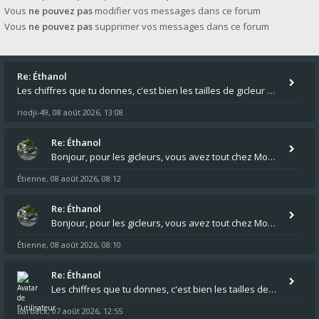
Vous
ne pouvez pas
modifier vos messages dans ce forum
Vous
ne pouvez pas
supprimer vos messages dans ce forum
Re: Éthanol
Les chiffres que tu donnes, c'est bien les tailles de gicleur ? Par contre tes "-2 tours" à quoi correspondent t'ils ?
riodji-49
08 août 2026, 13:08
,
Re: Éthanol
Bonjour, pour les gicleurs, vous avez tout chez Motokristen à Bar sur Aube. https://www.motokristen.fr/ On peut aussi
Étienne
08 août 2026, 08:12
,
Re: Éthanol
Bonjour, pour les gicleurs, vous avez tout chez Motokristen à Bar sur Aube. https://www.motokristen.fr/produits/4946-l
Étienne
08 août 2026, 08:10
,
Re: Éthanol
Les chiffres que tu donnes, c'est bien les tailles de gicleur ? Par contre tes "-2 tours" à quoi correspondent t'ils ?
Barback
07 août 2026, 12:55
,