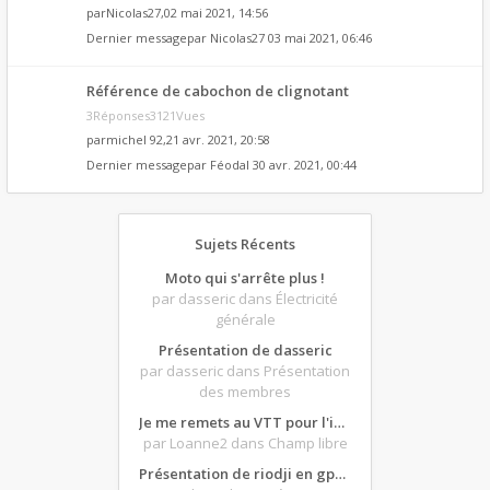
par
Nicolas27
,02 mai 2021, 14:56
Dernier messagepar
Nicolas27
03 mai 2021, 06:46
Référence de cabochon de clignotant
3Réponses3121Vues
par
michel 92
,21 avr. 2021, 20:58
Dernier messagepar
Féodal
30 avr. 2021, 00:44
Sujets Récents
Moto qui s'arrête plus !
par dasseric
dans Électricité
générale
Présentation de dasseric
par dasseric
dans Présentation
des membres
Je me remets au VTT pour l'intersaison, version électrique
par Loanne2
dans Champ libre
Présentation de riodji en gpz500