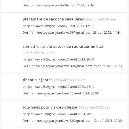
Dernier messagepar
junior
06 nov. 2023, 07:34
placement de sacoche cavalières
4Réponses2370Vues
par
jeankawa58@gmail.com
,20 oct. 2023, 12:03
Dernier messagepar
jeankawa58@gmail.com
23 oct. 2023, 14:44
remettre les alu autour du radiateur en état
2Réponses2248Vues
par
jeankawa58@gmail.com
,26 août 2023, 20:41
Dernier messagepar
jeankawa58@gmail.com
28 août 2023, 01:23
décor sur jantes
6Réponses2118Vues
par
jeankawa58@gmail.com
,09 août 2023, 16:12
Dernier messagepar
Bambam
13 août 2023, 23:56
tournevis pour vis de richesse
2Réponses1706Vues
par
jeankawa58@gmail.com
,07 août 2023, 20:13
Dernier messagepar
jeankawa58@gmail.com
10 août 2023, 09:30