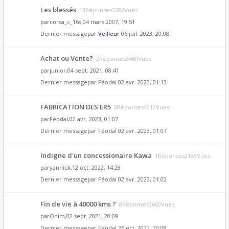
Les blessés
13Réponses3286Vues
par
corsa_c_16s
,04 mars 2007, 19:51
Dernier messagepar
Veilleur
06 juil. 2023, 20:08
Achat ou Vente?
2Réponses3460Vues
par
junior
,04 sept. 2021, 08:41
Dernier messagepar
Féodal
02 avr. 2023, 01:13
FABRICATION DES ER5
0Réponses4012Vues
par
Féodal
,02 avr. 2023, 01:07
Dernier messagepar
Féodal
02 avr. 2023, 01:07
Indigne d'un concessionaire Kawa
1Réponses2183Vues
par
yannick
,12 oct. 2022, 14:28
Dernier messagepar
Féodal
02 avr. 2023, 01:02
Fin de vie à 40000 kms ?
8Réponses3660Vues
par
Onim
,02 sept. 2021, 20:09
Dernier messagepar
Féodal
26 oct. 2022, 20:08