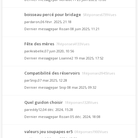
boisseau percé pour bridage
5Réponses6739Vues
par
daron
,06 févr. 2025, 21:18
Dernier messagepar
Rozan
08 juin 2025, 11:21
Fête des mères
7Réponses4133Vues
par
Arabelle
,07 juin 2020, 10:56
Dernier messagepar
Loanne2
19 mai 2025, 17:52
Compatibilité des réservoirs
1Réponses3945Vues
par
Snip
,07 mai 2025, 12:28
Dernier messagepar
Snip
08 mai 2025, 09:32
Quel guidon choisir
1Réponses1328Vues
par
eddy12
,04 déc. 2024, 15:28
Dernier messagepar
Rozan
05 déc. 2024, 18:08
valeurs jeu soupapes er5
0Réponses1900Vues