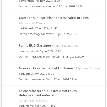
par
Venussia1
,06 nov. 2024, 13:29
Dernier messagepar
Venussia1
06 nov. 2024, 13:29
Question sur l'optimisation des trajets urbains
2Réponses2211Vues
par
FabienTi
,17 juil. 2024, 21:47
Dernier messagepar
savate
23 juil. 2024, 09:10
Panne ER-5 Classique
0Réponses2153Vues
par
clementcpl
,16 juin 2024, 21:00
Dernier messagepar
clementcpl
16 juin 2024, 21:00
Nouveau bras oscillant et kit chaine
2Réponses1641Vues
par
Mario
,22 avr. 2024, 16:05
Dernier messagepar
Mario
22 avr. 2024, 22:44
Le contrôle technique des deux-roues
définitivement enterré
12Réponses13959Vues
par
junior
,03 sept. 2021, 11:42