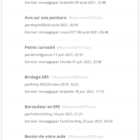
Dernier messagepar
Arabelle
09 août 2021, 12:48
Avis sur une peinture
5Réponses3237Vues
par
stephi659
,06 août 2021, 20:09
Dernier messagepar
Louis HCT
08 août 2021, 06:48
Petite curiosité
5Réponses2817Vues
par
stevefigueras
,11 juin 2021, 23:51
Dernier messagepar
Féodal
31 juil. 2021, 23:08
Bridage ER5
17Réponses12089Vues
par
Benji-ER5
,06 mars 2019, 16:22
Dernier messagepar
Arabelle
18 juil. 2021, 17:51
Baroudeur en ER5
9Réponses4707Vues
par
FoxVictirXray
,14 juin 2021, 21:21
Dernier messagepar
FoxVictirXray
23 juin 2021, 20:04
Besoin de votre aide
13Réponses5367Vues