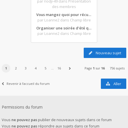
par riodji-49
dans Présentation
des membres
Vous mangez quoi pour récupérer après une grosse journée de moto ?
par Loanne2
dans Champ libre
Organiser une soirée d'été qui claque : vos bons plans matos ?
par Loanne2
dans Champ libre
Nouveau sujet
1
2
3
4
5
…
16
Page
1
sur
16
756 sujets
Aller
Revenir à l’accueil du forum
Permissions du forum
Vous
ne pouvez pas
publier de nouveaux sujets dans ce forum
Vous
ne pouvez pas
répondre aux sujets dans ce forum