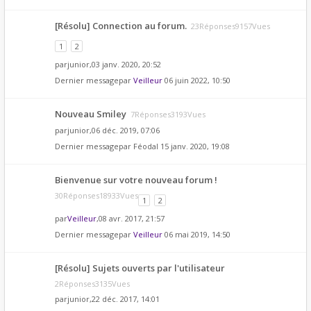
[Résolu] Connection au forum.
23Réponses9157Vues
1
2
par
junior
,03 janv. 2020, 20:52
Dernier messagepar
Veilleur
06 juin 2022, 10:50
Nouveau Smiley
7Réponses3193Vues
par
junior
,06 déc. 2019, 07:06
Dernier messagepar
Féodal
15 janv. 2020, 19:08
Bienvenue sur votre nouveau forum !
30Réponses18933Vues
1
2
par
Veilleur
,08 avr. 2017, 21:57
Dernier messagepar
Veilleur
06 mai 2019, 14:50
[Résolu] Sujets ouverts par l'utilisateur
2Réponses3135Vues
par
junior
,22 déc. 2017, 14:01