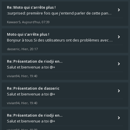
Re: Moto qui s'arrête plus !
:surprised: première fois que j'entend parler de cette panne ,ta moto aurait été maraboutée? :pretre:
Kawaer5
Aujourd’hui, 07:39
,
Moto qui s'arrête plus !
Bonjour à tous Si des utilisateurs ont des problèmes avec leur moto qui démarre plus, la mienne ne coupe plus :?: - Je
dasseric
Hier, 20:17
,
Re: Présentation de riodji en…
Salut et bienvenue a toi @+
vivian94
Hier, 19:40
,
Re: Présentation de dasseric
Salut et bienvenue a toi @+
vivian94
Hier, 19:40
,
Re: Présentation de riodji en…
Salut et bienvenue a toi @+
vivian94
Hier, 19:39