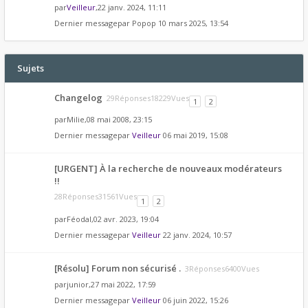
par
Veilleur
,22 janv. 2024, 11:11
Dernier messagepar
Popop
10 mars 2025, 13:54
Sujets
Changelog
29Réponses18229Vues
1
2
par
Milie
,08 mai 2008, 23:15
Dernier messagepar
Veilleur
06 mai 2019, 15:08
[URGENT] À la recherche de nouveaux modérateurs
!!
28Réponses31561Vues
1
2
par
Féodal
,02 avr. 2023, 19:04
Dernier messagepar
Veilleur
22 janv. 2024, 10:57
[Résolu] Forum non sécurisé .
3Réponses6400Vues
par
junior
,27 mai 2022, 17:59
Dernier messagepar
Veilleur
06 juin 2022, 15:26