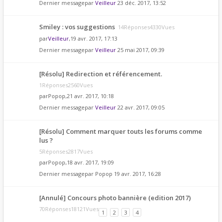
Dernier messagepar
Veilleur
23 déc. 2017, 13:52
Smiley : vos suggestions
14Réponses4330Vues
par
Veilleur
,19 avr. 2017, 17:13
Dernier messagepar
Veilleur
25 mai 2017, 09:39
[Résolu] Redirection et référencement.
1Réponses2560Vues
par
Popop
,21 avr. 2017, 10:18
Dernier messagepar
Veilleur
22 avr. 2017, 09:05
[Résolu] Comment marquer touts les forums comme
lus ?
5Réponses2817Vues
par
Popop
,18 avr. 2017, 19:09
Dernier messagepar
Popop
19 avr. 2017, 16:28
[Annulé] Concours photo bannière (edition 2017)
70Réponses18121Vues
1
2
3
4