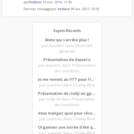
par
Veilleur
,16 nov. 2016, 11:30
Dernier messagepar
Veilleur
09 avr. 2017, 10:53
Sujets Récents
Moto qui s'arrête plus !
par dasseric
dans Électricité
générale
Présentation de dasseric
par dasseric
dans Présentation
des membres
Je me remets au VTT pour l'intersaison, version électrique
par Loanne2
dans Champ libre
Présentation de riodji en gpz500
par riodji-49
dans Présentation
des membres
Vous mangez quoi pour récupérer après une grosse journée de moto ?
par Loanne2
dans Champ libre
Organiser une soirée d'été qui claque : vos bons plans matos ?
par Loanne2
dans Champ libre